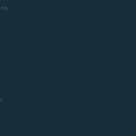
p mb
b