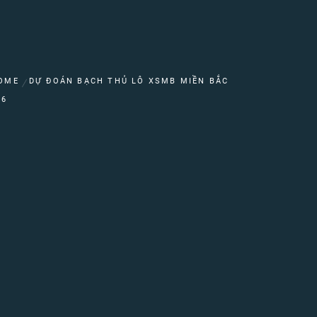
OME
DỰ ĐOÁN BẠCH THỦ LÔ XSMB MIỀN BẮC
66