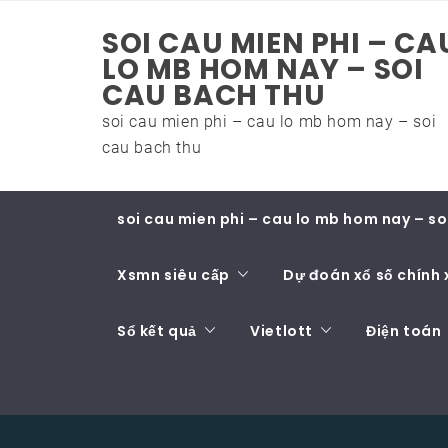
Skip
SOI CAU MIEN PHI – CA
to
LO MB HOM NAY – SOI
content
CAU BACH THU
soi cau mien phi – cau lo mb hom nay – soi
cau bach thu
soi cau mien phi – cau lo mb hom nay – so
Xsmn siêu cấp
Dự đoán xổ số chính
Sổ kết quả
Vietlott
Điện toán