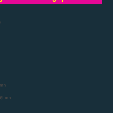
n
 mn
iệt mn