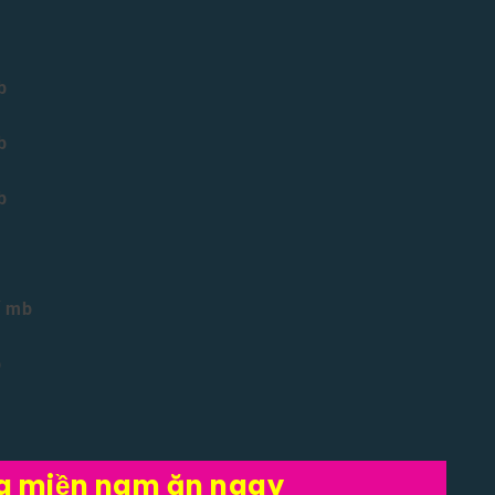
b
b
b
ố mb
b
b
ng miền nam ăn ngay