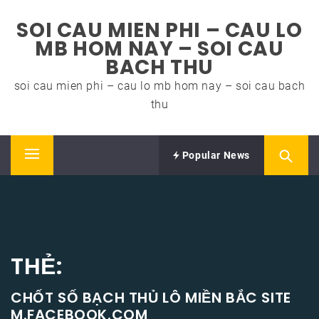
Skip
SOI CAU MIEN PHI – CAU LO
to
MB HOM NAY – SOI CAU
content
BACH THU
soi cau mien phi – cau lo mb hom nay – soi cau bach
thu
Popular News
Primary
Menu
THẺ:
CHỐT SỐ BẠCH THỦ LÔ MIỀN BẮC SITE
M.FACEBOOK.COM