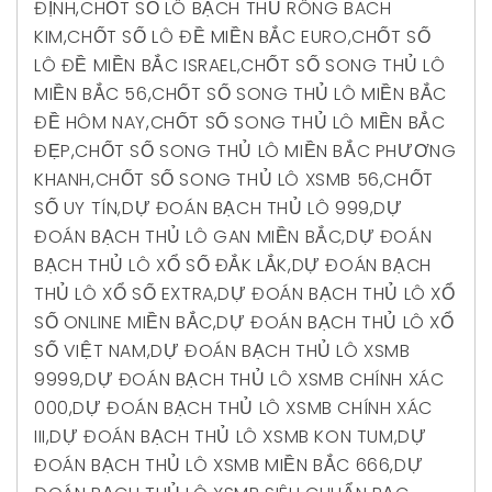
ĐỊNH
,
CHỐT SỐ LÔ BẠCH THỦ RÔNG BACH
KIM
,
CHỐT SỐ LÔ ĐỀ MIỀN BẮC EURO
,
CHỐT SỐ
LÔ ĐỀ MIỀN BẮC ISRAEL
,
CHỐT SỐ SONG THỦ LÔ
MIỀN BẮC 56
,
CHỐT SỐ SONG THỦ LÔ MIỀN BẮC
ĐỀ HÔM NAY
,
CHỐT SỐ SONG THỦ LÔ MIỀN BẮC
ĐẸP
,
CHỐT SỐ SONG THỦ LÔ MIỀN BẮC PHƯƠNG
KHANH
,
CHỐT SỐ SONG THỦ LÔ XSMB 56
,
CHỐT
SỐ UY TÍN
,
DỰ ĐOÁN BẠCH THỦ LÔ 999
,
DỰ
ĐOÁN BẠCH THỦ LÔ GAN MIỀN BẮC
,
DỰ ĐOÁN
BẠCH THỦ LÔ XỔ SỐ ĐẮK LẮK
,
DỰ ĐOÁN BẠCH
THỦ LÔ XỔ SỐ EXTRA
,
DỰ ĐOÁN BẠCH THỦ LÔ XỔ
SỐ ONLINE MIỀN BẮC
,
DỰ ĐOÁN BẠCH THỦ LÔ XỔ
SỐ VIỆT NAM
,
DỰ ĐOÁN BẠCH THỦ LÔ XSMB
9999
,
DỰ ĐOÁN BẠCH THỦ LÔ XSMB CHÍNH XÁC
000
,
DỰ ĐOÁN BẠCH THỦ LÔ XSMB CHÍNH XÁC
III
,
DỰ ĐOÁN BẠCH THỦ LÔ XSMB KON TUM
,
DỰ
ĐOÁN BẠCH THỦ LÔ XSMB MIỀN BẮC 666
,
DỰ