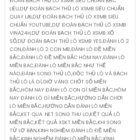
ĐOÁN BẠCH THỦ LÔ XSMB SIÊU CHUẨN BẠC
LIÊU
,
DỰ ĐOÁN BẠCH THỦ LÔ XSMB SIÊU CHUẨN
QUAY LẠI
,
DỰ ĐOÁN BẠCH THỦ LÔ XSMB SIÊU
CHUẨN YOUTUBE
,
DỰ ĐOÁN BẠCH THỦ LÔ XSMB
VINA24H
,
DỰ ĐOÁN BẠCH THỦ LÔ XSMB XỔ
SỐ
,
DỰ ĐOÁN BẠCH THỦ LÔ XSMB YES
,
ĐÁNH LÔ 2
CON
,
ĐÁNH LÔ 2 CON MB
,
ĐÁNH LÔ ĐỀ MIỀN
BẮC
,
ĐÁNH LÔ ĐỀ MIỀN BẮC HÔM NAY
,
ĐÁNH LÔ
MIỀN BAC
,
ĐÁNH LÔ MIỀN BẮC NHƯ THẾ
NÀO
,
ĐÁNH SONG THỦ LÔ
,
ĐỘC THỦ LÔ VÀ BẠCH
THỦ LÔ LÀ GÌ
,
GIỜ VÀNG CHỐT SỐ MIỀN
BẮC
,
HÔM NAY ĐÁNH LÔ CON GÌ MIỀN BẮC
,
HÔM
NAY ĐÁNH LÔ GÌ MIỀN BẮC
,
HƯỚNG DẪN CHƠI
LÔ MIỀN BẮC
,
HƯỚNG DẪN ĐÁNH LÔ MIỀN
BẮC
,
KET QUA .NET SONG THU LO
,
KẾT QUẢ LÔ
MIỀN BẮC
,
KẾT QUẢ XSKT MIỀN BẮC
,
KHI SONG
TỬ LƠ BẠN
,
KINH NGHIỆM ĐÁNH LÔ ĐỀ MIỀN
BẮC
,
KINH NGHIỆM ĐÁNH LÔ MIỀN BẮC
,
KINH