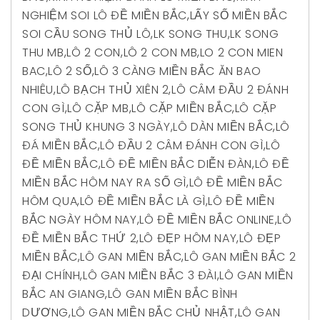
NGHIỆM SOI LÔ ĐỀ MIỀN BẮC
,
LẤY SỐ MIỀN BẮC
SOI CẦU SONG THỦ LÔ
,
LK SONG THU
,
LK SONG
THU MB
,
LÔ 2 CON
,
LÔ 2 CON MB
,
LO 2 CON MIEN
BAC
,
LÔ 2 SỐ
,
LÔ 3 CÀNG MIỀN BẮC ĂN BAO
NHIÊU
,
LÔ BẠCH THỦ XIÊN 2
,
LÔ CÂM ĐẦU 2 ĐÁNH
CON GÌ
,
LÔ CẶP MB
,
LÔ CẶP MIỀN BẮC
,
LÔ CẶP
SONG THỦ KHUNG 3 NGÀY
,
LÔ DÀN MIỀN BẮC
,
LÔ
ĐÁ MIỀN BẮC
,
LÔ ĐẦU 2 CÂM ĐÁNH CON GÌ
,
LÔ
ĐỀ MIỀN BẮC
,
LÔ ĐỀ MIỀN BẮC DIỄN ĐÀN
,
LÔ ĐỀ
MIỀN BẮC HÔM NAY RA SỐ GÌ
,
LÔ ĐỀ MIỀN BẮC
HÔM QUA
,
LÔ ĐỀ MIỀN BẮC LÀ GÌ
,
LÔ ĐỀ MIỀN
BẮC NGÀY HÔM NAY
,
LÔ ĐỀ MIỀN BẮC ONLINE
,
LÔ
ĐỀ MIỀN BẮC THỨ 2
,
LÔ ĐẸP HÔM NAY
,
LÔ ĐẸP
MIỀN BẮC
,
LÔ GAN MIỀN BẮC
,
LÔ GAN MIỀN BẮC 2
ĐẠI CHÍNH
,
LÔ GAN MIỀN BẮC 3 ĐÀI
,
LÔ GAN MIỀN
BẮC AN GIANG
,
LÔ GAN MIỀN BẮC BÌNH
DƯƠNG
,
LÔ GAN MIỀN BẮC CHỦ NHẬT
,
LÔ GAN