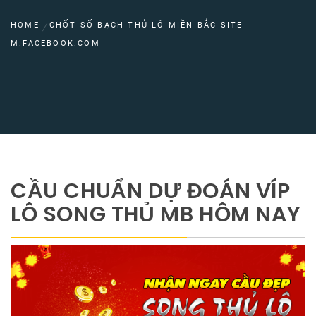
HOME
CHỐT SỐ BẠCH THỦ LÔ MIỀN BẮC SITE
M.FACEBOOK.COM
CẦU CHUẨN DỰ ĐOÁN VÍP
LÔ SONG THỦ MB HÔM NAY