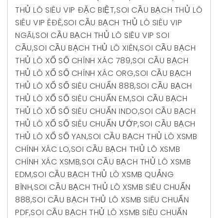
THỦ LÔ SIÊU VIP ĐẶC BIỆT
,
SOI CẦU BẠCH THỦ LÔ
SIÊU VIP ÊĐÊ
,
SOI CẦU BẠCH THỦ LÔ SIÊU VIP
NGÃI
,
SOI CẦU BẠCH THỦ LÔ SIÊU VIP SOI
CẦU
,
SOI CẦU BẠCH THỦ LÔ XIÊN
,
SOI CẦU BẠCH
THỦ LÔ XỔ SỐ CHÍNH XÁC 789
,
SOI CẦU BẠCH
THỦ LÔ XỔ SỐ CHÍNH XÁC ORG
,
SOI CẦU BẠCH
THỦ LÔ XỔ SỐ SIÊU CHUẨN 888
,
SOI CẦU BẠCH
THỦ LÔ XỔ SỐ SIÊU CHUẨN EM
,
SOI CẦU BẠCH
THỦ LÔ XỔ SỐ SIÊU CHUẨN INDO
,
SOI CẦU BẠCH
THỦ LÔ XỔ SỐ SIÊU CHUẨN ƯỚP
,
SOI CẦU BẠCH
THỦ LÔ XỔ SỐ YAN
,
SOI CẦU BẠCH THỦ LÔ XSMB
CHÍNH XÁC LO
,
SOI CẦU BẠCH THỦ LÔ XSMB
CHÍNH XÁC XSMB
,
SOI CẦU BẠCH THỦ LÔ XSMB
EDM
,
SOI CẦU BẠCH THỦ LÔ XSMB QUẢNG
BÌNH
,
SOI CẦU BẠCH THỦ LÔ XSMB SIÊU CHUẨN
888
,
SOI CẦU BẠCH THỦ LÔ XSMB SIÊU CHUẨN
PDF
,
SOI CẦU BẠCH THỦ LÔ XSMB SIÊU CHUẨN