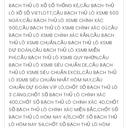
BẠCH THỦ LÔ XỔ SỐ THỐNG KÊ
,
CẦU BẠCH THỦ
LÔ XỔ SỐ VIETLOTT
,
CẦU BẠCH THỦ LÔ XSMB 500
NGÀY
,
CẦU BẠCH THỦ LÔ XSMB CHÍNH XÁC
500
,
CẦU BẠCH THỦ LÔ XSMB CHÍNH XÁC GÌ
,
CẦU
BẠCH THỦ LÔ XSMB CHÍNH XÁC RẮN
,
CẦU BẠCH
THỦ LÔ XSMB CHUẨN
,
CẦU BẠCH THỦ LÔ XSMB
DỰ ĐOÁN
,
CẦU BẠCH THỦ LÔ XSMB MIỄN
PHÍ
,
CẦU BẠCH THỦ LÔ XSMB QUY NHƠN
,
CẦU
BẠCH THỦ LÔ XSMB SIÊU CHUẨN DE
,
CẦU BẠCH
THỦ LÔ XSMB SIÊU CHUẨN EXCEL
,
CẦU BẠCH THỦ
LÔ XSMB SIÊU CHUẨN NHẤT HÔM NAY
,
CẦU
CHUẨN DỰ ĐOÁN VÍP LÔ
,
CHỐT SỐ BẠCH THỦ LÔ
3 CÀNG
,
CHỐT SỐ BẠCH THỦ LÔ CHÍNH XÁC
400
,
CHỐT SỐ BẠCH THỦ LÔ CHÍNH XÁC 4D
,
CHỐT
SỐ BẠCH THỦ LÔ CHÍNH XÁC MIỀN BẮC
,
CHỐT SỐ
BẠCH THỦ LÔ HÔM NAY 4/6
,
CHỐT SỐ BẠCH THỦ
LÔ HÔM NAY 54
,
CHỐT SỐ BẠCH THỦ LÔ HÔM