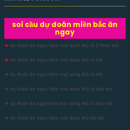
soi cầu dự đoán miền bắc ăn
ngay
★
dự đoán ăn ngay hôm nay bạch thủ lô 2 nháy mb
★
dự đoán ăn ngay hôm nay bạch thủ lô mb
★ dự đoán ăn ngay hôm nay song thủ lô mb
★ dự đoán ăn ngay hôm nay bạch thủ lô kép mb
★ dự đoán ăn ngay hôm nay song thủ lô kép mb
★ dự đoán ăn ngay hôm nay bạch thủ đề mb