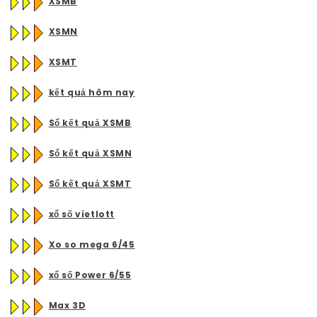
XSMB
XSMN
XSMT
kết quả hôm nay
Sổ kết quả XSMB
Sổ kết quả XSMN
Sổ kết quả XSMT
xổ số vietlott
Xo so mega 6/45
xổ số Power 6/55
Max 3D