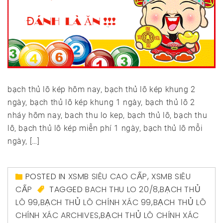
bạch thủ lô kép hôm nay, bạch thủ lô kép khung 2
ngày, bạch thủ lô kép khung 1 ngày, bạch thủ lô 2
nháy hôm nay, bach thu lo kep, bạch thủ lô, bạch thu
lô, bạch thủ lô kép miễn phí 1 ngày, bạch thủ lô mỗi
ngày, […]
POSTED IN
XSMB SIÊU CAO CẤP
,
XSMB SIÊU
CẤP
TAGGED
BACH THU LO 20/8
,
BẠCH THỦ
LÔ 99
,
BẠCH THỦ LÔ CHÍNH XÁC 99
,
BẠCH THỦ LÔ
CHÍNH XÁC ARCHIVES
,
BẠCH THỦ LÔ CHÍNH XÁC