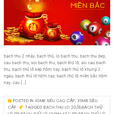
bạch thu 2 nháy, bach thủ, lo bach thu, bach thu dep,
cau bach thu, soi bach thu, bạch thủ lô, soi cau bach
thu, bạch thủ lô kép hôm nay, bạch thủ lô khung 2
ngày, bạch thủ lô hôm nay, bạch thủ lô miền bắc hôm
nay, cau […]
POSTED IN
XSMB SIÊU CAO CẤP
,
XSMB SIÊU
CẤP
TAGGED
BACH THU LO 20/8
,
BẠCH THỦ
LÔ 99
,
BẠCH THỦ LÔ CHÍNH XÁC 99
,
BẠCH THỦ LÔ