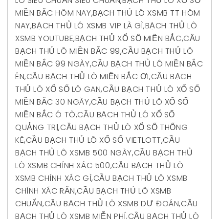
LÔ SIÊU CHUẨN SIÊU CHUẨN
,
BẠCH THỦ LÔ XỔ SỐ
MIỀN BẮC HÔM NAY
,
BẠCH THỦ LÔ XSMB TT HÔM
NAY
,
BẠCH THỦ LÔ XSMB VIP LÀ GÌ
,
BẠCH THỦ LÔ
XSMB YOUTUBE
,
BẠCH THỦ XỔ SỐ MIỀN BẮC
,
CẦU
BẠCH THỦ LÔ MIỀN BẮC 99
,
CẦU BẠCH THỦ LÔ
MIỀN BẮC 99 NGÀY
,
CẦU BẠCH THỦ LÔ MIỀN BẮC
ÊN
,
CẦU BẠCH THỦ LÔ MIỀN BẮC ƠI
,
CẦU BẠCH
THỦ LÔ XỔ SỐ LÔ GAN
,
CẦU BẠCH THỦ LÔ XỔ SỐ
MIỀN BẮC 30 NGÀY
,
CẦU BẠCH THỦ LÔ XỔ SỐ
MIỀN BẮC Ô TÔ
,
CẦU BẠCH THỦ LÔ XỔ SỐ
QUẢNG TRỊ
,
CẦU BẠCH THỦ LÔ XỔ SỐ THỐNG
KÊ
,
CẦU BẠCH THỦ LÔ XỔ SỐ VIETLOTT
,
CẦU
BẠCH THỦ LÔ XSMB 500 NGÀY
,
CẦU BẠCH THỦ
LÔ XSMB CHÍNH XÁC 500
,
CẦU BẠCH THỦ LÔ
XSMB CHÍNH XÁC GÌ
,
CẦU BẠCH THỦ LÔ XSMB
CHÍNH XÁC RẮN
,
CẦU BẠCH THỦ LÔ XSMB
CHUẨN
,
CẦU BẠCH THỦ LÔ XSMB DỰ ĐOÁN
,
CẦU
BẠCH THỦ LÔ XSMB MIỄN PHÍ
,
CẦU BẠCH THỦ LÔ