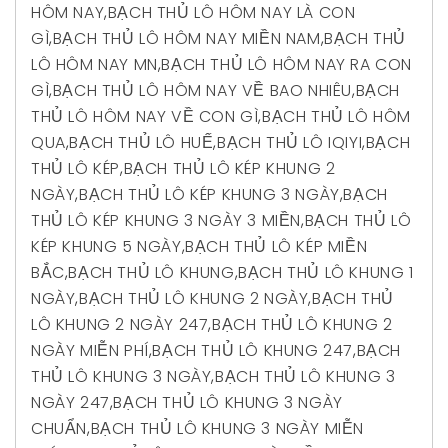
HÔM NAY
,
BẠCH THỦ LÔ HÔM NAY LÀ CON
GÌ
,
BẠCH THỦ LÔ HÔM NAY MIỀN NAM
,
BẠCH THỦ
LÔ HÔM NAY MN
,
BẠCH THỦ LÔ HÔM NAY RA CON
GÌ
,
BẠCH THỦ LÔ HÔM NAY VỀ BAO NHIÊU
,
BẠCH
THỦ LÔ HÔM NAY VỀ CON GÌ
,
BẠCH THỦ LÔ HÔM
QUA
,
BẠCH THỦ LÔ HUẾ
,
BẠCH THỦ LÔ IQIYI
,
BẠCH
THỦ LÔ KÉP
,
BẠCH THỦ LÔ KÉP KHUNG 2
NGÀY
,
BẠCH THỦ LÔ KÉP KHUNG 3 NGÀY
,
BẠCH
THỦ LÔ KÉP KHUNG 3 NGÀY 3 MIỀN
,
BẠCH THỦ LÔ
KÉP KHUNG 5 NGÀY
,
BẠCH THỦ LÔ KÉP MIỀN
BẮC
,
BẠCH THỦ LÔ KHUNG
,
BẠCH THỦ LÔ KHUNG 1
NGÀY
,
BẠCH THỦ LÔ KHUNG 2 NGÀY
,
BẠCH THỦ
LÔ KHUNG 2 NGÀY 247
,
BẠCH THỦ LÔ KHUNG 2
NGÀY MIỄN PHÍ
,
BẠCH THỦ LÔ KHUNG 247
,
BẠCH
THỦ LÔ KHUNG 3 NGÀY
,
BẠCH THỦ LÔ KHUNG 3
NGÀY 247
,
BẠCH THỦ LÔ KHUNG 3 NGÀY
CHUẨN
,
BẠCH THỦ LÔ KHUNG 3 NGÀY MIỄN