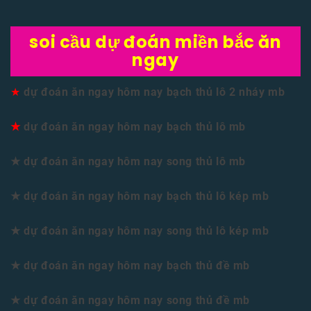
soi cầu dự đoán miền bắc ăn
ngay
★
dự đoán ăn ngay hôm nay bạch thủ lô 2 nháy mb
★
dự đoán ăn ngay hôm nay bạch thủ lô mb
★ dự đoán ăn ngay hôm nay song thủ lô mb
★ dự đoán ăn ngay hôm nay bạch thủ lô kép mb
★ dự đoán ăn ngay hôm nay song thủ lô kép mb
★ dự đoán ăn ngay hôm nay bạch thủ đề mb
★ dự đoán ăn ngay hôm nay song thủ đề mb