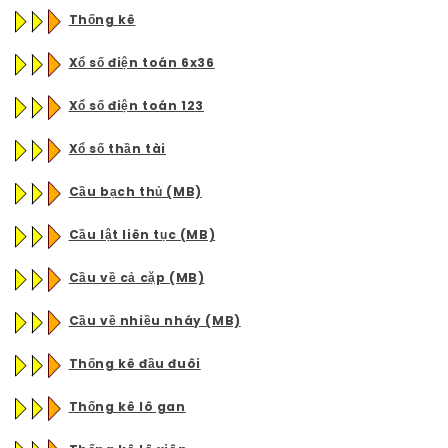
Thống kê
Xổ số điện toán 6x36
Xổ số điện toán 123
Xổ số thần tài
Cầu bạch thủ (MB)
Cầu lật liên tục (MB)
Cầu về cả cặp (MB)
Cầu về nhiều nháy (MB)
Thống kê đầu đuôi
Thống kê lô gan