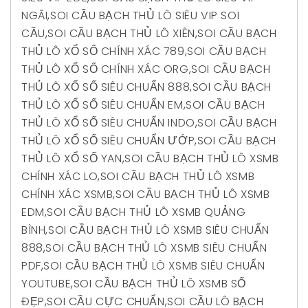
NGÃI
,
SOI CẦU BẠCH THỦ LÔ SIÊU VIP SOI
CẦU
,
SOI CẦU BẠCH THỦ LÔ XIÊN
,
SOI CẦU BẠCH
THỦ LÔ XỔ SỐ CHÍNH XÁC 789
,
SOI CẦU BẠCH
THỦ LÔ XỔ SỐ CHÍNH XÁC ORG
,
SOI CẦU BẠCH
THỦ LÔ XỔ SỐ SIÊU CHUẨN 888
,
SOI CẦU BẠCH
THỦ LÔ XỔ SỐ SIÊU CHUẨN EM
,
SOI CẦU BẠCH
THỦ LÔ XỔ SỐ SIÊU CHUẨN INDO
,
SOI CẦU BẠCH
THỦ LÔ XỔ SỐ SIÊU CHUẨN ƯỚP
,
SOI CẦU BẠCH
THỦ LÔ XỔ SỐ YAN
,
SOI CẦU BẠCH THỦ LÔ XSMB
CHÍNH XÁC LO
,
SOI CẦU BẠCH THỦ LÔ XSMB
CHÍNH XÁC XSMB
,
SOI CẦU BẠCH THỦ LÔ XSMB
EDM
,
SOI CẦU BẠCH THỦ LÔ XSMB QUẢNG
BÌNH
,
SOI CẦU BẠCH THỦ LÔ XSMB SIÊU CHUẨN
888
,
SOI CẦU BẠCH THỦ LÔ XSMB SIÊU CHUẨN
PDF
,
SOI CẦU BẠCH THỦ LÔ XSMB SIÊU CHUẨN
YOUTUBE
,
SOI CẦU BẠCH THỦ LÔ XSMB SỐ
ĐẸP
,
SOI CẦU CỰC CHUẨN
,
SOI CẦU LÔ BẠCH