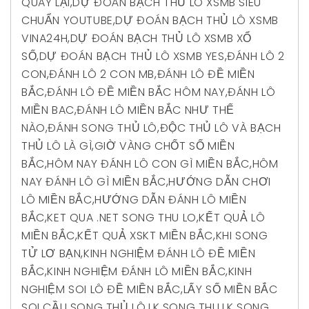
QUAY LẠI
,
DỰ ĐOÁN BẠCH THỦ LÔ XSMB SIÊU
CHUẨN YOUTUBE
,
DỰ ĐOÁN BẠCH THỦ LÔ XSMB
VINA24H
,
DỰ ĐOÁN BẠCH THỦ LÔ XSMB XỔ
SỐ
,
DỰ ĐOÁN BẠCH THỦ LÔ XSMB YES
,
ĐÁNH LÔ 2
CON
,
ĐÁNH LÔ 2 CON MB
,
ĐÁNH LÔ ĐỀ MIỀN
BẮC
,
ĐÁNH LÔ ĐỀ MIỀN BẮC HÔM NAY
,
ĐÁNH LÔ
MIỀN BAC
,
ĐÁNH LÔ MIỀN BẮC NHƯ THẾ
NÀO
,
ĐÁNH SONG THỦ LÔ
,
ĐỘC THỦ LÔ VÀ BẠCH
THỦ LÔ LÀ GÌ
,
GIỜ VÀNG CHỐT SỐ MIỀN
BẮC
,
HÔM NAY ĐÁNH LÔ CON GÌ MIỀN BẮC
,
HÔM
NAY ĐÁNH LÔ GÌ MIỀN BẮC
,
HƯỚNG DẪN CHƠI
LÔ MIỀN BẮC
,
HƯỚNG DẪN ĐÁNH LÔ MIỀN
BẮC
,
KET QUA .NET SONG THU LO
,
KẾT QUẢ LÔ
MIỀN BẮC
,
KẾT QUẢ XSKT MIỀN BẮC
,
KHI SONG
TỬ LƠ BẠN
,
KINH NGHIỆM ĐÁNH LÔ ĐỀ MIỀN
BẮC
,
KINH NGHIỆM ĐÁNH LÔ MIỀN BẮC
,
KINH
NGHIỆM SOI LÔ ĐỀ MIỀN BẮC
,
LẤY SỐ MIỀN BẮC
SOI CẦU SONG THỦ LÔ
,
LK SONG THU
,
LK SONG