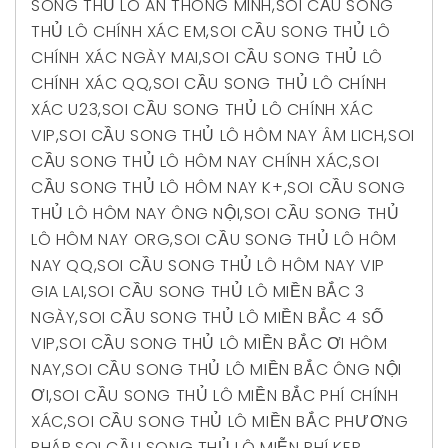
SONG THỦ LÔ ĂN THÔNG MINH
,
SOI CẦU SONG
THỦ LÔ CHÍNH XÁC EM
,
SOI CẦU SONG THỦ LÔ
CHÍNH XÁC NGÀY MAI
,
SOI CẦU SONG THỦ LÔ
CHÍNH XÁC QQ
,
SOI CẦU SONG THỦ LÔ CHÍNH
XÁC U23
,
SOI CẦU SONG THỦ LÔ CHÍNH XÁC
VIP
,
SOI CẦU SONG THỦ LÔ HÔM NAY ÂM LICH
,
SOI
CẦU SONG THỦ LÔ HÔM NAY CHÍNH XÁC
,
SOI
CẦU SONG THỦ LÔ HÔM NAY K+
,
SOI CẦU SONG
THỦ LÔ HÔM NAY ÔNG NỘI
,
SOI CẦU SONG THỦ
LÔ HÔM NAY ORG
,
SOI CẦU SONG THỦ LÔ HÔM
NAY QQ
,
SOI CẦU SONG THỦ LÔ HÔM NAY VIP
GIA LAI
,
SOI CẦU SONG THỦ LÔ MIỀN BẮC 3
NGÀY
,
SOI CẦU SONG THỦ LÔ MIỀN BẮC 4 SỐ
VIP
,
SOI CẦU SONG THỦ LÔ MIỀN BẮC ƠI HÔM
NAY
,
SOI CẦU SONG THỦ LÔ MIỀN BẮC ÔNG NỘI
ƠI
,
SOI CẦU SONG THỦ LÔ MIỀN BẮC PHÍ CHÍNH
XÁC
,
SOI CẦU SONG THỦ LÔ MIỀN BẮC PHƯƠNG
PHÁP
,
SOI CẦU SONG THỦ LÔ MIỄN PHÍ KEP