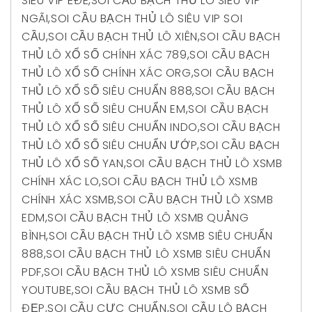
SIÊU VIP ÊĐÊ
,
SOI CẦU BẠCH THỦ LÔ SIÊU VIP
NGÃI
,
SOI CẦU BẠCH THỦ LÔ SIÊU VIP SOI
CẦU
,
SOI CẦU BẠCH THỦ LÔ XIÊN
,
SOI CẦU BẠCH
THỦ LÔ XỔ SỐ CHÍNH XÁC 789
,
SOI CẦU BẠCH
THỦ LÔ XỔ SỐ CHÍNH XÁC ORG
,
SOI CẦU BẠCH
THỦ LÔ XỔ SỐ SIÊU CHUẨN 888
,
SOI CẦU BẠCH
THỦ LÔ XỔ SỐ SIÊU CHUẨN EM
,
SOI CẦU BẠCH
THỦ LÔ XỔ SỐ SIÊU CHUẨN INDO
,
SOI CẦU BẠCH
THỦ LÔ XỔ SỐ SIÊU CHUẨN ƯỚP
,
SOI CẦU BẠCH
THỦ LÔ XỔ SỐ YAN
,
SOI CẦU BẠCH THỦ LÔ XSMB
CHÍNH XÁC LO
,
SOI CẦU BẠCH THỦ LÔ XSMB
CHÍNH XÁC XSMB
,
SOI CẦU BẠCH THỦ LÔ XSMB
EDM
,
SOI CẦU BẠCH THỦ LÔ XSMB QUẢNG
BÌNH
,
SOI CẦU BẠCH THỦ LÔ XSMB SIÊU CHUẨN
888
,
SOI CẦU BẠCH THỦ LÔ XSMB SIÊU CHUẨN
PDF
,
SOI CẦU BẠCH THỦ LÔ XSMB SIÊU CHUẨN
YOUTUBE
,
SOI CẦU BẠCH THỦ LÔ XSMB SỐ
ĐẸP
,
SOI CẦU CỰC CHUẨN
,
SOI CẦU LÔ BẠCH