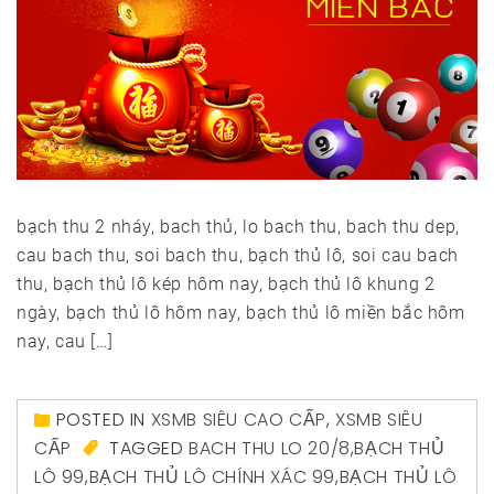
bạch thu 2 nháy, bach thủ, lo bach thu, bach thu dep,
cau bach thu, soi bach thu, bạch thủ lô, soi cau bach
thu, bạch thủ lô kép hôm nay, bạch thủ lô khung 2
ngày, bạch thủ lô hôm nay, bạch thủ lô miền bắc hôm
nay, cau […]
POSTED IN
XSMB SIÊU CAO CẤP
,
XSMB SIÊU
CẤP
TAGGED
BACH THU LO 20/8
,
BẠCH THỦ
LÔ 99
,
BẠCH THỦ LÔ CHÍNH XÁC 99
,
BẠCH THỦ LÔ