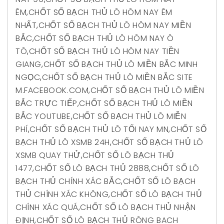
ÊM
,
CHỐT SỐ BẠCH THỦ LÔ HÔM NAY ÊM
NHẤT
,
CHỐT SỐ BẠCH THỦ LÔ HÔM NAY MIỀN
BẮC
,
CHỐT SỐ BẠCH THỦ LÔ HÔM NAY Ô
TÔ
,
CHỐT SỐ BẠCH THỦ LÔ HÔM NAY TIỀN
GIANG
,
CHỐT SỐ BẠCH THỦ LÔ MIỀN BẮC MINH
NGỌC
,
CHỐT SỐ BẠCH THỦ LÔ MIỀN BẮC SITE
M.FACEBOOK.COM
,
CHỐT SỐ BẠCH THỦ LÔ MIỀN
BẮC TRỰC TIẾP
,
CHỐT SỐ BẠCH THỦ LÔ MIỀN
BẮC YOUTUBE
,
CHỐT SỐ BẠCH THỦ LÔ MIỄN
PHÍ
,
CHỐT SỐ BẠCH THỦ LÔ TỐI NAY MN
,
CHỐT SỐ
BẠCH THỦ LÔ XSMB 24H
,
CHỐT SỐ BẠCH THỦ LÔ
XSMB QUAY THỬ
,
CHỐT SỐ LÔ BẠCH THỦ
1477
,
CHỐT SỐ LÔ BẠCH THỦ 2888
,
CHỐT SỐ LÔ
BẠCH THỦ CHÍNH XÁC BẮC
,
CHỐT SỐ LÔ BẠCH
THỦ CHÍNH XÁC KHÔNG
,
CHỐT SỐ LÔ BẠCH THỦ
CHÍNH XÁC QUÁ
,
CHỐT SỐ LÔ BẠCH THỦ NHẬN
ĐỊNH
,
CHỐT SỐ LÔ BẠCH THỦ RÔNG BACH