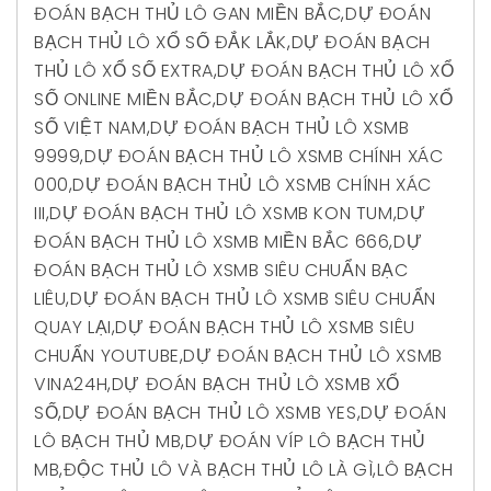
ĐOÁN BẠCH THỦ LÔ GAN MIỀN BẮC
,
DỰ ĐOÁN
BẠCH THỦ LÔ XỔ SỐ ĐẮK LẮK
,
DỰ ĐOÁN BẠCH
THỦ LÔ XỔ SỐ EXTRA
,
DỰ ĐOÁN BẠCH THỦ LÔ XỔ
SỐ ONLINE MIỀN BẮC
,
DỰ ĐOÁN BẠCH THỦ LÔ XỔ
SỐ VIỆT NAM
,
DỰ ĐOÁN BẠCH THỦ LÔ XSMB
9999
,
DỰ ĐOÁN BẠCH THỦ LÔ XSMB CHÍNH XÁC
000
,
DỰ ĐOÁN BẠCH THỦ LÔ XSMB CHÍNH XÁC
III
,
DỰ ĐOÁN BẠCH THỦ LÔ XSMB KON TUM
,
DỰ
ĐOÁN BẠCH THỦ LÔ XSMB MIỀN BẮC 666
,
DỰ
ĐOÁN BẠCH THỦ LÔ XSMB SIÊU CHUẨN BẠC
LIÊU
,
DỰ ĐOÁN BẠCH THỦ LÔ XSMB SIÊU CHUẨN
QUAY LẠI
,
DỰ ĐOÁN BẠCH THỦ LÔ XSMB SIÊU
CHUẨN YOUTUBE
,
DỰ ĐOÁN BẠCH THỦ LÔ XSMB
VINA24H
,
DỰ ĐOÁN BẠCH THỦ LÔ XSMB XỔ
SỐ
,
DỰ ĐOÁN BẠCH THỦ LÔ XSMB YES
,
DỰ ĐOÁN
LÔ BẠCH THỦ MB
,
DỰ ĐOÁN VÍP LÔ BẠCH THỦ
MB
,
ĐỘC THỦ LÔ VÀ BẠCH THỦ LÔ LÀ GÌ
,
LÔ BẠCH