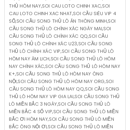
THỦ HÔM NAY
,
SOI CAU LOTO CHINH XAC
,
SOI
CAU LOTO CHINH XAC NHAT
,
SOI CẦU SIÊU VIP 4
SỐ
,
SOI CẦU SONG THỦ LÔ ĂN THÔNG MINH
,
SOI
CẦU SONG THỦ LÔ CHÍNH XÁC NGÀY MAI
,
SOI
CẦU SONG THỦ LÔ CHÍNH XÁC QQ
,
SOI CẦU
SONG THỦ LÔ CHÍNH XÁC U23
,
SOI CẦU SONG
THỦ LÔ CHÍNH XÁC VIP
,
SOI CẦU SONG THỦ LÔ
HÔM NAY ÂM LICH
,
SOI CẦU SONG THỦ LÔ HÔM
NAY CHÍNH XÁC
,
SOI CẦU SONG THỦ LÔ HÔM NAY
K+
,
SOI CẦU SONG THỦ LÔ HÔM NAY ÔNG
NỘI
,
SOI CẦU SONG THỦ LÔ HÔM NAY ORG
,
SOI
CẦU SONG THỦ LÔ HÔM NAY QQ
,
SOI CẦU SONG
THỦ LÔ HÔM NAY VIP GIA LAI
,
SOI CẦU SONG THỦ
LÔ MIỀN BẮC 3 NGÀY
,
SOI CẦU SONG THỦ LÔ
MIỀN BẮC 4 SỐ VIP
,
SOI CẦU SONG THỦ LÔ MIỀN
BẮC ƠI HÔM NAY
,
SOI CẦU SONG THỦ LÔ MIỀN
BẮC ÔNG NỘI ƠI
,
SOI CẦU SONG THỦ LÔ MIỀN