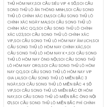
THỦ HÔM NAY
,
SOI CẦU SIÊU VIP 4 SỐ
,
SOI CẦU
SONG THỦ LÔ ĂN THÔNG MINH
,
SOI CẦU SONG
THỦ LÔ CHÍNH XÁC EM
,
SOI CẦU SONG THỦ LÔ
CHÍNH XÁC NGÀY MAI
,
SOI CẦU SONG THỦ LÔ
CHÍNH XÁC QQ
,
SOI CẦU SONG THỦ LÔ CHÍNH
XÁC U23
,
SOI CẦU SONG THỦ LÔ CHÍNH XÁC
VIP
,
SOI CẦU SONG THỦ LÔ HÔM NAY ÂM LICH
,
SOI
CẦU SONG THỦ LÔ HÔM NAY CHÍNH XÁC
,
SOI
CẦU SONG THỦ LÔ HÔM NAY K+
,
SOI CẦU SONG
THỦ LÔ HÔM NAY ÔNG NỘI
,
SOI CẦU SONG THỦ
LÔ HÔM NAY ORG
,
SOI CẦU SONG THỦ LÔ HÔM
NAY QQ
,
SOI CẦU SONG THỦ LÔ HÔM NAY VIP
GIA LAI
,
SOI CẦU SONG THỦ LÔ MIỀN BẮC 3
NGÀY
,
SOI CẦU SONG THỦ LÔ MIỀN BẮC 4 SỐ
VIP
,
SOI CẦU SONG THỦ LÔ MIỀN BẮC ƠI HÔM
NAY
,
SOI CẦU SONG THỦ LÔ MIỀN BẮC ÔNG NỘI
ƠI
,
SOI CẦU SONG THỦ LÔ MIỀN BẮC PHÍ CHÍNH