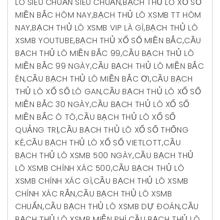
LÔ SIÊU CHUẨN SIÊU CHUẨN
,
BẠCH THỦ LÔ XỔ SỐ
MIỀN BẮC HÔM NAY
,
BẠCH THỦ LÔ XSMB TT HÔM
NAY
,
BẠCH THỦ LÔ XSMB VIP LÀ GÌ
,
BẠCH THỦ LÔ
XSMB YOUTUBE
,
BẠCH THỦ XỔ SỐ MIỀN BẮC
,
CẦU
BẠCH THỦ LÔ MIỀN BẮC 99
,
CẦU BẠCH THỦ LÔ
MIỀN BẮC 99 NGÀY
,
CẦU BẠCH THỦ LÔ MIỀN BẮC
ÊN
,
CẦU BẠCH THỦ LÔ MIỀN BẮC ƠI
,
CẦU BẠCH
THỦ LÔ XỔ SỐ LÔ GAN
,
CẦU BẠCH THỦ LÔ XỔ SỐ
MIỀN BẮC 30 NGÀY
,
CẦU BẠCH THỦ LÔ XỔ SỐ
MIỀN BẮC Ô TÔ
,
CẦU BẠCH THỦ LÔ XỔ SỐ
QUẢNG TRỊ
,
CẦU BẠCH THỦ LÔ XỔ SỐ THỐNG
KÊ
,
CẦU BẠCH THỦ LÔ XỔ SỐ VIETLOTT
,
CẦU
BẠCH THỦ LÔ XSMB 500 NGÀY
,
CẦU BẠCH THỦ
LÔ XSMB CHÍNH XÁC 500
,
CẦU BẠCH THỦ LÔ
XSMB CHÍNH XÁC GÌ
,
CẦU BẠCH THỦ LÔ XSMB
CHÍNH XÁC RẮN
,
CẦU BẠCH THỦ LÔ XSMB
CHUẨN
,
CẦU BẠCH THỦ LÔ XSMB DỰ ĐOÁN
,
CẦU
BẠCH THỦ LÔ XSMB MIỄN PHÍ
,
CẦU BẠCH THỦ LÔ