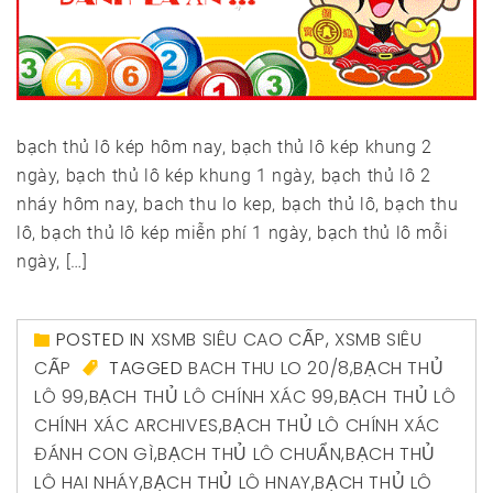
bạch thủ lô kép hôm nay, bạch thủ lô kép khung 2
ngày, bạch thủ lô kép khung 1 ngày, bạch thủ lô 2
nháy hôm nay, bach thu lo kep, bạch thủ lô, bạch thu
lô, bạch thủ lô kép miễn phí 1 ngày, bạch thủ lô mỗi
ngày, […]
POSTED IN
XSMB SIÊU CAO CẤP
,
XSMB SIÊU
CẤP
TAGGED
BACH THU LO 20/8
,
BẠCH THỦ
LÔ 99
,
BẠCH THỦ LÔ CHÍNH XÁC 99
,
BẠCH THỦ LÔ
CHÍNH XÁC ARCHIVES
,
BẠCH THỦ LÔ CHÍNH XÁC
ĐÁNH CON GÌ
,
BẠCH THỦ LÔ CHUẨN
,
BẠCH THỦ
LÔ HAI NHÁY
,
BẠCH THỦ LÔ HNAY
,
BẠCH THỦ LÔ