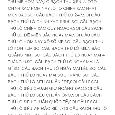
THỦ MB HÔM NAY
,
LÔ BẠCH THỦ XIÊN 2
,
LOTO
CHINH XAC HOM NAY
,
LOTO CHINH XAC NHAT
MIEN BAC
,
SOI CẦU BẠCH THỦ LÔ 247
,
SOI CẦU
BẠCH THỦ LÔ CHÍNH XÁC 9999
,
SOI CẦU BẠCH
THỦ LÔ CHÍNH XÁC QUY HOẠCH
,
SOI CẦU BẠCH
THỦ LÔ ĐỀ MIỀN BẮC NGÀY MAI
,
SOI CẦU BẠCH
THỦ LÔ HÔM NAY XỔ SỐ MB
,
SOI CẦU BẠCH THỦ
LÔ KON TUM
,
SOI CẦU BẠCH THỦ LÔ MIỀN BẮC
QUẢNG NINH
,
SOI CẦU BẠCH THỦ LÔ NGÀY MAI 4
THÁNG 6
,
SOI CẦU BẠCH THỦ LÔ NGÀY MAI LÀ
GÌ
,
SOI CẦU BẠCH THỦ LÔ NGÀY MAI LIÊU
,
SOI CẦU
BẠCH THỦ LÔ NGÀY MAI SÓC TRĂNG
,
SOI CẦU
BẠCH THỦ LÔ SIÊU CHUẨN ÊĐÊ
,
SOI CẦU BẠCH
THỦ LÔ SIÊU CHUẨN GIỜ HOÀNG ĐẠO
,
SOI CẦU
BẠCH THỦ LÔ SIÊU CHUẨN ÔNG
,
SOI CẦU BẠCH
THỦ LÔ SIÊU CHUẨN QUỐC TẾ
,
SOI CẦU BẠCH
THỦ LÔ SIÊU VIP ĐẶC BIỆT
,
SOI CẦU BẠCH THỦ LÔ