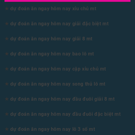
★
dự đoán ăn ngay hôm nay xỉu chủ mt
★
dự đoán ăn ngay hôm nay giải đặc biệt mt
★
dự đoán ăn ngay hôm nay giải 8 mt
★
dự đoán ăn ngay hôm nay bao lô mt
★
dự đoán ăn ngay hôm nay cặp xỉu chủ mt
★
dự đoán ăn ngay hôm nay song thủ lô mt
★
dự đoán ăn ngay hôm nay đầu đuôi giải 8 mt
★
dự đoán ăn ngay hôm nay đầu đuôi đặc biệt mt
★
dự đoán ăn ngay hôm nay lô 3 số mt