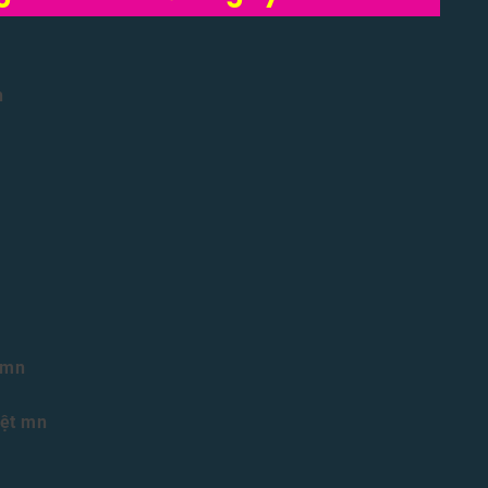
n
 mn
iệt mn