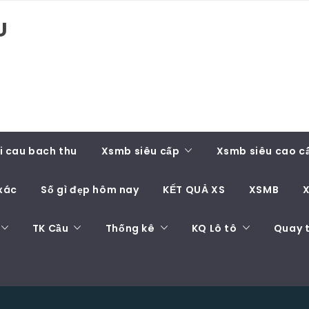
U
i cau bach thu
Xsmb siêu cấp
Xsmb siêu cao c
 xác
Số gì đẹp hôm nay
KẾT QUẢ XS
XSMB
TK Cầu
Thống kê
KQ Lô tô
Quay 