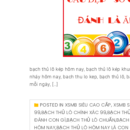
bạch thủ lô kép hôm nay, bạch thủ lô kép khu
nháy hôm nay, bach thu lo kep, bạch thủ lô, b
mỗi ngày, […]
POSTED IN
XSMB SIÊU CAO CẤP
,
XSMB S
99
,
BẠCH THỦ LÔ CHÍNH XÁC 99
,
BẠCH THỦ
ĐÁNH CON GÌ
,
BẠCH THỦ LÔ CHUẨN
,
BẠCH 
HÔM NAY
,
BẠCH THỦ LÔ HÔM NAY LÀ CON 