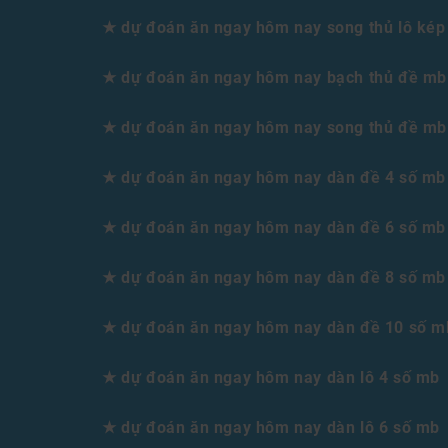
★ dự đoán ăn ngay hôm nay song thủ lô ké
★ dự đoán ăn ngay hôm nay bạch thủ đề mb
★ dự đoán ăn ngay hôm nay song thủ đề mb
★ dự đoán ăn ngay hôm nay dàn đề 4 số mb
★ dự đoán ăn ngay hôm nay dàn đề 6 số mb
★ dự đoán ăn ngay hôm nay dàn đề 8 số mb
★ dự đoán ăn ngay hôm nay dàn đề 10 số m
★ dự đoán ăn ngay hôm nay dàn lô 4 số mb
★ dự đoán ăn ngay hôm nay dàn lô 6 số mb