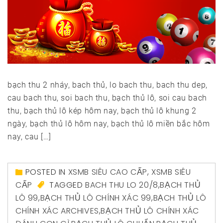
bạch thu 2 nháy, bach thủ, lo bach thu, bach thu dep,
cau bach thu, soi bach thu, bạch thủ lô, soi cau bach
thu, bạch thủ lô kép hôm nay, bạch thủ lô khung 2
ngày, bạch thủ lô hôm nay, bạch thủ lô miền bắc hôm
nay, cau […]
POSTED IN
XSMB SIÊU CAO CẤP
,
XSMB SIÊU
CẤP
TAGGED
BACH THU LO 20/8
,
BẠCH THỦ
LÔ 99
,
BẠCH THỦ LÔ CHÍNH XÁC 99
,
BẠCH THỦ LÔ
CHÍNH XÁC ARCHIVES
,
BẠCH THỦ LÔ CHÍNH XÁC