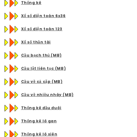
Thống kê
Xổ số điện toán 6x36
Xổ số điện toán 123
Xổ số thần tài
Cầu bạch thủ (MB)
Cầu lật liên tục (MB)
Cầu về cả cặp (MB)
Cầu về nhiều nháy (MB)
Thống kê đầu đuôi
Thống kê lô gan
Thống kê lô xiên