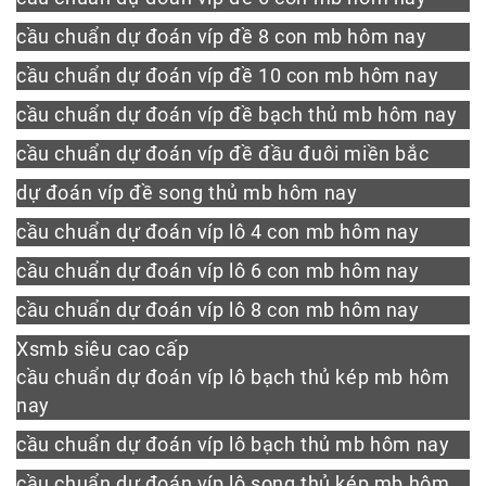
cầu chuẩn dự đoán víp đề 8 con mb hôm nay
cầu chuẩn dự đoán víp đề 10 con mb hôm nay
cầu chuẩn dự đoán víp đề bạch thủ mb hôm nay
cầu chuẩn dự đoán víp đề đầu đuôi miền bắc
dự đoán víp đề song thủ mb hôm nay
cầu chuẩn dự đoán víp lô 4 con mb hôm nay
cầu chuẩn dự đoán víp lô 6 con mb hôm nay
cầu chuẩn dự đoán víp lô 8 con mb hôm nay
Xsmb siêu cao cấp
cầu chuẩn dự đoán víp lô bạch thủ kép mb hôm
nay
cầu chuẩn dự đoán víp lô bạch thủ mb hôm nay
cầu chuẩn dự đoán víp lô song thủ kép mb hôm