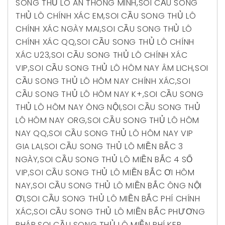
SONG THỦ LÔ ĂN THÔNG MINH
,
SOI CẦU SONG
THỦ LÔ CHÍNH XÁC EM
,
SOI CẦU SONG THỦ LÔ
CHÍNH XÁC NGÀY MAI
,
SOI CẦU SONG THỦ LÔ
CHÍNH XÁC QQ
,
SOI CẦU SONG THỦ LÔ CHÍNH
XÁC U23
,
SOI CẦU SONG THỦ LÔ CHÍNH XÁC
VIP
,
SOI CẦU SONG THỦ LÔ HÔM NAY ÂM LICH
,
SOI
CẦU SONG THỦ LÔ HÔM NAY CHÍNH XÁC
,
SOI
CẦU SONG THỦ LÔ HÔM NAY K+
,
SOI CẦU SONG
THỦ LÔ HÔM NAY ÔNG NỘI
,
SOI CẦU SONG THỦ
LÔ HÔM NAY ORG
,
SOI CẦU SONG THỦ LÔ HÔM
NAY QQ
,
SOI CẦU SONG THỦ LÔ HÔM NAY VIP
GIA LAI
,
SOI CẦU SONG THỦ LÔ MIỀN BẮC 3
NGÀY
,
SOI CẦU SONG THỦ LÔ MIỀN BẮC 4 SỐ
VIP
,
SOI CẦU SONG THỦ LÔ MIỀN BẮC ƠI HÔM
NAY
,
SOI CẦU SONG THỦ LÔ MIỀN BẮC ÔNG NỘI
ƠI
,
SOI CẦU SONG THỦ LÔ MIỀN BẮC PHÍ CHÍNH
XÁC
,
SOI CẦU SONG THỦ LÔ MIỀN BẮC PHƯƠNG
PHÁP
,
SOI CẦU SONG THỦ LÔ MIỄN PHÍ KEP