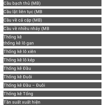
Cầu bạch thủ (MB)
Cầu lật liên tục (MB
Cầu về cả cặp (MB)
Cầu về nhiều nháy (MB
Thống kê
thống kê lô gan
Thống kê lô xiên
Thống kê lô kép
Thống kê Đầu
Thống kê Đuôi
Thống kê Đầu – Đuôi
Thống kê Tổng
Tần suất xuất hiện