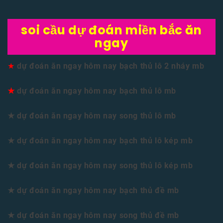
soi cầu dự đoán miền bắc ăn
ngay
★
dự đoán ăn ngay hôm nay bạch thủ lô 2 nháy mb
★
dự đoán ăn ngay hôm nay bạch thủ lô mb
★ dự đoán ăn ngay hôm nay song thủ lô mb
★ dự đoán ăn ngay hôm nay bạch thủ lô kép mb
★ dự đoán ăn ngay hôm nay song thủ lô kép mb
★ dự đoán ăn ngay hôm nay bạch thủ đề mb
★ dự đoán ăn ngay hôm nay song thủ đề mb