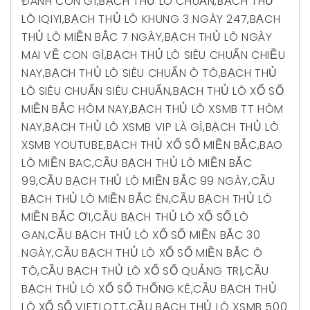
ĐÁNH CON GÌ
,
BẠCH THỦ LÔ CHUẨN
,
BẠCH THỦ
LÔ IQIYI
,
BẠCH THỦ LÔ KHUNG 3 NGÀY 247
,
BẠCH
THỦ LÔ MIỀN BẮC 7 NGÀY
,
BẠCH THỦ LÔ NGÀY
MAI VỀ CON GÌ
,
BẠCH THỦ LÔ SIÊU CHUẨN CHIỀU
NAY
,
BẠCH THỦ LÔ SIÊU CHUẨN Ô TÔ
,
BẠCH THỦ
LÔ SIÊU CHUẨN SIÊU CHUẨN
,
BẠCH THỦ LÔ XỔ SỐ
MIỀN BẮC HÔM NAY
,
BẠCH THỦ LÔ XSMB TT HÔM
NAY
,
BẠCH THỦ LÔ XSMB VIP LÀ GÌ
,
BẠCH THỦ LÔ
XSMB YOUTUBE
,
BẠCH THỦ XỔ SỐ MIỀN BẮC
,
BAO
LÔ MIỀN BAC
,
CẦU BẠCH THỦ LÔ MIỀN BẮC
99
,
CẦU BẠCH THỦ LÔ MIỀN BẮC 99 NGÀY
,
CẦU
BẠCH THỦ LÔ MIỀN BẮC ÊN
,
CẦU BẠCH THỦ LÔ
MIỀN BẮC ƠI
,
CẦU BẠCH THỦ LÔ XỔ SỐ LÔ
GAN
,
CẦU BẠCH THỦ LÔ XỔ SỐ MIỀN BẮC 30
NGÀY
,
CẦU BẠCH THỦ LÔ XỔ SỐ MIỀN BẮC Ô
TÔ
,
CẦU BẠCH THỦ LÔ XỔ SỐ QUẢNG TRỊ
,
CẦU
BẠCH THỦ LÔ XỔ SỐ THỐNG KÊ
,
CẦU BẠCH THỦ
LÔ XỔ SỐ VIETLOTT
,
CẦU BẠCH THỦ LÔ XSMB 500