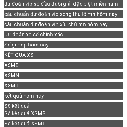
dự đoán víp sớ đầu đuôi giải đặc biệt miền nam
cầu chuẩn dự đoán víp song thủ lô mn hôm nay
cầu chuẩn dự đoán víp xíu chủ mn hôm nay
Dự đoán xổ số chính xác
Số gì đẹp hôm nay
KẾT QUẢ XS
XSMB
XSMN
XSMT
kết quả hôm nay
Sổ kết quả
Sổ kết quả XSMB
Sổ kết quả XSMT