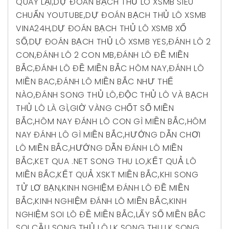
QUAY LẠI
,
DỰ ĐOÁN BẠCH THỦ LÔ XSMB SIÊU
CHUẨN YOUTUBE
,
DỰ ĐOÁN BẠCH THỦ LÔ XSMB
VINA24H
,
DỰ ĐOÁN BẠCH THỦ LÔ XSMB XỔ
SỐ
,
DỰ ĐOÁN BẠCH THỦ LÔ XSMB YES
,
ĐÁNH LÔ 2
CON
,
ĐÁNH LÔ 2 CON MB
,
ĐÁNH LÔ ĐỀ MIỀN
BẮC
,
ĐÁNH LÔ ĐỀ MIỀN BẮC HÔM NAY
,
ĐÁNH LÔ
MIỀN BAC
,
ĐÁNH LÔ MIỀN BẮC NHƯ THẾ
NÀO
,
ĐÁNH SONG THỦ LÔ
,
ĐỘC THỦ LÔ VÀ BẠCH
THỦ LÔ LÀ GÌ
,
GIỜ VÀNG CHỐT SỐ MIỀN
BẮC
,
HÔM NAY ĐÁNH LÔ CON GÌ MIỀN BẮC
,
HÔM
NAY ĐÁNH LÔ GÌ MIỀN BẮC
,
HƯỚNG DẪN CHƠI
LÔ MIỀN BẮC
,
HƯỚNG DẪN ĐÁNH LÔ MIỀN
BẮC
,
KET QUA .NET SONG THU LO
,
KẾT QUẢ LÔ
MIỀN BẮC
,
KẾT QUẢ XSKT MIỀN BẮC
,
KHI SONG
TỬ LƠ BẠN
,
KINH NGHIỆM ĐÁNH LÔ ĐỀ MIỀN
BẮC
,
KINH NGHIỆM ĐÁNH LÔ MIỀN BẮC
,
KINH
NGHIỆM SOI LÔ ĐỀ MIỀN BẮC
,
LẤY SỐ MIỀN BẮC
SOI CẦU SONG THỦ LÔ
,
LK SONG THU
,
LK SONG