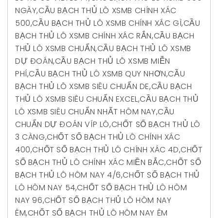
NGÀY
,
CẦU BẠCH THỦ LÔ XSMB CHÍNH XÁC
500
,
CẦU BẠCH THỦ LÔ XSMB CHÍNH XÁC GÌ
,
CẦU
BẠCH THỦ LÔ XSMB CHÍNH XÁC RẮN
,
CẦU BẠCH
THỦ LÔ XSMB CHUẨN
,
CẦU BẠCH THỦ LÔ XSMB
DỰ ĐOÁN
,
CẦU BẠCH THỦ LÔ XSMB MIỄN
PHÍ
,
CẦU BẠCH THỦ LÔ XSMB QUY NHƠN
,
CẦU
BẠCH THỦ LÔ XSMB SIÊU CHUẨN DE
,
CẦU BẠCH
THỦ LÔ XSMB SIÊU CHUẨN EXCEL
,
CẦU BẠCH THỦ
LÔ XSMB SIÊU CHUẨN NHẤT HÔM NAY
,
CẦU
CHUẨN DỰ ĐOÁN VÍP LÔ
,
CHỐT SỐ BẠCH THỦ LÔ
3 CÀNG
,
CHỐT SỐ BẠCH THỦ LÔ CHÍNH XÁC
400
,
CHỐT SỐ BẠCH THỦ LÔ CHÍNH XÁC 4D
,
CHỐT
SỐ BẠCH THỦ LÔ CHÍNH XÁC MIỀN BẮC
,
CHỐT SỐ
BẠCH THỦ LÔ HÔM NAY 4/6
,
CHỐT SỐ BẠCH THỦ
LÔ HÔM NAY 54
,
CHỐT SỐ BẠCH THỦ LÔ HÔM
NAY 96
,
CHỐT SỐ BẠCH THỦ LÔ HÔM NAY
ÊM
,
CHỐT SỐ BẠCH THỦ LÔ HÔM NAY ÊM