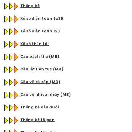
Thống kê
Xổ số điện toán 6x36
Xổ số điện toán 123
Xổ số thần tài
Cầu bạch thủ (MB)
Cầu lật liên tục (MB)
Cầu về cả cặp (MB)
Cầu về nhiều nháy (MB)
Thống kê đầu đuôi
Thống kê lô gan