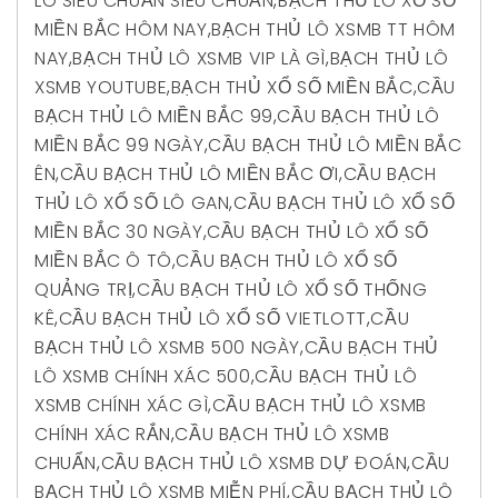
LÔ SIÊU CHUẨN SIÊU CHUẨN
,
BẠCH THỦ LÔ XỔ SỐ
MIỀN BẮC HÔM NAY
,
BẠCH THỦ LÔ XSMB TT HÔM
NAY
,
BẠCH THỦ LÔ XSMB VIP LÀ GÌ
,
BẠCH THỦ LÔ
XSMB YOUTUBE
,
BẠCH THỦ XỔ SỐ MIỀN BẮC
,
CẦU
BẠCH THỦ LÔ MIỀN BẮC 99
,
CẦU BẠCH THỦ LÔ
MIỀN BẮC 99 NGÀY
,
CẦU BẠCH THỦ LÔ MIỀN BẮC
ÊN
,
CẦU BẠCH THỦ LÔ MIỀN BẮC ƠI
,
CẦU BẠCH
THỦ LÔ XỔ SỐ LÔ GAN
,
CẦU BẠCH THỦ LÔ XỔ SỐ
MIỀN BẮC 30 NGÀY
,
CẦU BẠCH THỦ LÔ XỔ SỐ
MIỀN BẮC Ô TÔ
,
CẦU BẠCH THỦ LÔ XỔ SỐ
QUẢNG TRỊ
,
CẦU BẠCH THỦ LÔ XỔ SỐ THỐNG
KÊ
,
CẦU BẠCH THỦ LÔ XỔ SỐ VIETLOTT
,
CẦU
BẠCH THỦ LÔ XSMB 500 NGÀY
,
CẦU BẠCH THỦ
LÔ XSMB CHÍNH XÁC 500
,
CẦU BẠCH THỦ LÔ
XSMB CHÍNH XÁC GÌ
,
CẦU BẠCH THỦ LÔ XSMB
CHÍNH XÁC RẮN
,
CẦU BẠCH THỦ LÔ XSMB
CHUẨN
,
CẦU BẠCH THỦ LÔ XSMB DỰ ĐOÁN
,
CẦU
BẠCH THỦ LÔ XSMB MIỄN PHÍ
,
CẦU BẠCH THỦ LÔ