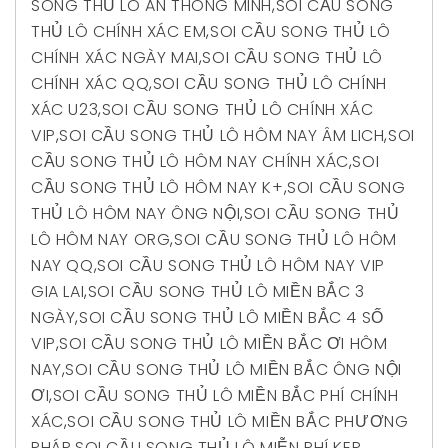
SONG THỦ LÔ ĂN THÔNG MINH
,
SOI CẦU SONG
THỦ LÔ CHÍNH XÁC EM
,
SOI CẦU SONG THỦ LÔ
CHÍNH XÁC NGÀY MAI
,
SOI CẦU SONG THỦ LÔ
CHÍNH XÁC QQ
,
SOI CẦU SONG THỦ LÔ CHÍNH
XÁC U23
,
SOI CẦU SONG THỦ LÔ CHÍNH XÁC
VIP
,
SOI CẦU SONG THỦ LÔ HÔM NAY ÂM LICH
,
SOI
CẦU SONG THỦ LÔ HÔM NAY CHÍNH XÁC
,
SOI
CẦU SONG THỦ LÔ HÔM NAY K+
,
SOI CẦU SONG
THỦ LÔ HÔM NAY ÔNG NỘI
,
SOI CẦU SONG THỦ
LÔ HÔM NAY ORG
,
SOI CẦU SONG THỦ LÔ HÔM
NAY QQ
,
SOI CẦU SONG THỦ LÔ HÔM NAY VIP
GIA LAI
,
SOI CẦU SONG THỦ LÔ MIỀN BẮC 3
NGÀY
,
SOI CẦU SONG THỦ LÔ MIỀN BẮC 4 SỐ
VIP
,
SOI CẦU SONG THỦ LÔ MIỀN BẮC ƠI HÔM
NAY
,
SOI CẦU SONG THỦ LÔ MIỀN BẮC ÔNG NỘI
ƠI
,
SOI CẦU SONG THỦ LÔ MIỀN BẮC PHÍ CHÍNH
XÁC
,
SOI CẦU SONG THỦ LÔ MIỀN BẮC PHƯƠNG
PHÁP
,
SOI CẦU SONG THỦ LÔ MIỄN PHÍ KEP