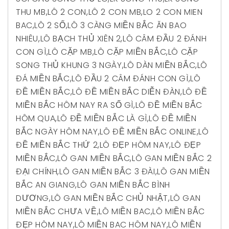
THU MB
,
LÔ 2 CON
,
LÔ 2 CON MB
,
LO 2 CON MIEN
BAC
,
LÔ 2 SỐ
,
LÔ 3 CÀNG MIỀN BẮC ĂN BAO
NHIÊU
,
LÔ BẠCH THỦ XIÊN 2
,
LÔ CÂM ĐẦU 2 ĐÁNH
CON GÌ
,
LÔ CẶP MB
,
LÔ CẶP MIỀN BẮC
,
LÔ CẶP
SONG THỦ KHUNG 3 NGÀY
,
LÔ DÀN MIỀN BẮC
,
LÔ
ĐÁ MIỀN BẮC
,
LÔ ĐẦU 2 CÂM ĐÁNH CON GÌ
,
LÔ
ĐỀ MIỀN BẮC
,
LÔ ĐỀ MIỀN BẮC DIỄN ĐÀN
,
LÔ ĐỀ
MIỀN BẮC HÔM NAY RA SỐ GÌ
,
LÔ ĐỀ MIỀN BẮC
HÔM QUA
,
LÔ ĐỀ MIỀN BẮC LÀ GÌ
,
LÔ ĐỀ MIỀN
BẮC NGÀY HÔM NAY
,
LÔ ĐỀ MIỀN BẮC ONLINE
,
LÔ
ĐỀ MIỀN BẮC THỨ 2
,
LÔ ĐẸP HÔM NAY
,
LÔ ĐẸP
MIỀN BẮC
,
LÔ GAN MIỀN BẮC
,
LÔ GAN MIỀN BẮC 2
ĐẠI CHÍNH
,
LÔ GAN MIỀN BẮC 3 ĐÀI
,
LÔ GAN MIỀN
BẮC AN GIANG
,
LÔ GAN MIỀN BẮC BÌNH
DƯƠNG
,
LÔ GAN MIỀN BẮC CHỦ NHẬT
,
LÔ GAN
MIỀN BẮC CHƯA VỀ
,
LÔ MIỀN BAC
,
LÔ MIỀN BẮC
ĐẸP HÔM NAY
,
LÔ MIỀN BAC HÔM NAY
,
LÔ MIỀN