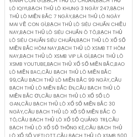
ĐÁNH CON GÌ
,
BẠCH THỦ LÔ CHUẨN
,
BẠCH THỦ
LÔ IQIYI
,
BẠCH THỦ LÔ KHUNG 3 NGÀY 247
,
BẠCH
THỦ LÔ MIỀN BẮC 7 NGÀY
,
BẠCH THỦ LÔ NGÀY
MAI VỀ CON GÌ
,
BẠCH THỦ LÔ SIÊU CHUẨN CHIỀU
NAY
,
BẠCH THỦ LÔ SIÊU CHUẨN Ô TÔ
,
BẠCH THỦ
LÔ SIÊU CHUẨN SIÊU CHUẨN
,
BẠCH THỦ LÔ XỔ SỐ
MIỀN BẮC HÔM NAY
,
BẠCH THỦ LÔ XSMB TT HÔM
NAY
,
BẠCH THỦ LÔ XSMB VIP LÀ GÌ
,
BẠCH THỦ LÔ
XSMB YOUTUBE
,
BẠCH THỦ XỔ SỐ MIỀN BẮC
,
BAO
LÔ MIỀN BAC
,
CẦU BẠCH THỦ LÔ MIỀN BẮC
99
,
CẦU BẠCH THỦ LÔ MIỀN BẮC 99 NGÀY
,
CẦU
BẠCH THỦ LÔ MIỀN BẮC ÊN
,
CẦU BẠCH THỦ LÔ
MIỀN BẮC ƠI
,
CẦU BẠCH THỦ LÔ XỔ SỐ LÔ
GAN
,
CẦU BẠCH THỦ LÔ XỔ SỐ MIỀN BẮC 30
NGÀY
,
CẦU BẠCH THỦ LÔ XỔ SỐ MIỀN BẮC Ô
TÔ
,
CẦU BẠCH THỦ LÔ XỔ SỐ QUẢNG TRỊ
,
CẦU
BẠCH THỦ LÔ XỔ SỐ THỐNG KÊ
,
CẦU BẠCH THỦ
LÔ XỔ SỐ VIETLOTT
,
CẦU BẠCH THỦ LÔ XSMB 500