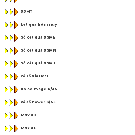
XSMT
kết quả hôm nay
Sổ kết quả XSMB
Sổ kết quả XSMN
Sổ kết quả XSMT
xổ số vietlott
Xo so mega 6/45
xổ số Power 6/55
Max 3D
Max 4D