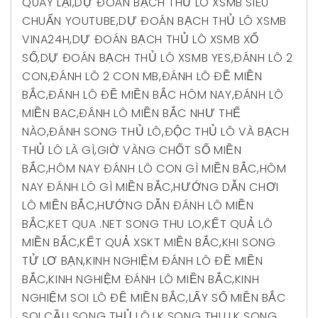
QUAY LẠI
,
DỰ ĐOÁN BẠCH THỦ LÔ XSMB SIÊU
CHUẨN YOUTUBE
,
DỰ ĐOÁN BẠCH THỦ LÔ XSMB
VINA24H
,
DỰ ĐOÁN BẠCH THỦ LÔ XSMB XỔ
SỐ
,
DỰ ĐOÁN BẠCH THỦ LÔ XSMB YES
,
ĐÁNH LÔ 2
CON
,
ĐÁNH LÔ 2 CON MB
,
ĐÁNH LÔ ĐỀ MIỀN
BẮC
,
ĐÁNH LÔ ĐỀ MIỀN BẮC HÔM NAY
,
ĐÁNH LÔ
MIỀN BAC
,
ĐÁNH LÔ MIỀN BẮC NHƯ THẾ
NÀO
,
ĐÁNH SONG THỦ LÔ
,
ĐỘC THỦ LÔ VÀ BẠCH
THỦ LÔ LÀ GÌ
,
GIỜ VÀNG CHỐT SỐ MIỀN
BẮC
,
HÔM NAY ĐÁNH LÔ CON GÌ MIỀN BẮC
,
HÔM
NAY ĐÁNH LÔ GÌ MIỀN BẮC
,
HƯỚNG DẪN CHƠI
LÔ MIỀN BẮC
,
HƯỚNG DẪN ĐÁNH LÔ MIỀN
BẮC
,
KET QUA .NET SONG THU LO
,
KẾT QUẢ LÔ
MIỀN BẮC
,
KẾT QUẢ XSKT MIỀN BẮC
,
KHI SONG
TỬ LƠ BẠN
,
KINH NGHIỆM ĐÁNH LÔ ĐỀ MIỀN
BẮC
,
KINH NGHIỆM ĐÁNH LÔ MIỀN BẮC
,
KINH
NGHIỆM SOI LÔ ĐỀ MIỀN BẮC
,
LẤY SỐ MIỀN BẮC
SOI CẦU SONG THỦ LÔ
,
LK SONG THU
,
LK SONG