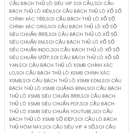
CẦU BẠCH THỦ LÔ SIÊU VIP SOI CẦU
,
SOI CẦU
BẠCH THỦ LÔ XIÊN
,
SOI CẦU BẠCH THỦ LÔ XỔ SỐ
CHÍNH XÁC 789
,
SOI CẦU BẠCH THỦ LÔ XỔ SỐ
CHÍNH XÁC ORG
,
SOI CẦU BẠCH THỦ LÔ XỔ SỐ
SIÊU CHUẨN 888
,
SOI CẦU BẠCH THỦ LÔ XỔ SỐ
SIÊU CHUẨN EM
,
SOI CẦU BẠCH THỦ LÔ XỔ SỐ
SIÊU CHUẨN INDO
,
SOI CẦU BẠCH THỦ LÔ XỔ SỐ
SIÊU CHUẨN ƯỚP
,
SOI CẦU BẠCH THỦ LÔ XỔ SỐ
YAN
,
SOI CẦU BẠCH THỦ LÔ XSMB CHÍNH XÁC
LO
,
SOI CẦU BẠCH THỦ LÔ XSMB CHÍNH XÁC
XSMB
,
SOI CẦU BẠCH THỦ LÔ XSMB EDM
,
SOI CẦU
BẠCH THỦ LÔ XSMB QUẢNG BÌNH
,
SOI CẦU BẠCH
THỦ LÔ XSMB SIÊU CHUẨN 888
,
SOI CẦU BẠCH
THỦ LÔ XSMB SIÊU CHUẨN PDF
,
SOI CẦU BẠCH
THỦ LÔ XSMB SIÊU CHUẨN YOUTUBE
,
SOI CẦU
BẠCH THỦ LÔ XSMB SỐ ĐẸP
,
SOI CẦU LÔ BẠCH
THỦ HÔM NAY
,
SOI CẦU SIÊU VIP 4 SỐ
,
SOI CẦU