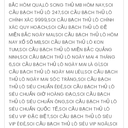
BẮC HÔM QUA
,
LÔ SONG THỦ MB HÔM NAY
,
SOI
CẦU BẠCH THỦ LÔ 247
,
SOI CẦU BẠCH THỦ LÔ
CHÍNH XÁC 9999
,
SOI CẦU BẠCH THỦ LÔ CHÍNH
XÁC QUY HOẠCH
,
SOI CẦU BẠCH THỦ LÔ ĐỀ
MIỀN BẮC NGÀY MAI
,
SOI CẦU BẠCH THỦ LÔ HÔM
NAY XỔ SỐ MB
,
SOI CẦU BẠCH THỦ LÔ KON
TUM
,
SOI CẦU BẠCH THỦ LÔ MIỀN BẮC QUẢNG
NINH
,
SOI CẦU BẠCH THỦ LÔ NGÀY MAI 4 THÁNG
6
,
SOI CẦU BẠCH THỦ LÔ NGÀY MAI LÀ GÌ
,
SOI
CẦU BẠCH THỦ LÔ NGÀY MAI LIÊU
,
SOI CẦU BẠCH
THỦ LÔ NGÀY MAI SÓC TRĂNG
,
SOI CẦU BẠCH
THỦ LÔ SIÊU CHUẨN ÊĐÊ
,
SOI CẦU BẠCH THỦ LÔ
SIÊU CHUẨN GIỜ HOÀNG ĐẠO
,
SOI CẦU BẠCH
THỦ LÔ SIÊU CHUẨN ÔNG
,
SOI CẦU BẠCH THỦ LÔ
SIÊU CHUẨN QUỐC TẾ
,
SOI CẦU BẠCH THỦ LÔ
SIÊU VIP ĐẶC BIỆT
,
SOI CẦU BẠCH THỦ LÔ SIÊU
VIP ÊĐÊ
,
SOI CẦU BẠCH THỦ LÔ SIÊU VIP NGÃI
,
SOI