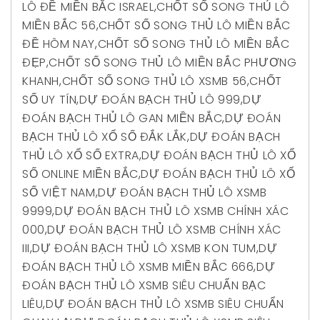
LÔ ĐỀ MIỀN BẮC ISRAEL
,
CHỐT SỐ SONG THỦ LÔ
MIỀN BẮC 56
,
CHỐT SỐ SONG THỦ LÔ MIỀN BẮC
ĐỀ HÔM NAY
,
CHỐT SỐ SONG THỦ LÔ MIỀN BẮC
ĐẸP
,
CHỐT SỐ SONG THỦ LÔ MIỀN BẮC PHƯƠNG
KHANH
,
CHỐT SỐ SONG THỦ LÔ XSMB 56
,
CHỐT
SỐ UY TÍN
,
DỰ ĐOÁN BẠCH THỦ LÔ 999
,
DỰ
ĐOÁN BẠCH THỦ LÔ GAN MIỀN BẮC
,
DỰ ĐOÁN
BẠCH THỦ LÔ XỔ SỐ ĐẮK LẮK
,
DỰ ĐOÁN BẠCH
THỦ LÔ XỔ SỐ EXTRA
,
DỰ ĐOÁN BẠCH THỦ LÔ XỔ
SỐ ONLINE MIỀN BẮC
,
DỰ ĐOÁN BẠCH THỦ LÔ XỔ
SỐ VIỆT NAM
,
DỰ ĐOÁN BẠCH THỦ LÔ XSMB
9999
,
DỰ ĐOÁN BẠCH THỦ LÔ XSMB CHÍNH XÁC
000
,
DỰ ĐOÁN BẠCH THỦ LÔ XSMB CHÍNH XÁC
III
,
DỰ ĐOÁN BẠCH THỦ LÔ XSMB KON TUM
,
DỰ
ĐOÁN BẠCH THỦ LÔ XSMB MIỀN BẮC 666
,
DỰ
ĐOÁN BẠCH THỦ LÔ XSMB SIÊU CHUẨN BẠC
LIÊU
,
DỰ ĐOÁN BẠCH THỦ LÔ XSMB SIÊU CHUẨN