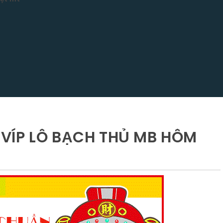
VÍP LÔ BẠCH THỦ MB HÔM