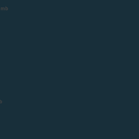
p mb
b