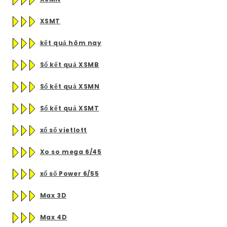
XSMT
kết quả hôm nay
Sổ kết quả XSMB
Sổ kết quả XSMN
Sổ kết quả XSMT
xổ số vietlott
Xo so mega 6/45
xổ số Power 6/55
Max 3D
Max 4D