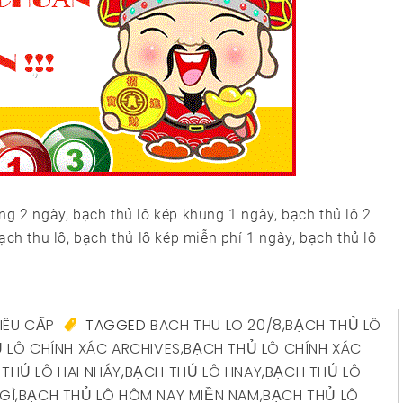
ng 2 ngày, bạch thủ lô kép khung 1 ngày, bạch thủ lô 2
ạch thu lô, bạch thủ lô kép miễn phí 1 ngày, bạch thủ lô
IÊU CẤP
TAGGED
BACH THU LO 20/8
,
BẠCH THỦ LÔ
 LÔ CHÍNH XÁC ARCHIVES
,
BẠCH THỦ LÔ CHÍNH XÁC
THỦ LÔ HAI NHÁY
,
BẠCH THỦ LÔ HNAY
,
BẠCH THỦ LÔ
GÌ
,
BẠCH THỦ LÔ HÔM NAY MIỀN NAM
,
BẠCH THỦ LÔ