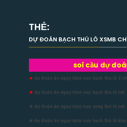
THẺ:
DỰ ĐOÁN BẠCH THỦ LÔ XSMB CHÍ
soi cầu dự đo
★
dự đoán ăn ngay hôm nay bạch thủ lô 2 n
★
dự đoán ăn ngay hôm nay bạch thủ lô mb
★ dự đoán ăn ngay hôm nay song thủ lô mb
★ dự đoán ăn ngay hôm nay bạch thủ lô ké