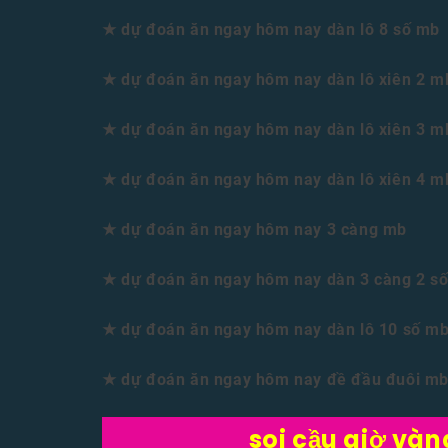
★ dự đoán ăn ngay hôm nay dàn lô 8 số mb
★ dự đoán ăn ngay hôm nay dàn lô xiên 2 m
★ dự đoán ăn ngay hôm nay dàn lô xiên 3 m
★ dự đoán ăn ngay hôm nay dàn lô xiên 4 m
★ dự đoán ăn ngay hôm nay 3 càng mb
★ dự đoán ăn ngay hôm nay dàn 3 càng 2 s
★ dự đoán ăn ngay hôm nay dàn lô 10 số m
★ dự đoán ăn ngay hôm nay đề đầu đuôi m
soi cầu giờ và