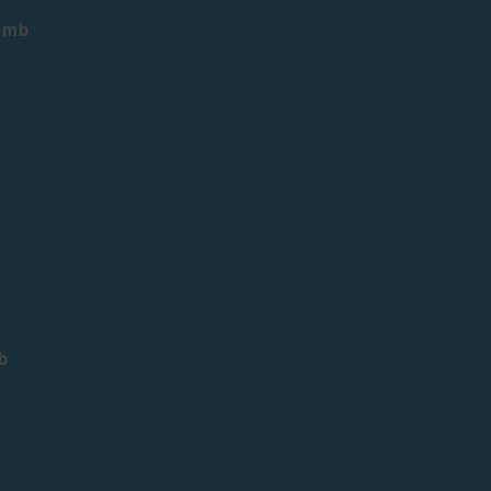
p mb
b