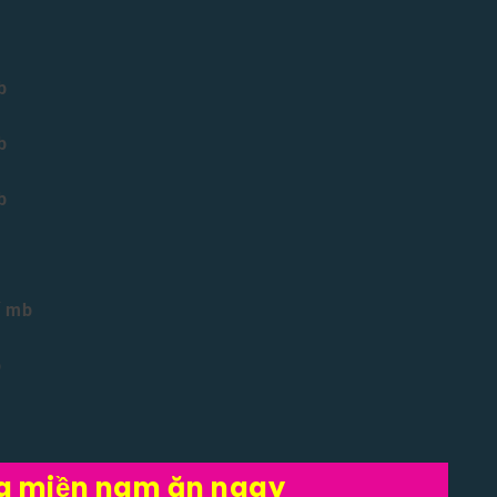
b
b
b
ố mb
b
b
ng miền nam ăn ngay