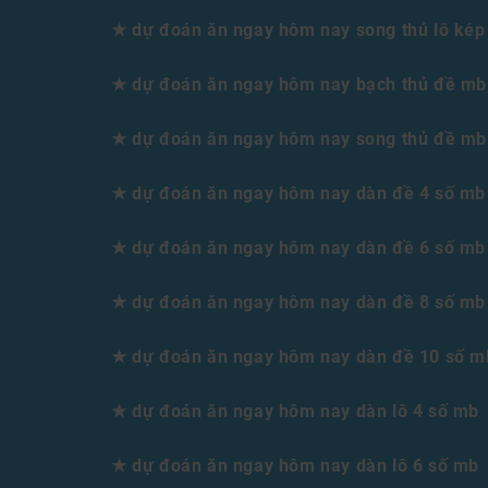
★ dự đoán ăn ngay hôm nay song thủ lô ké
★ dự đoán ăn ngay hôm nay bạch thủ đề mb
★ dự đoán ăn ngay hôm nay song thủ đề mb
★ dự đoán ăn ngay hôm nay dàn đề 4 số mb
★ dự đoán ăn ngay hôm nay dàn đề 6 số mb
★ dự đoán ăn ngay hôm nay dàn đề 8 số mb
★ dự đoán ăn ngay hôm nay dàn đề 10 số m
★ dự đoán ăn ngay hôm nay dàn lô 4 số mb
★ dự đoán ăn ngay hôm nay dàn lô 6 số mb