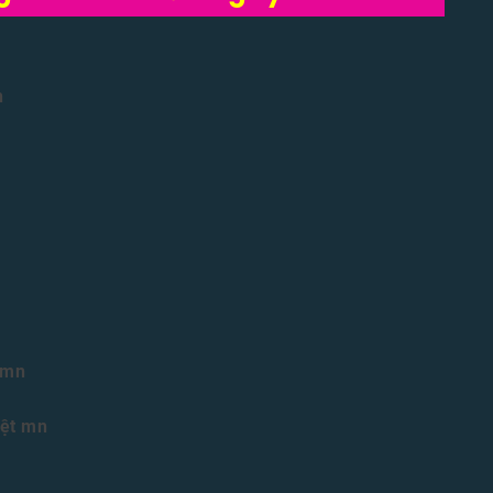
n
 mn
iệt mn