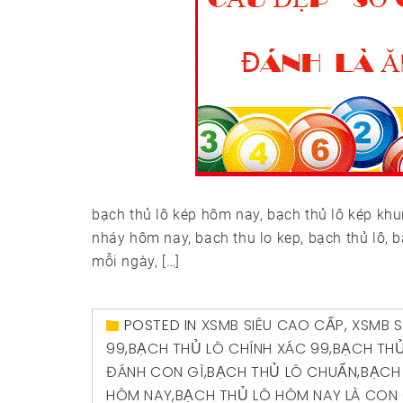
bạch thủ lô kép hôm nay, bạch thủ lô kép khu
nháy hôm nay, bach thu lo kep, bạch thủ lô, b
mỗi ngày, […]
POSTED IN
XSMB SIÊU CAO CẤP
,
XSMB S
99
,
BẠCH THỦ LÔ CHÍNH XÁC 99
,
BẠCH THỦ
ĐÁNH CON GÌ
,
BẠCH THỦ LÔ CHUẨN
,
BẠCH 
HÔM NAY
,
BẠCH THỦ LÔ HÔM NAY LÀ CON 