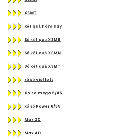
XSMT
kết quả hôm nay
Sổ kết quả XSMB
Sổ kết quả XSMN
Sổ kết quả XSMT
xổ số vietlott
Xo so mega 6/45
xổ số Power 6/55
Max 3D
Max 4D