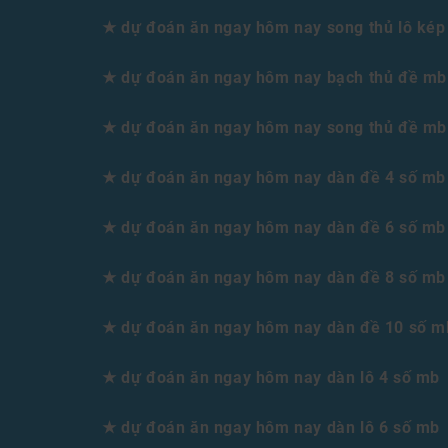
★ dự đoán ăn ngay hôm nay song thủ lô ké
★ dự đoán ăn ngay hôm nay bạch thủ đề mb
★ dự đoán ăn ngay hôm nay song thủ đề mb
★ dự đoán ăn ngay hôm nay dàn đề 4 số mb
★ dự đoán ăn ngay hôm nay dàn đề 6 số mb
★ dự đoán ăn ngay hôm nay dàn đề 8 số mb
★ dự đoán ăn ngay hôm nay dàn đề 10 số m
★ dự đoán ăn ngay hôm nay dàn lô 4 số mb
★ dự đoán ăn ngay hôm nay dàn lô 6 số mb