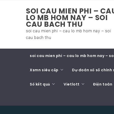
Skip
SOI CAU MIEN PHI – CA
to
LO MB HOM NAY – SOI
content
CAU BACH THU
soi cau mien phi – cau lo mb hom nay – soi
cau bach thu
soi cau mien phi – cau lo mb hom nay – so
Xsmn siêu cấp
Dự đoán xổ số chính
Sổ kết quả
Vietlott
Điện toán