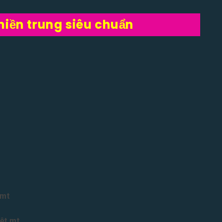
miền trung siêu chuẩn
 mt
ệt mt