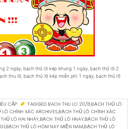
ng 2 ngày, bạch thủ lô kép khung 1 ngày, bạch thủ lô 2
ạch thu lô, bạch thủ lô kép miễn phí 1 ngày, bạch thủ lô
IÊU CẤP
TAGGED
BACH THU LO 20/8
,
BẠCH THỦ LÔ
 LÔ CHÍNH XÁC ARCHIVES
,
BẠCH THỦ LÔ CHÍNH XÁC
THỦ LÔ HAI NHÁY
,
BẠCH THỦ LÔ HNAY
,
BẠCH THỦ LÔ
GÌ
,
BẠCH THỦ LÔ HÔM NAY MIỀN NAM
,
BẠCH THỦ LÔ