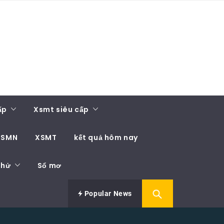
ấp
Xsmt siêu cấp
XSMN
XSMT
kết quả hôm nay
thử
Sổ mơ
Popular News