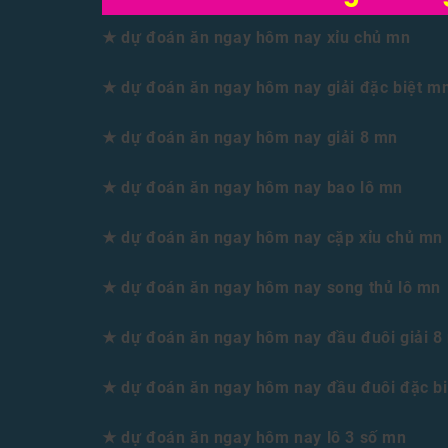
★ dự đoán ăn ngay hôm nay xỉu chủ mn
★ dự đoán ăn ngay hôm nay giải đặc biệt m
★ dự đoán ăn ngay hôm nay giải 8 mn
★ dự đoán ăn ngay hôm nay bao lô mn
★ dự đoán ăn ngay hôm nay cặp xỉu chủ mn
★ dự đoán ăn ngay hôm nay song thủ lô mn
★ dự đoán ăn ngay hôm nay đầu đuôi giải 8
★ dự đoán ăn ngay hôm nay đầu đuôi đặc b
★ dự đoán ăn ngay hôm nay lô 3 số mn