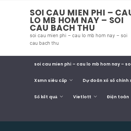
Skip
SOI CAU MIEN PHI – CA
to
LO MB HOM NAY – SOI
content
CAU BACH THU
soi cau mien phi – cau lo mb hom nay – soi
cau bach thu
soi cau mien phi – cau lo mb hom nay – so
Xsmn siêu cấp
Dự đoán xổ số chính
Sổ kết quả
Vietlott
Điện toán