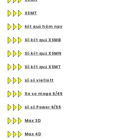
XSMT
kết quả hôm nay
Sổ kết quả XSMB
Sổ kết quả XSMN
Sổ kết quả XSMT
xổ số vietlott
Xo so mega 6/45
xổ số Power 6/55
Max 3D
Max 4D