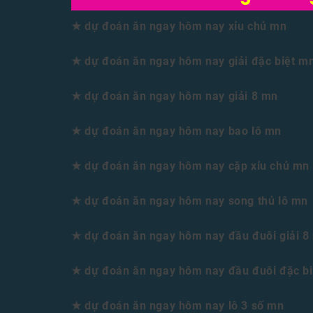
★ dự đoán ăn ngay hôm nay xỉu chủ mn
★ dự đoán ăn ngay hôm nay giải đặc biệt m
★ dự đoán ăn ngay hôm nay giải 8 mn
★ dự đoán ăn ngay hôm nay bao lô mn
★ dự đoán ăn ngay hôm nay cặp xỉu chủ mn
★ dự đoán ăn ngay hôm nay song thủ lô mn
★ dự đoán ăn ngay hôm nay đầu đuôi giải 8
★ dự đoán ăn ngay hôm nay đầu đuôi đặc b
★ dự đoán ăn ngay hôm nay lô 3 số mn