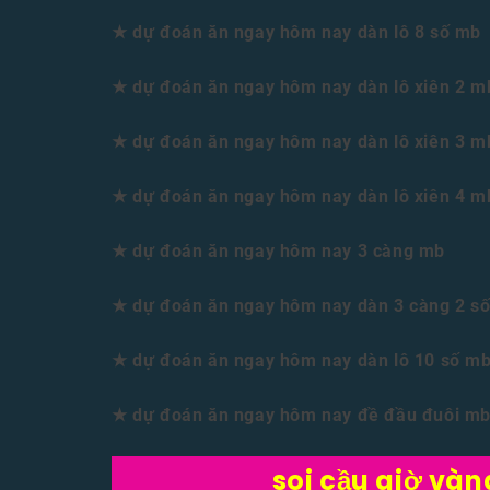
★ dự đoán ăn ngay hôm nay dàn lô 8 số mb
★ dự đoán ăn ngay hôm nay dàn lô xiên 2 m
★ dự đoán ăn ngay hôm nay dàn lô xiên 3 m
★ dự đoán ăn ngay hôm nay dàn lô xiên 4 m
★ dự đoán ăn ngay hôm nay 3 càng mb
★ dự đoán ăn ngay hôm nay dàn 3 càng 2 s
★ dự đoán ăn ngay hôm nay dàn lô 10 số m
★ dự đoán ăn ngay hôm nay đề đầu đuôi m
soi cầu giờ và