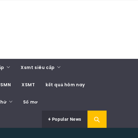
ấp
Xsmt siêu cấp
XSMN
XSMT
kết quả hôm nay
thử
Sổ mơ
Popular News