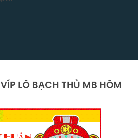
VÍP LÔ BẠCH THỦ MB HÔM