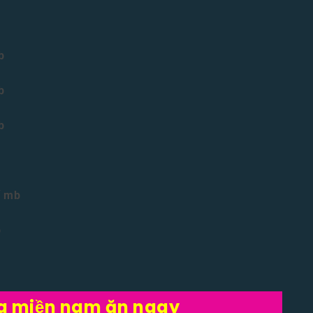
b
b
b
ố mb
b
b
ng miền nam ăn ngay