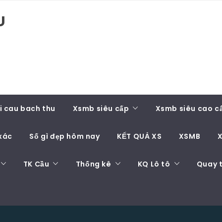
U
i cau bach thu
Xsmb siêu cấp
Xsmb siêu cao c
 xác
Số gì đẹp hôm nay
KẾT QUẢ XS
XSMB
TK Cầu
Thống kê
KQ Lô tô
Quay 