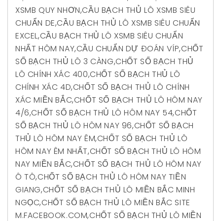
XSMB QUY NHƠN
,
CẦU BẠCH THỦ LÔ XSMB SIÊU
CHUẨN DE
,
CẦU BẠCH THỦ LÔ XSMB SIÊU CHUẨN
EXCEL
,
CẦU BẠCH THỦ LÔ XSMB SIÊU CHUẨN
NHẤT HÔM NAY
,
CẦU CHUẨN DỰ ĐOÁN VÍP
,
CHỐT
SỐ BẠCH THỦ LÔ 3 CÀNG
,
CHỐT SỐ BẠCH THỦ
LÔ CHÍNH XÁC 400
,
CHỐT SỐ BẠCH THỦ LÔ
CHÍNH XÁC 4D
,
CHỐT SỐ BẠCH THỦ LÔ CHÍNH
XÁC MIỀN BẮC
,
CHỐT SỐ BẠCH THỦ LÔ HÔM NAY
4/6
,
CHỐT SỐ BẠCH THỦ LÔ HÔM NAY 54
,
CHỐT
SỐ BẠCH THỦ LÔ HÔM NAY 96
,
CHỐT SỐ BẠCH
THỦ LÔ HÔM NAY ÊM
,
CHỐT SỐ BẠCH THỦ LÔ
HÔM NAY ÊM NHẤT
,
CHỐT SỐ BẠCH THỦ LÔ HÔM
NAY MIỀN BẮC
,
CHỐT SỐ BẠCH THỦ LÔ HÔM NAY
Ô TÔ
,
CHỐT SỐ BẠCH THỦ LÔ HÔM NAY TIỀN
GIANG
,
CHỐT SỐ BẠCH THỦ LÔ MIỀN BẮC MINH
NGỌC
,
CHỐT SỐ BẠCH THỦ LÔ MIỀN BẮC SITE
M.FACEBOOK.COM
,
CHỐT SỐ BẠCH THỦ LÔ MIỀN