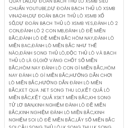
QUAY LẠI
,
DỰ ĐOÁN BẠCH THỦ LÔ XSMB SIÊU
CHUẨN YOUTUBE
,
DỰ ĐOÁN BẠCH THỦ LÔ XSMB
VINA24H
,
DỰ ĐOÁN BẠCH THỦ LÔ XSMB XỔ
SỐ
,
DỰ ĐOÁN BẠCH THỦ LÔ XSMB YES
,
ĐÁNH LÔ 2
CON
,
ĐÁNH LÔ 2 CON MB
,
ĐÁNH LÔ ĐỀ MIỀN
BẮC
,
ĐÁNH LÔ ĐỀ MIỀN BẮC HÔM NAY
,
ĐÁNH LÔ
MIỀN BAC
,
ĐÁNH LÔ MIỀN BẮC NHƯ THẾ
NÀO
,
ĐÁNH SONG THỦ LÔ
,
ĐỘC THỦ LÔ VÀ BẠCH
THỦ LÔ LÀ GÌ
,
GIỜ VÀNG CHỐT SỐ MIỀN
BẮC
,
HÔM NAY ĐÁNH LÔ CON GÌ MIỀN BẮC
,
HÔM
NAY ĐÁNH LÔ GÌ MIỀN BẮC
,
HƯỚNG DẪN CHƠI
LÔ MIỀN BẮC
,
HƯỚNG DẪN ĐÁNH LÔ MIỀN
BẮC
,
KET QUA .NET SONG THU LO
,
KẾT QUẢ LÔ
MIỀN BẮC
,
KẾT QUẢ XSKT MIỀN BẮC
,
KHI SONG
TỬ LƠ BẠN
,
KINH NGHIỆM ĐÁNH LÔ ĐỀ MIỀN
BẮC
,
KINH NGHIỆM ĐÁNH LÔ MIỀN BẮC
,
KINH
NGHIỆM SOI LÔ ĐỀ MIỀN BẮC
,
LẤY SỐ MIỀN BẮC
SOI CẦU SONG THỦ LÔ
,
LK SONG THU
,
LK SONG