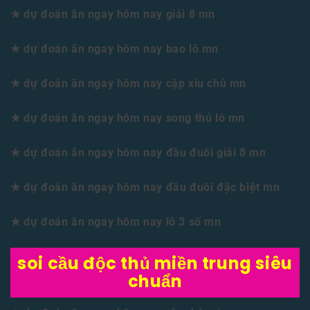
★ dự đoán ăn ngay hôm nay giải 8 mn
★ dự đoán ăn ngay hôm nay bao lô mn
★ dự đoán ăn ngay hôm nay cặp xỉu chủ mn
★ dự đoán ăn ngay hôm nay song thủ lô mn
★ dự đoán ăn ngay hôm nay đầu đuôi giải 8 mn
★ dự đoán ăn ngay hôm nay đầu đuôi đặc biệt mn
★ dự đoán ăn ngay hôm nay lô 3 số mn
soi cầu độc thủ miền trung siêu
chuẩn