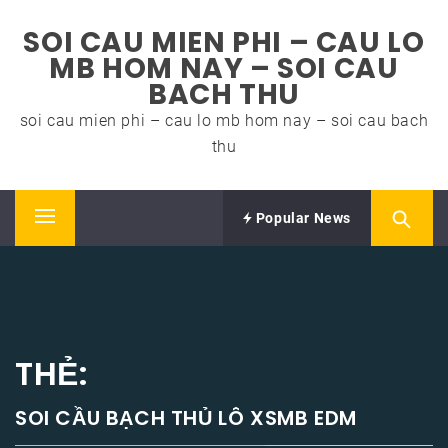
Skip
SOI CAU MIEN PHI – CAU LO
to
MB HOM NAY – SOI CAU
content
BACH THU
soi cau mien phi – cau lo mb hom nay – soi cau bach
thu
Popular News
Primary
Menu
THẺ:
SOI CẦU BẠCH THỦ LÔ XSMB EDM