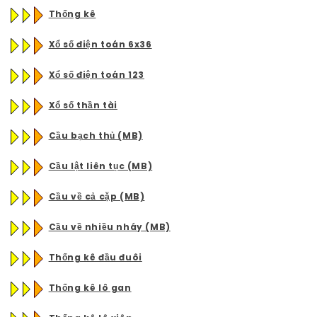
Thống kê
Xổ số điện toán 6x36
Xổ số điện toán 123
Xổ số thần tài
Cầu bạch thủ (MB)
Cầu lật liên tục (MB)
Cầu về cả cặp (MB)
Cầu về nhiều nháy (MB)
Thống kê đầu đuôi
Thống kê lô gan