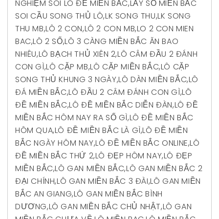
NGHIỆM SOI LÔ ĐỀ MIỀN BẮC
,
LẤY SỐ MIỀN BẮC
SOI CẦU SONG THỦ LÔ
,
LK SONG THU
,
LK SONG
THU MB
,
LÔ 2 CON
,
LÔ 2 CON MB
,
LO 2 CON MIEN
BAC
,
LÔ 2 SỐ
,
LÔ 3 CÀNG MIỀN BẮC ĂN BAO
NHIÊU
,
LÔ BẠCH THỦ XIÊN 2
,
LÔ CÂM ĐẦU 2 ĐÁNH
CON GÌ
,
LÔ CẶP MB
,
LÔ CẶP MIỀN BẮC
,
LÔ CẶP
SONG THỦ KHUNG 3 NGÀY
,
LÔ DÀN MIỀN BẮC
,
LÔ
ĐÁ MIỀN BẮC
,
LÔ ĐẦU 2 CÂM ĐÁNH CON GÌ
,
LÔ
ĐỀ MIỀN BẮC
,
LÔ ĐỀ MIỀN BẮC DIỄN ĐÀN
,
LÔ ĐỀ
MIỀN BẮC HÔM NAY RA SỐ GÌ
,
LÔ ĐỀ MIỀN BẮC
HÔM QUA
,
LÔ ĐỀ MIỀN BẮC LÀ GÌ
,
LÔ ĐỀ MIỀN
BẮC NGÀY HÔM NAY
,
LÔ ĐỀ MIỀN BẮC ONLINE
,
LÔ
ĐỀ MIỀN BẮC THỨ 2
,
LÔ ĐẸP HÔM NAY
,
LÔ ĐẸP
MIỀN BẮC
,
LÔ GAN MIỀN BẮC
,
LÔ GAN MIỀN BẮC 2
ĐẠI CHÍNH
,
LÔ GAN MIỀN BẮC 3 ĐÀI
,
LÔ GAN MIỀN
BẮC AN GIANG
,
LÔ GAN MIỀN BẮC BÌNH
DƯƠNG
,
LÔ GAN MIỀN BẮC CHỦ NHẬT
,
LÔ GAN