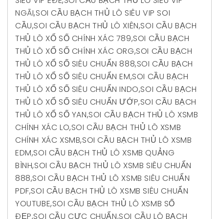
SIÊU VIP ÊĐÊ
,
SOI CẦU BẠCH THỦ LÔ SIÊU VIP
NGÃI
,
SOI CẦU BẠCH THỦ LÔ SIÊU VIP SOI
CẦU
,
SOI CẦU BẠCH THỦ LÔ XIÊN
,
SOI CẦU BẠCH
THỦ LÔ XỔ SỐ CHÍNH XÁC 789
,
SOI CẦU BẠCH
THỦ LÔ XỔ SỐ CHÍNH XÁC ORG
,
SOI CẦU BẠCH
THỦ LÔ XỔ SỐ SIÊU CHUẨN 888
,
SOI CẦU BẠCH
THỦ LÔ XỔ SỐ SIÊU CHUẨN EM
,
SOI CẦU BẠCH
THỦ LÔ XỔ SỐ SIÊU CHUẨN INDO
,
SOI CẦU BẠCH
THỦ LÔ XỔ SỐ SIÊU CHUẨN ƯỚP
,
SOI CẦU BẠCH
THỦ LÔ XỔ SỐ YAN
,
SOI CẦU BẠCH THỦ LÔ XSMB
CHÍNH XÁC LO
,
SOI CẦU BẠCH THỦ LÔ XSMB
CHÍNH XÁC XSMB
,
SOI CẦU BẠCH THỦ LÔ XSMB
EDM
,
SOI CẦU BẠCH THỦ LÔ XSMB QUẢNG
BÌNH
,
SOI CẦU BẠCH THỦ LÔ XSMB SIÊU CHUẨN
888
,
SOI CẦU BẠCH THỦ LÔ XSMB SIÊU CHUẨN
PDF
,
SOI CẦU BẠCH THỦ LÔ XSMB SIÊU CHUẨN
YOUTUBE
,
SOI CẦU BẠCH THỦ LÔ XSMB SỐ
ĐẸP
,
SOI CẦU CỰC CHUẨN
,
SOI CẦU LÔ BẠCH