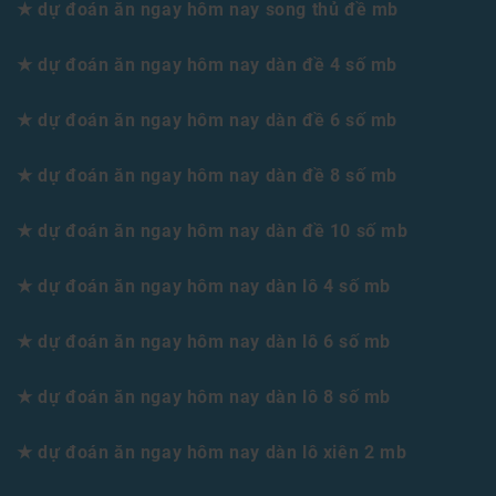
★ dự đoán ăn ngay hôm nay song thủ đề mb
★ dự đoán ăn ngay hôm nay dàn đề 4 số mb
★ dự đoán ăn ngay hôm nay dàn đề 6 số mb
★ dự đoán ăn ngay hôm nay dàn đề 8 số mb
★ dự đoán ăn ngay hôm nay dàn đề 10 số mb
★ dự đoán ăn ngay hôm nay dàn lô 4 số mb
★ dự đoán ăn ngay hôm nay dàn lô 6 số mb
★ dự đoán ăn ngay hôm nay dàn lô 8 số mb
★ dự đoán ăn ngay hôm nay dàn lô xiên 2 mb