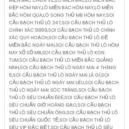
MIỀN BẮC CHƯA VỀ
,
LÔ MIỀN BAC
,
LÔ MIỀN BẮC
ĐẸP HÔM NAY
,
LÔ MIỀN BAC HÔM NAY
,
LÔ MIỀN
BẮC HÔM QUA
,
LÔ SONG THỦ MB HÔM NAY
,
SOI
CẦU BẠCH THỦ LÔ 247
,
SOI CẦU BẠCH THỦ LÔ
CHÍNH XÁC 9999
,
SOI CẦU BẠCH THỦ LÔ CHÍNH
XÁC QUY HOẠCH
,
SOI CẦU BẠCH THỦ LÔ ĐỀ
MIỀN BẮC NGÀY MAI
,
SOI CẦU BẠCH THỦ LÔ HÔM
NAY XỔ SỐ MB
,
SOI CẦU BẠCH THỦ LÔ KON
TUM
,
SOI CẦU BẠCH THỦ LÔ MIỀN BẮC QUẢNG
NINH
,
SOI CẦU BẠCH THỦ LÔ NGÀY MAI 4 THÁNG
6
,
SOI CẦU BẠCH THỦ LÔ NGÀY MAI LÀ GÌ
,
SOI
CẦU BẠCH THỦ LÔ NGÀY MAI LIÊU
,
SOI CẦU BẠCH
THỦ LÔ NGÀY MAI SÓC TRĂNG
,
SOI CẦU BẠCH
THỦ LÔ SIÊU CHUẨN ÊĐÊ
,
SOI CẦU BẠCH THỦ LÔ
SIÊU CHUẨN GIỜ HOÀNG ĐẠO
,
SOI CẦU BẠCH
THỦ LÔ SIÊU CHUẨN ÔNG
,
SOI CẦU BẠCH THỦ LÔ
SIÊU CHUẨN QUỐC TẾ
,
SOI CẦU BẠCH THỦ LÔ
SIÊU VIP ĐẶC BIỆT
,
SOI CẦU BẠCH THỦ LÔ SIÊU