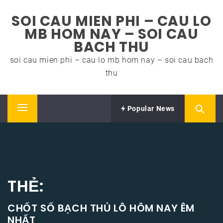
Skip
SOI CAU MIEN PHI – CAU LO
to
MB HOM NAY – SOI CAU
content
BACH THU
soi cau mien phi – cau lo mb hom nay – soi cau bach
thu
Popular News
Primary
Menu
THẺ:
CHỐT SỐ BẠCH THỦ LÔ HÔM NAY ÊM
NHẤT