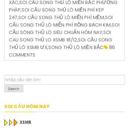
XÁC
,
SOI CẦU SONG THỦ LÔ MIỀN BẮC PHƯƠNG
PHÁP
,
SOI CẦU SONG THỦ LÔ MIỄN PHÍ KEP
247
,
SOI CẦU SONG THỦ LÔ MIỄN PHÍ MỀM
,
SOI
CẦU SONG THỦ LÔ MIỄN PHÍ RỒNG BẠCH KIM
,
SOI
CẦU SÔNG THỦ LÔ SIÊU CHUẨN HÔM NAY
,
SOI
CAU SONG THỦ LO XSMB 18/12
,
SOI CẦU SONG
THỦ LÔ XSMB ƯX
,
SONG THỦ LÔ MIỀN BẮC
86
COMMENTS
Search
SOI CẦU HÔM NAY
XSMB