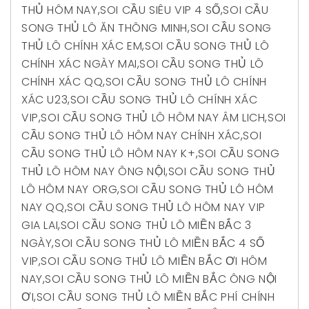
THỦ HÔM NAY
,
SOI CẦU SIÊU VIP 4 SỐ
,
SOI CẦU
SONG THỦ LÔ ĂN THÔNG MINH
,
SOI CẦU SONG
THỦ LÔ CHÍNH XÁC EM
,
SOI CẦU SONG THỦ LÔ
CHÍNH XÁC NGÀY MAI
,
SOI CẦU SONG THỦ LÔ
CHÍNH XÁC QQ
,
SOI CẦU SONG THỦ LÔ CHÍNH
XÁC U23
,
SOI CẦU SONG THỦ LÔ CHÍNH XÁC
VIP
,
SOI CẦU SONG THỦ LÔ HÔM NAY ÂM LICH
,
SOI
CẦU SONG THỦ LÔ HÔM NAY CHÍNH XÁC
,
SOI
CẦU SONG THỦ LÔ HÔM NAY K+
,
SOI CẦU SONG
THỦ LÔ HÔM NAY ÔNG NỘI
,
SOI CẦU SONG THỦ
LÔ HÔM NAY ORG
,
SOI CẦU SONG THỦ LÔ HÔM
NAY QQ
,
SOI CẦU SONG THỦ LÔ HÔM NAY VIP
GIA LAI
,
SOI CẦU SONG THỦ LÔ MIỀN BẮC 3
NGÀY
,
SOI CẦU SONG THỦ LÔ MIỀN BẮC 4 SỐ
VIP
,
SOI CẦU SONG THỦ LÔ MIỀN BẮC ƠI HÔM
NAY
,
SOI CẦU SONG THỦ LÔ MIỀN BẮC ÔNG NỘI
ƠI
,
SOI CẦU SONG THỦ LÔ MIỀN BẮC PHÍ CHÍNH