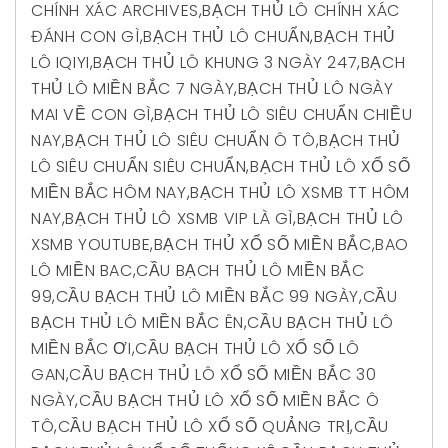
CHÍNH XÁC ARCHIVES
,
BẠCH THỦ LÔ CHÍNH XÁC
ĐÁNH CON GÌ
,
BẠCH THỦ LÔ CHUẨN
,
BẠCH THỦ
LÔ IQIYI
,
BẠCH THỦ LÔ KHUNG 3 NGÀY 247
,
BẠCH
THỦ LÔ MIỀN BẮC 7 NGÀY
,
BẠCH THỦ LÔ NGÀY
MAI VỀ CON GÌ
,
BẠCH THỦ LÔ SIÊU CHUẨN CHIỀU
NAY
,
BẠCH THỦ LÔ SIÊU CHUẨN Ô TÔ
,
BẠCH THỦ
LÔ SIÊU CHUẨN SIÊU CHUẨN
,
BẠCH THỦ LÔ XỔ SỐ
MIỀN BẮC HÔM NAY
,
BẠCH THỦ LÔ XSMB TT HÔM
NAY
,
BẠCH THỦ LÔ XSMB VIP LÀ GÌ
,
BẠCH THỦ LÔ
XSMB YOUTUBE
,
BẠCH THỦ XỔ SỐ MIỀN BẮC
,
BAO
LÔ MIỀN BAC
,
CẦU BẠCH THỦ LÔ MIỀN BẮC
99
,
CẦU BẠCH THỦ LÔ MIỀN BẮC 99 NGÀY
,
CẦU
BẠCH THỦ LÔ MIỀN BẮC ÊN
,
CẦU BẠCH THỦ LÔ
MIỀN BẮC ƠI
,
CẦU BẠCH THỦ LÔ XỔ SỐ LÔ
GAN
,
CẦU BẠCH THỦ LÔ XỔ SỐ MIỀN BẮC 30
NGÀY
,
CẦU BẠCH THỦ LÔ XỔ SỐ MIỀN BẮC Ô
TÔ
,
CẦU BẠCH THỦ LÔ XỔ SỐ QUẢNG TRỊ
,
CẦU