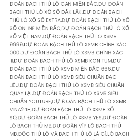
ĐOÁN BẠCH THỦ LÔ GAN MIỀN BẮC
,
DỰ ĐOÁN
BẠCH THỦ LÔ XỔ SỐ ĐẮK LẮK
,
DỰ ĐOÁN BẠCH
THỦ LÔ XỔ SỐ EXTRA
,
DỰ ĐOÁN BẠCH THỦ LÔ XỔ
SỐ ONLINE MIỀN BẮC
,
DỰ ĐOÁN BẠCH THỦ LÔ XỔ
SỐ VIỆT NAM
,
DỰ ĐOÁN BẠCH THỦ LÔ XSMB
9999
,
DỰ ĐOÁN BẠCH THỦ LÔ XSMB CHÍNH XÁC
000
,
DỰ ĐOÁN BẠCH THỦ LÔ XSMB CHÍNH XÁC
III
,
DỰ ĐOÁN BẠCH THỦ LÔ XSMB KON TUM
,
DỰ
ĐOÁN BẠCH THỦ LÔ XSMB MIỀN BẮC 666
,
DỰ
ĐOÁN BẠCH THỦ LÔ XSMB SIÊU CHUẨN BẠC
LIÊU
,
DỰ ĐOÁN BẠCH THỦ LÔ XSMB SIÊU CHUẨN
QUAY LẠI
,
DỰ ĐOÁN BẠCH THỦ LÔ XSMB SIÊU
CHUẨN YOUTUBE
,
DỰ ĐOÁN BẠCH THỦ LÔ XSMB
VINA24H
,
DỰ ĐOÁN BẠCH THỦ LÔ XSMB XỔ
SỐ
,
DỰ ĐOÁN BẠCH THỦ LÔ XSMB YES
,
DỰ ĐOÁN
LÔ BẠCH THỦ MB
,
DỰ ĐOÁN VÍP LÔ BẠCH THỦ
MB
,
ĐỘC THỦ LÔ VÀ BẠCH THỦ LÔ LÀ GÌ
,
LÔ BẠCH