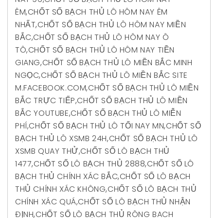
ÊM
,
CHỐT SỐ BẠCH THỦ LÔ HÔM NAY ÊM
NHẤT
,
CHỐT SỐ BẠCH THỦ LÔ HÔM NAY MIỀN
BẮC
,
CHỐT SỐ BẠCH THỦ LÔ HÔM NAY Ô
TÔ
,
CHỐT SỐ BẠCH THỦ LÔ HÔM NAY TIỀN
GIANG
,
CHỐT SỐ BẠCH THỦ LÔ MIỀN BẮC MINH
NGỌC
,
CHỐT SỐ BẠCH THỦ LÔ MIỀN BẮC SITE
M.FACEBOOK.COM
,
CHỐT SỐ BẠCH THỦ LÔ MIỀN
BẮC TRỰC TIẾP
,
CHỐT SỐ BẠCH THỦ LÔ MIỀN
BẮC YOUTUBE
,
CHỐT SỐ BẠCH THỦ LÔ MIỄN
PHÍ
,
CHỐT SỐ BẠCH THỦ LÔ TỐI NAY MN
,
CHỐT SỐ
BẠCH THỦ LÔ XSMB 24H
,
CHỐT SỐ BẠCH THỦ LÔ
XSMB QUAY THỬ
,
CHỐT SỐ LÔ BẠCH THỦ
1477
,
CHỐT SỐ LÔ BẠCH THỦ 2888
,
CHỐT SỐ LÔ
BẠCH THỦ CHÍNH XÁC BẮC
,
CHỐT SỐ LÔ BẠCH
THỦ CHÍNH XÁC KHÔNG
,
CHỐT SỐ LÔ BẠCH THỦ
CHÍNH XÁC QUÁ
,
CHỐT SỐ LÔ BẠCH THỦ NHẬN
ĐỊNH
,
CHỐT SỐ LÔ BẠCH THỦ RÔNG BACH