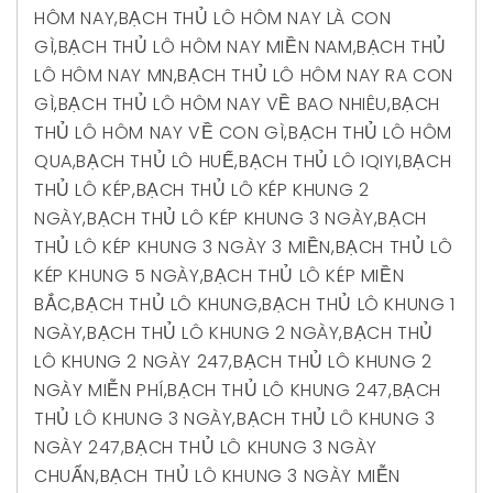
HÔM NAY
,
BẠCH THỦ LÔ HÔM NAY LÀ CON
GÌ
,
BẠCH THỦ LÔ HÔM NAY MIỀN NAM
,
BẠCH THỦ
LÔ HÔM NAY MN
,
BẠCH THỦ LÔ HÔM NAY RA CON
GÌ
,
BẠCH THỦ LÔ HÔM NAY VỀ BAO NHIÊU
,
BẠCH
THỦ LÔ HÔM NAY VỀ CON GÌ
,
BẠCH THỦ LÔ HÔM
QUA
,
BẠCH THỦ LÔ HUẾ
,
BẠCH THỦ LÔ IQIYI
,
BẠCH
THỦ LÔ KÉP
,
BẠCH THỦ LÔ KÉP KHUNG 2
NGÀY
,
BẠCH THỦ LÔ KÉP KHUNG 3 NGÀY
,
BẠCH
THỦ LÔ KÉP KHUNG 3 NGÀY 3 MIỀN
,
BẠCH THỦ LÔ
KÉP KHUNG 5 NGÀY
,
BẠCH THỦ LÔ KÉP MIỀN
BẮC
,
BẠCH THỦ LÔ KHUNG
,
BẠCH THỦ LÔ KHUNG 1
NGÀY
,
BẠCH THỦ LÔ KHUNG 2 NGÀY
,
BẠCH THỦ
LÔ KHUNG 2 NGÀY 247
,
BẠCH THỦ LÔ KHUNG 2
NGÀY MIỄN PHÍ
,
BẠCH THỦ LÔ KHUNG 247
,
BẠCH
THỦ LÔ KHUNG 3 NGÀY
,
BẠCH THỦ LÔ KHUNG 3
NGÀY 247
,
BẠCH THỦ LÔ KHUNG 3 NGÀY
CHUẨN
,
BẠCH THỦ LÔ KHUNG 3 NGÀY MIỄN