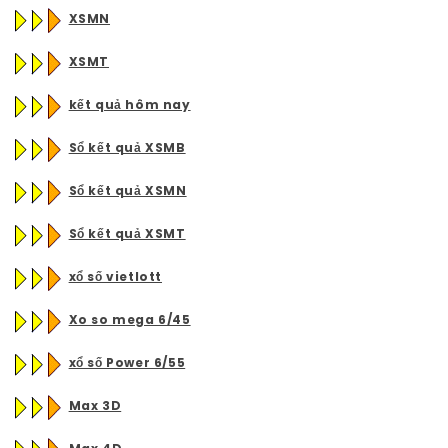
XSMN
XSMT
kết quả hôm nay
Sổ kết quả XSMB
Sổ kết quả XSMN
Sổ kết quả XSMT
xổ số vietlott
Xo so mega 6/45
xổ số Power 6/55
Max 3D