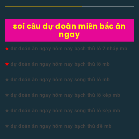
soi cầu dự đoán miền bắc ăn
ngay
★
dự đoán ăn ngay hôm nay bạch thủ lô 2 nháy mb
★
dự đoán ăn ngay hôm nay bạch thủ lô mb
★ dự đoán ăn ngay hôm nay song thủ lô mb
★ dự đoán ăn ngay hôm nay bạch thủ lô kép mb
★ dự đoán ăn ngay hôm nay song thủ lô kép mb
★ dự đoán ăn ngay hôm nay bạch thủ đề mb