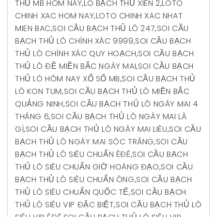
THỦ MB HÔM NAY
,
LÔ BẠCH THỦ XIÊN 2
,
LOTO
CHINH XAC HOM NAY
,
LOTO CHINH XAC NHAT
MIEN BAC
,
SOI CẦU BẠCH THỦ LÔ 247
,
SOI CẦU
BẠCH THỦ LÔ CHÍNH XÁC 9999
,
SOI CẦU BẠCH
THỦ LÔ CHÍNH XÁC QUY HOẠCH
,
SOI CẦU BẠCH
THỦ LÔ ĐỀ MIỀN BẮC NGÀY MAI
,
SOI CẦU BẠCH
THỦ LÔ HÔM NAY XỔ SỐ MB
,
SOI CẦU BẠCH THỦ
LÔ KON TUM
,
SOI CẦU BẠCH THỦ LÔ MIỀN BẮC
QUẢNG NINH
,
SOI CẦU BẠCH THỦ LÔ NGÀY MAI 4
THÁNG 6
,
SOI CẦU BẠCH THỦ LÔ NGÀY MAI LÀ
GÌ
,
SOI CẦU BẠCH THỦ LÔ NGÀY MAI LIÊU
,
SOI CẦU
BẠCH THỦ LÔ NGÀY MAI SÓC TRĂNG
,
SOI CẦU
BẠCH THỦ LÔ SIÊU CHUẨN ÊĐÊ
,
SOI CẦU BẠCH
THỦ LÔ SIÊU CHUẨN GIỜ HOÀNG ĐẠO
,
SOI CẦU
BẠCH THỦ LÔ SIÊU CHUẨN ÔNG
,
SOI CẦU BẠCH
THỦ LÔ SIÊU CHUẨN QUỐC TẾ
,
SOI CẦU BẠCH
THỦ LÔ SIÊU VIP ĐẶC BIỆT
,
SOI CẦU BẠCH THỦ LÔ