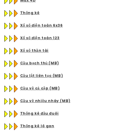
Max 4D
Thống kê
Xổ số điện toán 6x36
Xổ số điện toán 123
Xổ số thần tài
Cầu bạch thủ (MB)
Cầu lật liên tục (MB)
Cầu về cả cặp (MB)
Cầu về nhiều nháy (MB)
Thống kê đầu đuôi
Thống kê lô gan