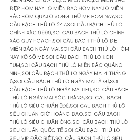
MIỀN BẮC CHƯA VỀ
,
LÔ MIỀN BAC
,
LÔ MIỀN BẮC
ĐẸP HÔM NAY
,
LÔ MIỀN BAC HÔM NAY
,
LÔ MIỀN
BẮC HÔM QUA
,
LÔ SONG THỦ MB HÔM NAY
,
SOI
CẦU BẠCH THỦ LÔ 247
,
SOI CẦU BẠCH THỦ LÔ
CHÍNH XÁC 9999
,
SOI CẦU BẠCH THỦ LÔ CHÍNH
XÁC QUY HOẠCH
,
SOI CẦU BẠCH THỦ LÔ ĐỀ
MIỀN BẮC NGÀY MAI
,
SOI CẦU BẠCH THỦ LÔ HÔM
NAY XỔ SỐ MB
,
SOI CẦU BẠCH THỦ LÔ KON
TUM
,
SOI CẦU BẠCH THỦ LÔ MIỀN BẮC QUẢNG
NINH
,
SOI CẦU BẠCH THỦ LÔ NGÀY MAI 4 THÁNG
6
,
SOI CẦU BẠCH THỦ LÔ NGÀY MAI LÀ GÌ
,
SOI
CẦU BẠCH THỦ LÔ NGÀY MAI LIÊU
,
SOI CẦU BẠCH
THỦ LÔ NGÀY MAI SÓC TRĂNG
,
SOI CẦU BẠCH
THỦ LÔ SIÊU CHUẨN ÊĐÊ
,
SOI CẦU BẠCH THỦ LÔ
SIÊU CHUẨN GIỜ HOÀNG ĐẠO
,
SOI CẦU BẠCH
THỦ LÔ SIÊU CHUẨN ÔNG
,
SOI CẦU BẠCH THỦ LÔ
SIÊU CHUẨN QUỐC TẾ
,
SOI CẦU BẠCH THỦ LÔ
SIÊU VIP ĐẶC BIỆT
,
SOI CẦU BẠCH THỦ LÔ SIÊU