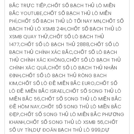
BẮC TRỰC TIẾP
,
CHỐT SỐ BẠCH THỦ LÔ MIỀN
BẮC YOUTUBE
,
CHỐT SỐ BẠCH THỦ LÔ MIỄN
PHÍ
,
CHỐT SỐ BẠCH THỦ LÔ TỐI NAY MN
,
CHỐT SỐ
BẠCH THỦ LÔ XSMB 24H
,
CHỐT SỐ BẠCH THỦ LÔ
XSMB QUAY THỬ
,
CHỐT SỐ LÔ BẠCH THỦ
1477
,
CHỐT SỐ LÔ BẠCH THỦ 2888
,
CHỐT SỐ LÔ
BẠCH THỦ CHÍNH XÁC BẮC
,
CHỐT SỐ LÔ BẠCH
THỦ CHÍNH XÁC KHÔNG
,
CHỐT SỐ LÔ BẠCH THỦ
CHÍNH XÁC QUÁ
,
CHỐT SỐ LÔ BẠCH THỦ NHẬN
ĐỊNH
,
CHỐT SỐ LÔ BẠCH THỦ RÔNG BACH
KIM
,
CHỐT SỐ LÔ ĐỀ MIỀN BẮC EURO
,
CHỐT SỐ
LÔ ĐỀ MIỀN BẮC ISRAEL
,
CHỐT SỐ SONG THỦ LÔ
MIỀN BẮC 56
,
CHỐT SỐ SONG THỦ LÔ MIỀN BẮC
ĐỀ HÔM NAY
,
CHỐT SỐ SONG THỦ LÔ MIỀN BẮC
ĐẸP
,
CHỐT SỐ SONG THỦ LÔ MIỀN BẮC PHƯƠNG
KHANH
,
CHỐT SỐ SONG THỦ LÔ XSMB 56
,
CHỐT
SỐ UY TÍN
,
DỰ ĐOÁN BẠCH THỦ LÔ 999
,
DỰ