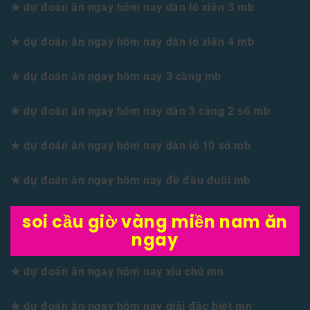
★ dự đoán ăn ngay hôm nay dàn lô xiên 3 mb
★ dự đoán ăn ngay hôm nay dàn lô xiên 4 mb
★ dự đoán ăn ngay hôm nay 3 càng mb
★ dự đoán ăn ngay hôm nay dàn 3 càng 2 số mb
★ dự đoán ăn ngay hôm nay dàn lô 10 số mb
★ dự đoán ăn ngay hôm nay đề đầu đuôi mb
soi cầu giờ vàng miền nam ăn
ngay
★ dự đoán ăn ngay hôm nay xỉu chủ mn
★ dự đoán ăn ngay hôm nay giải đặc biệt mn