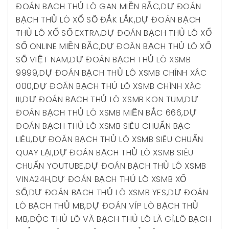
ĐOÁN BẠCH THỦ LÔ GAN MIỀN BẮC
,
DỰ ĐOÁN
BẠCH THỦ LÔ XỔ SỐ ĐẮK LẮK
,
DỰ ĐOÁN BẠCH
THỦ LÔ XỔ SỐ EXTRA
,
DỰ ĐOÁN BẠCH THỦ LÔ XỔ
SỐ ONLINE MIỀN BẮC
,
DỰ ĐOÁN BẠCH THỦ LÔ XỔ
SỐ VIỆT NAM
,
DỰ ĐOÁN BẠCH THỦ LÔ XSMB
9999
,
DỰ ĐOÁN BẠCH THỦ LÔ XSMB CHÍNH XÁC
000
,
DỰ ĐOÁN BẠCH THỦ LÔ XSMB CHÍNH XÁC
III
,
DỰ ĐOÁN BẠCH THỦ LÔ XSMB KON TUM
,
DỰ
ĐOÁN BẠCH THỦ LÔ XSMB MIỀN BẮC 666
,
DỰ
ĐOÁN BẠCH THỦ LÔ XSMB SIÊU CHUẨN BẠC
LIÊU
,
DỰ ĐOÁN BẠCH THỦ LÔ XSMB SIÊU CHUẨN
QUAY LẠI
,
DỰ ĐOÁN BẠCH THỦ LÔ XSMB SIÊU
CHUẨN YOUTUBE
,
DỰ ĐOÁN BẠCH THỦ LÔ XSMB
VINA24H
,
DỰ ĐOÁN BẠCH THỦ LÔ XSMB XỔ
SỐ
,
DỰ ĐOÁN BẠCH THỦ LÔ XSMB YES
,
DỰ ĐOÁN
LÔ BẠCH THỦ MB
,
DỰ ĐOÁN VÍP LÔ BẠCH THỦ
MB
,
ĐỘC THỦ LÔ VÀ BẠCH THỦ LÔ LÀ GÌ
,
LÔ BẠCH