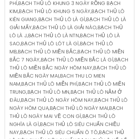
PHÍ
,
BẠCH THỦ LÔ KHUNG 3 NGÀY RỒNG BẠCH
KIM
,
BẠCH THỦ LÔ KHUNG 5 NGÀY
,
BẠCH THỦ LÔ
KIÊN GIANG
,
BẠCH THỦ LÔ LÀ GÌ
,
BẠCH THỦ LÔ LÀ
GIẢI MẤY
,
BẠCH THỦ LÔ LÀ GIẢI NÀO
,
BẠCH THỦ
LÔ LÀ J
,
BẠCH THỦ LÔ LÀ NTN
,
BẠCH THỦ LÔ LÀ
SAO
,
BẠCH THỦ LÔ LÓT LÀ GÌ
,
BẠCH THỦ LÔ
MB
,
BẠCH THỦ LÔ MIỀN BẮC
,
BẠCH THỦ LÔ MIỀN
BẮC 7 NGÀY
,
BẠCH THỦ LÔ MIỀN BẮC LÀ GÌ
,
BẠCH
THỦ LÔ MIỀN BẮC NGÀY HÔM NAY
,
BẠCH THỦ LÔ
MIỀN BẮC NGÀY MAI
,
BACH THU LO MIEN
NAM
,
BẠCH THỦ LÔ MIỄN PHÍ
,
BẠCH THỦ LÔ MIỀN
TRUNG
,
BẠCH THỦ LÔ MN
,
BẠCH THỦ LÔ NẰM Ở
ĐÂU
,
BẠCH THỦ LÔ NGÀY HÔM NAY
,
BẠCH THỦ LÔ
NGÀY HÔM QUA
,
BẠCH THỦ LÔ NGÀY MAI
,
BẠCH
THỦ LÔ NGÀY MAI VỀ CON GÌ
,
BẠCH THỦ LÔ
NGHĨA LÀ GÌ
,
BẠCH THỦ LÔ SIÊU CHUẨN CHIỀU
NAY
,
BẠCH THỦ LÔ SIÊU CHUẨN Ô TÔ
,
BẠCH THỦ