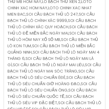
THỦ MB HÔM NAY
,
LÔ BẠCH THỦ XIÊN 2
,
LOTO
CHINH XAC HOM NAY
,
LOTO CHINH XAC NHAT
MIEN BAC
,
SOI CẦU BẠCH THỦ LÔ 247
,
SOI CẦU
BẠCH THỦ LÔ CHÍNH XÁC 9999
,
SOI CẦU BẠCH
THỦ LÔ CHÍNH XÁC QUY HOẠCH
,
SOI CẦU BẠCH
THỦ LÔ ĐỀ MIỀN BẮC NGÀY MAI
,
SOI CẦU BẠCH
THỦ LÔ HÔM NAY XỔ SỐ MB
,
SOI CẦU BẠCH THỦ
LÔ KON TUM
,
SOI CẦU BẠCH THỦ LÔ MIỀN BẮC
QUẢNG NINH
,
SOI CẦU BẠCH THỦ LÔ NGÀY MAI 4
THÁNG 6
,
SOI CẦU BẠCH THỦ LÔ NGÀY MAI LÀ
GÌ
,
SOI CẦU BẠCH THỦ LÔ NGÀY MAI LIÊU
,
SOI CẦU
BẠCH THỦ LÔ NGÀY MAI SÓC TRĂNG
,
SOI CẦU
BẠCH THỦ LÔ SIÊU CHUẨN ÊĐÊ
,
SOI CẦU BẠCH
THỦ LÔ SIÊU CHUẨN GIỜ HOÀNG ĐẠO
,
SOI CẦU
BẠCH THỦ LÔ SIÊU CHUẨN ÔNG
,
SOI CẦU BẠCH
THỦ LÔ SIÊU CHUẨN QUỐC TẾ
,
SOI CẦU BẠCH
THỦ LÔ SIÊU VIP ĐẶC BIỆT
,
SOI CẦU BẠCH THỦ LÔ