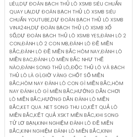
LIÊU
,
DỰ ĐOÁN BẠCH THỦ LÔ XSMB SIÊU CHUẨN
QUAY LẠI
,
DỰ ĐOÁN BẠCH THỦ LÔ XSMB SIÊU
CHUẨN YOUTUBE
,
DỰ ĐOÁN BẠCH THỦ LÔ XSMB
VINA24H
,
DỰ ĐOÁN BẠCH THỦ LÔ XSMB XỔ
SỐ
,
DỰ ĐOÁN BẠCH THỦ LÔ XSMB YES
,
ĐÁNH LÔ 2
CON
,
ĐÁNH LÔ 2 CON MB
,
ĐÁNH LÔ ĐỀ MIỀN
BẮC
,
ĐÁNH LÔ ĐỀ MIỀN BẮC HÔM NAY
,
ĐÁNH LÔ
MIỀN BAC
,
ĐÁNH LÔ MIỀN BẮC NHƯ THẾ
NÀO
,
ĐÁNH SONG THỦ LÔ
,
ĐỘC THỦ LÔ VÀ BẠCH
THỦ LÔ LÀ GÌ
,
GIỜ VÀNG CHỐT SỐ MIỀN
BẮC
,
HÔM NAY ĐÁNH LÔ CON GÌ MIỀN BẮC
,
HÔM
NAY ĐÁNH LÔ GÌ MIỀN BẮC
,
HƯỚNG DẪN CHƠI
LÔ MIỀN BẮC
,
HƯỚNG DẪN ĐÁNH LÔ MIỀN
BẮC
,
KET QUA .NET SONG THU LO
,
KẾT QUẢ LÔ
MIỀN BẮC
,
KẾT QUẢ XSKT MIỀN BẮC
,
KHI SONG
TỬ LƠ BẠN
,
KINH NGHIỆM ĐÁNH LÔ ĐỀ MIỀN
BẮC
,
KINH NGHIỆM ĐÁNH LÔ MIỀN BẮC
,
KINH