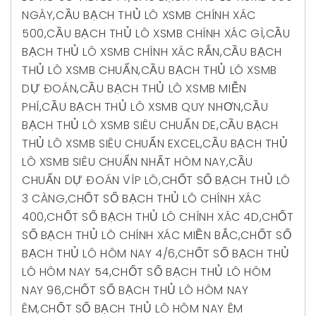
NGÀY
,
CẦU BẠCH THỦ LÔ XSMB CHÍNH XÁC
500
,
CẦU BẠCH THỦ LÔ XSMB CHÍNH XÁC GÌ
,
CẦU
BẠCH THỦ LÔ XSMB CHÍNH XÁC RẮN
,
CẦU BẠCH
THỦ LÔ XSMB CHUẨN
,
CẦU BẠCH THỦ LÔ XSMB
DỰ ĐOÁN
,
CẦU BẠCH THỦ LÔ XSMB MIỄN
PHÍ
,
CẦU BẠCH THỦ LÔ XSMB QUY NHƠN
,
CẦU
BẠCH THỦ LÔ XSMB SIÊU CHUẨN DE
,
CẦU BẠCH
THỦ LÔ XSMB SIÊU CHUẨN EXCEL
,
CẦU BẠCH THỦ
LÔ XSMB SIÊU CHUẨN NHẤT HÔM NAY
,
CẦU
CHUẨN DỰ ĐOÁN VÍP LÔ
,
CHỐT SỐ BẠCH THỦ LÔ
3 CÀNG
,
CHỐT SỐ BẠCH THỦ LÔ CHÍNH XÁC
400
,
CHỐT SỐ BẠCH THỦ LÔ CHÍNH XÁC 4D
,
CHỐT
SỐ BẠCH THỦ LÔ CHÍNH XÁC MIỀN BẮC
,
CHỐT SỐ
BẠCH THỦ LÔ HÔM NAY 4/6
,
CHỐT SỐ BẠCH THỦ
LÔ HÔM NAY 54
,
CHỐT SỐ BẠCH THỦ LÔ HÔM
NAY 96
,
CHỐT SỐ BẠCH THỦ LÔ HÔM NAY
ÊM
,
CHỐT SỐ BẠCH THỦ LÔ HÔM NAY ÊM