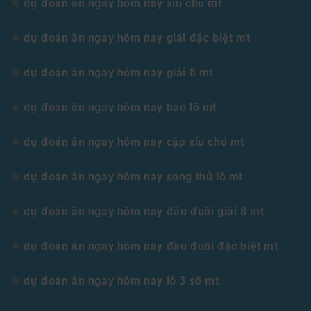
★
dự đoán ăn ngay hôm nay xỉu chủ mt
★
dự đoán ăn ngay hôm nay giải đặc biệt mt
★
dự đoán ăn ngay hôm nay giải 8 mt
★
dự đoán ăn ngay hôm nay bao lô mt
★
dự đoán ăn ngay hôm nay cặp xỉu chủ mt
★
dự đoán ăn ngay hôm nay song thủ lô mt
★
dự đoán ăn ngay hôm nay đầu đuôi giải 8 mt
★
dự đoán ăn ngay hôm nay đầu đuôi đặc biệt mt
★
dự đoán ăn ngay hôm nay lô 3 số mt