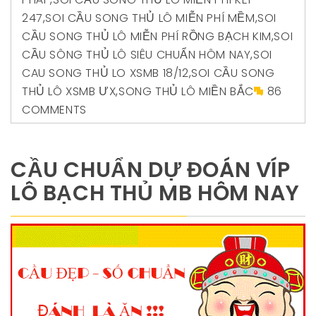
247
,
SOI CẦU SONG THỦ LÔ MIỄN PHÍ MỀM
,
SOI
CẦU SONG THỦ LÔ MIỄN PHÍ RỒNG BẠCH KIM
,
SOI
CẦU SÔNG THỦ LÔ SIÊU CHUẨN HÔM NAY
,
SOI
CAU SONG THỦ LO XSMB 18/12
,
SOI CẦU SONG
THỦ LÔ XSMB ƯX
,
SONG THỦ LÔ MIỀN BẮC
86
COMMENTS
CẦU CHUẨN DỰ ĐOÁN VÍP
LÔ BẠCH THỦ MB HÔM NAY