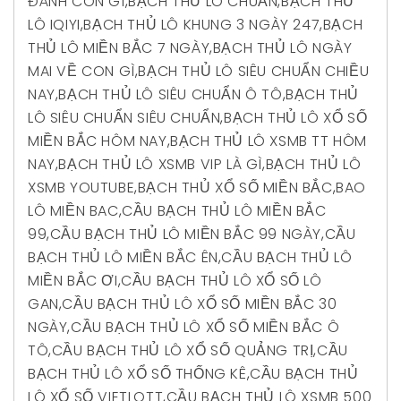
ĐÁNH CON GÌ
,
BẠCH THỦ LÔ CHUẨN
,
BẠCH THỦ
LÔ IQIYI
,
BẠCH THỦ LÔ KHUNG 3 NGÀY 247
,
BẠCH
THỦ LÔ MIỀN BẮC 7 NGÀY
,
BẠCH THỦ LÔ NGÀY
MAI VỀ CON GÌ
,
BẠCH THỦ LÔ SIÊU CHUẨN CHIỀU
NAY
,
BẠCH THỦ LÔ SIÊU CHUẨN Ô TÔ
,
BẠCH THỦ
LÔ SIÊU CHUẨN SIÊU CHUẨN
,
BẠCH THỦ LÔ XỔ SỐ
MIỀN BẮC HÔM NAY
,
BẠCH THỦ LÔ XSMB TT HÔM
NAY
,
BẠCH THỦ LÔ XSMB VIP LÀ GÌ
,
BẠCH THỦ LÔ
XSMB YOUTUBE
,
BẠCH THỦ XỔ SỐ MIỀN BẮC
,
BAO
LÔ MIỀN BAC
,
CẦU BẠCH THỦ LÔ MIỀN BẮC
99
,
CẦU BẠCH THỦ LÔ MIỀN BẮC 99 NGÀY
,
CẦU
BẠCH THỦ LÔ MIỀN BẮC ÊN
,
CẦU BẠCH THỦ LÔ
MIỀN BẮC ƠI
,
CẦU BẠCH THỦ LÔ XỔ SỐ LÔ
GAN
,
CẦU BẠCH THỦ LÔ XỔ SỐ MIỀN BẮC 30
NGÀY
,
CẦU BẠCH THỦ LÔ XỔ SỐ MIỀN BẮC Ô
TÔ
,
CẦU BẠCH THỦ LÔ XỔ SỐ QUẢNG TRỊ
,
CẦU
BẠCH THỦ LÔ XỔ SỐ THỐNG KÊ
,
CẦU BẠCH THỦ
LÔ XỔ SỐ VIETLOTT
,
CẦU BẠCH THỦ LÔ XSMB 500