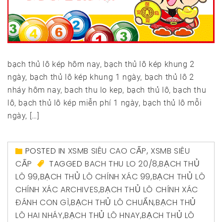
bạch thủ lô kép hôm nay, bạch thủ lô kép khung 2
ngày, bạch thủ lô kép khung 1 ngày, bạch thủ lô 2
nháy hôm nay, bach thu lo kep, bạch thủ lô, bạch thu
lô, bạch thủ lô kép miễn phí 1 ngày, bạch thủ lô mỗi
ngày, […]
POSTED IN
XSMB SIÊU CAO CẤP
,
XSMB SIÊU
CẤP
TAGGED
BACH THU LO 20/8
,
BẠCH THỦ
LÔ 99
,
BẠCH THỦ LÔ CHÍNH XÁC 99
,
BẠCH THỦ LÔ
CHÍNH XÁC ARCHIVES
,
BẠCH THỦ LÔ CHÍNH XÁC
ĐÁNH CON GÌ
,
BẠCH THỦ LÔ CHUẨN
,
BẠCH THỦ
LÔ HAI NHÁY
,
BẠCH THỦ LÔ HNAY
,
BẠCH THỦ LÔ