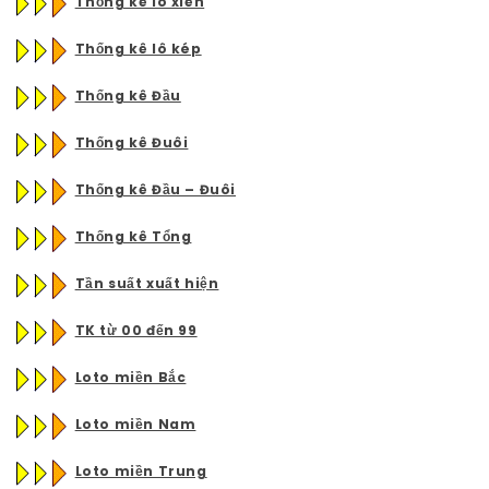
Thống kê lô xiên
Thống kê lô kép
Thống kê Đầu
Thống kê Đuôi
Thống kê Đầu – Đuôi
Thống kê Tổng
Tần suất xuất hiện
TK từ 00 đến 99
Loto miền Bắc
Loto miền Nam
Loto miền Trung