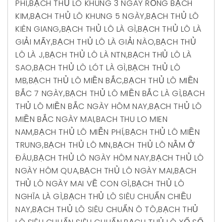
PHÍ
,
BẠCH THỦ LÔ KHUNG 3 NGÀY RỒNG BẠCH
KIM
,
BẠCH THỦ LÔ KHUNG 5 NGÀY
,
BẠCH THỦ LÔ
KIÊN GIANG
,
BẠCH THỦ LÔ LÀ GÌ
,
BẠCH THỦ LÔ LÀ
GIẢI MẤY
,
BẠCH THỦ LÔ LÀ GIẢI NÀO
,
BẠCH THỦ
LÔ LÀ J
,
BẠCH THỦ LÔ LÀ NTN
,
BẠCH THỦ LÔ LÀ
SAO
,
BẠCH THỦ LÔ LÓT LÀ GÌ
,
BẠCH THỦ LÔ
MB
,
BẠCH THỦ LÔ MIỀN BẮC
,
BẠCH THỦ LÔ MIỀN
BẮC 7 NGÀY
,
BẠCH THỦ LÔ MIỀN BẮC LÀ GÌ
,
BẠCH
THỦ LÔ MIỀN BẮC NGÀY HÔM NAY
,
BẠCH THỦ LÔ
MIỀN BẮC NGÀY MAI
,
BACH THU LO MIEN
NAM
,
BẠCH THỦ LÔ MIỄN PHÍ
,
BẠCH THỦ LÔ MIỀN
TRUNG
,
BẠCH THỦ LÔ MN
,
BẠCH THỦ LÔ NẰM Ở
ĐÂU
,
BẠCH THỦ LÔ NGÀY HÔM NAY
,
BẠCH THỦ LÔ
NGÀY HÔM QUA
,
BẠCH THỦ LÔ NGÀY MAI
,
BẠCH
THỦ LÔ NGÀY MAI VỀ CON GÌ
,
BẠCH THỦ LÔ
NGHĨA LÀ GÌ
,
BẠCH THỦ LÔ SIÊU CHUẨN CHIỀU
NAY
,
BẠCH THỦ LÔ SIÊU CHUẨN Ô TÔ
,
BẠCH THỦ