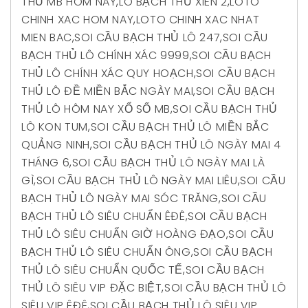
THỦ MB HÔM NAY
,
LÔ BẠCH THỦ XIÊN 2
,
LOTO
CHINH XAC HOM NAY
,
LOTO CHINH XAC NHAT
MIEN BAC
,
SOI CẦU BẠCH THỦ LÔ 247
,
SOI CẦU
BẠCH THỦ LÔ CHÍNH XÁC 9999
,
SOI CẦU BẠCH
THỦ LÔ CHÍNH XÁC QUY HOẠCH
,
SOI CẦU BẠCH
THỦ LÔ ĐỀ MIỀN BẮC NGÀY MAI
,
SOI CẦU BẠCH
THỦ LÔ HÔM NAY XỔ SỐ MB
,
SOI CẦU BẠCH THỦ
LÔ KON TUM
,
SOI CẦU BẠCH THỦ LÔ MIỀN BẮC
QUẢNG NINH
,
SOI CẦU BẠCH THỦ LÔ NGÀY MAI 4
THÁNG 6
,
SOI CẦU BẠCH THỦ LÔ NGÀY MAI LÀ
GÌ
,
SOI CẦU BẠCH THỦ LÔ NGÀY MAI LIÊU
,
SOI CẦU
BẠCH THỦ LÔ NGÀY MAI SÓC TRĂNG
,
SOI CẦU
BẠCH THỦ LÔ SIÊU CHUẨN ÊĐÊ
,
SOI CẦU BẠCH
THỦ LÔ SIÊU CHUẨN GIỜ HOÀNG ĐẠO
,
SOI CẦU
BẠCH THỦ LÔ SIÊU CHUẨN ÔNG
,
SOI CẦU BẠCH
THỦ LÔ SIÊU CHUẨN QUỐC TẾ
,
SOI CẦU BẠCH
THỦ LÔ SIÊU VIP ĐẶC BIỆT
,
SOI CẦU BẠCH THỦ LÔ
SIÊU VIP ÊĐÊ
,
SOI CẦU BẠCH THỦ LÔ SIÊU VIP