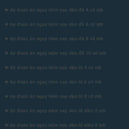
★ dự đoán ăn ngay hôm nay dàn đề 4 số mb
★ dự đoán ăn ngay hôm nay dàn đề 6 số mb
★ dự đoán ăn ngay hôm nay dàn đề 8 số mb
★ dự đoán ăn ngay hôm nay dàn đề 10 số mb
★ dự đoán ăn ngay hôm nay dàn lô 4 số mb
★ dự đoán ăn ngay hôm nay dàn lô 6 số mb
★ dự đoán ăn ngay hôm nay dàn lô 8 số mb
★ dự đoán ăn ngay hôm nay dàn lô xiên 2 mb
★ dự đoán ăn ngay hôm nay dàn lô xiên 3 mb