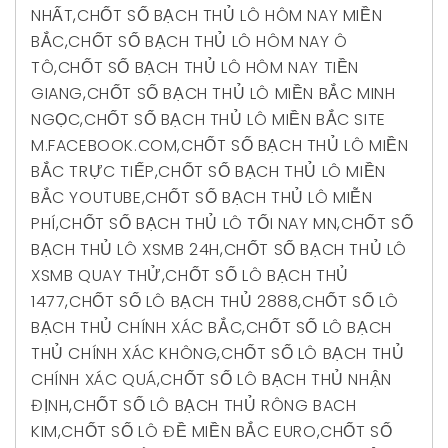
NHẤT
,
CHỐT SỐ BẠCH THỦ LÔ HÔM NAY MIỀN
BẮC
,
CHỐT SỐ BẠCH THỦ LÔ HÔM NAY Ô
TÔ
,
CHỐT SỐ BẠCH THỦ LÔ HÔM NAY TIỀN
GIANG
,
CHỐT SỐ BẠCH THỦ LÔ MIỀN BẮC MINH
NGỌC
,
CHỐT SỐ BẠCH THỦ LÔ MIỀN BẮC SITE
M.FACEBOOK.COM
,
CHỐT SỐ BẠCH THỦ LÔ MIỀN
BẮC TRỰC TIẾP
,
CHỐT SỐ BẠCH THỦ LÔ MIỀN
BẮC YOUTUBE
,
CHỐT SỐ BẠCH THỦ LÔ MIỄN
PHÍ
,
CHỐT SỐ BẠCH THỦ LÔ TỐI NAY MN
,
CHỐT SỐ
BẠCH THỦ LÔ XSMB 24H
,
CHỐT SỐ BẠCH THỦ LÔ
XSMB QUAY THỬ
,
CHỐT SỐ LÔ BẠCH THỦ
1477
,
CHỐT SỐ LÔ BẠCH THỦ 2888
,
CHỐT SỐ LÔ
BẠCH THỦ CHÍNH XÁC BẮC
,
CHỐT SỐ LÔ BẠCH
THỦ CHÍNH XÁC KHÔNG
,
CHỐT SỐ LÔ BẠCH THỦ
CHÍNH XÁC QUÁ
,
CHỐT SỐ LÔ BẠCH THỦ NHẬN
ĐỊNH
,
CHỐT SỐ LÔ BẠCH THỦ RÔNG BACH
KIM
,
CHỐT SỐ LÔ ĐỀ MIỀN BẮC EURO
,
CHỐT SỐ