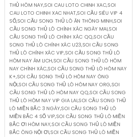
THỦ HÔM NAY
,
SOI CAU LOTO CHINH XAC
,
SOI
CAU LOTO CHINH XAC NHAT
,
SOI CẦU SIÊU VIP 4
SỐ
,
SOI CẦU SONG THỦ LÔ ĂN THÔNG MINH
,
SOI
CẦU SONG THỦ LÔ CHÍNH XÁC NGÀY MAI
,
SOI
CẦU SONG THỦ LÔ CHÍNH XÁC QQ
,
SOI CẦU
SONG THỦ LÔ CHÍNH XÁC U23
,
SOI CẦU SONG
THỦ LÔ CHÍNH XÁC VIP
,
SOI CẦU SONG THỦ LÔ
HÔM NAY ÂM LICH
,
SOI CẦU SONG THỦ LÔ HÔM
NAY CHÍNH XÁC
,
SOI CẦU SONG THỦ LÔ HÔM NAY
K+
,
SOI CẦU SONG THỦ LÔ HÔM NAY ÔNG
NỘI
,
SOI CẦU SONG THỦ LÔ HÔM NAY ORG
,
SOI
CẦU SONG THỦ LÔ HÔM NAY QQ
,
SOI CẦU SONG
THỦ LÔ HÔM NAY VIP GIA LAI
,
SOI CẦU SONG THỦ
LÔ MIỀN BẮC 3 NGÀY
,
SOI CẦU SONG THỦ LÔ
MIỀN BẮC 4 SỐ VIP
,
SOI CẦU SONG THỦ LÔ MIỀN
BẮC ƠI HÔM NAY
,
SOI CẦU SONG THỦ LÔ MIỀN
BẮC ÔNG NỘI ƠI
,
SOI CẦU SONG THỦ LÔ MIỀN