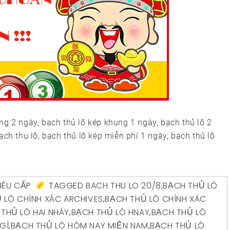
ng 2 ngày, bạch thủ lô kép khung 1 ngày, bạch thủ lô 2
ạch thu lô, bạch thủ lô kép miễn phí 1 ngày, bạch thủ lô
IÊU CẤP
TAGGED
BACH THU LO 20/8
,
BẠCH THỦ LÔ
 LÔ CHÍNH XÁC ARCHIVES
,
BẠCH THỦ LÔ CHÍNH XÁC
THỦ LÔ HAI NHÁY
,
BẠCH THỦ LÔ HNAY
,
BẠCH THỦ LÔ
GÌ
,
BẠCH THỦ LÔ HÔM NAY MIỀN NAM
,
BẠCH THỦ LÔ