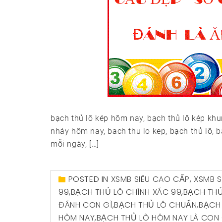
bạch thủ lô kép hôm nay, bạch thủ lô kép khu
nháy hôm nay, bach thu lo kep, bạch thủ lô, b
mỗi ngày, […]
POSTED IN
XSMB SIÊU CAO CẤP
,
XSMB S
99
,
BẠCH THỦ LÔ CHÍNH XÁC 99
,
BẠCH THỦ
ĐÁNH CON GÌ
,
BẠCH THỦ LÔ CHUẨN
,
BẠCH 
HÔM NAY
,
BẠCH THỦ LÔ HÔM NAY LÀ CON 