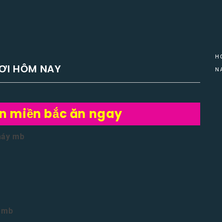
H
 ƠI HÔM NAY
N
án miền bắc ăn ngay
háy mb
p mb