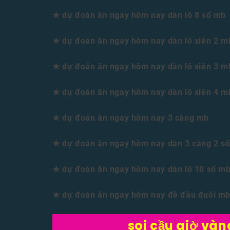
★ dự đoán ăn ngay hôm nay dàn lô 8 số mb
★ dự đoán ăn ngay hôm nay dàn lô xiên 2 m
★ dự đoán ăn ngay hôm nay dàn lô xiên 3 m
★ dự đoán ăn ngay hôm nay dàn lô xiên 4 m
★ dự đoán ăn ngay hôm nay 3 càng mb
★ dự đoán ăn ngay hôm nay dàn 3 càng 2 s
★ dự đoán ăn ngay hôm nay dàn lô 10 số m
★ dự đoán ăn ngay hôm nay đề đầu đuôi m
soi cầu giờ và