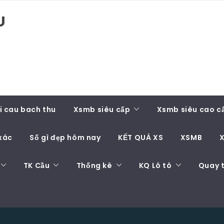
U
i cau bach thu
Xsmb siêu cấp
Xsmb siêu cao c
 xác
Số gì đẹp hôm nay
KẾT QUẢ XS
XSMB
TK Cầu
Thống kê
KQ Lô tô
Quay 