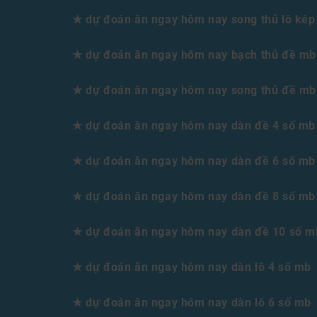
★ dự đoán ăn ngay hôm nay song thủ lô ké
★ dự đoán ăn ngay hôm nay bạch thủ đề mb
★ dự đoán ăn ngay hôm nay song thủ đề mb
★ dự đoán ăn ngay hôm nay dàn đề 4 số mb
★ dự đoán ăn ngay hôm nay dàn đề 6 số mb
★ dự đoán ăn ngay hôm nay dàn đề 8 số mb
★ dự đoán ăn ngay hôm nay dàn đề 10 số m
★ dự đoán ăn ngay hôm nay dàn lô 4 số mb
★ dự đoán ăn ngay hôm nay dàn lô 6 số mb