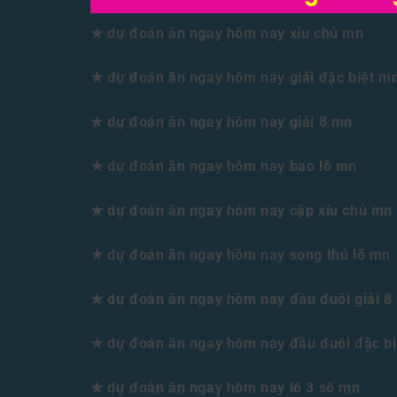
★ dự đoán ăn ngay hôm nay xỉu chủ mn
★ dự đoán ăn ngay hôm nay giải đặc biệt m
★ dự đoán ăn ngay hôm nay giải 8 mn
★ dự đoán ăn ngay hôm nay bao lô mn
★ dự đoán ăn ngay hôm nay cặp xỉu chủ mn
★ dự đoán ăn ngay hôm nay song thủ lô mn
★ dự đoán ăn ngay hôm nay đầu đuôi giải 8
★ dự đoán ăn ngay hôm nay đầu đuôi đặc b
★ dự đoán ăn ngay hôm nay lô 3 số mn