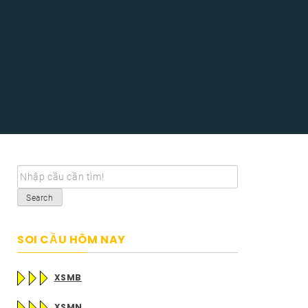
Search
SOI CẦU HÔM NAY
XSMB
XSMN