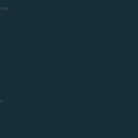
p mb
b