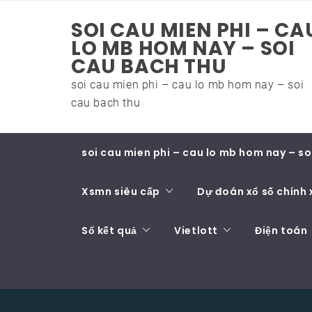
Skip
SOI CAU MIEN PHI – CA
to
LO MB HOM NAY – SOI
content
CAU BACH THU
soi cau mien phi – cau lo mb hom nay – soi
cau bach thu
soi cau mien phi – cau lo mb hom nay – so
Xsmn siêu cấp
Dự đoán xổ số chính
Sổ kết quả
Vietlott
Điện toán