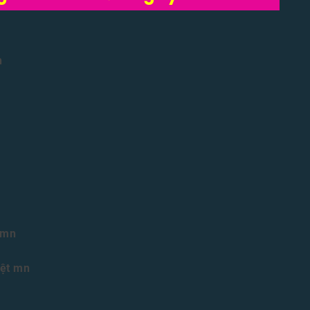
n
 mn
iệt mn