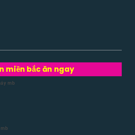
án miền bắc ăn ngay
háy mb
p mb