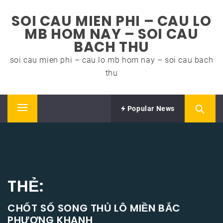
Skip
SOI CAU MIEN PHI – CAU LO
to
MB HOM NAY – SOI CAU
content
BACH THU
soi cau mien phi – cau lo mb hom nay – soi cau bach
thu
Popular News
Primary
Menu
THẺ:
CHỐT SỐ SONG THỦ LÔ MIỀN BẮC
PHƯƠNG KHANH