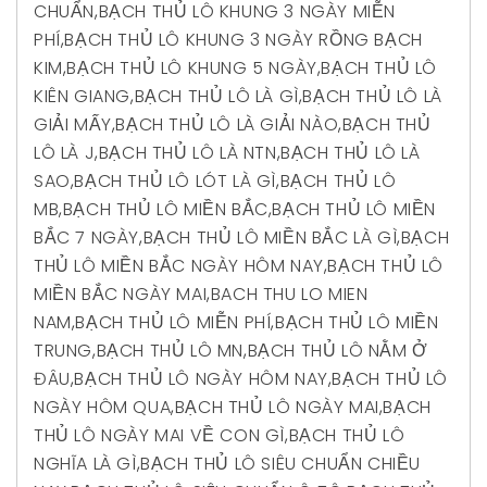
CHUẨN
,
BẠCH THỦ LÔ KHUNG 3 NGÀY MIỄN
PHÍ
,
BẠCH THỦ LÔ KHUNG 3 NGÀY RỒNG BẠCH
KIM
,
BẠCH THỦ LÔ KHUNG 5 NGÀY
,
BẠCH THỦ LÔ
KIÊN GIANG
,
BẠCH THỦ LÔ LÀ GÌ
,
BẠCH THỦ LÔ LÀ
GIẢI MẤY
,
BẠCH THỦ LÔ LÀ GIẢI NÀO
,
BẠCH THỦ
LÔ LÀ J
,
BẠCH THỦ LÔ LÀ NTN
,
BẠCH THỦ LÔ LÀ
SAO
,
BẠCH THỦ LÔ LÓT LÀ GÌ
,
BẠCH THỦ LÔ
MB
,
BẠCH THỦ LÔ MIỀN BẮC
,
BẠCH THỦ LÔ MIỀN
BẮC 7 NGÀY
,
BẠCH THỦ LÔ MIỀN BẮC LÀ GÌ
,
BẠCH
THỦ LÔ MIỀN BẮC NGÀY HÔM NAY
,
BẠCH THỦ LÔ
MIỀN BẮC NGÀY MAI
,
BACH THU LO MIEN
NAM
,
BẠCH THỦ LÔ MIỄN PHÍ
,
BẠCH THỦ LÔ MIỀN
TRUNG
,
BẠCH THỦ LÔ MN
,
BẠCH THỦ LÔ NẰM Ở
ĐÂU
,
BẠCH THỦ LÔ NGÀY HÔM NAY
,
BẠCH THỦ LÔ
NGÀY HÔM QUA
,
BẠCH THỦ LÔ NGÀY MAI
,
BẠCH
THỦ LÔ NGÀY MAI VỀ CON GÌ
,
BẠCH THỦ LÔ
NGHĨA LÀ GÌ
,
BẠCH THỦ LÔ SIÊU CHUẨN CHIỀU