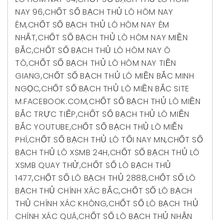
NAY 96
,
CHỐT SỐ BẠCH THỦ LÔ HÔM NAY
ÊM
,
CHỐT SỐ BẠCH THỦ LÔ HÔM NAY ÊM
NHẤT
,
CHỐT SỐ BẠCH THỦ LÔ HÔM NAY MIỀN
BẮC
,
CHỐT SỐ BẠCH THỦ LÔ HÔM NAY Ô
TÔ
,
CHỐT SỐ BẠCH THỦ LÔ HÔM NAY TIỀN
GIANG
,
CHỐT SỐ BẠCH THỦ LÔ MIỀN BẮC MINH
NGỌC
,
CHỐT SỐ BẠCH THỦ LÔ MIỀN BẮC SITE
M.FACEBOOK.COM
,
CHỐT SỐ BẠCH THỦ LÔ MIỀN
BẮC TRỰC TIẾP
,
CHỐT SỐ BẠCH THỦ LÔ MIỀN
BẮC YOUTUBE
,
CHỐT SỐ BẠCH THỦ LÔ MIỄN
PHÍ
,
CHỐT SỐ BẠCH THỦ LÔ TỐI NAY MN
,
CHỐT SỐ
BẠCH THỦ LÔ XSMB 24H
,
CHỐT SỐ BẠCH THỦ LÔ
XSMB QUAY THỬ
,
CHỐT SỐ LÔ BẠCH THỦ
1477
,
CHỐT SỐ LÔ BẠCH THỦ 2888
,
CHỐT SỐ LÔ
BẠCH THỦ CHÍNH XÁC BẮC
,
CHỐT SỐ LÔ BẠCH
THỦ CHÍNH XÁC KHÔNG
,
CHỐT SỐ LÔ BẠCH THỦ
CHÍNH XÁC QUÁ
,
CHỐT SỐ LÔ BẠCH THỦ NHẬN