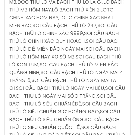
MB
,
ĐỘC THỦ LÔ VÀ BẠCH THỦ LÔ LÀ GÌ
,
LÔ BẠCH
THỦ MB HÔM NAY
,
LÔ BẠCH THỦ XIÊN 2
,
LOTO
CHINH XAC HOM NAY
,
LOTO CHINH XAC NHAT
MIEN BAC
,
SOI CẦU BẠCH THỦ LÔ 247
,
SOI CẦU
BẠCH THỦ LÔ CHÍNH XÁC 9999
,
SOI CẦU BẠCH
THỦ LÔ CHÍNH XÁC QUY HOẠCH
,
SOI CẦU BẠCH
THỦ LÔ ĐỀ MIỀN BẮC NGÀY MAI
,
SOI CẦU BẠCH
THỦ LÔ HÔM NAY XỔ SỐ MB
,
SOI CẦU BẠCH THỦ
LÔ KON TUM
,
SOI CẦU BẠCH THỦ LÔ MIỀN BẮC
QUẢNG NINH
,
SOI CẦU BẠCH THỦ LÔ NGÀY MAI 4
THÁNG 6
,
SOI CẦU BẠCH THỦ LÔ NGÀY MAI LÀ
GÌ
,
SOI CẦU BẠCH THỦ LÔ NGÀY MAI LIÊU
,
SOI CẦU
BẠCH THỦ LÔ NGÀY MAI SÓC TRĂNG
,
SOI CẦU
BẠCH THỦ LÔ SIÊU CHUẨN ÊĐÊ
,
SOI CẦU BẠCH
THỦ LÔ SIÊU CHUẨN GIỜ HOÀNG ĐẠO
,
SOI CẦU
BẠCH THỦ LÔ SIÊU CHUẨN ÔNG
,
SOI CẦU BẠCH
THỦ LÔ SIÊU CHUẨN QUỐC TẾ
,
SOI CẦU BẠCH