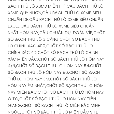
BẠCH THỦ LÔ XSMB MIỄN PHÍ
,
CẦU BẠCH THỦ LÔ
XSMB QUY NHƠN
,
CẦU BẠCH THỦ LÔ XSMB SIÊU
CHUẨN DE
,
CẦU BẠCH THỦ LÔ XSMB SIÊU CHUẨN
EXCEL
,
CẦU BẠCH THỦ LÔ XSMB SIÊU CHUẨN
NHẤT HÔM NAY
,
CẦU CHUẨN DỰ ĐOÁN VÍP
,
CHỐT
SỐ BẠCH THỦ LÔ 3 CÀNG
,
CHỐT SỐ BẠCH THỦ
LÔ CHÍNH XÁC 400
,
CHỐT SỐ BẠCH THỦ LÔ
CHÍNH XÁC 4D
,
CHỐT SỐ BẠCH THỦ LÔ CHÍNH
XÁC MIỀN BẮC
,
CHỐT SỐ BẠCH THỦ LÔ HÔM NAY
4/6
,
CHỐT SỐ BẠCH THỦ LÔ HÔM NAY 54
,
CHỐT
SỐ BẠCH THỦ LÔ HÔM NAY 96
,
CHỐT SỐ BẠCH
THỦ LÔ HÔM NAY ÊM
,
CHỐT SỐ BẠCH THỦ LÔ
HÔM NAY ÊM NHẤT
,
CHỐT SỐ BẠCH THỦ LÔ HÔM
NAY MIỀN BẮC
,
CHỐT SỐ BẠCH THỦ LÔ HÔM NAY
Ô TÔ
,
CHỐT SỐ BẠCH THỦ LÔ HÔM NAY TIỀN
GIANG
,
CHỐT SỐ BẠCH THỦ LÔ MIỀN BẮC MINH
NGỌC
,
CHỐT SỐ BẠCH THỦ LÔ MIỀN BẮC SITE