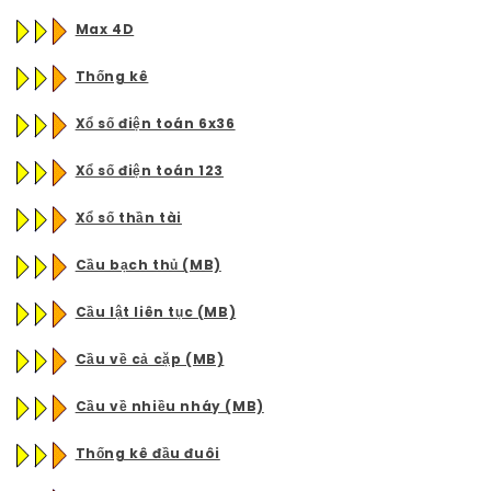
Max 4D
Thống kê
Xổ số điện toán 6x36
Xổ số điện toán 123
Xổ số thần tài
Cầu bạch thủ (MB)
Cầu lật liên tục (MB)
Cầu về cả cặp (MB)
Cầu về nhiều nháy (MB)
Thống kê đầu đuôi