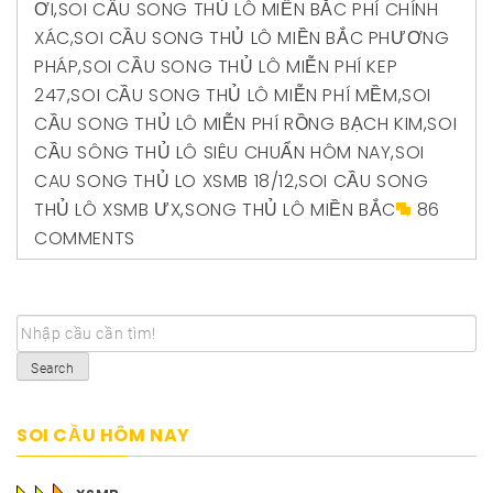
ƠI
,
SOI CẦU SONG THỦ LÔ MIỀN BẮC PHÍ CHÍNH
XÁC
,
SOI CẦU SONG THỦ LÔ MIỀN BẮC PHƯƠNG
PHÁP
,
SOI CẦU SONG THỦ LÔ MIỄN PHÍ KEP
247
,
SOI CẦU SONG THỦ LÔ MIỄN PHÍ MỀM
,
SOI
CẦU SONG THỦ LÔ MIỄN PHÍ RỒNG BẠCH KIM
,
SOI
CẦU SÔNG THỦ LÔ SIÊU CHUẨN HÔM NAY
,
SOI
CAU SONG THỦ LO XSMB 18/12
,
SOI CẦU SONG
THỦ LÔ XSMB ƯX
,
SONG THỦ LÔ MIỀN BẮC
86
COMMENTS
Search
SOI CẦU HÔM NAY