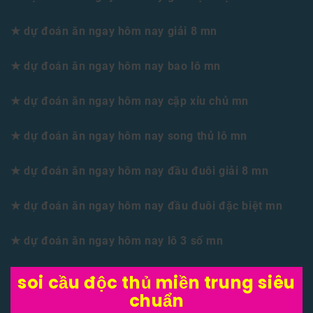
★ dự đoán ăn ngay hôm nay giải 8 mn
★ dự đoán ăn ngay hôm nay bao lô mn
★ dự đoán ăn ngay hôm nay cặp xỉu chủ mn
★ dự đoán ăn ngay hôm nay song thủ lô mn
★ dự đoán ăn ngay hôm nay đầu đuôi giải 8 mn
★ dự đoán ăn ngay hôm nay đầu đuôi đặc biệt mn
★ dự đoán ăn ngay hôm nay lô 3 số mn
soi cầu độc thủ miền trung siêu
chuẩn