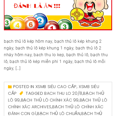
bạch thủ lô kép hôm nay, bạch thủ lô kép khung 2
ngày, bạch thủ lô kép khung 1 ngày, bạch thủ lô 2
nháy hôm nay, bach thu lo kep, bạch thủ lô, bạch thu
lô, bạch thủ lô kép miễn phí 1 ngày, bạch thủ lô mỗi
ngày, […]
POSTED IN
XSMB SIÊU CAO CẤP
,
XSMB SIÊU
CẤP
TAGGED
BACH THU LO 20/8
,
BẠCH THỦ
LÔ 99
,
BẠCH THỦ LÔ CHÍNH XÁC 99
,
BẠCH THỦ LÔ
CHÍNH XÁC ARCHIVES
,
BẠCH THỦ LÔ CHÍNH XÁC
ĐÁNH CON GÌ
,
BẠCH THỦ LÔ CHUẨN
,
BẠCH THỦ