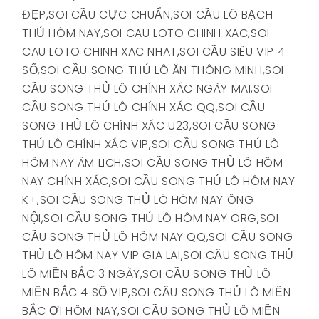
ĐẸP
,
SOI CẦU CỰC CHUẨN
,
SOI CẦU LÔ BẠCH
THỦ HÔM NAY
,
SOI CAU LOTO CHINH XAC
,
SOI
CAU LOTO CHINH XAC NHAT
,
SOI CẦU SIÊU VIP 4
SỐ
,
SOI CẦU SONG THỦ LÔ ĂN THÔNG MINH
,
SOI
CẦU SONG THỦ LÔ CHÍNH XÁC NGÀY MAI
,
SOI
CẦU SONG THỦ LÔ CHÍNH XÁC QQ
,
SOI CẦU
SONG THỦ LÔ CHÍNH XÁC U23
,
SOI CẦU SONG
THỦ LÔ CHÍNH XÁC VIP
,
SOI CẦU SONG THỦ LÔ
HÔM NAY ÂM LICH
,
SOI CẦU SONG THỦ LÔ HÔM
NAY CHÍNH XÁC
,
SOI CẦU SONG THỦ LÔ HÔM NAY
K+
,
SOI CẦU SONG THỦ LÔ HÔM NAY ÔNG
NỘI
,
SOI CẦU SONG THỦ LÔ HÔM NAY ORG
,
SOI
CẦU SONG THỦ LÔ HÔM NAY QQ
,
SOI CẦU SONG
THỦ LÔ HÔM NAY VIP GIA LAI
,
SOI CẦU SONG THỦ
LÔ MIỀN BẮC 3 NGÀY
,
SOI CẦU SONG THỦ LÔ
MIỀN BẮC 4 SỐ VIP
,
SOI CẦU SONG THỦ LÔ MIỀN
BẮC ƠI HÔM NAY
,
SOI CẦU SONG THỦ LÔ MIỀN