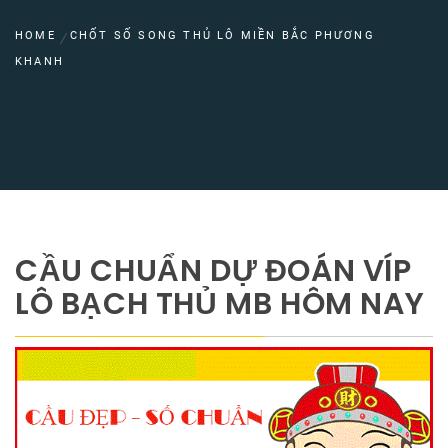
HOME
CHỐT SỐ SONG THỦ LÔ MIỀN BẮC PHƯƠNG
KHANH
CẦU CHUẨN DỰ ĐOÁN VÍP
LÔ BẠCH THỦ MB HÔM NAY