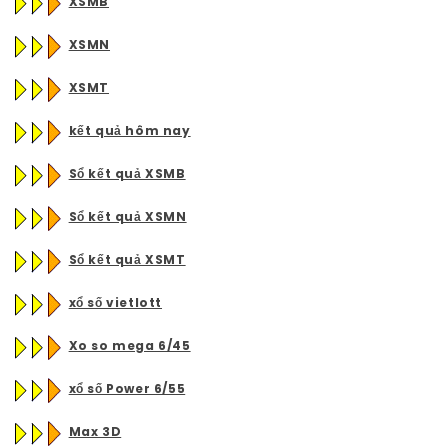
XSMB
XSMN
XSMT
kết quả hôm nay
Sổ kết quả XSMB
Sổ kết quả XSMN
Sổ kết quả XSMT
xổ số vietlott
Xo so mega 6/45
xổ số Power 6/55
Max 3D