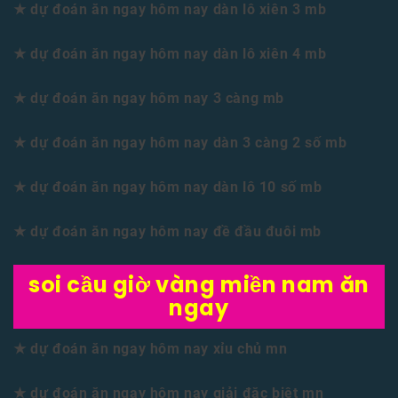
★ dự đoán ăn ngay hôm nay dàn lô xiên 3 mb
★ dự đoán ăn ngay hôm nay dàn lô xiên 4 mb
★ dự đoán ăn ngay hôm nay 3 càng mb
★ dự đoán ăn ngay hôm nay dàn 3 càng 2 số mb
★ dự đoán ăn ngay hôm nay dàn lô 10 số mb
★ dự đoán ăn ngay hôm nay đề đầu đuôi mb
soi cầu giờ vàng miền nam ăn
ngay
★ dự đoán ăn ngay hôm nay xỉu chủ mn
★ dự đoán ăn ngay hôm nay giải đặc biệt mn