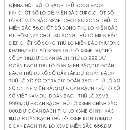
ĐỊNH
,
CHỐT SỐ LÔ BẠCH THỦ RÔNG BACH
KIM
,
CHỐT SỐ LÔ ĐỀ MIỀN BẮC EURO
,
CHỐT SỐ
LÔ ĐỀ MIỀN BẮC ISRAEL
,
CHỐT SỐ SONG THỦ LÔ
MIỀN BẮC 56
,
CHỐT SỐ SONG THỦ LÔ MIỀN BẮC
ĐỀ HÔM NAY
,
CHỐT SỐ SONG THỦ LÔ MIỀN BẮC
ĐẸP
,
CHỐT SỐ SONG THỦ LÔ MIỀN BẮC PHƯƠNG
KHANH
,
CHỐT SỐ SONG THỦ LÔ XSMB 56
,
CHỐT
SỐ UY TÍN
,
DỰ ĐOÁN BẠCH THỦ LÔ 999
,
DỰ
ĐOÁN BẠCH THỦ LÔ GAN MIỀN BẮC
,
DỰ ĐOÁN
BẠCH THỦ LÔ XỔ SỐ ĐẮK LẮK
,
DỰ ĐOÁN BẠCH
THỦ LÔ XỔ SỐ EXTRA
,
DỰ ĐOÁN BẠCH THỦ LÔ XỔ
SỐ ONLINE MIỀN BẮC
,
DỰ ĐOÁN BẠCH THỦ LÔ XỔ
SỐ VIỆT NAM
,
DỰ ĐOÁN BẠCH THỦ LÔ XSMB
9999
,
DỰ ĐOÁN BẠCH THỦ LÔ XSMB CHÍNH XÁC
000
,
DỰ ĐOÁN BẠCH THỦ LÔ XSMB CHÍNH XÁC
III
,
DỰ ĐOÁN BẠCH THỦ LÔ XSMB KON TUM
,
DỰ
ĐOÁN BẠCH THỦ LÔ XSMB MIỀN BẮC 666
,
DỰ