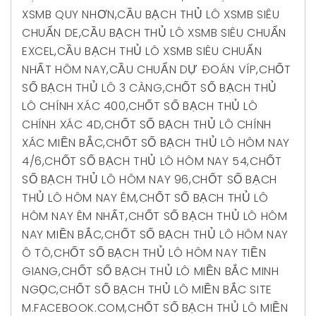
XSMB QUY NHƠN
,
CẦU BẠCH THỦ LÔ XSMB SIÊU
CHUẨN DE
,
CẦU BẠCH THỦ LÔ XSMB SIÊU CHUẨN
EXCEL
,
CẦU BẠCH THỦ LÔ XSMB SIÊU CHUẨN
NHẤT HÔM NAY
,
CẦU CHUẨN DỰ ĐOÁN VÍP
,
CHỐT
SỐ BẠCH THỦ LÔ 3 CÀNG
,
CHỐT SỐ BẠCH THỦ
LÔ CHÍNH XÁC 400
,
CHỐT SỐ BẠCH THỦ LÔ
CHÍNH XÁC 4D
,
CHỐT SỐ BẠCH THỦ LÔ CHÍNH
XÁC MIỀN BẮC
,
CHỐT SỐ BẠCH THỦ LÔ HÔM NAY
4/6
,
CHỐT SỐ BẠCH THỦ LÔ HÔM NAY 54
,
CHỐT
SỐ BẠCH THỦ LÔ HÔM NAY 96
,
CHỐT SỐ BẠCH
THỦ LÔ HÔM NAY ÊM
,
CHỐT SỐ BẠCH THỦ LÔ
HÔM NAY ÊM NHẤT
,
CHỐT SỐ BẠCH THỦ LÔ HÔM
NAY MIỀN BẮC
,
CHỐT SỐ BẠCH THỦ LÔ HÔM NAY
Ô TÔ
,
CHỐT SỐ BẠCH THỦ LÔ HÔM NAY TIỀN
GIANG
,
CHỐT SỐ BẠCH THỦ LÔ MIỀN BẮC MINH
NGỌC
,
CHỐT SỐ BẠCH THỦ LÔ MIỀN BẮC SITE
M.FACEBOOK.COM
,
CHỐT SỐ BẠCH THỦ LÔ MIỀN