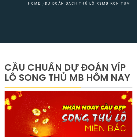
HOME
DỰ ĐOÁN BẠCH THỦ LÔ XSMB KON TUM
CẦU CHUẨN DỰ ĐOÁN VÍP
LÔ SONG THỦ MB HÔM NAY