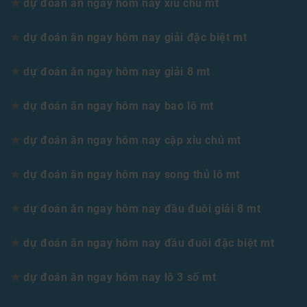
★
dự đoán ăn ngay hôm nay xỉu chủ mt
★
dự đoán ăn ngay hôm nay giải đặc biệt mt
★
dự đoán ăn ngay hôm nay giải 8 mt
★
dự đoán ăn ngay hôm nay bao lô mt
★
dự đoán ăn ngay hôm nay cặp xỉu chủ mt
★
dự đoán ăn ngay hôm nay song thủ lô mt
★
dự đoán ăn ngay hôm nay đầu đuôi giải 8 mt
★
dự đoán ăn ngay hôm nay đầu đuôi đặc biệt mt
★
dự đoán ăn ngay hôm nay lô 3 số mt