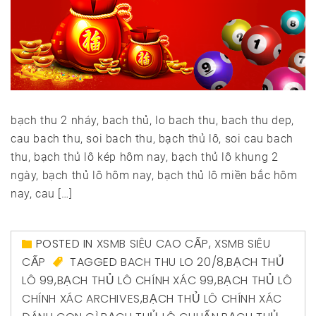
bạch thu 2 nháy, bach thủ, lo bach thu, bach thu dep,
cau bach thu, soi bach thu, bạch thủ lô, soi cau bach
thu, bạch thủ lô kép hôm nay, bạch thủ lô khung 2
ngày, bạch thủ lô hôm nay, bạch thủ lô miền bắc hôm
nay, cau […]
POSTED IN
XSMB SIÊU CAO CẤP
,
XSMB SIÊU
CẤP
TAGGED
BACH THU LO 20/8
,
BẠCH THỦ
LÔ 99
,
BẠCH THỦ LÔ CHÍNH XÁC 99
,
BẠCH THỦ LÔ
CHÍNH XÁC ARCHIVES
,
BẠCH THỦ LÔ CHÍNH XÁC