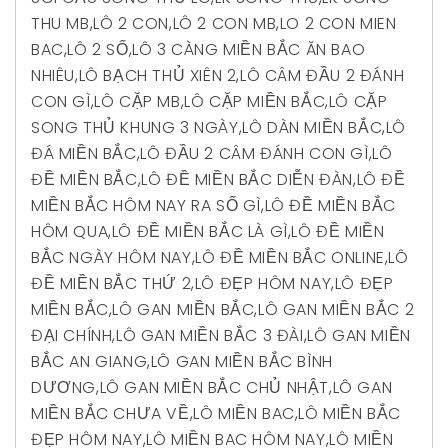
THU MB
,
LÔ 2 CON
,
LÔ 2 CON MB
,
LO 2 CON MIEN
BAC
,
LÔ 2 SỐ
,
LÔ 3 CÀNG MIỀN BẮC ĂN BAO
NHIÊU
,
LÔ BẠCH THỦ XIÊN 2
,
LÔ CÂM ĐẦU 2 ĐÁNH
CON GÌ
,
LÔ CẶP MB
,
LÔ CẶP MIỀN BẮC
,
LÔ CẶP
SONG THỦ KHUNG 3 NGÀY
,
LÔ DÀN MIỀN BẮC
,
LÔ
ĐÁ MIỀN BẮC
,
LÔ ĐẦU 2 CÂM ĐÁNH CON GÌ
,
LÔ
ĐỀ MIỀN BẮC
,
LÔ ĐỀ MIỀN BẮC DIỄN ĐÀN
,
LÔ ĐỀ
MIỀN BẮC HÔM NAY RA SỐ GÌ
,
LÔ ĐỀ MIỀN BẮC
HÔM QUA
,
LÔ ĐỀ MIỀN BẮC LÀ GÌ
,
LÔ ĐỀ MIỀN
BẮC NGÀY HÔM NAY
,
LÔ ĐỀ MIỀN BẮC ONLINE
,
LÔ
ĐỀ MIỀN BẮC THỨ 2
,
LÔ ĐẸP HÔM NAY
,
LÔ ĐẸP
MIỀN BẮC
,
LÔ GAN MIỀN BẮC
,
LÔ GAN MIỀN BẮC 2
ĐẠI CHÍNH
,
LÔ GAN MIỀN BẮC 3 ĐÀI
,
LÔ GAN MIỀN
BẮC AN GIANG
,
LÔ GAN MIỀN BẮC BÌNH
DƯƠNG
,
LÔ GAN MIỀN BẮC CHỦ NHẬT
,
LÔ GAN
MIỀN BẮC CHƯA VỀ
,
LÔ MIỀN BAC
,
LÔ MIỀN BẮC
ĐẸP HÔM NAY
,
LÔ MIỀN BAC HÔM NAY
,
LÔ MIỀN