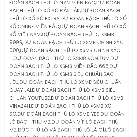
ĐOÁN BẠCH THỦ LÔ GAN MIỀN BẮC
,
DỰ ĐOÁN
BẠCH THỦ LÔ XỔ SỐ ĐẮK LẮK
,
DỰ ĐOÁN BẠCH
THỦ LÔ XỔ SỐ EXTRA
,
DỰ ĐOÁN BẠCH THỦ LÔ XỔ
SỐ ONLINE MIỀN BẮC
,
DỰ ĐOÁN BẠCH THỦ LÔ XỔ
SỐ VIỆT NAM
,
DỰ ĐOÁN BẠCH THỦ LÔ XSMB
9999
,
DỰ ĐOÁN BẠCH THỦ LÔ XSMB CHÍNH XÁC
000
,
DỰ ĐOÁN BẠCH THỦ LÔ XSMB CHÍNH XÁC
III
,
DỰ ĐOÁN BẠCH THỦ LÔ XSMB KON TUM
,
DỰ
ĐOÁN BẠCH THỦ LÔ XSMB MIỀN BẮC 666
,
DỰ
ĐOÁN BẠCH THỦ LÔ XSMB SIÊU CHUẨN BẠC
LIÊU
,
DỰ ĐOÁN BẠCH THỦ LÔ XSMB SIÊU CHUẨN
QUAY LẠI
,
DỰ ĐOÁN BẠCH THỦ LÔ XSMB SIÊU
CHUẨN YOUTUBE
,
DỰ ĐOÁN BẠCH THỦ LÔ XSMB
VINA24H
,
DỰ ĐOÁN BẠCH THỦ LÔ XSMB XỔ
SỐ
,
DỰ ĐOÁN BẠCH THỦ LÔ XSMB YES
,
DỰ ĐOÁN
LÔ BẠCH THỦ MB
,
DỰ ĐOÁN VÍP LÔ BẠCH THỦ
MB
,
ĐỘC THỦ LÔ VÀ BẠCH THỦ LÔ LÀ GÌ
,
LÔ BẠCH