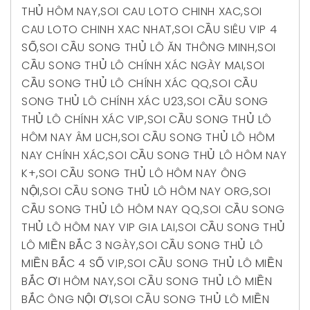
THỦ HÔM NAY
,
SOI CAU LOTO CHINH XAC
,
SOI
CAU LOTO CHINH XAC NHAT
,
SOI CẦU SIÊU VIP 4
SỐ
,
SOI CẦU SONG THỦ LÔ ĂN THÔNG MINH
,
SOI
CẦU SONG THỦ LÔ CHÍNH XÁC NGÀY MAI
,
SOI
CẦU SONG THỦ LÔ CHÍNH XÁC QQ
,
SOI CẦU
SONG THỦ LÔ CHÍNH XÁC U23
,
SOI CẦU SONG
THỦ LÔ CHÍNH XÁC VIP
,
SOI CẦU SONG THỦ LÔ
HÔM NAY ÂM LICH
,
SOI CẦU SONG THỦ LÔ HÔM
NAY CHÍNH XÁC
,
SOI CẦU SONG THỦ LÔ HÔM NAY
K+
,
SOI CẦU SONG THỦ LÔ HÔM NAY ÔNG
NỘI
,
SOI CẦU SONG THỦ LÔ HÔM NAY ORG
,
SOI
CẦU SONG THỦ LÔ HÔM NAY QQ
,
SOI CẦU SONG
THỦ LÔ HÔM NAY VIP GIA LAI
,
SOI CẦU SONG THỦ
LÔ MIỀN BẮC 3 NGÀY
,
SOI CẦU SONG THỦ LÔ
MIỀN BẮC 4 SỐ VIP
,
SOI CẦU SONG THỦ LÔ MIỀN
BẮC ƠI HÔM NAY
,
SOI CẦU SONG THỦ LÔ MIỀN
BẮC ÔNG NỘI ƠI
,
SOI CẦU SONG THỦ LÔ MIỀN