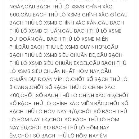
NGÀY
,
CẦU BẠCH THỦ LÔ XSMB CHÍNH XÁC
500
,
CẦU BẠCH THỦ LÔ XSMB CHÍNH XÁC GÌ
,
CẦU
BẠCH THỦ LÔ XSMB CHÍNH XÁC RẮN
,
CẦU BẠCH
THỦ LÔ XSMB CHUẨN
,
CẦU BẠCH THỦ LÔ XSMB
DỰ ĐOÁN
,
CẦU BẠCH THỦ LÔ XSMB MIỄN
PHÍ
,
CẦU BẠCH THỦ LÔ XSMB QUY NHƠN
,
CẦU
BẠCH THỦ LÔ XSMB SIÊU CHUẨN DE
,
CẦU BẠCH
THỦ LÔ XSMB SIÊU CHUẨN EXCEL
,
CẦU BẠCH THỦ
LÔ XSMB SIÊU CHUẨN NHẤT HÔM NAY
,
CẦU
CHUẨN DỰ ĐOÁN VÍP LÔ
,
CHỐT SỐ BẠCH THỦ LÔ
3 CÀNG
,
CHỐT SỐ BẠCH THỦ LÔ CHÍNH XÁC
400
,
CHỐT SỐ BẠCH THỦ LÔ CHÍNH XÁC 4D
,
CHỐT
SỐ BẠCH THỦ LÔ CHÍNH XÁC MIỀN BẮC
,
CHỐT SỐ
BẠCH THỦ LÔ HÔM NAY 4/6
,
CHỐT SỐ BẠCH THỦ
LÔ HÔM NAY 54
,
CHỐT SỐ BẠCH THỦ LÔ HÔM
NAY 96
,
CHỐT SỐ BẠCH THỦ LÔ HÔM NAY
ÊM
,
CHỐT SỐ BẠCH THỦ LÔ HÔM NAY ÊM