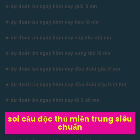
★ dự đoán ăn ngay hôm nay giải 8 mn
★ dự đoán ăn ngay hôm nay bao lô mn
★ dự đoán ăn ngay hôm nay cặp xỉu chủ mn
★ dự đoán ăn ngay hôm nay song thủ lô mn
★ dự đoán ăn ngay hôm nay đầu đuôi giải 8 mn
★ dự đoán ăn ngay hôm nay đầu đuôi đặc biệt mn
★ dự đoán ăn ngay hôm nay lô 3 số mn
soi cầu độc thủ miền trung siêu
chuẩn