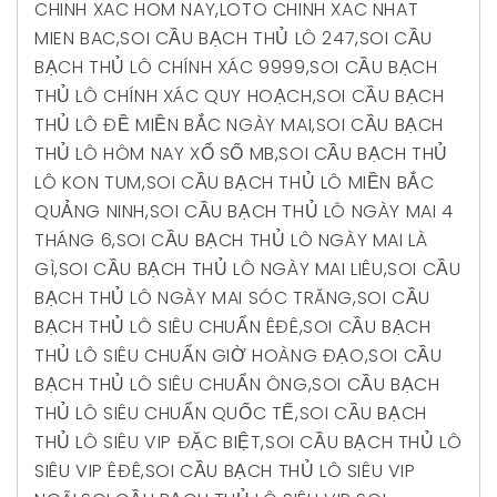
CHINH XAC HOM NAY
,
LOTO CHINH XAC NHAT
MIEN BAC
,
SOI CẦU BẠCH THỦ LÔ 247
,
SOI CẦU
BẠCH THỦ LÔ CHÍNH XÁC 9999
,
SOI CẦU BẠCH
THỦ LÔ CHÍNH XÁC QUY HOẠCH
,
SOI CẦU BẠCH
THỦ LÔ ĐỀ MIỀN BẮC NGÀY MAI
,
SOI CẦU BẠCH
THỦ LÔ HÔM NAY XỔ SỐ MB
,
SOI CẦU BẠCH THỦ
LÔ KON TUM
,
SOI CẦU BẠCH THỦ LÔ MIỀN BẮC
QUẢNG NINH
,
SOI CẦU BẠCH THỦ LÔ NGÀY MAI 4
THÁNG 6
,
SOI CẦU BẠCH THỦ LÔ NGÀY MAI LÀ
GÌ
,
SOI CẦU BẠCH THỦ LÔ NGÀY MAI LIÊU
,
SOI CẦU
BẠCH THỦ LÔ NGÀY MAI SÓC TRĂNG
,
SOI CẦU
BẠCH THỦ LÔ SIÊU CHUẨN ÊĐÊ
,
SOI CẦU BẠCH
THỦ LÔ SIÊU CHUẨN GIỜ HOÀNG ĐẠO
,
SOI CẦU
BẠCH THỦ LÔ SIÊU CHUẨN ÔNG
,
SOI CẦU BẠCH
THỦ LÔ SIÊU CHUẨN QUỐC TẾ
,
SOI CẦU BẠCH
THỦ LÔ SIÊU VIP ĐẶC BIỆT
,
SOI CẦU BẠCH THỦ LÔ
SIÊU VIP ÊĐÊ
,
SOI CẦU BẠCH THỦ LÔ SIÊU VIP