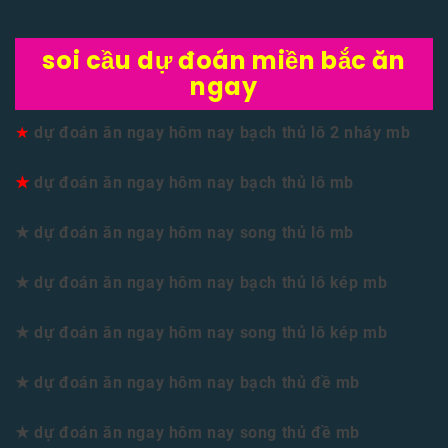
soi cầu dự đoán miền bắc ăn
ngay
★
dự đoán ăn ngay hôm nay bạch thủ lô 2 nháy mb
★
dự đoán ăn ngay hôm nay bạch thủ lô mb
★ dự đoán ăn ngay hôm nay song thủ lô mb
★ dự đoán ăn ngay hôm nay bạch thủ lô kép mb
★ dự đoán ăn ngay hôm nay song thủ lô kép mb
★ dự đoán ăn ngay hôm nay bạch thủ đề mb
★ dự đoán ăn ngay hôm nay song thủ đề mb