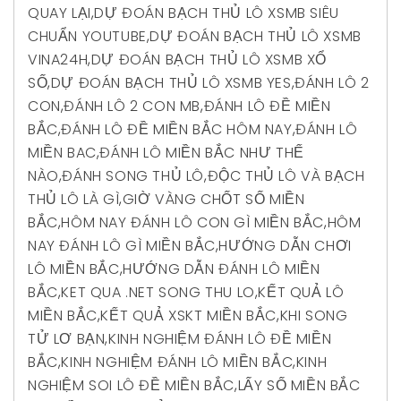
QUAY LẠI
,
DỰ ĐOÁN BẠCH THỦ LÔ XSMB SIÊU
CHUẨN YOUTUBE
,
DỰ ĐOÁN BẠCH THỦ LÔ XSMB
VINA24H
,
DỰ ĐOÁN BẠCH THỦ LÔ XSMB XỔ
SỐ
,
DỰ ĐOÁN BẠCH THỦ LÔ XSMB YES
,
ĐÁNH LÔ 2
CON
,
ĐÁNH LÔ 2 CON MB
,
ĐÁNH LÔ ĐỀ MIỀN
BẮC
,
ĐÁNH LÔ ĐỀ MIỀN BẮC HÔM NAY
,
ĐÁNH LÔ
MIỀN BAC
,
ĐÁNH LÔ MIỀN BẮC NHƯ THẾ
NÀO
,
ĐÁNH SONG THỦ LÔ
,
ĐỘC THỦ LÔ VÀ BẠCH
THỦ LÔ LÀ GÌ
,
GIỜ VÀNG CHỐT SỐ MIỀN
BẮC
,
HÔM NAY ĐÁNH LÔ CON GÌ MIỀN BẮC
,
HÔM
NAY ĐÁNH LÔ GÌ MIỀN BẮC
,
HƯỚNG DẪN CHƠI
LÔ MIỀN BẮC
,
HƯỚNG DẪN ĐÁNH LÔ MIỀN
BẮC
,
KET QUA .NET SONG THU LO
,
KẾT QUẢ LÔ
MIỀN BẮC
,
KẾT QUẢ XSKT MIỀN BẮC
,
KHI SONG
TỬ LƠ BẠN
,
KINH NGHIỆM ĐÁNH LÔ ĐỀ MIỀN
BẮC
,
KINH NGHIỆM ĐÁNH LÔ MIỀN BẮC
,
KINH
NGHIỆM SOI LÔ ĐỀ MIỀN BẮC
,
LẤY SỐ MIỀN BẮC