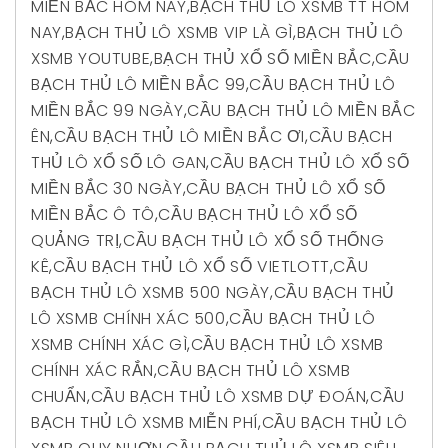
MIỀN BẮC HÔM NAY
,
BẠCH THỦ LÔ XSMB TT HÔM
NAY
,
BẠCH THỦ LÔ XSMB VIP LÀ GÌ
,
BẠCH THỦ LÔ
XSMB YOUTUBE
,
BẠCH THỦ XỔ SỐ MIỀN BẮC
,
CẦU
BẠCH THỦ LÔ MIỀN BẮC 99
,
CẦU BẠCH THỦ LÔ
MIỀN BẮC 99 NGÀY
,
CẦU BẠCH THỦ LÔ MIỀN BẮC
ÊN
,
CẦU BẠCH THỦ LÔ MIỀN BẮC ƠI
,
CẦU BẠCH
THỦ LÔ XỔ SỐ LÔ GAN
,
CẦU BẠCH THỦ LÔ XỔ SỐ
MIỀN BẮC 30 NGÀY
,
CẦU BẠCH THỦ LÔ XỔ SỐ
MIỀN BẮC Ô TÔ
,
CẦU BẠCH THỦ LÔ XỔ SỐ
QUẢNG TRỊ
,
CẦU BẠCH THỦ LÔ XỔ SỐ THỐNG
KÊ
,
CẦU BẠCH THỦ LÔ XỔ SỐ VIETLOTT
,
CẦU
BẠCH THỦ LÔ XSMB 500 NGÀY
,
CẦU BẠCH THỦ
LÔ XSMB CHÍNH XÁC 500
,
CẦU BẠCH THỦ LÔ
XSMB CHÍNH XÁC GÌ
,
CẦU BẠCH THỦ LÔ XSMB
CHÍNH XÁC RẮN
,
CẦU BẠCH THỦ LÔ XSMB
CHUẨN
,
CẦU BẠCH THỦ LÔ XSMB DỰ ĐOÁN
,
CẦU
BẠCH THỦ LÔ XSMB MIỄN PHÍ
,
CẦU BẠCH THỦ LÔ