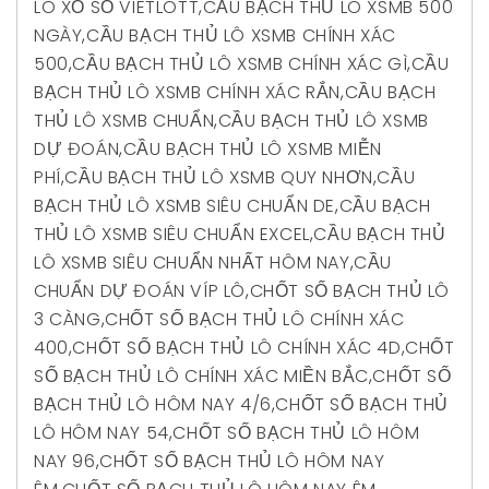
LÔ XỔ SỐ VIETLOTT
,
CẦU BẠCH THỦ LÔ XSMB 500
NGÀY
,
CẦU BẠCH THỦ LÔ XSMB CHÍNH XÁC
500
,
CẦU BẠCH THỦ LÔ XSMB CHÍNH XÁC GÌ
,
CẦU
BẠCH THỦ LÔ XSMB CHÍNH XÁC RẮN
,
CẦU BẠCH
THỦ LÔ XSMB CHUẨN
,
CẦU BẠCH THỦ LÔ XSMB
DỰ ĐOÁN
,
CẦU BẠCH THỦ LÔ XSMB MIỄN
PHÍ
,
CẦU BẠCH THỦ LÔ XSMB QUY NHƠN
,
CẦU
BẠCH THỦ LÔ XSMB SIÊU CHUẨN DE
,
CẦU BẠCH
THỦ LÔ XSMB SIÊU CHUẨN EXCEL
,
CẦU BẠCH THỦ
LÔ XSMB SIÊU CHUẨN NHẤT HÔM NAY
,
CẦU
CHUẨN DỰ ĐOÁN VÍP LÔ
,
CHỐT SỐ BẠCH THỦ LÔ
3 CÀNG
,
CHỐT SỐ BẠCH THỦ LÔ CHÍNH XÁC
400
,
CHỐT SỐ BẠCH THỦ LÔ CHÍNH XÁC 4D
,
CHỐT
SỐ BẠCH THỦ LÔ CHÍNH XÁC MIỀN BẮC
,
CHỐT SỐ
BẠCH THỦ LÔ HÔM NAY 4/6
,
CHỐT SỐ BẠCH THỦ
LÔ HÔM NAY 54
,
CHỐT SỐ BẠCH THỦ LÔ HÔM
NAY 96
,
CHỐT SỐ BẠCH THỦ LÔ HÔM NAY