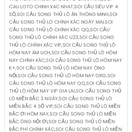
CAU LOTO CHINH XAC NHAT
,
SOI CẦU SIÊU VIP 4
SỐ
,
SOI CẦU SONG THỦ LÔ ĂN THÔNG MINH
,
SOI
CẦU SONG THỦ LÔ CHÍNH XÁC NGÀY MAI
,
SOI
CẦU SONG THỦ LÔ CHÍNH XÁC QQ
,
SOI CẦU
SONG THỦ LÔ CHÍNH XÁC U23
,
SOI CẦU SONG
THỦ LÔ CHÍNH XÁC VIP
,
SOI CẦU SONG THỦ LÔ
HÔM NAY ÂM LICH
,
SOI CẦU SONG THỦ LÔ HÔM
NAY CHÍNH XÁC
,
SOI CẦU SONG THỦ LÔ HÔM NAY
K+
,
SOI CẦU SONG THỦ LÔ HÔM NAY ÔNG
NỘI
,
SOI CẦU SONG THỦ LÔ HÔM NAY ORG
,
SOI
CẦU SONG THỦ LÔ HÔM NAY QQ
,
SOI CẦU SONG
THỦ LÔ HÔM NAY VIP GIA LAI
,
SOI CẦU SONG THỦ
LÔ MIỀN BẮC 3 NGÀY
,
SOI CẦU SONG THỦ LÔ
MIỀN BẮC 4 SỐ VIP
,
SOI CẦU SONG THỦ LÔ MIỀN
BẮC ƠI HÔM NAY
,
SOI CẦU SONG THỦ LÔ MIỀN
BẮC ÔNG NỘI ƠI
,
SOI CẦU SONG THỦ LÔ MIỀN
BẮC PHÍ CHÍNH XÁC
,
SOI CẦU SONG THỦ LÔ MIỀN