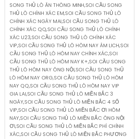
SONG THỦ LÔ ĂN THÔNG MINH
,
SOI CẦU SONG
THỦ LÔ CHÍNH XÁC EM
,
SOI CẦU SONG THỦ LÔ
CHÍNH XÁC NGÀY MAI
,
SOI CẦU SONG THỦ LÔ
CHÍNH XÁC QQ
,
SOI CẦU SONG THỦ LÔ CHÍNH
XÁC U23
,
SOI CẦU SONG THỦ LÔ CHÍNH XÁC
VIP
,
SOI CẦU SONG THỦ LÔ HÔM NAY ÂM LICH
,
SOI
CẦU SONG THỦ LÔ HÔM NAY CHÍNH XÁC
,
SOI
CẦU SONG THỦ LÔ HÔM NAY K+
,
SOI CẦU SONG
THỦ LÔ HÔM NAY ÔNG NỘI
,
SOI CẦU SONG THỦ
LÔ HÔM NAY ORG
,
SOI CẦU SONG THỦ LÔ HÔM
NAY QQ
,
SOI CẦU SONG THỦ LÔ HÔM NAY VIP
GIA LAI
,
SOI CẦU SONG THỦ LÔ MIỀN BẮC 3
NGÀY
,
SOI CẦU SONG THỦ LÔ MIỀN BẮC 4 SỐ
VIP
,
SOI CẦU SONG THỦ LÔ MIỀN BẮC ƠI HÔM
NAY
,
SOI CẦU SONG THỦ LÔ MIỀN BẮC ÔNG NỘI
ƠI
,
SOI CẦU SONG THỦ LÔ MIỀN BẮC PHÍ CHÍNH
XÁC
,
SOI CẦU SONG THỦ LÔ MIỀN BẮC PHƯƠNG