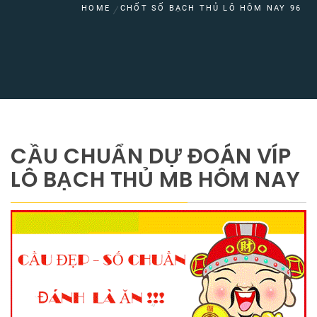
HOME
CHỐT SỐ BẠCH THỦ LÔ HÔM NAY 96
CẦU CHUẨN DỰ ĐOÁN VÍP
LÔ BẠCH THỦ MB HÔM NAY