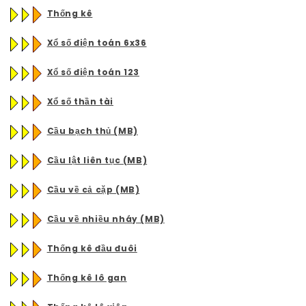
Thống kê
Xổ số điện toán 6x36
Xổ số điện toán 123
Xổ số thần tài
Cầu bạch thủ (MB)
Cầu lật liên tục (MB)
Cầu về cả cặp (MB)
Cầu về nhiều nháy (MB)
Thống kê đầu đuôi
Thống kê lô gan