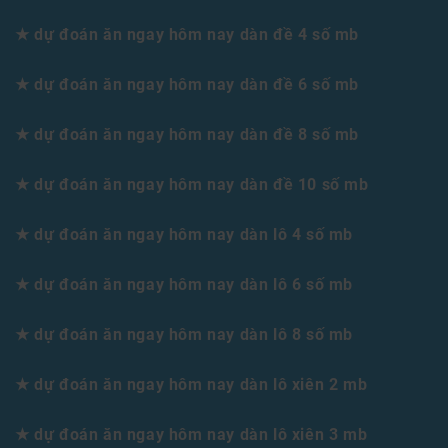
★ dự đoán ăn ngay hôm nay dàn đề 4 số mb
★ dự đoán ăn ngay hôm nay dàn đề 6 số mb
★ dự đoán ăn ngay hôm nay dàn đề 8 số mb
★ dự đoán ăn ngay hôm nay dàn đề 10 số mb
★ dự đoán ăn ngay hôm nay dàn lô 4 số mb
★ dự đoán ăn ngay hôm nay dàn lô 6 số mb
★ dự đoán ăn ngay hôm nay dàn lô 8 số mb
★ dự đoán ăn ngay hôm nay dàn lô xiên 2 mb
★ dự đoán ăn ngay hôm nay dàn lô xiên 3 mb