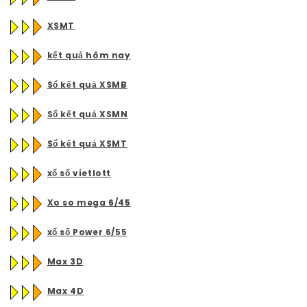
XSMT
kết quả hôm nay
Sổ kết quả XSMB
Sổ kết quả XSMN
Sổ kết quả XSMT
xổ số vietlott
Xo so mega 6/45
xổ số Power 6/55
Max 3D
Max 4D