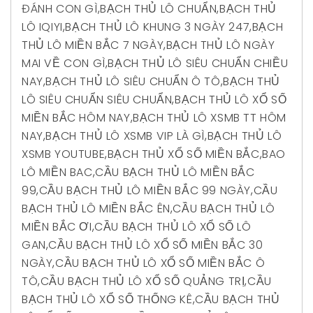
ĐÁNH CON GÌ
,
BẠCH THỦ LÔ CHUẨN
,
BẠCH THỦ
LÔ IQIYI
,
BẠCH THỦ LÔ KHUNG 3 NGÀY 247
,
BẠCH
THỦ LÔ MIỀN BẮC 7 NGÀY
,
BẠCH THỦ LÔ NGÀY
MAI VỀ CON GÌ
,
BẠCH THỦ LÔ SIÊU CHUẨN CHIỀU
NAY
,
BẠCH THỦ LÔ SIÊU CHUẨN Ô TÔ
,
BẠCH THỦ
LÔ SIÊU CHUẨN SIÊU CHUẨN
,
BẠCH THỦ LÔ XỔ SỐ
MIỀN BẮC HÔM NAY
,
BẠCH THỦ LÔ XSMB TT HÔM
NAY
,
BẠCH THỦ LÔ XSMB VIP LÀ GÌ
,
BẠCH THỦ LÔ
XSMB YOUTUBE
,
BẠCH THỦ XỔ SỐ MIỀN BẮC
,
BAO
LÔ MIỀN BAC
,
CẦU BẠCH THỦ LÔ MIỀN BẮC
99
,
CẦU BẠCH THỦ LÔ MIỀN BẮC 99 NGÀY
,
CẦU
BẠCH THỦ LÔ MIỀN BẮC ÊN
,
CẦU BẠCH THỦ LÔ
MIỀN BẮC ƠI
,
CẦU BẠCH THỦ LÔ XỔ SỐ LÔ
GAN
,
CẦU BẠCH THỦ LÔ XỔ SỐ MIỀN BẮC 30
NGÀY
,
CẦU BẠCH THỦ LÔ XỔ SỐ MIỀN BẮC Ô
TÔ
,
CẦU BẠCH THỦ LÔ XỔ SỐ QUẢNG TRỊ
,
CẦU
BẠCH THỦ LÔ XỔ SỐ THỐNG KÊ
,
CẦU BẠCH THỦ