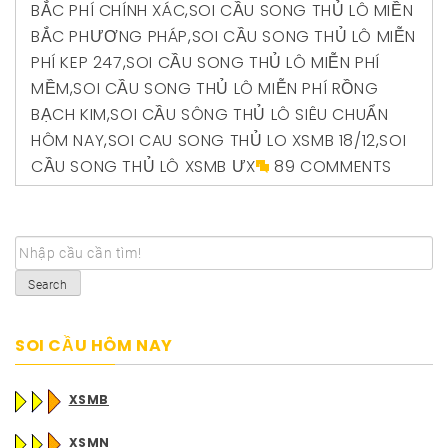
BẮC PHÍ CHÍNH XÁC
,
SOI CẦU SONG THỦ LÔ MIỀN
BẮC PHƯƠNG PHÁP
,
SOI CẦU SONG THỦ LÔ MIỄN
PHÍ KEP 247
,
SOI CẦU SONG THỦ LÔ MIỄN PHÍ
MỀM
,
SOI CẦU SONG THỦ LÔ MIỄN PHÍ RỒNG
BẠCH KIM
,
SOI CẦU SÔNG THỦ LÔ SIÊU CHUẨN
HÔM NAY
,
SOI CAU SONG THỦ LO XSMB 18/12
,
SOI
CẦU SONG THỦ LÔ XSMB ƯX
89 COMMENTS
Search
SOI CẦU HÔM NAY
XSMB
XSMN