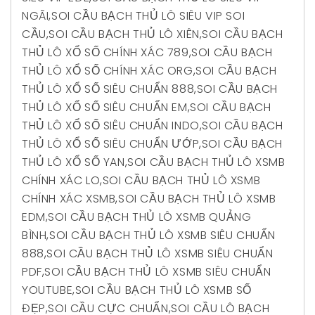
NGÃI
,
SOI CẦU BẠCH THỦ LÔ SIÊU VIP SOI
CẦU
,
SOI CẦU BẠCH THỦ LÔ XIÊN
,
SOI CẦU BẠCH
THỦ LÔ XỔ SỐ CHÍNH XÁC 789
,
SOI CẦU BẠCH
THỦ LÔ XỔ SỐ CHÍNH XÁC ORG
,
SOI CẦU BẠCH
THỦ LÔ XỔ SỐ SIÊU CHUẨN 888
,
SOI CẦU BẠCH
THỦ LÔ XỔ SỐ SIÊU CHUẨN EM
,
SOI CẦU BẠCH
THỦ LÔ XỔ SỐ SIÊU CHUẨN INDO
,
SOI CẦU BẠCH
THỦ LÔ XỔ SỐ SIÊU CHUẨN ƯỚP
,
SOI CẦU BẠCH
THỦ LÔ XỔ SỐ YAN
,
SOI CẦU BẠCH THỦ LÔ XSMB
CHÍNH XÁC LO
,
SOI CẦU BẠCH THỦ LÔ XSMB
CHÍNH XÁC XSMB
,
SOI CẦU BẠCH THỦ LÔ XSMB
EDM
,
SOI CẦU BẠCH THỦ LÔ XSMB QUẢNG
BÌNH
,
SOI CẦU BẠCH THỦ LÔ XSMB SIÊU CHUẨN
888
,
SOI CẦU BẠCH THỦ LÔ XSMB SIÊU CHUẨN
PDF
,
SOI CẦU BẠCH THỦ LÔ XSMB SIÊU CHUẨN
YOUTUBE
,
SOI CẦU BẠCH THỦ LÔ XSMB SỐ
ĐẸP
,
SOI CẦU CỰC CHUẨN
,
SOI CẦU LÔ BẠCH