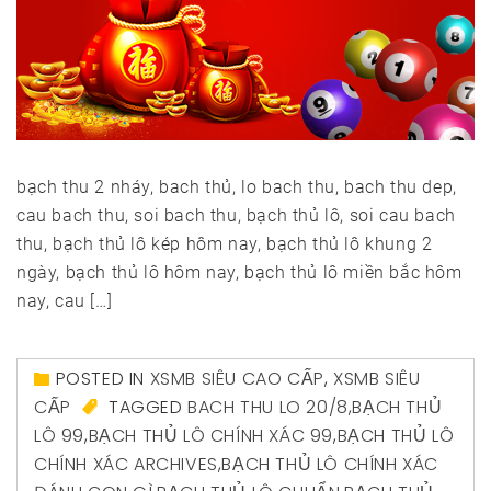
bạch thu 2 nháy, bach thủ, lo bach thu, bach thu dep,
cau bach thu, soi bach thu, bạch thủ lô, soi cau bach
thu, bạch thủ lô kép hôm nay, bạch thủ lô khung 2
ngày, bạch thủ lô hôm nay, bạch thủ lô miền bắc hôm
nay, cau […]
POSTED IN
XSMB SIÊU CAO CẤP
,
XSMB SIÊU
CẤP
TAGGED
BACH THU LO 20/8
,
BẠCH THỦ
LÔ 99
,
BẠCH THỦ LÔ CHÍNH XÁC 99
,
BẠCH THỦ LÔ
CHÍNH XÁC ARCHIVES
,
BẠCH THỦ LÔ CHÍNH XÁC