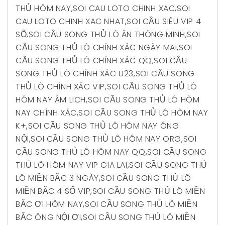
THỦ HÔM NAY
,
SOI CAU LOTO CHINH XAC
,
SOI
CAU LOTO CHINH XAC NHAT
,
SOI CẦU SIÊU VIP 4
SỐ
,
SOI CẦU SONG THỦ LÔ ĂN THÔNG MINH
,
SOI
CẦU SONG THỦ LÔ CHÍNH XÁC NGÀY MAI
,
SOI
CẦU SONG THỦ LÔ CHÍNH XÁC QQ
,
SOI CẦU
SONG THỦ LÔ CHÍNH XÁC U23
,
SOI CẦU SONG
THỦ LÔ CHÍNH XÁC VIP
,
SOI CẦU SONG THỦ LÔ
HÔM NAY ÂM LICH
,
SOI CẦU SONG THỦ LÔ HÔM
NAY CHÍNH XÁC
,
SOI CẦU SONG THỦ LÔ HÔM NAY
K+
,
SOI CẦU SONG THỦ LÔ HÔM NAY ÔNG
NỘI
,
SOI CẦU SONG THỦ LÔ HÔM NAY ORG
,
SOI
CẦU SONG THỦ LÔ HÔM NAY QQ
,
SOI CẦU SONG
THỦ LÔ HÔM NAY VIP GIA LAI
,
SOI CẦU SONG THỦ
LÔ MIỀN BẮC 3 NGÀY
,
SOI CẦU SONG THỦ LÔ
MIỀN BẮC 4 SỐ VIP
,
SOI CẦU SONG THỦ LÔ MIỀN
BẮC ƠI HÔM NAY
,
SOI CẦU SONG THỦ LÔ MIỀN
BẮC ÔNG NỘI ƠI
,
SOI CẦU SONG THỦ LÔ MIỀN