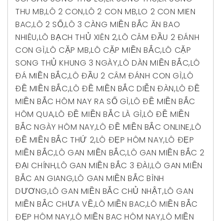
THU MB
,
LÔ 2 CON
,
LÔ 2 CON MB
,
LO 2 CON MIEN
BAC
,
LÔ 2 SỐ
,
LÔ 3 CÀNG MIỀN BẮC ĂN BAO
NHIÊU
,
LÔ BẠCH THỦ XIÊN 2
,
LÔ CÂM ĐẦU 2 ĐÁNH
CON GÌ
,
LÔ CẶP MB
,
LÔ CẶP MIỀN BẮC
,
LÔ CẶP
SONG THỦ KHUNG 3 NGÀY
,
LÔ DÀN MIỀN BẮC
,
LÔ
ĐÁ MIỀN BẮC
,
LÔ ĐẦU 2 CÂM ĐÁNH CON GÌ
,
LÔ
ĐỀ MIỀN BẮC
,
LÔ ĐỀ MIỀN BẮC DIỄN ĐÀN
,
LÔ ĐỀ
MIỀN BẮC HÔM NAY RA SỐ GÌ
,
LÔ ĐỀ MIỀN BẮC
HÔM QUA
,
LÔ ĐỀ MIỀN BẮC LÀ GÌ
,
LÔ ĐỀ MIỀN
BẮC NGÀY HÔM NAY
,
LÔ ĐỀ MIỀN BẮC ONLINE
,
LÔ
ĐỀ MIỀN BẮC THỨ 2
,
LÔ ĐẸP HÔM NAY
,
LÔ ĐẸP
MIỀN BẮC
,
LÔ GAN MIỀN BẮC
,
LÔ GAN MIỀN BẮC 2
ĐẠI CHÍNH
,
LÔ GAN MIỀN BẮC 3 ĐÀI
,
LÔ GAN MIỀN
BẮC AN GIANG
,
LÔ GAN MIỀN BẮC BÌNH
DƯƠNG
,
LÔ GAN MIỀN BẮC CHỦ NHẬT
,
LÔ GAN
MIỀN BẮC CHƯA VỀ
,
LÔ MIỀN BAC
,
LÔ MIỀN BẮC
ĐẸP HÔM NAY
,
LÔ MIỀN BAC HÔM NAY
,
LÔ MIỀN