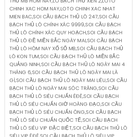
THỦ MB HÔM NAY
,
LÔ BẠCH THỦ XIÊN 2
,
LOTO
CHINH XAC HOM NAY
,
LOTO CHINH XAC NHAT
MIEN BAC
,
SOI CẦU BẠCH THỦ LÔ 247
,
SOI CẦU
BẠCH THỦ LÔ CHÍNH XÁC 9999
,
SOI CẦU BẠCH
THỦ LÔ CHÍNH XÁC QUY HOẠCH
,
SOI CẦU BẠCH
THỦ LÔ ĐỀ MIỀN BẮC NGÀY MAI
,
SOI CẦU BẠCH
THỦ LÔ HÔM NAY XỔ SỐ MB
,
SOI CẦU BẠCH THỦ
LÔ KON TUM
,
SOI CẦU BẠCH THỦ LÔ MIỀN BẮC
QUẢNG NINH
,
SOI CẦU BẠCH THỦ LÔ NGÀY MAI 4
THÁNG 6
,
SOI CẦU BẠCH THỦ LÔ NGÀY MAI LÀ
GÌ
,
SOI CẦU BẠCH THỦ LÔ NGÀY MAI LIÊU
,
SOI CẦU
BẠCH THỦ LÔ NGÀY MAI SÓC TRĂNG
,
SOI CẦU
BẠCH THỦ LÔ SIÊU CHUẨN ÊĐÊ
,
SOI CẦU BẠCH
THỦ LÔ SIÊU CHUẨN GIỜ HOÀNG ĐẠO
,
SOI CẦU
BẠCH THỦ LÔ SIÊU CHUẨN ÔNG
,
SOI CẦU BẠCH
THỦ LÔ SIÊU CHUẨN QUỐC TẾ
,
SOI CẦU BẠCH
THỦ LÔ SIÊU VIP ĐẶC BIỆT
,
SOI CẦU BẠCH THỦ LÔ
SIÊU VIP ÊĐÊ
,
SOI CẦU BẠCH THỦ LÔ SIÊU VIP