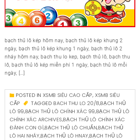
bạch thủ lô kép hôm nay, bạch thủ lô kép khung 2
ngày, bạch thủ lô kép khung 1 ngày, bạch thủ lô 2
nháy hôm nay, bach thu lo kep, bạch thủ lô, bạch thu
lô, bạch thủ lô kép miễn phí 1 ngày, bạch thủ lô mỗi
ngày, […]
POSTED IN
XSMB SIÊU CAO CẤP
,
XSMB SIÊU
CẤP
TAGGED
BACH THU LO 20/8
,
BẠCH THỦ
LÔ 99
,
BẠCH THỦ LÔ CHÍNH XÁC 99
,
BẠCH THỦ LÔ
CHÍNH XÁC ARCHIVES
,
BẠCH THỦ LÔ CHÍNH XÁC
ĐÁNH CON GÌ
,
BẠCH THỦ LÔ CHUẨN
,
BẠCH THỦ
LÔ HAI NHÁY
,
BẠCH THỦ LÔ HNAY
,
BẠCH THỦ LÔ