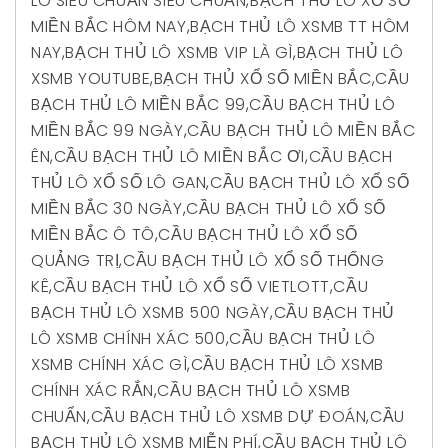
LÔ SIÊU CHUẨN SIÊU CHUẨN
,
BẠCH THỦ LÔ XỔ SỐ
MIỀN BẮC HÔM NAY
,
BẠCH THỦ LÔ XSMB TT HÔM
NAY
,
BẠCH THỦ LÔ XSMB VIP LÀ GÌ
,
BẠCH THỦ LÔ
XSMB YOUTUBE
,
BẠCH THỦ XỔ SỐ MIỀN BẮC
,
CẦU
BẠCH THỦ LÔ MIỀN BẮC 99
,
CẦU BẠCH THỦ LÔ
MIỀN BẮC 99 NGÀY
,
CẦU BẠCH THỦ LÔ MIỀN BẮC
ÊN
,
CẦU BẠCH THỦ LÔ MIỀN BẮC ƠI
,
CẦU BẠCH
THỦ LÔ XỔ SỐ LÔ GAN
,
CẦU BẠCH THỦ LÔ XỔ SỐ
MIỀN BẮC 30 NGÀY
,
CẦU BẠCH THỦ LÔ XỔ SỐ
MIỀN BẮC Ô TÔ
,
CẦU BẠCH THỦ LÔ XỔ SỐ
QUẢNG TRỊ
,
CẦU BẠCH THỦ LÔ XỔ SỐ THỐNG
KÊ
,
CẦU BẠCH THỦ LÔ XỔ SỐ VIETLOTT
,
CẦU
BẠCH THỦ LÔ XSMB 500 NGÀY
,
CẦU BẠCH THỦ
LÔ XSMB CHÍNH XÁC 500
,
CẦU BẠCH THỦ LÔ
XSMB CHÍNH XÁC GÌ
,
CẦU BẠCH THỦ LÔ XSMB
CHÍNH XÁC RẮN
,
CẦU BẠCH THỦ LÔ XSMB
CHUẨN
,
CẦU BẠCH THỦ LÔ XSMB DỰ ĐOÁN
,
CẦU
BẠCH THỦ LÔ XSMB MIỄN PHÍ
,
CẦU BẠCH THỦ LÔ