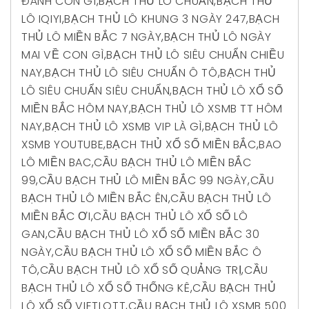
ĐÁNH CON GÌ
,
BẠCH THỦ LÔ CHUẨN
,
BẠCH THỦ
LÔ IQIYI
,
BẠCH THỦ LÔ KHUNG 3 NGÀY 247
,
BẠCH
THỦ LÔ MIỀN BẮC 7 NGÀY
,
BẠCH THỦ LÔ NGÀY
MAI VỀ CON GÌ
,
BẠCH THỦ LÔ SIÊU CHUẨN CHIỀU
NAY
,
BẠCH THỦ LÔ SIÊU CHUẨN Ô TÔ
,
BẠCH THỦ
LÔ SIÊU CHUẨN SIÊU CHUẨN
,
BẠCH THỦ LÔ XỔ SỐ
MIỀN BẮC HÔM NAY
,
BẠCH THỦ LÔ XSMB TT HÔM
NAY
,
BẠCH THỦ LÔ XSMB VIP LÀ GÌ
,
BẠCH THỦ LÔ
XSMB YOUTUBE
,
BẠCH THỦ XỔ SỐ MIỀN BẮC
,
BAO
LÔ MIỀN BAC
,
CẦU BẠCH THỦ LÔ MIỀN BẮC
99
,
CẦU BẠCH THỦ LÔ MIỀN BẮC 99 NGÀY
,
CẦU
BẠCH THỦ LÔ MIỀN BẮC ÊN
,
CẦU BẠCH THỦ LÔ
MIỀN BẮC ƠI
,
CẦU BẠCH THỦ LÔ XỔ SỐ LÔ
GAN
,
CẦU BẠCH THỦ LÔ XỔ SỐ MIỀN BẮC 30
NGÀY
,
CẦU BẠCH THỦ LÔ XỔ SỐ MIỀN BẮC Ô
TÔ
,
CẦU BẠCH THỦ LÔ XỔ SỐ QUẢNG TRỊ
,
CẦU
BẠCH THỦ LÔ XỔ SỐ THỐNG KÊ
,
CẦU BẠCH THỦ
LÔ XỔ SỐ VIETLOTT
,
CẦU BẠCH THỦ LÔ XSMB 500