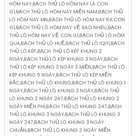
HÔM NAY
,
BẠCH THỦ LÔ HÔM NAY LÀ CON
GÌ
,
BẠCH THỦ LÔ HÔM NAY MIỀN NAM
,
BẠCH THỦ
LÔ HÔM NAY MN
,
BẠCH THỦ LÔ HÔM NAY RA CON
GÌ
,
BẠCH THỦ LÔ HÔM NAY VỀ BAO NHIÊU
,
BẠCH
THỦ LÔ HÔM NAY VỀ CON GÌ
,
BẠCH THỦ LÔ HÔM
QUA
,
BẠCH THỦ LÔ HUẾ
,
BẠCH THỦ LÔ IQIYI
,
BẠCH
THỦ LÔ KÉP
,
BẠCH THỦ LÔ KÉP KHUNG 2
NGÀY
,
BẠCH THỦ LÔ KÉP KHUNG 3 NGÀY
,
BẠCH
THỦ LÔ KÉP KHUNG 3 NGÀY 3 MIỀN
,
BẠCH THỦ LÔ
KÉP KHUNG 5 NGÀY
,
BẠCH THỦ LÔ KÉP MIỀN
BẮC
,
BẠCH THỦ LÔ KHUNG
,
BẠCH THỦ LÔ KHUNG 1
NGÀY
,
BẠCH THỦ LÔ KHUNG 2 NGÀY
,
BẠCH THỦ
LÔ KHUNG 2 NGÀY 247
,
BẠCH THỦ LÔ KHUNG 2
NGÀY MIỄN PHÍ
,
BẠCH THỦ LÔ KHUNG 247
,
BẠCH
THỦ LÔ KHUNG 3 NGÀY
,
BẠCH THỦ LÔ KHUNG 3
NGÀY 247
,
BẠCH THỦ LÔ KHUNG 3 NGÀY
CHUẨN
,
BẠCH THỦ LÔ KHUNG 3 NGÀY MIỄN