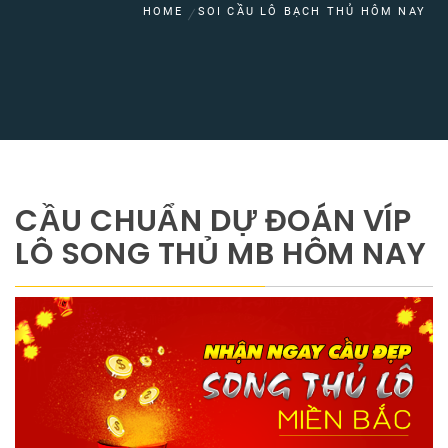
HOME
SOI CẦU LÔ BẠCH THỦ HÔM NAY
CẦU CHUẨN DỰ ĐOÁN VÍP
LÔ SONG THỦ MB HÔM NAY