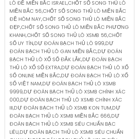
LÔ ĐỀ MIỀN BẮC ISRAEL
,
CHỐT SỐ SONG THỦ LÔ
MIỀN BẮC 56
,
CHỐT SỐ SONG THỦ LÔ MIỀN BẮC
ĐỀ HÔM NAY
,
CHỐT SỐ SONG THỦ LÔ MIỀN BẮC
ĐẸP
,
CHỐT SỐ SONG THỦ LÔ MIỀN BẮC PHƯƠNG
KHANH
,
CHỐT SỐ SONG THỦ LÔ XSMB 56
,
CHỐT
SỐ UY TÍN
,
DỰ ĐOÁN BẠCH THỦ LÔ 999
,
DỰ
ĐOÁN BẠCH THỦ LÔ GAN MIỀN BẮC
,
DỰ ĐOÁN
BẠCH THỦ LÔ XỔ SỐ ĐẮK LẮK
,
DỰ ĐOÁN BẠCH
THỦ LÔ XỔ SỐ EXTRA
,
DỰ ĐOÁN BẠCH THỦ LÔ XỔ
SỐ ONLINE MIỀN BẮC
,
DỰ ĐOÁN BẠCH THỦ LÔ XỔ
SỐ VIỆT NAM
,
DỰ ĐOÁN BẠCH THỦ LÔ XSMB
9999
,
DỰ ĐOÁN BẠCH THỦ LÔ XSMB CHÍNH XÁC
000
,
DỰ ĐOÁN BẠCH THỦ LÔ XSMB CHÍNH XÁC
III
,
DỰ ĐOÁN BẠCH THỦ LÔ XSMB KON TUM
,
DỰ
ĐOÁN BẠCH THỦ LÔ XSMB MIỀN BẮC 666
,
DỰ
ĐOÁN BẠCH THỦ LÔ XSMB SIÊU CHUẨN BẠC
LIÊU
,
DỰ ĐOÁN BẠCH THỦ LÔ XSMB SIÊU CHUẨN