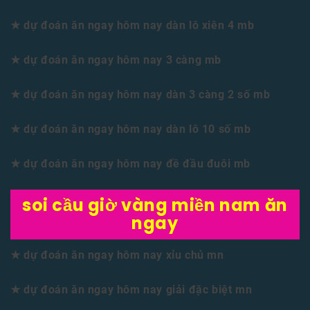
★ dự đoán ăn ngay hôm nay dàn lô xiên 4 mb
★ dự đoán ăn ngay hôm nay 3 càng mb
★ dự đoán ăn ngay hôm nay dàn 3 càng 2 số mb
★ dự đoán ăn ngay hôm nay dàn lô 10 số mb
★ dự đoán ăn ngay hôm nay đề đầu đuôi mb
soi cầu giờ vàng miền nam ăn
ngay
★ dự đoán ăn ngay hôm nay xỉu chủ mn
★ dự đoán ăn ngay hôm nay giải đặc biệt mn