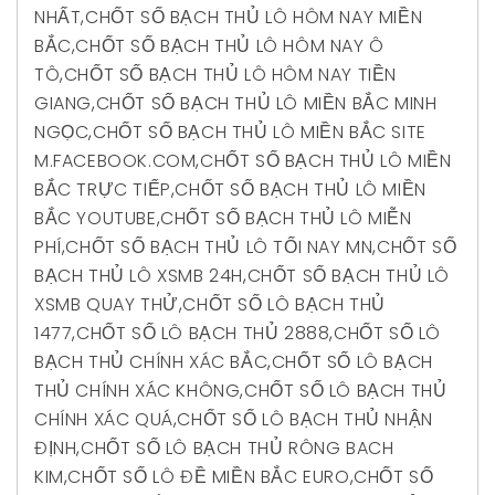
NHẤT
,
CHỐT SỐ BẠCH THỦ LÔ HÔM NAY MIỀN
BẮC
,
CHỐT SỐ BẠCH THỦ LÔ HÔM NAY Ô
TÔ
,
CHỐT SỐ BẠCH THỦ LÔ HÔM NAY TIỀN
GIANG
,
CHỐT SỐ BẠCH THỦ LÔ MIỀN BẮC MINH
NGỌC
,
CHỐT SỐ BẠCH THỦ LÔ MIỀN BẮC SITE
M.FACEBOOK.COM
,
CHỐT SỐ BẠCH THỦ LÔ MIỀN
BẮC TRỰC TIẾP
,
CHỐT SỐ BẠCH THỦ LÔ MIỀN
BẮC YOUTUBE
,
CHỐT SỐ BẠCH THỦ LÔ MIỄN
PHÍ
,
CHỐT SỐ BẠCH THỦ LÔ TỐI NAY MN
,
CHỐT SỐ
BẠCH THỦ LÔ XSMB 24H
,
CHỐT SỐ BẠCH THỦ LÔ
XSMB QUAY THỬ
,
CHỐT SỐ LÔ BẠCH THỦ
1477
,
CHỐT SỐ LÔ BẠCH THỦ 2888
,
CHỐT SỐ LÔ
BẠCH THỦ CHÍNH XÁC BẮC
,
CHỐT SỐ LÔ BẠCH
THỦ CHÍNH XÁC KHÔNG
,
CHỐT SỐ LÔ BẠCH THỦ
CHÍNH XÁC QUÁ
,
CHỐT SỐ LÔ BẠCH THỦ NHẬN
ĐỊNH
,
CHỐT SỐ LÔ BẠCH THỦ RÔNG BACH
KIM
,
CHỐT SỐ LÔ ĐỀ MIỀN BẮC EURO
,
CHỐT SỐ