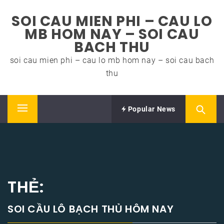
Skip
SOI CAU MIEN PHI – CAU LO
to
MB HOM NAY – SOI CAU
content
BACH THU
soi cau mien phi – cau lo mb hom nay – soi cau bach
thu
Popular News
Primary
Menu
THẺ:
SOI CẦU LÔ BẠCH THỦ HÔM NAY