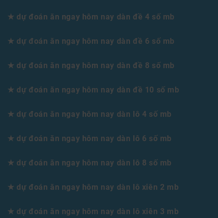
★ dự đoán ăn ngay hôm nay dàn đề 4 số mb
★ dự đoán ăn ngay hôm nay dàn đề 6 số mb
★ dự đoán ăn ngay hôm nay dàn đề 8 số mb
★ dự đoán ăn ngay hôm nay dàn đề 10 số mb
★ dự đoán ăn ngay hôm nay dàn lô 4 số mb
★ dự đoán ăn ngay hôm nay dàn lô 6 số mb
★ dự đoán ăn ngay hôm nay dàn lô 8 số mb
★ dự đoán ăn ngay hôm nay dàn lô xiên 2 mb
★ dự đoán ăn ngay hôm nay dàn lô xiên 3 mb