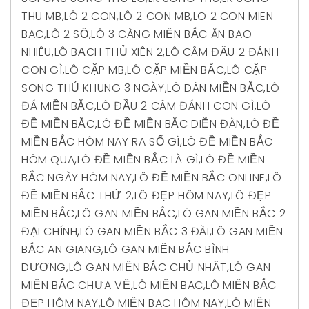
THU MB
,
LÔ 2 CON
,
LÔ 2 CON MB
,
LO 2 CON MIEN
BAC
,
LÔ 2 SỐ
,
LÔ 3 CÀNG MIỀN BẮC ĂN BAO
NHIÊU
,
LÔ BẠCH THỦ XIÊN 2
,
LÔ CÂM ĐẦU 2 ĐÁNH
CON GÌ
,
LÔ CẶP MB
,
LÔ CẶP MIỀN BẮC
,
LÔ CẶP
SONG THỦ KHUNG 3 NGÀY
,
LÔ DÀN MIỀN BẮC
,
LÔ
ĐÁ MIỀN BẮC
,
LÔ ĐẦU 2 CÂM ĐÁNH CON GÌ
,
LÔ
ĐỀ MIỀN BẮC
,
LÔ ĐỀ MIỀN BẮC DIỄN ĐÀN
,
LÔ ĐỀ
MIỀN BẮC HÔM NAY RA SỐ GÌ
,
LÔ ĐỀ MIỀN BẮC
HÔM QUA
,
LÔ ĐỀ MIỀN BẮC LÀ GÌ
,
LÔ ĐỀ MIỀN
BẮC NGÀY HÔM NAY
,
LÔ ĐỀ MIỀN BẮC ONLINE
,
LÔ
ĐỀ MIỀN BẮC THỨ 2
,
LÔ ĐẸP HÔM NAY
,
LÔ ĐẸP
MIỀN BẮC
,
LÔ GAN MIỀN BẮC
,
LÔ GAN MIỀN BẮC 2
ĐẠI CHÍNH
,
LÔ GAN MIỀN BẮC 3 ĐÀI
,
LÔ GAN MIỀN
BẮC AN GIANG
,
LÔ GAN MIỀN BẮC BÌNH
DƯƠNG
,
LÔ GAN MIỀN BẮC CHỦ NHẬT
,
LÔ GAN
MIỀN BẮC CHƯA VỀ
,
LÔ MIỀN BAC
,
LÔ MIỀN BẮC
ĐẸP HÔM NAY
,
LÔ MIỀN BAC HÔM NAY
,
LÔ MIỀN