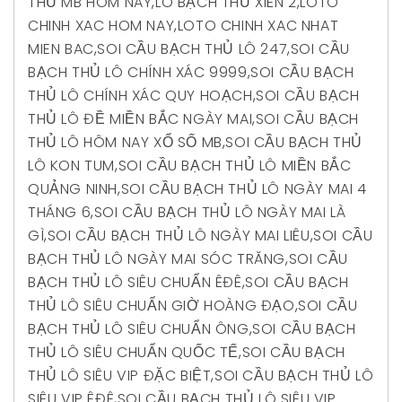
THỦ MB HÔM NAY
,
LÔ BẠCH THỦ XIÊN 2
,
LOTO
CHINH XAC HOM NAY
,
LOTO CHINH XAC NHAT
MIEN BAC
,
SOI CẦU BẠCH THỦ LÔ 247
,
SOI CẦU
BẠCH THỦ LÔ CHÍNH XÁC 9999
,
SOI CẦU BẠCH
THỦ LÔ CHÍNH XÁC QUY HOẠCH
,
SOI CẦU BẠCH
THỦ LÔ ĐỀ MIỀN BẮC NGÀY MAI
,
SOI CẦU BẠCH
THỦ LÔ HÔM NAY XỔ SỐ MB
,
SOI CẦU BẠCH THỦ
LÔ KON TUM
,
SOI CẦU BẠCH THỦ LÔ MIỀN BẮC
QUẢNG NINH
,
SOI CẦU BẠCH THỦ LÔ NGÀY MAI 4
THÁNG 6
,
SOI CẦU BẠCH THỦ LÔ NGÀY MAI LÀ
GÌ
,
SOI CẦU BẠCH THỦ LÔ NGÀY MAI LIÊU
,
SOI CẦU
BẠCH THỦ LÔ NGÀY MAI SÓC TRĂNG
,
SOI CẦU
BẠCH THỦ LÔ SIÊU CHUẨN ÊĐÊ
,
SOI CẦU BẠCH
THỦ LÔ SIÊU CHUẨN GIỜ HOÀNG ĐẠO
,
SOI CẦU
BẠCH THỦ LÔ SIÊU CHUẨN ÔNG
,
SOI CẦU BẠCH
THỦ LÔ SIÊU CHUẨN QUỐC TẾ
,
SOI CẦU BẠCH
THỦ LÔ SIÊU VIP ĐẶC BIỆT
,
SOI CẦU BẠCH THỦ LÔ
SIÊU VIP ÊĐÊ
,
SOI CẦU BẠCH THỦ LÔ SIÊU VIP