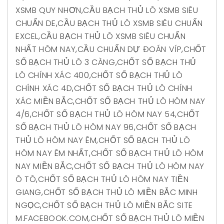
XSMB QUY NHƠN
,
CẦU BẠCH THỦ LÔ XSMB SIÊU
CHUẨN DE
,
CẦU BẠCH THỦ LÔ XSMB SIÊU CHUẨN
EXCEL
,
CẦU BẠCH THỦ LÔ XSMB SIÊU CHUẨN
NHẤT HÔM NAY
,
CẦU CHUẨN DỰ ĐOÁN VÍP
,
CHỐT
SỐ BẠCH THỦ LÔ 3 CÀNG
,
CHỐT SỐ BẠCH THỦ
LÔ CHÍNH XÁC 400
,
CHỐT SỐ BẠCH THỦ LÔ
CHÍNH XÁC 4D
,
CHỐT SỐ BẠCH THỦ LÔ CHÍNH
XÁC MIỀN BẮC
,
CHỐT SỐ BẠCH THỦ LÔ HÔM NAY
4/6
,
CHỐT SỐ BẠCH THỦ LÔ HÔM NAY 54
,
CHỐT
SỐ BẠCH THỦ LÔ HÔM NAY 96
,
CHỐT SỐ BẠCH
THỦ LÔ HÔM NAY ÊM
,
CHỐT SỐ BẠCH THỦ LÔ
HÔM NAY ÊM NHẤT
,
CHỐT SỐ BẠCH THỦ LÔ HÔM
NAY MIỀN BẮC
,
CHỐT SỐ BẠCH THỦ LÔ HÔM NAY
Ô TÔ
,
CHỐT SỐ BẠCH THỦ LÔ HÔM NAY TIỀN
GIANG
,
CHỐT SỐ BẠCH THỦ LÔ MIỀN BẮC MINH
NGỌC
,
CHỐT SỐ BẠCH THỦ LÔ MIỀN BẮC SITE
M.FACEBOOK.COM
,
CHỐT SỐ BẠCH THỦ LÔ MIỀN