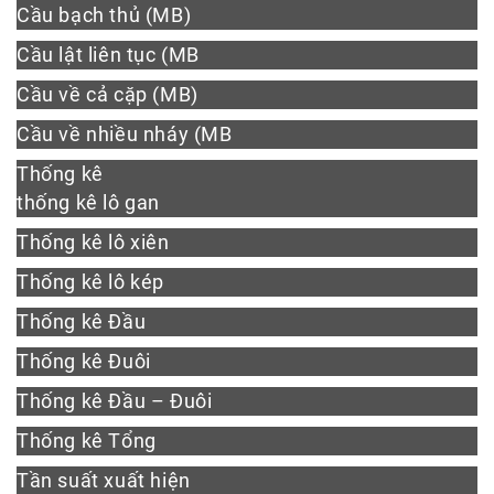
Cầu bạch thủ (MB)
Cầu lật liên tục (MB
Cầu về cả cặp (MB)
Cầu về nhiều nháy (MB
Thống kê
thống kê lô gan
Thống kê lô xiên
Thống kê lô kép
Thống kê Đầu
Thống kê Đuôi
Thống kê Đầu – Đuôi
Thống kê Tổng
Tần suất xuất hiện