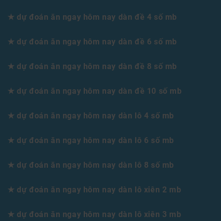
★ dự đoán ăn ngay hôm nay dàn đề 4 số mb
★ dự đoán ăn ngay hôm nay dàn đề 6 số mb
★ dự đoán ăn ngay hôm nay dàn đề 8 số mb
★ dự đoán ăn ngay hôm nay dàn đề 10 số mb
★ dự đoán ăn ngay hôm nay dàn lô 4 số mb
★ dự đoán ăn ngay hôm nay dàn lô 6 số mb
★ dự đoán ăn ngay hôm nay dàn lô 8 số mb
★ dự đoán ăn ngay hôm nay dàn lô xiên 2 mb
★ dự đoán ăn ngay hôm nay dàn lô xiên 3 mb