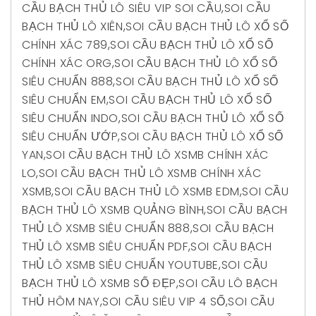
CẦU BẠCH THỦ LÔ SIÊU VIP SOI CẦU
,
SOI CẦU
BẠCH THỦ LÔ XIÊN
,
SOI CẦU BẠCH THỦ LÔ XỔ SỐ
CHÍNH XÁC 789
,
SOI CẦU BẠCH THỦ LÔ XỔ SỐ
CHÍNH XÁC ORG
,
SOI CẦU BẠCH THỦ LÔ XỔ SỐ
SIÊU CHUẨN 888
,
SOI CẦU BẠCH THỦ LÔ XỔ SỐ
SIÊU CHUẨN EM
,
SOI CẦU BẠCH THỦ LÔ XỔ SỐ
SIÊU CHUẨN INDO
,
SOI CẦU BẠCH THỦ LÔ XỔ SỐ
SIÊU CHUẨN ƯỚP
,
SOI CẦU BẠCH THỦ LÔ XỔ SỐ
YAN
,
SOI CẦU BẠCH THỦ LÔ XSMB CHÍNH XÁC
LO
,
SOI CẦU BẠCH THỦ LÔ XSMB CHÍNH XÁC
XSMB
,
SOI CẦU BẠCH THỦ LÔ XSMB EDM
,
SOI CẦU
BẠCH THỦ LÔ XSMB QUẢNG BÌNH
,
SOI CẦU BẠCH
THỦ LÔ XSMB SIÊU CHUẨN 888
,
SOI CẦU BẠCH
THỦ LÔ XSMB SIÊU CHUẨN PDF
,
SOI CẦU BẠCH
THỦ LÔ XSMB SIÊU CHUẨN YOUTUBE
,
SOI CẦU
BẠCH THỦ LÔ XSMB SỐ ĐẸP
,
SOI CẦU LÔ BẠCH
THỦ HÔM NAY
,
SOI CẦU SIÊU VIP 4 SỐ
,
SOI CẦU