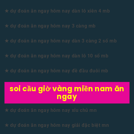
★ dự đoán ăn ngay hôm nay dàn lô xiên 4 mb
★ dự đoán ăn ngay hôm nay 3 càng mb
★ dự đoán ăn ngay hôm nay dàn 3 càng 2 số mb
★ dự đoán ăn ngay hôm nay dàn lô 10 số mb
★ dự đoán ăn ngay hôm nay đề đầu đuôi mb
soi cầu giờ vàng miền nam ăn
ngay
★ dự đoán ăn ngay hôm nay xỉu chủ mn
★ dự đoán ăn ngay hôm nay giải đặc biệt mn