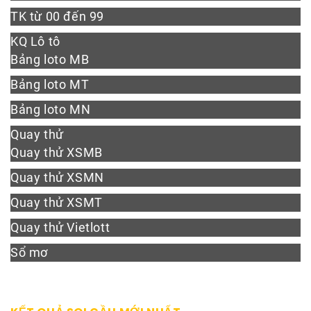
TK từ 00 đến 99
KQ Lô tô
Bảng loto MB
Bảng loto MT
Bảng loto MN
Quay thử
Quay thử XSMB
Quay thử XSMN
Quay thử XSMT
Quay thử Vietlott
Sổ mơ