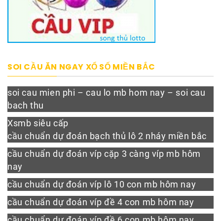
SOI CẦU ĂN NGAY XỔ SỐ MIỀN BẮC
soi cau mien phi – cau lo mb hom nay – soi cau
bach thu
Xsmb siêu cấp
cầu chuẩn dự đoán bạch thủ lô 2 nháy miền bắc
cầu chuẩn dự đoán víp cặp 3 càng víp mb hôm
nay
cầu chuẩn dự đoán víp lô 10 con mb hôm nay
cầu chuẩn dự đoán víp đề 4 con mb hôm nay
cầu chuẩn dự đoán víp đề 6 con mb hôm nay