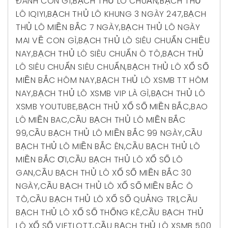
ĐÁNH CON GÌ
,
BẠCH THỦ LÔ CHUẨN
,
BẠCH THỦ
LÔ IQIYI
,
BẠCH THỦ LÔ KHUNG 3 NGÀY 247
,
BẠCH
THỦ LÔ MIỀN BẮC 7 NGÀY
,
BẠCH THỦ LÔ NGÀY
MAI VỀ CON GÌ
,
BẠCH THỦ LÔ SIÊU CHUẨN CHIỀU
NAY
,
BẠCH THỦ LÔ SIÊU CHUẨN Ô TÔ
,
BẠCH THỦ
LÔ SIÊU CHUẨN SIÊU CHUẨN
,
BẠCH THỦ LÔ XỔ SỐ
MIỀN BẮC HÔM NAY
,
BẠCH THỦ LÔ XSMB TT HÔM
NAY
,
BẠCH THỦ LÔ XSMB VIP LÀ GÌ
,
BẠCH THỦ LÔ
XSMB YOUTUBE
,
BẠCH THỦ XỔ SỐ MIỀN BẮC
,
BAO
LÔ MIỀN BAC
,
CẦU BẠCH THỦ LÔ MIỀN BẮC
99
,
CẦU BẠCH THỦ LÔ MIỀN BẮC 99 NGÀY
,
CẦU
BẠCH THỦ LÔ MIỀN BẮC ÊN
,
CẦU BẠCH THỦ LÔ
MIỀN BẮC ƠI
,
CẦU BẠCH THỦ LÔ XỔ SỐ LÔ
GAN
,
CẦU BẠCH THỦ LÔ XỔ SỐ MIỀN BẮC 30
NGÀY
,
CẦU BẠCH THỦ LÔ XỔ SỐ MIỀN BẮC Ô
TÔ
,
CẦU BẠCH THỦ LÔ XỔ SỐ QUẢNG TRỊ
,
CẦU
BẠCH THỦ LÔ XỔ SỐ THỐNG KÊ
,
CẦU BẠCH THỦ
LÔ XỔ SỐ VIETLOTT
,
CẦU BẠCH THỦ LÔ XSMB 500