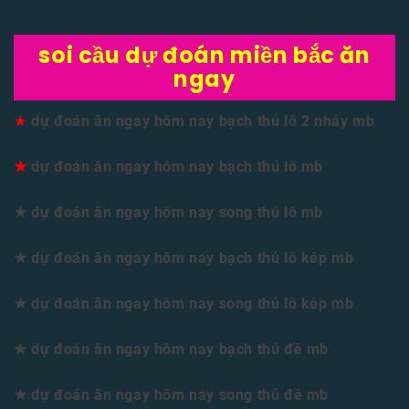
soi cầu dự đoán miền bắc ăn
ngay
★
dự đoán ăn ngay hôm nay bạch thủ lô 2 nháy mb
★
dự đoán ăn ngay hôm nay bạch thủ lô mb
★ dự đoán ăn ngay hôm nay song thủ lô mb
★ dự đoán ăn ngay hôm nay bạch thủ lô kép mb
★ dự đoán ăn ngay hôm nay song thủ lô kép mb
★ dự đoán ăn ngay hôm nay bạch thủ đề mb
★ dự đoán ăn ngay hôm nay song thủ đề mb