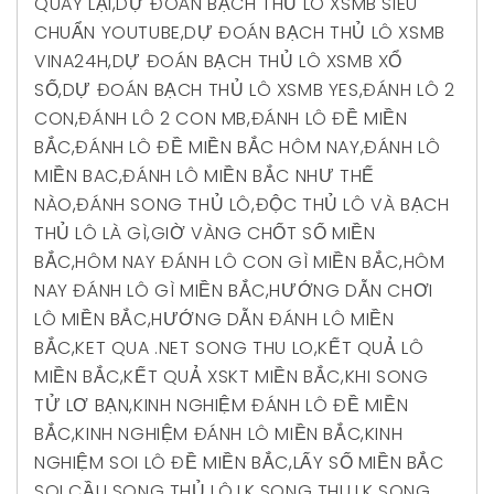
QUAY LẠI
,
DỰ ĐOÁN BẠCH THỦ LÔ XSMB SIÊU
CHUẨN YOUTUBE
,
DỰ ĐOÁN BẠCH THỦ LÔ XSMB
VINA24H
,
DỰ ĐOÁN BẠCH THỦ LÔ XSMB XỔ
SỐ
,
DỰ ĐOÁN BẠCH THỦ LÔ XSMB YES
,
ĐÁNH LÔ 2
CON
,
ĐÁNH LÔ 2 CON MB
,
ĐÁNH LÔ ĐỀ MIỀN
BẮC
,
ĐÁNH LÔ ĐỀ MIỀN BẮC HÔM NAY
,
ĐÁNH LÔ
MIỀN BAC
,
ĐÁNH LÔ MIỀN BẮC NHƯ THẾ
NÀO
,
ĐÁNH SONG THỦ LÔ
,
ĐỘC THỦ LÔ VÀ BẠCH
THỦ LÔ LÀ GÌ
,
GIỜ VÀNG CHỐT SỐ MIỀN
BẮC
,
HÔM NAY ĐÁNH LÔ CON GÌ MIỀN BẮC
,
HÔM
NAY ĐÁNH LÔ GÌ MIỀN BẮC
,
HƯỚNG DẪN CHƠI
LÔ MIỀN BẮC
,
HƯỚNG DẪN ĐÁNH LÔ MIỀN
BẮC
,
KET QUA .NET SONG THU LO
,
KẾT QUẢ LÔ
MIỀN BẮC
,
KẾT QUẢ XSKT MIỀN BẮC
,
KHI SONG
TỬ LƠ BẠN
,
KINH NGHIỆM ĐÁNH LÔ ĐỀ MIỀN
BẮC
,
KINH NGHIỆM ĐÁNH LÔ MIỀN BẮC
,
KINH
NGHIỆM SOI LÔ ĐỀ MIỀN BẮC
,
LẤY SỐ MIỀN BẮC
SOI CẦU SONG THỦ LÔ
,
LK SONG THU
,
LK SONG