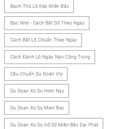
Bạch Thủ Lô Kép Miền Bắc
Bạc Nhớ - Cách Bắt Số Theo Ngày
Cách Bắt Lô Chuẩn Theo Ngày
Cách Đánh Lô Ngày Nào Cũng Trúng
Cầu Chuẩn Dự Đoán Víp
Du Doan Xo So Hom Nay
Du Doan Xo So Mien Bac
Du Doan Xo So Xổ Số Miền Bắc Dại Phát