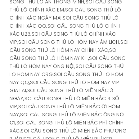
SONG THỦ LÔ ĂN THÔNG MINH
,
SOI CẦU SONG
THỦ LÔ CHÍNH XÁC EM
,
SOI CẦU SONG THỦ LÔ
CHÍNH XÁC NGÀY MAI
,
SOI CẦU SONG THỦ LÔ
CHÍNH XÁC QQ
,
SOI CẦU SONG THỦ LÔ CHÍNH
XÁC U23
,
SOI CẦU SONG THỦ LÔ CHÍNH XÁC
VIP
,
SOI CẦU SONG THỦ LÔ HÔM NAY ÂM LICH
,
SOI
CẦU SONG THỦ LÔ HÔM NAY CHÍNH XÁC
,
SOI
CẦU SONG THỦ LÔ HÔM NAY K+
,
SOI CẦU SONG
THỦ LÔ HÔM NAY ÔNG NỘI
,
SOI CẦU SONG THỦ
LÔ HÔM NAY ORG
,
SOI CẦU SONG THỦ LÔ HÔM
NAY QQ
,
SOI CẦU SONG THỦ LÔ HÔM NAY VIP
GIA LAI
,
SOI CẦU SONG THỦ LÔ MIỀN BẮC 3
NGÀY
,
SOI CẦU SONG THỦ LÔ MIỀN BẮC 4 SỐ
VIP
,
SOI CẦU SONG THỦ LÔ MIỀN BẮC ƠI HÔM
NAY
,
SOI CẦU SONG THỦ LÔ MIỀN BẮC ÔNG NỘI
ƠI
,
SOI CẦU SONG THỦ LÔ MIỀN BẮC PHÍ CHÍNH
XÁC
,
SOI CẦU SONG THỦ LÔ MIỀN BẮC PHƯƠNG
PHÁP
,
SOI CẦU SONG THỦ LÔ MIỄN PHÍ KEP