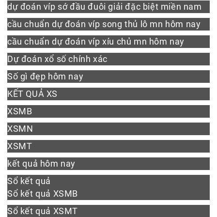
dự đoán víp sớ đầu đuôi giải đặc biệt miền nam
cầu chuẩn dự đoán víp song thủ lô mn hôm nay
cầu chuẩn dự đoán víp xíu chủ mn hôm nay
Dự đoán xổ số chính xác
Số gì đẹp hôm nay
KẾT QUẢ XS
XSMB
XSMN
XSMT
kết quả hôm nay
Sổ kết quả
Sổ kết quả XSMB
Sổ kết quả XSMT