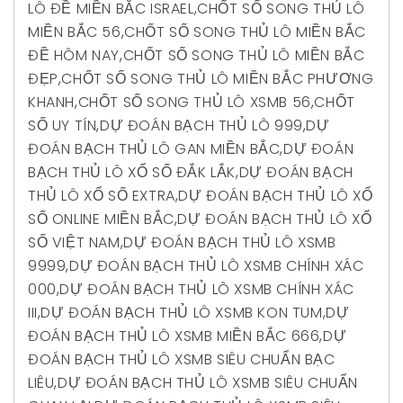
LÔ ĐỀ MIỀN BẮC ISRAEL
,
CHỐT SỐ SONG THỦ LÔ
MIỀN BẮC 56
,
CHỐT SỐ SONG THỦ LÔ MIỀN BẮC
ĐỀ HÔM NAY
,
CHỐT SỐ SONG THỦ LÔ MIỀN BẮC
ĐẸP
,
CHỐT SỐ SONG THỦ LÔ MIỀN BẮC PHƯƠNG
KHANH
,
CHỐT SỐ SONG THỦ LÔ XSMB 56
,
CHỐT
SỐ UY TÍN
,
DỰ ĐOÁN BẠCH THỦ LÔ 999
,
DỰ
ĐOÁN BẠCH THỦ LÔ GAN MIỀN BẮC
,
DỰ ĐOÁN
BẠCH THỦ LÔ XỔ SỐ ĐẮK LẮK
,
DỰ ĐOÁN BẠCH
THỦ LÔ XỔ SỐ EXTRA
,
DỰ ĐOÁN BẠCH THỦ LÔ XỔ
SỐ ONLINE MIỀN BẮC
,
DỰ ĐOÁN BẠCH THỦ LÔ XỔ
SỐ VIỆT NAM
,
DỰ ĐOÁN BẠCH THỦ LÔ XSMB
9999
,
DỰ ĐOÁN BẠCH THỦ LÔ XSMB CHÍNH XÁC
000
,
DỰ ĐOÁN BẠCH THỦ LÔ XSMB CHÍNH XÁC
III
,
DỰ ĐOÁN BẠCH THỦ LÔ XSMB KON TUM
,
DỰ
ĐOÁN BẠCH THỦ LÔ XSMB MIỀN BẮC 666
,
DỰ
ĐOÁN BẠCH THỦ LÔ XSMB SIÊU CHUẨN BẠC
LIÊU
,
DỰ ĐOÁN BẠCH THỦ LÔ XSMB SIÊU CHUẨN