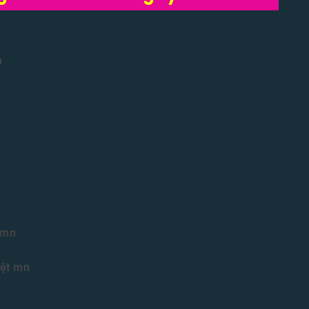
n
 mn
iệt mn