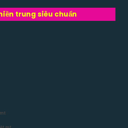
miền trung siêu chuẩn
 mt
ệt mt