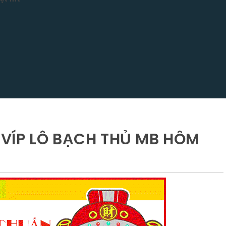
VÍP LÔ BẠCH THỦ MB HÔM