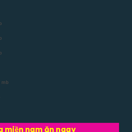
b
b
b
ố mb
b
b
ng miền nam ăn ngay