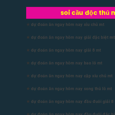
soi cầu độc thủ 
★
dự đoán ăn ngay hôm nay xỉu chủ mt
★
dự đoán ăn ngay hôm nay giải đặc biệt mt
★
dự đoán ăn ngay hôm nay giải 8 mt
★
dự đoán ăn ngay hôm nay bao lô mt
★
dự đoán ăn ngay hôm nay cặp xỉu chủ mt
★
dự đoán ăn ngay hôm nay song thủ lô mt
★
dự đoán ăn ngay hôm nay đầu đuôi giải 8
★
dự đoán ăn ngay hôm nay đầu đuôi đặc bi