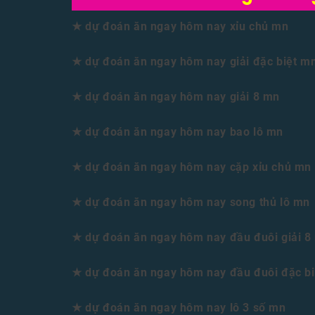
★ dự đoán ăn ngay hôm nay xỉu chủ mn
★ dự đoán ăn ngay hôm nay giải đặc biệt m
★ dự đoán ăn ngay hôm nay giải 8 mn
★ dự đoán ăn ngay hôm nay bao lô mn
★ dự đoán ăn ngay hôm nay cặp xỉu chủ mn
★ dự đoán ăn ngay hôm nay song thủ lô mn
★ dự đoán ăn ngay hôm nay đầu đuôi giải 8
★ dự đoán ăn ngay hôm nay đầu đuôi đặc b
★ dự đoán ăn ngay hôm nay lô 3 số mn