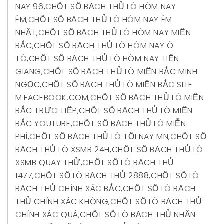
NAY 96
,
CHỐT SỐ BẠCH THỦ LÔ HÔM NAY
ÊM
,
CHỐT SỐ BẠCH THỦ LÔ HÔM NAY ÊM
NHẤT
,
CHỐT SỐ BẠCH THỦ LÔ HÔM NAY MIỀN
BẮC
,
CHỐT SỐ BẠCH THỦ LÔ HÔM NAY Ô
TÔ
,
CHỐT SỐ BẠCH THỦ LÔ HÔM NAY TIỀN
GIANG
,
CHỐT SỐ BẠCH THỦ LÔ MIỀN BẮC MINH
NGỌC
,
CHỐT SỐ BẠCH THỦ LÔ MIỀN BẮC SITE
M.FACEBOOK.COM
,
CHỐT SỐ BẠCH THỦ LÔ MIỀN
BẮC TRỰC TIẾP
,
CHỐT SỐ BẠCH THỦ LÔ MIỀN
BẮC YOUTUBE
,
CHỐT SỐ BẠCH THỦ LÔ MIỄN
PHÍ
,
CHỐT SỐ BẠCH THỦ LÔ TỐI NAY MN
,
CHỐT SỐ
BẠCH THỦ LÔ XSMB 24H
,
CHỐT SỐ BẠCH THỦ LÔ
XSMB QUAY THỬ
,
CHỐT SỐ LÔ BẠCH THỦ
1477
,
CHỐT SỐ LÔ BẠCH THỦ 2888
,
CHỐT SỐ LÔ
BẠCH THỦ CHÍNH XÁC BẮC
,
CHỐT SỐ LÔ BẠCH
THỦ CHÍNH XÁC KHÔNG
,
CHỐT SỐ LÔ BẠCH THỦ
CHÍNH XÁC QUÁ
,
CHỐT SỐ LÔ BẠCH THỦ NHẬN