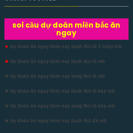
soi cầu dự đoán miền bắc ăn
ngay
★
dự đoán ăn ngay hôm nay bạch thủ lô 2 nháy mb
★
dự đoán ăn ngay hôm nay bạch thủ lô mb
★ dự đoán ăn ngay hôm nay song thủ lô mb
★ dự đoán ăn ngay hôm nay bạch thủ lô kép mb
★ dự đoán ăn ngay hôm nay song thủ lô kép mb
★ dự đoán ăn ngay hôm nay bạch thủ đề mb