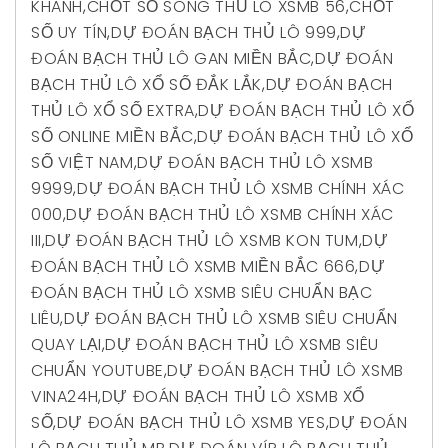
KHANH
,
CHỐT SỐ SONG THỦ LÔ XSMB 56
,
CHỐT
SỐ UY TÍN
,
DỰ ĐOÁN BẠCH THỦ LÔ 999
,
DỰ
ĐOÁN BẠCH THỦ LÔ GAN MIỀN BẮC
,
DỰ ĐOÁN
BẠCH THỦ LÔ XỔ SỐ ĐẮK LẮK
,
DỰ ĐOÁN BẠCH
THỦ LÔ XỔ SỐ EXTRA
,
DỰ ĐOÁN BẠCH THỦ LÔ XỔ
SỐ ONLINE MIỀN BẮC
,
DỰ ĐOÁN BẠCH THỦ LÔ XỔ
SỐ VIỆT NAM
,
DỰ ĐOÁN BẠCH THỦ LÔ XSMB
9999
,
DỰ ĐOÁN BẠCH THỦ LÔ XSMB CHÍNH XÁC
000
,
DỰ ĐOÁN BẠCH THỦ LÔ XSMB CHÍNH XÁC
III
,
DỰ ĐOÁN BẠCH THỦ LÔ XSMB KON TUM
,
DỰ
ĐOÁN BẠCH THỦ LÔ XSMB MIỀN BẮC 666
,
DỰ
ĐOÁN BẠCH THỦ LÔ XSMB SIÊU CHUẨN BẠC
LIÊU
,
DỰ ĐOÁN BẠCH THỦ LÔ XSMB SIÊU CHUẨN
QUAY LẠI
,
DỰ ĐOÁN BẠCH THỦ LÔ XSMB SIÊU
CHUẨN YOUTUBE
,
DỰ ĐOÁN BẠCH THỦ LÔ XSMB
VINA24H
,
DỰ ĐOÁN BẠCH THỦ LÔ XSMB XỔ
SỐ
,
DỰ ĐOÁN BẠCH THỦ LÔ XSMB YES
,
DỰ ĐOÁN