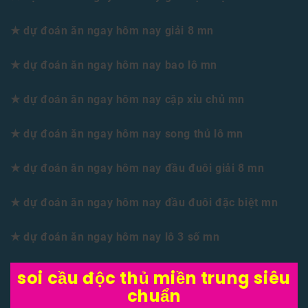
★ dự đoán ăn ngay hôm nay giải 8 mn
★ dự đoán ăn ngay hôm nay bao lô mn
★ dự đoán ăn ngay hôm nay cặp xỉu chủ mn
★ dự đoán ăn ngay hôm nay song thủ lô mn
★ dự đoán ăn ngay hôm nay đầu đuôi giải 8 mn
★ dự đoán ăn ngay hôm nay đầu đuôi đặc biệt mn
★ dự đoán ăn ngay hôm nay lô 3 số mn
soi cầu độc thủ miền trung siêu
chuẩn