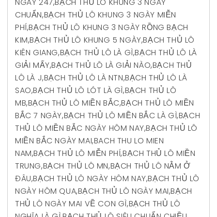
NGÀY 247
,
BẠCH THỦ LÔ KHUNG 3 NGÀY
CHUẨN
,
BẠCH THỦ LÔ KHUNG 3 NGÀY MIỄN
PHÍ
,
BẠCH THỦ LÔ KHUNG 3 NGÀY RỒNG BẠCH
KIM
,
BẠCH THỦ LÔ KHUNG 5 NGÀY
,
BẠCH THỦ LÔ
KIÊN GIANG
,
BẠCH THỦ LÔ LÀ GÌ
,
BẠCH THỦ LÔ LÀ
GIẢI MẤY
,
BẠCH THỦ LÔ LÀ GIẢI NÀO
,
BẠCH THỦ
LÔ LÀ J
,
BẠCH THỦ LÔ LÀ NTN
,
BẠCH THỦ LÔ LÀ
SAO
,
BẠCH THỦ LÔ LÓT LÀ GÌ
,
BẠCH THỦ LÔ
MB
,
BẠCH THỦ LÔ MIỀN BẮC
,
BẠCH THỦ LÔ MIỀN
BẮC 7 NGÀY
,
BẠCH THỦ LÔ MIỀN BẮC LÀ GÌ
,
BẠCH
THỦ LÔ MIỀN BẮC NGÀY HÔM NAY
,
BẠCH THỦ LÔ
MIỀN BẮC NGÀY MAI
,
BACH THU LO MIEN
NAM
,
BẠCH THỦ LÔ MIỄN PHÍ
,
BẠCH THỦ LÔ MIỀN
TRUNG
,
BẠCH THỦ LÔ MN
,
BẠCH THỦ LÔ NẰM Ở
ĐÂU
,
BẠCH THỦ LÔ NGÀY HÔM NAY
,
BẠCH THỦ LÔ
NGÀY HÔM QUA
,
BẠCH THỦ LÔ NGÀY MAI
,
BẠCH
THỦ LÔ NGÀY MAI VỀ CON GÌ
,
BẠCH THỦ LÔ
NGHĨA LÀ GÌ
,
BẠCH THỦ LÔ SIÊU CHUẨN CHIỀU