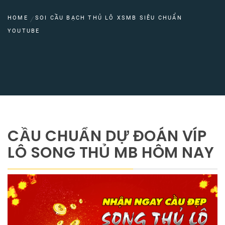
HOME
SOI CẦU BẠCH THỦ LÔ XSMB SIÊU CHUẨN
YOUTUBE
CẦU CHUẨN DỰ ĐOÁN VÍP
LÔ SONG THỦ MB HÔM NAY