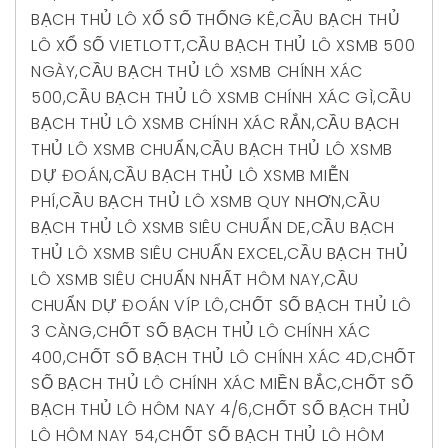
BẠCH THỦ LÔ XỔ SỐ THỐNG KÊ
,
CẦU BẠCH THỦ
LÔ XỔ SỐ VIETLOTT
,
CẦU BẠCH THỦ LÔ XSMB 500
NGÀY
,
CẦU BẠCH THỦ LÔ XSMB CHÍNH XÁC
500
,
CẦU BẠCH THỦ LÔ XSMB CHÍNH XÁC GÌ
,
CẦU
BẠCH THỦ LÔ XSMB CHÍNH XÁC RẮN
,
CẦU BẠCH
THỦ LÔ XSMB CHUẨN
,
CẦU BẠCH THỦ LÔ XSMB
DỰ ĐOÁN
,
CẦU BẠCH THỦ LÔ XSMB MIỄN
PHÍ
,
CẦU BẠCH THỦ LÔ XSMB QUY NHƠN
,
CẦU
BẠCH THỦ LÔ XSMB SIÊU CHUẨN DE
,
CẦU BẠCH
THỦ LÔ XSMB SIÊU CHUẨN EXCEL
,
CẦU BẠCH THỦ
LÔ XSMB SIÊU CHUẨN NHẤT HÔM NAY
,
CẦU
CHUẨN DỰ ĐOÁN VÍP LÔ
,
CHỐT SỐ BẠCH THỦ LÔ
3 CÀNG
,
CHỐT SỐ BẠCH THỦ LÔ CHÍNH XÁC
400
,
CHỐT SỐ BẠCH THỦ LÔ CHÍNH XÁC 4D
,
CHỐT
SỐ BẠCH THỦ LÔ CHÍNH XÁC MIỀN BẮC
,
CHỐT SỐ
BẠCH THỦ LÔ HÔM NAY 4/6
,
CHỐT SỐ BẠCH THỦ
LÔ HÔM NAY 54
,
CHỐT SỐ BẠCH THỦ LÔ HÔM