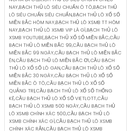
NAY
,
BẠCH THỦ LÔ SIÊU CHUẨN Ô TÔ
,
BẠCH THỦ
LÔ SIÊU CHUẨN SIÊU CHUẨN
,
BẠCH THỦ LÔ XỔ SỐ
MIỀN BẮC HÔM NAY
,
BẠCH THỦ LÔ XSMB TT HÔM
NAY
,
BẠCH THỦ LÔ XSMB VIP LÀ GÌ
,
BẠCH THỦ LÔ
XSMB YOUTUBE
,
BẠCH THỦ XỔ SỐ MIỀN BẮC
,
CẦU
BẠCH THỦ LÔ MIỀN BẮC 99
,
CẦU BẠCH THỦ LÔ
MIỀN BẮC 99 NGÀY
,
CẦU BẠCH THỦ LÔ MIỀN BẮC
ÊN
,
CẦU BẠCH THỦ LÔ MIỀN BẮC ƠI
,
CẦU BẠCH
THỦ LÔ XỔ SỐ LÔ GAN
,
CẦU BẠCH THỦ LÔ XỔ SỐ
MIỀN BẮC 30 NGÀY
,
CẦU BẠCH THỦ LÔ XỔ SỐ
MIỀN BẮC Ô TÔ
,
CẦU BẠCH THỦ LÔ XỔ SỐ
QUẢNG TRỊ
,
CẦU BẠCH THỦ LÔ XỔ SỐ THỐNG
KÊ
,
CẦU BẠCH THỦ LÔ XỔ SỐ VIETLOTT
,
CẦU
BẠCH THỦ LÔ XSMB 500 NGÀY
,
CẦU BẠCH THỦ
LÔ XSMB CHÍNH XÁC 500
,
CẦU BẠCH THỦ LÔ
XSMB CHÍNH XÁC GÌ
,
CẦU BẠCH THỦ LÔ XSMB
CHÍNH XÁC RẮN
,
CẦU BẠCH THỦ LÔ XSMB