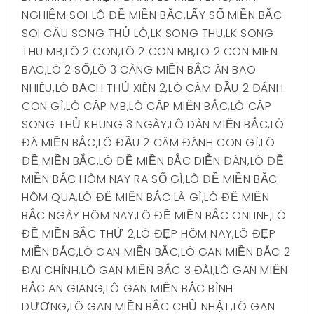
NGHIỆM SOI LÔ ĐỀ MIỀN BẮC
,
LẤY SỐ MIỀN BẮC
SOI CẦU SONG THỦ LÔ
,
LK SONG THU
,
LK SONG
THU MB
,
LÔ 2 CON
,
LÔ 2 CON MB
,
LO 2 CON MIEN
BAC
,
LÔ 2 SỐ
,
LÔ 3 CÀNG MIỀN BẮC ĂN BAO
NHIÊU
,
LÔ BẠCH THỦ XIÊN 2
,
LÔ CÂM ĐẦU 2 ĐÁNH
CON GÌ
,
LÔ CẶP MB
,
LÔ CẶP MIỀN BẮC
,
LÔ CẶP
SONG THỦ KHUNG 3 NGÀY
,
LÔ DÀN MIỀN BẮC
,
LÔ
ĐÁ MIỀN BẮC
,
LÔ ĐẦU 2 CÂM ĐÁNH CON GÌ
,
LÔ
ĐỀ MIỀN BẮC
,
LÔ ĐỀ MIỀN BẮC DIỄN ĐÀN
,
LÔ ĐỀ
MIỀN BẮC HÔM NAY RA SỐ GÌ
,
LÔ ĐỀ MIỀN BẮC
HÔM QUA
,
LÔ ĐỀ MIỀN BẮC LÀ GÌ
,
LÔ ĐỀ MIỀN
BẮC NGÀY HÔM NAY
,
LÔ ĐỀ MIỀN BẮC ONLINE
,
LÔ
ĐỀ MIỀN BẮC THỨ 2
,
LÔ ĐẸP HÔM NAY
,
LÔ ĐẸP
MIỀN BẮC
,
LÔ GAN MIỀN BẮC
,
LÔ GAN MIỀN BẮC 2
ĐẠI CHÍNH
,
LÔ GAN MIỀN BẮC 3 ĐÀI
,
LÔ GAN MIỀN
BẮC AN GIANG
,
LÔ GAN MIỀN BẮC BÌNH
DƯƠNG
,
LÔ GAN MIỀN BẮC CHỦ NHẬT
,
LÔ GAN