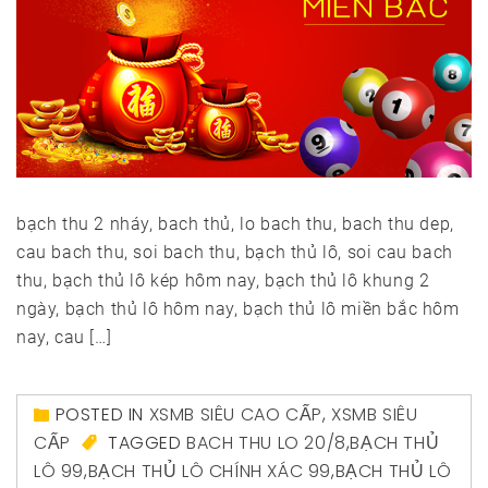
bạch thu 2 nháy, bach thủ, lo bach thu, bach thu dep,
cau bach thu, soi bach thu, bạch thủ lô, soi cau bach
thu, bạch thủ lô kép hôm nay, bạch thủ lô khung 2
ngày, bạch thủ lô hôm nay, bạch thủ lô miền bắc hôm
nay, cau […]
POSTED IN
XSMB SIÊU CAO CẤP
,
XSMB SIÊU
CẤP
TAGGED
BACH THU LO 20/8
,
BẠCH THỦ
LÔ 99
,
BẠCH THỦ LÔ CHÍNH XÁC 99
,
BẠCH THỦ LÔ