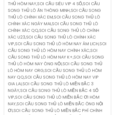
THỦ HÔM NAY
,
SOI CẦU SIÊU VIP 4 SỐ
,
SOI CẦU
SONG THỦ LÔ ĂN THÔNG MINH
,
SOI CẦU SONG
THỦ LÔ CHÍNH XÁC EM
,
SOI CẦU SONG THỦ LÔ
CHÍNH XÁC NGÀY MAI
,
SOI CẦU SONG THỦ LÔ
CHÍNH XÁC QQ
,
SOI CẦU SONG THỦ LÔ CHÍNH
XÁC U23
,
SOI CẦU SONG THỦ LÔ CHÍNH XÁC
VIP
,
SOI CẦU SONG THỦ LÔ HÔM NAY ÂM LICH
,
SOI
CẦU SONG THỦ LÔ HÔM NAY CHÍNH XÁC
,
SOI
CẦU SONG THỦ LÔ HÔM NAY K+
,
SOI CẦU SONG
THỦ LÔ HÔM NAY ÔNG NỘI
,
SOI CẦU SONG THỦ
LÔ HÔM NAY ORG
,
SOI CẦU SONG THỦ LÔ HÔM
NAY QQ
,
SOI CẦU SONG THỦ LÔ HÔM NAY VIP
GIA LAI
,
SOI CẦU SONG THỦ LÔ MIỀN BẮC 3
NGÀY
,
SOI CẦU SONG THỦ LÔ MIỀN BẮC 4 SỐ
VIP
,
SOI CẦU SONG THỦ LÔ MIỀN BẮC ƠI HÔM
NAY
,
SOI CẦU SONG THỦ LÔ MIỀN BẮC ÔNG NỘI
ƠI
,
SOI CẦU SONG THỦ LÔ MIỀN BẮC PHÍ CHÍNH