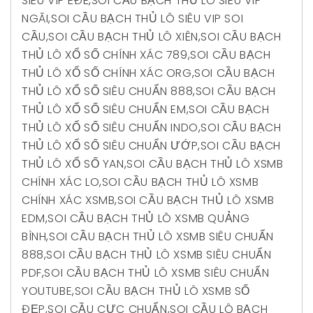
SIÊU VIP ÊĐÊ
,
SOI CẦU BẠCH THỦ LÔ SIÊU VIP
NGÃI
,
SOI CẦU BẠCH THỦ LÔ SIÊU VIP SOI
CẦU
,
SOI CẦU BẠCH THỦ LÔ XIÊN
,
SOI CẦU BẠCH
THỦ LÔ XỔ SỐ CHÍNH XÁC 789
,
SOI CẦU BẠCH
THỦ LÔ XỔ SỐ CHÍNH XÁC ORG
,
SOI CẦU BẠCH
THỦ LÔ XỔ SỐ SIÊU CHUẨN 888
,
SOI CẦU BẠCH
THỦ LÔ XỔ SỐ SIÊU CHUẨN EM
,
SOI CẦU BẠCH
THỦ LÔ XỔ SỐ SIÊU CHUẨN INDO
,
SOI CẦU BẠCH
THỦ LÔ XỔ SỐ SIÊU CHUẨN ƯỚP
,
SOI CẦU BẠCH
THỦ LÔ XỔ SỐ YAN
,
SOI CẦU BẠCH THỦ LÔ XSMB
CHÍNH XÁC LO
,
SOI CẦU BẠCH THỦ LÔ XSMB
CHÍNH XÁC XSMB
,
SOI CẦU BẠCH THỦ LÔ XSMB
EDM
,
SOI CẦU BẠCH THỦ LÔ XSMB QUẢNG
BÌNH
,
SOI CẦU BẠCH THỦ LÔ XSMB SIÊU CHUẨN
888
,
SOI CẦU BẠCH THỦ LÔ XSMB SIÊU CHUẨN
PDF
,
SOI CẦU BẠCH THỦ LÔ XSMB SIÊU CHUẨN
YOUTUBE
,
SOI CẦU BẠCH THỦ LÔ XSMB SỐ
ĐẸP
,
SOI CẦU CỰC CHUẨN
,
SOI CẦU LÔ BẠCH