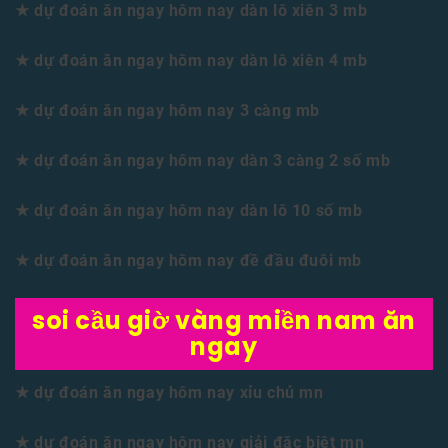
★ dự đoán ăn ngay hôm nay dàn lô xiên 3 mb
★ dự đoán ăn ngay hôm nay dàn lô xiên 4 mb
★ dự đoán ăn ngay hôm nay 3 càng mb
★ dự đoán ăn ngay hôm nay dàn 3 càng 2 số mb
★ dự đoán ăn ngay hôm nay dàn lô 10 số mb
★ dự đoán ăn ngay hôm nay đề đầu đuôi mb
soi cầu giờ vàng miền nam ăn
ngay
★ dự đoán ăn ngay hôm nay xỉu chủ mn
★ dự đoán ăn ngay hôm nay giải đặc biệt mn