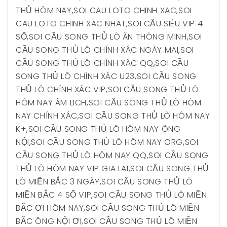
THỦ HÔM NAY
,
SOI CAU LOTO CHINH XAC
,
SOI
CAU LOTO CHINH XAC NHAT
,
SOI CẦU SIÊU VIP 4
SỐ
,
SOI CẦU SONG THỦ LÔ ĂN THÔNG MINH
,
SOI
CẦU SONG THỦ LÔ CHÍNH XÁC NGÀY MAI
,
SOI
CẦU SONG THỦ LÔ CHÍNH XÁC QQ
,
SOI CẦU
SONG THỦ LÔ CHÍNH XÁC U23
,
SOI CẦU SONG
THỦ LÔ CHÍNH XÁC VIP
,
SOI CẦU SONG THỦ LÔ
HÔM NAY ÂM LICH
,
SOI CẦU SONG THỦ LÔ HÔM
NAY CHÍNH XÁC
,
SOI CẦU SONG THỦ LÔ HÔM NAY
K+
,
SOI CẦU SONG THỦ LÔ HÔM NAY ÔNG
NỘI
,
SOI CẦU SONG THỦ LÔ HÔM NAY ORG
,
SOI
CẦU SONG THỦ LÔ HÔM NAY QQ
,
SOI CẦU SONG
THỦ LÔ HÔM NAY VIP GIA LAI
,
SOI CẦU SONG THỦ
LÔ MIỀN BẮC 3 NGÀY
,
SOI CẦU SONG THỦ LÔ
MIỀN BẮC 4 SỐ VIP
,
SOI CẦU SONG THỦ LÔ MIỀN
BẮC ƠI HÔM NAY
,
SOI CẦU SONG THỦ LÔ MIỀN
BẮC ÔNG NỘI ƠI
,
SOI CẦU SONG THỦ LÔ MIỀN