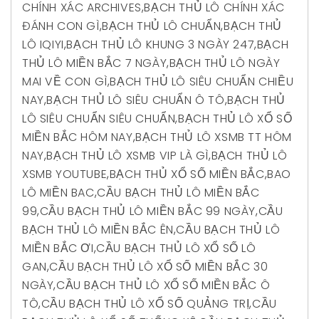
CHÍNH XÁC ARCHIVES
,
BẠCH THỦ LÔ CHÍNH XÁC
ĐÁNH CON GÌ
,
BẠCH THỦ LÔ CHUẨN
,
BẠCH THỦ
LÔ IQIYI
,
BẠCH THỦ LÔ KHUNG 3 NGÀY 247
,
BẠCH
THỦ LÔ MIỀN BẮC 7 NGÀY
,
BẠCH THỦ LÔ NGÀY
MAI VỀ CON GÌ
,
BẠCH THỦ LÔ SIÊU CHUẨN CHIỀU
NAY
,
BẠCH THỦ LÔ SIÊU CHUẨN Ô TÔ
,
BẠCH THỦ
LÔ SIÊU CHUẨN SIÊU CHUẨN
,
BẠCH THỦ LÔ XỔ SỐ
MIỀN BẮC HÔM NAY
,
BẠCH THỦ LÔ XSMB TT HÔM
NAY
,
BẠCH THỦ LÔ XSMB VIP LÀ GÌ
,
BẠCH THỦ LÔ
XSMB YOUTUBE
,
BẠCH THỦ XỔ SỐ MIỀN BẮC
,
BAO
LÔ MIỀN BAC
,
CẦU BẠCH THỦ LÔ MIỀN BẮC
99
,
CẦU BẠCH THỦ LÔ MIỀN BẮC 99 NGÀY
,
CẦU
BẠCH THỦ LÔ MIỀN BẮC ÊN
,
CẦU BẠCH THỦ LÔ
MIỀN BẮC ƠI
,
CẦU BẠCH THỦ LÔ XỔ SỐ LÔ
GAN
,
CẦU BẠCH THỦ LÔ XỔ SỐ MIỀN BẮC 30
NGÀY
,
CẦU BẠCH THỦ LÔ XỔ SỐ MIỀN BẮC Ô
TÔ
,
CẦU BẠCH THỦ LÔ XỔ SỐ QUẢNG TRỊ
,
CẦU