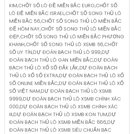
KIM
,
CHỐT SỐ LÔ ĐỀ MIỀN BẮC EURO
,
CHỐT SỐ
LÔ ĐỀ MIỀN BẮC ISRAEL
,
CHỐT SỐ SONG THỦ LÔ
MIỀN BẮC 56
,
CHỐT SỐ SONG THỦ LÔ MIỀN BẮC
ĐỀ HÔM NAY
,
CHỐT SỐ SONG THỦ LÔ MIỀN BẮC
ĐẸP
,
CHỐT SỐ SONG THỦ LÔ MIỀN BẮC PHƯƠNG
KHANH
,
CHỐT SỐ SONG THỦ LÔ XSMB 56
,
CHỐT
SỐ UY TÍN
,
DỰ ĐOÁN BẠCH THỦ LÔ 999
,
DỰ
ĐOÁN BẠCH THỦ LÔ GAN MIỀN BẮC
,
DỰ ĐOÁN
BẠCH THỦ LÔ XỔ SỐ ĐẮK LẮK
,
DỰ ĐOÁN BẠCH
THỦ LÔ XỔ SỐ EXTRA
,
DỰ ĐOÁN BẠCH THỦ LÔ XỔ
SỐ ONLINE MIỀN BẮC
,
DỰ ĐOÁN BẠCH THỦ LÔ XỔ
SỐ VIỆT NAM
,
DỰ ĐOÁN BẠCH THỦ LÔ XSMB
9999
,
DỰ ĐOÁN BẠCH THỦ LÔ XSMB CHÍNH XÁC
000
,
DỰ ĐOÁN BẠCH THỦ LÔ XSMB CHÍNH XÁC
III
,
DỰ ĐOÁN BẠCH THỦ LÔ XSMB KON TUM
,
DỰ
ĐOÁN BẠCH THỦ LÔ XSMB MIỀN BẮC 666
,
DỰ
ĐOÁN BẠCH THỦ LÔ XSMB SIÊU CHUẨN BẠC