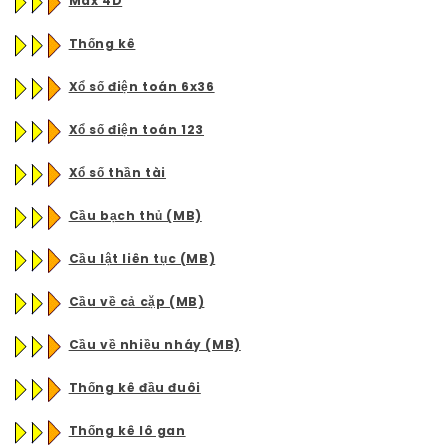
Max 4D
Thống kê
Xổ số điện toán 6x36
Xổ số điện toán 123
Xổ số thần tài
Cầu bạch thủ (MB)
Cầu lật liên tục (MB)
Cầu về cả cặp (MB)
Cầu về nhiều nháy (MB)
Thống kê đầu đuôi
Thống kê lô gan