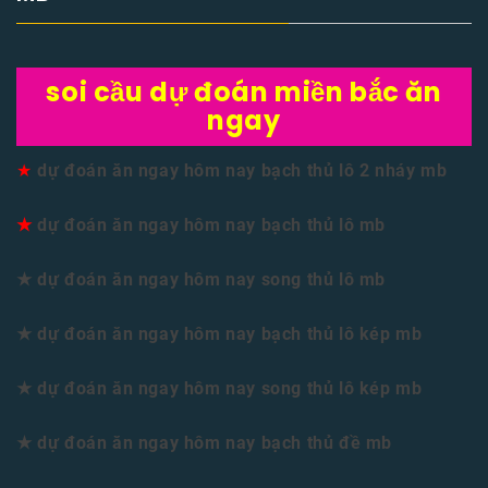
soi cầu dự đoán miền bắc ăn
ngay
★
dự đoán ăn ngay hôm nay bạch thủ lô 2 nháy mb
★
dự đoán ăn ngay hôm nay bạch thủ lô mb
★ dự đoán ăn ngay hôm nay song thủ lô mb
★ dự đoán ăn ngay hôm nay bạch thủ lô kép mb
★ dự đoán ăn ngay hôm nay song thủ lô kép mb
★ dự đoán ăn ngay hôm nay bạch thủ đề mb