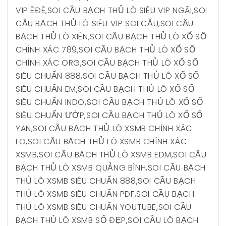
VIP ÊĐÊ
,
SOI CẦU BẠCH THỦ LÔ SIÊU VIP NGÃI
,
SOI
CẦU BẠCH THỦ LÔ SIÊU VIP SOI CẦU
,
SOI CẦU
BẠCH THỦ LÔ XIÊN
,
SOI CẦU BẠCH THỦ LÔ XỔ SỐ
CHÍNH XÁC 789
,
SOI CẦU BẠCH THỦ LÔ XỔ SỐ
CHÍNH XÁC ORG
,
SOI CẦU BẠCH THỦ LÔ XỔ SỐ
SIÊU CHUẨN 888
,
SOI CẦU BẠCH THỦ LÔ XỔ SỐ
SIÊU CHUẨN EM
,
SOI CẦU BẠCH THỦ LÔ XỔ SỐ
SIÊU CHUẨN INDO
,
SOI CẦU BẠCH THỦ LÔ XỔ SỐ
SIÊU CHUẨN ƯỚP
,
SOI CẦU BẠCH THỦ LÔ XỔ SỐ
YAN
,
SOI CẦU BẠCH THỦ LÔ XSMB CHÍNH XÁC
LO
,
SOI CẦU BẠCH THỦ LÔ XSMB CHÍNH XÁC
XSMB
,
SOI CẦU BẠCH THỦ LÔ XSMB EDM
,
SOI CẦU
BẠCH THỦ LÔ XSMB QUẢNG BÌNH
,
SOI CẦU BẠCH
THỦ LÔ XSMB SIÊU CHUẨN 888
,
SOI CẦU BẠCH
THỦ LÔ XSMB SIÊU CHUẨN PDF
,
SOI CẦU BẠCH
THỦ LÔ XSMB SIÊU CHUẨN YOUTUBE
,
SOI CẦU
BẠCH THỦ LÔ XSMB SỐ ĐẸP
,
SOI CẦU LÔ BẠCH