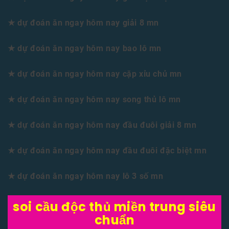
★ dự đoán ăn ngay hôm nay giải 8 mn
★ dự đoán ăn ngay hôm nay bao lô mn
★ dự đoán ăn ngay hôm nay cặp xỉu chủ mn
★ dự đoán ăn ngay hôm nay song thủ lô mn
★ dự đoán ăn ngay hôm nay đầu đuôi giải 8 mn
★ dự đoán ăn ngay hôm nay đầu đuôi đặc biệt mn
★ dự đoán ăn ngay hôm nay lô 3 số mn
soi cầu độc thủ miền trung siêu
chuẩn