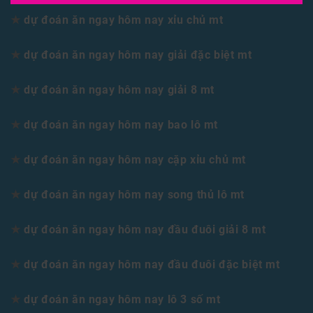
★
dự đoán ăn ngay hôm nay xỉu chủ mt
★
dự đoán ăn ngay hôm nay giải đặc biệt mt
★
dự đoán ăn ngay hôm nay giải 8 mt
★
dự đoán ăn ngay hôm nay bao lô mt
★
dự đoán ăn ngay hôm nay cặp xỉu chủ mt
★
dự đoán ăn ngay hôm nay song thủ lô mt
★
dự đoán ăn ngay hôm nay đầu đuôi giải 8 mt
★
dự đoán ăn ngay hôm nay đầu đuôi đặc biệt mt
★
dự đoán ăn ngay hôm nay lô 3 số mt