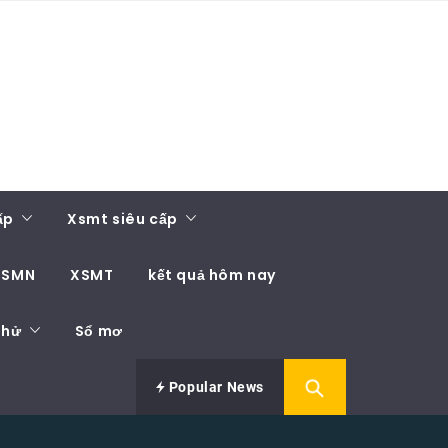
ấp
Xsmt siêu cấp
XSMN
XSMT
kết quả hôm nay
thử
Sổ mơ
Popular News