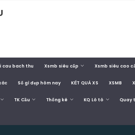
U
i cau bach thu
Xsmb siêu cấp
Xsmb siêu cao c
 xác
Số gì đẹp hôm nay
KẾT QUẢ XS
XSMB
TK Cầu
Thống kê
KQ Lô tô
Quay 