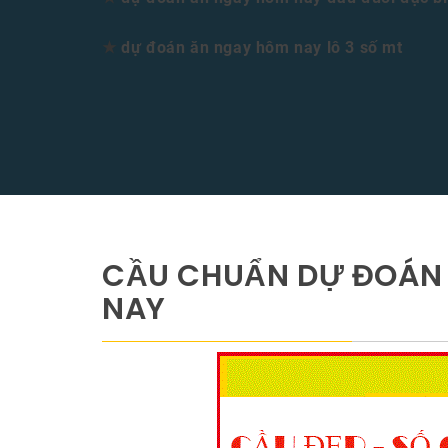
★
dự đoán ăn ngay hôm nay lô 3 số mt
CẦU CHUẨN DỰ ĐOÁN 
NAY