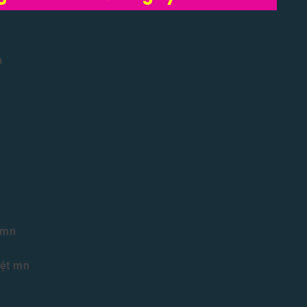
n
 mn
iệt mn