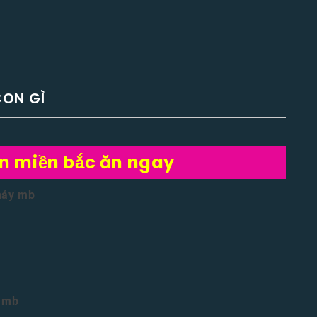
CON GÌ
án miền bắc ăn ngay
háy mb
p mb