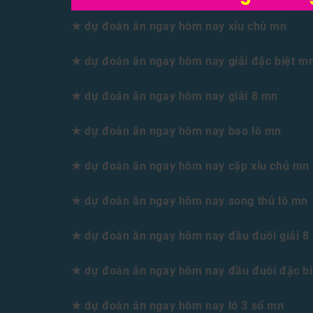
★ dự đoán ăn ngay hôm nay xỉu chủ mn
★ dự đoán ăn ngay hôm nay giải đặc biệt m
★ dự đoán ăn ngay hôm nay giải 8 mn
★ dự đoán ăn ngay hôm nay bao lô mn
★ dự đoán ăn ngay hôm nay cặp xỉu chủ mn
★ dự đoán ăn ngay hôm nay song thủ lô mn
★ dự đoán ăn ngay hôm nay đầu đuôi giải 8
★ dự đoán ăn ngay hôm nay đầu đuôi đặc b
★ dự đoán ăn ngay hôm nay lô 3 số mn