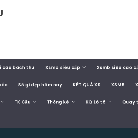
U
i cau bach thu
Xsmb siêu cấp
Xsmb siêu cao c
 xác
Số gì đẹp hôm nay
KẾT QUẢ XS
XSMB
TK Cầu
Thống kê
KQ Lô tô
Quay 