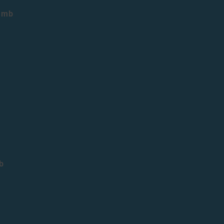
p mb
b