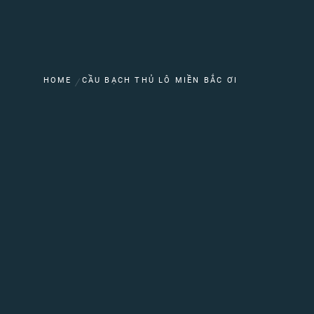
HOME
CẦU BẠCH THỦ LÔ MIỀN BẮC ƠI