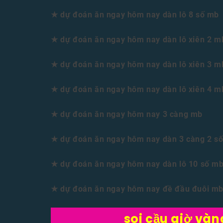
★ dự đoán ăn ngay hôm nay dàn lô 8 số mb
★ dự đoán ăn ngay hôm nay dàn lô xiên 2 m
★ dự đoán ăn ngay hôm nay dàn lô xiên 3 m
★ dự đoán ăn ngay hôm nay dàn lô xiên 4 m
★ dự đoán ăn ngay hôm nay 3 càng mb
★ dự đoán ăn ngay hôm nay dàn 3 càng 2 s
★ dự đoán ăn ngay hôm nay dàn lô 10 số m
★ dự đoán ăn ngay hôm nay đề đầu đuôi m
soi cầu giờ và