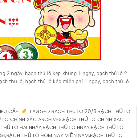
ng 2 ngày, bạch thủ lô kép khung 1 ngày, bạch thủ lô 2
ạch thu lô, bạch thủ lô kép miễn phí 1 ngày, bạch thủ lô
IÊU CẤP
TAGGED
BACH THU LO 20/8
,
BẠCH THỦ LÔ
 LÔ CHÍNH XÁC ARCHIVES
,
BẠCH THỦ LÔ CHÍNH XÁC
THỦ LÔ HAI NHÁY
,
BẠCH THỦ LÔ HNAY
,
BẠCH THỦ LÔ
GÌ
,
BẠCH THỦ LÔ HÔM NAY MIỀN NAM
,
BẠCH THỦ LÔ