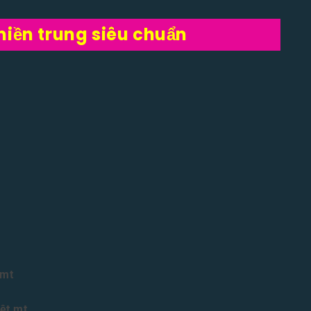
miền trung siêu chuẩn
 mt
ệt mt