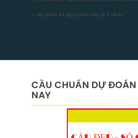
★
dự đoán ăn ngay hôm nay lô 3 số mt
CẦU CHUẨN DỰ ĐOÁN 
NAY