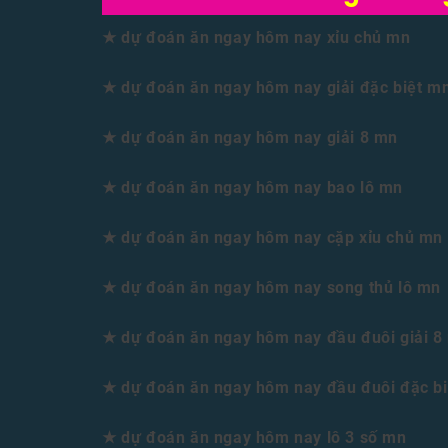
★ dự đoán ăn ngay hôm nay xỉu chủ mn
★ dự đoán ăn ngay hôm nay giải đặc biệt m
★ dự đoán ăn ngay hôm nay giải 8 mn
★ dự đoán ăn ngay hôm nay bao lô mn
★ dự đoán ăn ngay hôm nay cặp xỉu chủ mn
★ dự đoán ăn ngay hôm nay song thủ lô mn
★ dự đoán ăn ngay hôm nay đầu đuôi giải 8
★ dự đoán ăn ngay hôm nay đầu đuôi đặc b
★ dự đoán ăn ngay hôm nay lô 3 số mn