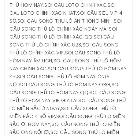
THỦ HÔM NAY
,
SOI CAU LOTO CHINH XAC
,
SOI
CAU LOTO CHINH XAC NHAT
,
SOI CẦU SIÊU VIP 4
SỐ
,
SOI CẦU SONG THỦ LÔ ĂN THÔNG MINH
,
SOI
CẦU SONG THỦ LÔ CHÍNH XÁC NGÀY MAI
,
SOI
CẦU SONG THỦ LÔ CHÍNH XÁC QQ
,
SOI CẦU
SONG THỦ LÔ CHÍNH XÁC U23
,
SOI CẦU SONG
THỦ LÔ CHÍNH XÁC VIP
,
SOI CẦU SONG THỦ LÔ
HÔM NAY ÂM LICH
,
SOI CẦU SONG THỦ LÔ HÔM
NAY CHÍNH XÁC
,
SOI CẦU SONG THỦ LÔ HÔM NAY
K+
,
SOI CẦU SONG THỦ LÔ HÔM NAY ÔNG
NỘI
,
SOI CẦU SONG THỦ LÔ HÔM NAY ORG
,
SOI
CẦU SONG THỦ LÔ HÔM NAY QQ
,
SOI CẦU SONG
THỦ LÔ HÔM NAY VIP GIA LAI
,
SOI CẦU SONG THỦ
LÔ MIỀN BẮC 3 NGÀY
,
SOI CẦU SONG THỦ LÔ
MIỀN BẮC 4 SỐ VIP
,
SOI CẦU SONG THỦ LÔ MIỀN
BẮC ƠI HÔM NAY
,
SOI CẦU SONG THỦ LÔ MIỀN
BẮC ÔNG NỘI ƠI
,
SOI CẦU SONG THỦ LÔ MIỀN