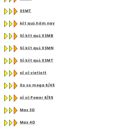
XSMT
kết quả hôm nay
Sổ kết quả XSMB
Sổ kết quả XSMN
Sổ kết quả XSMT
xổ số vietlott
Xo so mega 6/45
xổ số Power 6/55
Max 3D
Max 4D