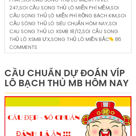
247
,
SOI CẦU SONG THỦ LÔ MIỄN PHÍ MỀM
,
SOI
CẦU SONG THỦ LÔ MIỄN PHÍ RỒNG BẠCH KIM
,
SOI
CẦU SÔNG THỦ LÔ SIÊU CHUẨN HÔM NAY
,
SOI
CAU SONG THỦ LO XSMB 18/12
,
SOI CẦU SONG
THỦ LÔ XSMB ƯX
,
SONG THỦ LÔ MIỀN BẮC
86
COMMENTS
CẦU CHUẨN DỰ ĐOÁN VÍP
LÔ BẠCH THỦ MB HÔM NAY