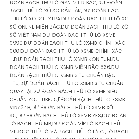
ĐOÁN BẠCH THỦ LÔ GAN MIỀN BẮC
,
DỰ ĐOÁN
BẠCH THỦ LÔ XỔ SỐ ĐẮK LẮK
,
DỰ ĐOÁN BẠCH
THỦ LÔ XỔ SỐ EXTRA
,
DỰ ĐOÁN BẠCH THỦ LÔ XỔ
SỐ ONLINE MIỀN BẮC
,
DỰ ĐOÁN BẠCH THỦ LÔ XỔ
SỐ VIỆT NAM
,
DỰ ĐOÁN BẠCH THỦ LÔ XSMB
9999
,
DỰ ĐOÁN BẠCH THỦ LÔ XSMB CHÍNH XÁC
000
,
DỰ ĐOÁN BẠCH THỦ LÔ XSMB CHÍNH XÁC
III
,
DỰ ĐOÁN BẠCH THỦ LÔ XSMB KON TUM
,
DỰ
ĐOÁN BẠCH THỦ LÔ XSMB MIỀN BẮC 666
,
DỰ
ĐOÁN BẠCH THỦ LÔ XSMB SIÊU CHUẨN BẠC
LIÊU
,
DỰ ĐOÁN BẠCH THỦ LÔ XSMB SIÊU CHUẨN
QUAY LẠI
,
DỰ ĐOÁN BẠCH THỦ LÔ XSMB SIÊU
CHUẨN YOUTUBE
,
DỰ ĐOÁN BẠCH THỦ LÔ XSMB
VINA24H
,
DỰ ĐOÁN BẠCH THỦ LÔ XSMB XỔ
SỐ
,
DỰ ĐOÁN BẠCH THỦ LÔ XSMB YES
,
DỰ ĐOÁN
LÔ BẠCH THỦ MB
,
DỰ ĐOÁN VÍP LÔ BẠCH THỦ
MB
,
ĐỘC THỦ LÔ VÀ BẠCH THỦ LÔ LÀ GÌ
,
LÔ BẠCH