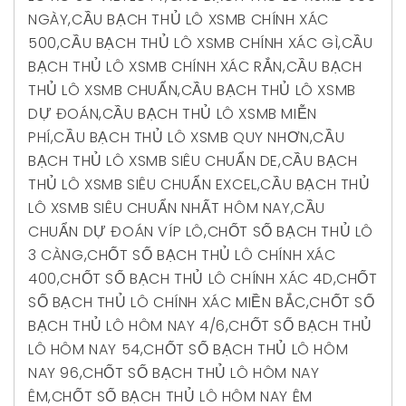
NGÀY
,
CẦU BẠCH THỦ LÔ XSMB CHÍNH XÁC
500
,
CẦU BẠCH THỦ LÔ XSMB CHÍNH XÁC GÌ
,
CẦU
BẠCH THỦ LÔ XSMB CHÍNH XÁC RẮN
,
CẦU BẠCH
THỦ LÔ XSMB CHUẨN
,
CẦU BẠCH THỦ LÔ XSMB
DỰ ĐOÁN
,
CẦU BẠCH THỦ LÔ XSMB MIỄN
PHÍ
,
CẦU BẠCH THỦ LÔ XSMB QUY NHƠN
,
CẦU
BẠCH THỦ LÔ XSMB SIÊU CHUẨN DE
,
CẦU BẠCH
THỦ LÔ XSMB SIÊU CHUẨN EXCEL
,
CẦU BẠCH THỦ
LÔ XSMB SIÊU CHUẨN NHẤT HÔM NAY
,
CẦU
CHUẨN DỰ ĐOÁN VÍP LÔ
,
CHỐT SỐ BẠCH THỦ LÔ
3 CÀNG
,
CHỐT SỐ BẠCH THỦ LÔ CHÍNH XÁC
400
,
CHỐT SỐ BẠCH THỦ LÔ CHÍNH XÁC 4D
,
CHỐT
SỐ BẠCH THỦ LÔ CHÍNH XÁC MIỀN BẮC
,
CHỐT SỐ
BẠCH THỦ LÔ HÔM NAY 4/6
,
CHỐT SỐ BẠCH THỦ
LÔ HÔM NAY 54
,
CHỐT SỐ BẠCH THỦ LÔ HÔM
NAY 96
,
CHỐT SỐ BẠCH THỦ LÔ HÔM NAY
ÊM
,
CHỐT SỐ BẠCH THỦ LÔ HÔM NAY ÊM