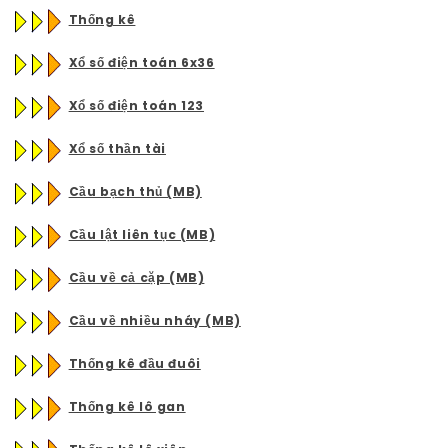
Thống kê
Xổ số điện toán 6x36
Xổ số điện toán 123
Xổ số thần tài
Cầu bạch thủ (MB)
Cầu lật liên tục (MB)
Cầu về cả cặp (MB)
Cầu về nhiều nháy (MB)
Thống kê đầu đuôi
Thống kê lô gan