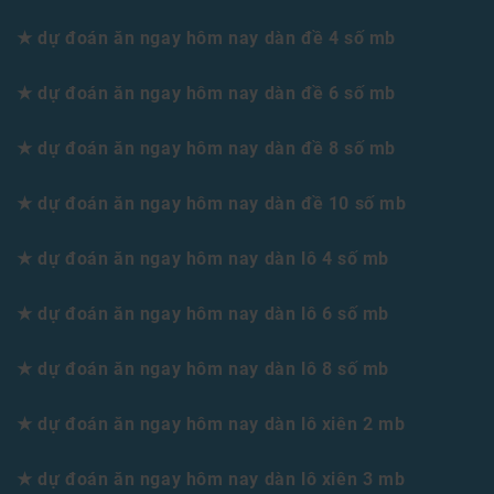
★ dự đoán ăn ngay hôm nay dàn đề 4 số mb
★ dự đoán ăn ngay hôm nay dàn đề 6 số mb
★ dự đoán ăn ngay hôm nay dàn đề 8 số mb
★ dự đoán ăn ngay hôm nay dàn đề 10 số mb
★ dự đoán ăn ngay hôm nay dàn lô 4 số mb
★ dự đoán ăn ngay hôm nay dàn lô 6 số mb
★ dự đoán ăn ngay hôm nay dàn lô 8 số mb
★ dự đoán ăn ngay hôm nay dàn lô xiên 2 mb
★ dự đoán ăn ngay hôm nay dàn lô xiên 3 mb