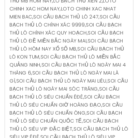
THỦ MB HÔM NAY
,
LÔ BẠCH THỦ XIÊN 2
,
LOTO
CHINH XAC HOM NAY
,
LOTO CHINH XAC NHAT
MIEN BAC
,
SOI CẦU BẠCH THỦ LÔ 247
,
SOI CẦU
BẠCH THỦ LÔ CHÍNH XÁC 9999
,
SOI CẦU BẠCH
THỦ LÔ CHÍNH XÁC QUY HOẠCH
,
SOI CẦU BẠCH
THỦ LÔ ĐỀ MIỀN BẮC NGÀY MAI
,
SOI CẦU BẠCH
THỦ LÔ HÔM NAY XỔ SỐ MB
,
SOI CẦU BẠCH THỦ
LÔ KON TUM
,
SOI CẦU BẠCH THỦ LÔ MIỀN BẮC
QUẢNG NINH
,
SOI CẦU BẠCH THỦ LÔ NGÀY MAI 4
THÁNG 6
,
SOI CẦU BẠCH THỦ LÔ NGÀY MAI LÀ
GÌ
,
SOI CẦU BẠCH THỦ LÔ NGÀY MAI LIÊU
,
SOI CẦU
BẠCH THỦ LÔ NGÀY MAI SÓC TRĂNG
,
SOI CẦU
BẠCH THỦ LÔ SIÊU CHUẨN ÊĐÊ
,
SOI CẦU BẠCH
THỦ LÔ SIÊU CHUẨN GIỜ HOÀNG ĐẠO
,
SOI CẦU
BẠCH THỦ LÔ SIÊU CHUẨN ÔNG
,
SOI CẦU BẠCH
THỦ LÔ SIÊU CHUẨN QUỐC TẾ
,
SOI CẦU BẠCH
THỦ LÔ SIÊU VIP ĐẶC BIỆT
,
SOI CẦU BẠCH THỦ LÔ
SIÊU VIP ÊĐÊ
,
SOI CẦU BẠCH THỦ LÔ SIÊU VIP