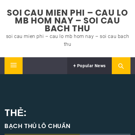
Skip
SOI CAU MIEN PHI – CAU LO
to
MB HOM NAY – SOI CAU
content
BACH THU
soi cau mien phi – cau lo mb hom nay – soi cau bach
thu
Popular News
Primary
Menu
THẺ:
BẠCH THỦ LÔ CHUẨN