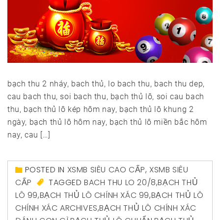
bạch thu 2 nháy, bach thủ, lo bach thu, bach thu dep,
cau bach thu, soi bach thu, bạch thủ lô, soi cau bach
thu, bạch thủ lô kép hôm nay, bạch thủ lô khung 2
ngày, bạch thủ lô hôm nay, bạch thủ lô miền bắc hôm
nay, cau […]
POSTED IN
XSMB SIÊU CAO CẤP
,
XSMB SIÊU
CẤP
TAGGED
BACH THU LO 20/8
,
BẠCH THỦ
LÔ 99
,
BẠCH THỦ LÔ CHÍNH XÁC 99
,
BẠCH THỦ LÔ
CHÍNH XÁC ARCHIVES
,
BẠCH THỦ LÔ CHÍNH XÁC