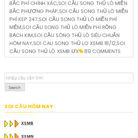
BẮC PHÍ CHÍNH XÁC
,
SOI CẦU SONG THỦ LÔ MIỀN
BẮC PHƯƠNG PHÁP
,
SOI CẦU SONG THỦ LÔ MIỄN
PHÍ KEP 247
,
SOI CẦU SONG THỦ LÔ MIỄN PHÍ
MỀM
,
SOI CẦU SONG THỦ LÔ MIỄN PHÍ RỒNG
BẠCH KIM
,
SOI CẦU SÔNG THỦ LÔ SIÊU CHUẨN
HÔM NAY
,
SOI CAU SONG THỦ LO XSMB 18/12
,
SOI
CẦU SONG THỦ LÔ XSMB ƯX
89 COMMENTS
Search
SOI CẦU HÔM NAY
XSMB
XSMN