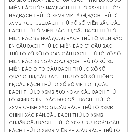
LÔ SIÊU CHUẨN SIÊU CHUẨN
,
BẠCH THỦ LÔ XỔ SỐ
MIỀN BẮC HÔM NAY
,
BẠCH THỦ LÔ XSMB TT HÔM
NAY
,
BẠCH THỦ LÔ XSMB VIP LÀ GÌ
,
BẠCH THỦ LÔ
XSMB YOUTUBE
,
BẠCH THỦ XỔ SỐ MIỀN BẮC
,
CẦU
BẠCH THỦ LÔ MIỀN BẮC 99
,
CẦU BẠCH THỦ LÔ
MIỀN BẮC 99 NGÀY
,
CẦU BẠCH THỦ LÔ MIỀN BẮC
ÊN
,
CẦU BẠCH THỦ LÔ MIỀN BẮC ƠI
,
CẦU BẠCH
THỦ LÔ XỔ SỐ LÔ GAN
,
CẦU BẠCH THỦ LÔ XỔ SỐ
MIỀN BẮC 30 NGÀY
,
CẦU BẠCH THỦ LÔ XỔ SỐ
MIỀN BẮC Ô TÔ
,
CẦU BẠCH THỦ LÔ XỔ SỐ
QUẢNG TRỊ
,
CẦU BẠCH THỦ LÔ XỔ SỐ THỐNG
KÊ
,
CẦU BẠCH THỦ LÔ XỔ SỐ VIETLOTT
,
CẦU
BẠCH THỦ LÔ XSMB 500 NGÀY
,
CẦU BẠCH THỦ
LÔ XSMB CHÍNH XÁC 500
,
CẦU BẠCH THỦ LÔ
XSMB CHÍNH XÁC GÌ
,
CẦU BẠCH THỦ LÔ XSMB
CHÍNH XÁC RẮN
,
CẦU BẠCH THỦ LÔ XSMB
CHUẨN
,
CẦU BẠCH THỦ LÔ XSMB DỰ ĐOÁN
,
CẦU
BẠCH THỦ LÔ XSMB MIỄN PHÍ
,
CẦU BẠCH THỦ LÔ