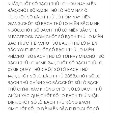
NHẤT
,
CHỐT SỐ BẠCH THỦ LÔ HÔM NAY MIỀN
BẮC
,
CHỐT SỐ BẠCH THỦ LÔ HÔM NAY Ô
TÔ
,
CHỐT SỐ BẠCH THỦ LÔ HÔM NAY TIỀN
GIANG
,
CHỐT SỐ BẠCH THỦ LÔ MIỀN BẮC MINH
NGỌC
,
CHỐT SỐ BẠCH THỦ LÔ MIỀN BẮC SITE
M.FACEBOOK.COM
,
CHỐT SỐ BẠCH THỦ LÔ MIỀN
BẮC TRỰC TIẾP
,
CHỐT SỐ BẠCH THỦ LÔ MIỀN
BẮC YOUTUBE
,
CHỐT SỐ BẠCH THỦ LÔ MIỄN
PHÍ
,
CHỐT SỐ BẠCH THỦ LÔ TỐI NAY MN
,
CHỐT SỐ
BẠCH THỦ LÔ XSMB 24H
,
CHỐT SỐ BẠCH THỦ LÔ
XSMB QUAY THỬ
,
CHỐT SỐ LÔ BẠCH THỦ
1477
,
CHỐT SỐ LÔ BẠCH THỦ 2888
,
CHỐT SỐ LÔ
BẠCH THỦ CHÍNH XÁC BẮC
,
CHỐT SỐ LÔ BẠCH
THỦ CHÍNH XÁC KHÔNG
,
CHỐT SỐ LÔ BẠCH THỦ
CHÍNH XÁC QUÁ
,
CHỐT SỐ LÔ BẠCH THỦ NHẬN
ĐỊNH
,
CHỐT SỐ LÔ BẠCH THỦ RÔNG BACH
KIM
,
CHỐT SỐ LÔ ĐỀ MIỀN BẮC EURO
,
CHỐT SỐ