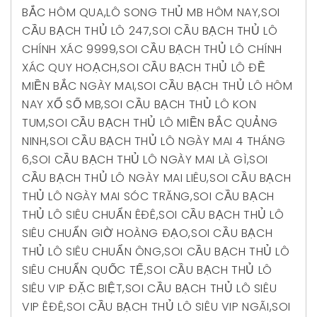
BẮC HÔM QUA
,
LÔ SONG THỦ MB HÔM NAY
,
SOI
CẦU BẠCH THỦ LÔ 247
,
SOI CẦU BẠCH THỦ LÔ
CHÍNH XÁC 9999
,
SOI CẦU BẠCH THỦ LÔ CHÍNH
XÁC QUY HOẠCH
,
SOI CẦU BẠCH THỦ LÔ ĐỀ
MIỀN BẮC NGÀY MAI
,
SOI CẦU BẠCH THỦ LÔ HÔM
NAY XỔ SỐ MB
,
SOI CẦU BẠCH THỦ LÔ KON
TUM
,
SOI CẦU BẠCH THỦ LÔ MIỀN BẮC QUẢNG
NINH
,
SOI CẦU BẠCH THỦ LÔ NGÀY MAI 4 THÁNG
6
,
SOI CẦU BẠCH THỦ LÔ NGÀY MAI LÀ GÌ
,
SOI
CẦU BẠCH THỦ LÔ NGÀY MAI LIÊU
,
SOI CẦU BẠCH
THỦ LÔ NGÀY MAI SÓC TRĂNG
,
SOI CẦU BẠCH
THỦ LÔ SIÊU CHUẨN ÊĐÊ
,
SOI CẦU BẠCH THỦ LÔ
SIÊU CHUẨN GIỜ HOÀNG ĐẠO
,
SOI CẦU BẠCH
THỦ LÔ SIÊU CHUẨN ÔNG
,
SOI CẦU BẠCH THỦ LÔ
SIÊU CHUẨN QUỐC TẾ
,
SOI CẦU BẠCH THỦ LÔ
SIÊU VIP ĐẶC BIỆT
,
SOI CẦU BẠCH THỦ LÔ SIÊU
VIP ÊĐÊ
,
SOI CẦU BẠCH THỦ LÔ SIÊU VIP NGÃI
,
SOI