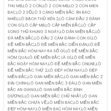
THU MB
,
LÔ 2 CON
,
LÔ 2 CON MB
,
LO 2 CON MIEN
BAC
,
LÔ 2 SỐ
,
LÔ 3 CÀNG MIỀN BẮC ĂN BAO
NHIÊU
,
LÔ BẠCH THỦ XIÊN 2
,
LÔ CÂM ĐẦU 2 ĐÁNH
CON GÌ
,
LÔ CẶP MB
,
LÔ CẶP MIỀN BẮC
,
LÔ CẶP
SONG THỦ KHUNG 3 NGÀY
,
LÔ DÀN MIỀN BẮC
,
LÔ
ĐÁ MIỀN BẮC
,
LÔ ĐẦU 2 CÂM ĐÁNH CON GÌ
,
LÔ
ĐỀ MIỀN BẮC
,
LÔ ĐỀ MIỀN BẮC DIỄN ĐÀN
,
LÔ ĐỀ
MIỀN BẮC HÔM NAY RA SỐ GÌ
,
LÔ ĐỀ MIỀN BẮC
HÔM QUA
,
LÔ ĐỀ MIỀN BẮC LÀ GÌ
,
LÔ ĐỀ MIỀN
BẮC NGÀY HÔM NAY
,
LÔ ĐỀ MIỀN BẮC ONLINE
,
LÔ
ĐỀ MIỀN BẮC THỨ 2
,
LÔ ĐẸP HÔM NAY
,
LÔ ĐẸP
MIỀN BẮC
,
LÔ GAN MIỀN BẮC
,
LÔ GAN MIỀN BẮC 2
ĐẠI CHÍNH
,
LÔ GAN MIỀN BẮC 3 ĐÀI
,
LÔ GAN MIỀN
BẮC AN GIANG
,
LÔ GAN MIỀN BẮC BÌNH
DƯƠNG
,
LÔ GAN MIỀN BẮC CHỦ NHẬT
,
LÔ GAN
MIỀN BẮC CHƯA VỀ
,
LÔ MIỀN BAC
,
LÔ MIỀN BẮC
ĐẸP HÔM NAY
,
LÔ MIỀN BAC HÔM NAY
,
LÔ MIỀN