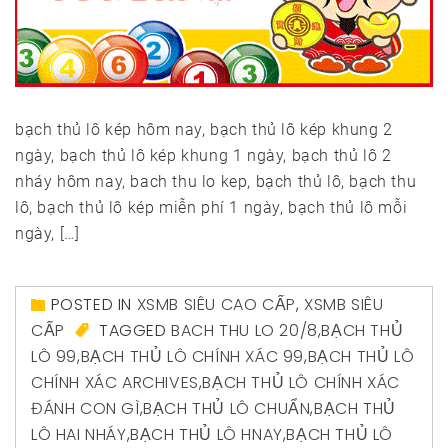
bạch thủ lô kép hôm nay, bạch thủ lô kép khung 2
ngày, bạch thủ lô kép khung 1 ngày, bạch thủ lô 2
nháy hôm nay, bach thu lo kep, bạch thủ lô, bạch thu
lô, bạch thủ lô kép miễn phí 1 ngày, bạch thủ lô mỗi
ngày, […]
POSTED IN
XSMB SIÊU CAO CẤP
,
XSMB SIÊU
CẤP
TAGGED
BACH THU LO 20/8
,
BẠCH THỦ
LÔ 99
,
BẠCH THỦ LÔ CHÍNH XÁC 99
,
BẠCH THỦ LÔ
CHÍNH XÁC ARCHIVES
,
BẠCH THỦ LÔ CHÍNH XÁC
ĐÁNH CON GÌ
,
BẠCH THỦ LÔ CHUẨN
,
BẠCH THỦ
LÔ HAI NHÁY
,
BẠCH THỦ LÔ HNAY
,
BẠCH THỦ LÔ