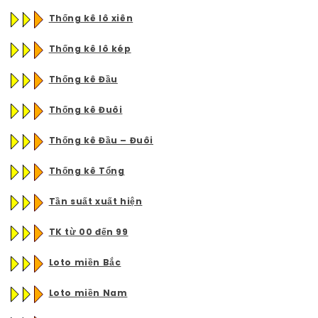
Thống kê lô xiên
Thống kê lô kép
Thống kê Đầu
Thống kê Đuôi
Thống kê Đầu – Đuôi
Thống kê Tổng
Tần suất xuất hiện
TK từ 00 đến 99
Loto miền Bắc
Loto miền Nam