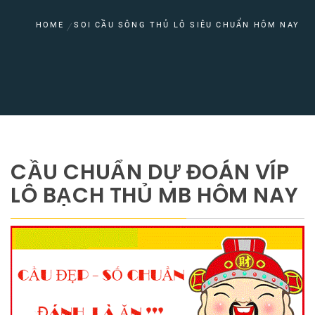
HOME
SOI CẦU SÔNG THỦ LÔ SIÊU CHUẨN HÔM NAY
CẦU CHUẨN DỰ ĐOÁN VÍP
LÔ BẠCH THỦ MB HÔM NAY