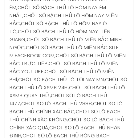
ÊM
,
CHỐT SỐ BẠCH THỦ LÔ HÔM NAY ÊM
NHẤT
,
CHỐT SỐ BẠCH THỦ LÔ HÔM NAY MIỀN
BẮC
,
CHỐT SỐ BẠCH THỦ LÔ HÔM NAY Ô
TÔ
,
CHỐT SỐ BẠCH THỦ LÔ HÔM NAY TIỀN
GIANG
,
CHỐT SỐ BẠCH THỦ LÔ MIỀN BẮC MINH
NGỌC
,
CHỐT SỐ BẠCH THỦ LÔ MIỀN BẮC SITE
M.FACEBOOK.COM
,
CHỐT SỐ BẠCH THỦ LÔ MIỀN
BẮC TRỰC TIẾP
,
CHỐT SỐ BẠCH THỦ LÔ MIỀN
BẮC YOUTUBE
,
CHỐT SỐ BẠCH THỦ LÔ MIỄN
PHÍ
,
CHỐT SỐ BẠCH THỦ LÔ TỐI NAY MN
,
CHỐT SỐ
BẠCH THỦ LÔ XSMB 24H
,
CHỐT SỐ BẠCH THỦ LÔ
XSMB QUAY THỬ
,
CHỐT SỐ LÔ BẠCH THỦ
1477
,
CHỐT SỐ LÔ BẠCH THỦ 2888
,
CHỐT SỐ LÔ
BẠCH THỦ CHÍNH XÁC BẮC
,
CHỐT SỐ LÔ BẠCH
THỦ CHÍNH XÁC KHÔNG
,
CHỐT SỐ LÔ BẠCH THỦ
CHÍNH XÁC QUÁ
,
CHỐT SỐ LÔ BẠCH THỦ NHẬN
ĐỊNH
,
CHỐT SỐ LÔ BẠCH THỦ RÔNG BACH