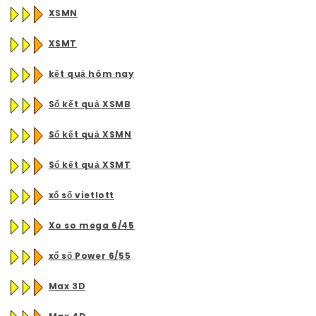
XSMN
XSMT
kết quả hôm nay
Sổ kết quả XSMB
Sổ kết quả XSMN
Sổ kết quả XSMT
xổ số vietlott
Xo so mega 6/45
xổ số Power 6/55
Max 3D