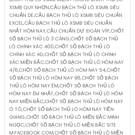
XSMB QUY NHƠN
,
CẦU BẠCH THỦ LÔ XSMB SIÊU
CHUẨN DE
,
CẦU BẠCH THỦ LÔ XSMB SIÊU CHUẨN
EXCEL
,
CẦU BẠCH THỦ LÔ XSMB SIÊU CHUẨN
NHẤT HÔM NAY
,
CẦU CHUẨN DỰ ĐOÁN VÍP
,
CHỐT
SỐ BẠCH THỦ LÔ 3 CÀNG
,
CHỐT SỐ BẠCH THỦ
LÔ CHÍNH XÁC 400
,
CHỐT SỐ BẠCH THỦ LÔ
CHÍNH XÁC 4D
,
CHỐT SỐ BẠCH THỦ LÔ CHÍNH
XÁC MIỀN BẮC
,
CHỐT SỐ BẠCH THỦ LÔ HÔM NAY
4/6
,
CHỐT SỐ BẠCH THỦ LÔ HÔM NAY 54
,
CHỐT
SỐ BẠCH THỦ LÔ HÔM NAY 96
,
CHỐT SỐ BẠCH
THỦ LÔ HÔM NAY ÊM
,
CHỐT SỐ BẠCH THỦ LÔ
HÔM NAY ÊM NHẤT
,
CHỐT SỐ BẠCH THỦ LÔ HÔM
NAY MIỀN BẮC
,
CHỐT SỐ BẠCH THỦ LÔ HÔM NAY
Ô TÔ
,
CHỐT SỐ BẠCH THỦ LÔ HÔM NAY TIỀN
GIANG
,
CHỐT SỐ BẠCH THỦ LÔ MIỀN BẮC MINH
NGỌC
,
CHỐT SỐ BẠCH THỦ LÔ MIỀN BẮC SITE
M.FACEBOOK.COM
,
CHỐT SỐ BẠCH THỦ LÔ MIỀN