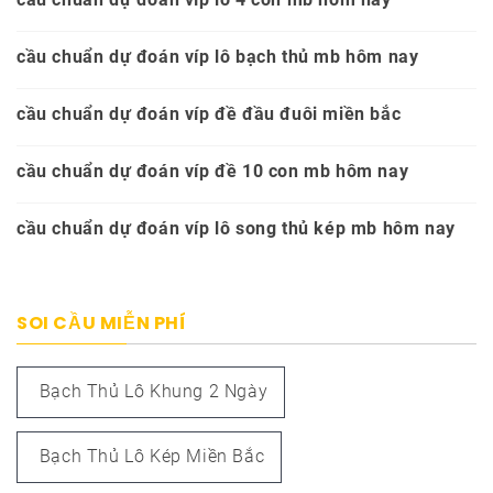
cầu chuẩn dự đoán víp lô bạch thủ mb hôm nay
cầu chuẩn dự đoán víp đề đầu đuôi miền bắc
cầu chuẩn dự đoán víp đề 10 con mb hôm nay
cầu chuẩn dự đoán víp lô song thủ kép mb hôm nay
SOI CẦU MIỄN PHÍ
Bạch Thủ Lô Khung 2 Ngày
Bạch Thủ Lô Kép Miền Bắc