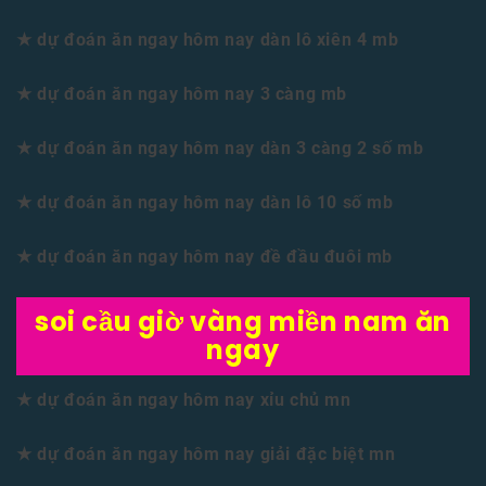
★ dự đoán ăn ngay hôm nay dàn lô xiên 4 mb
★ dự đoán ăn ngay hôm nay 3 càng mb
★ dự đoán ăn ngay hôm nay dàn 3 càng 2 số mb
★ dự đoán ăn ngay hôm nay dàn lô 10 số mb
★ dự đoán ăn ngay hôm nay đề đầu đuôi mb
soi cầu giờ vàng miền nam ăn
ngay
★ dự đoán ăn ngay hôm nay xỉu chủ mn
★ dự đoán ăn ngay hôm nay giải đặc biệt mn