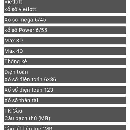
Vietlott
xổ số vietlott
Xo so mega 6/45
xổ số Power 6/55
Max 3D
Max 4D
Thống kê
Điện toán
Xổ số điện toán 6×36
Xổ số điện toán 123
Xổ số thần tài
TK Cầu
Cầu bạch thủ (MB)
Cầu lật liên tục (MB