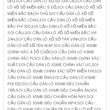
LIÊU
,
SOI CẦU DÀN LÔ XỔ SỐ GIA LAI
,
SOI CẦU DÀN
LÔ XỔ SỐ MIỀN BẮC 5 SỐ
,
SOI CẦU DÀN LÔ XỔ SỐ
MIỀN BẮC BẠCH THỦ
,
SOI CẦU DÀN LÔ XỔ SỐ
MIỀN BẮC LÒNG
,
SOI CẦU DÀN LÔ XỔ SỐ MIỀN
BẮC PHÍ 100
,
SOI CẦU DÀN LÔ XỔ SỐ MIỀN BẮC
SOI CẦU
,
SOI CẦU DÀN LÔ XỔ SỐ MIỀN BẮC VIP
24H
,
SOI CẦU DÀN LÔ XỔ SỐ TRÀ VINH
,
SOI CẦU
DÀN LÔ XỔ SỐ YÊN WAP
,
SOI CẦU DÀN LÔ XSMB
CHÍNH XÁC 4 SỐ CUỐI
,
SOI CẦU DÀN LÔ XSMB
CHÍNH XÁC PI
,
SOI CẦU DÀN LÔ XSMB CHÍNH XÁC
SUẤT
,
SOI CẦU DÀN LÔ XSMB CHÍNH XÁC UC
,
SOI
CẦU DÀN LÔ XSMB CHÍNH XÁC ƯỚP MIỄN PHÍ
,
SOI
CẦU DÀN LÔ XSMB ÊNH
,
SOI CẦU DÀN LÔ XSMB
PHÍ 100
,
SOI CẦU DÀN LÔ XSMB SIÊU CHUẨN
786
,
SOI CẦU DÀN LÔ XSMB SIÊU CHUẨN ĂN
,
SOI
CẦU DÀN LÔ XSMB SIÊU CHUẨN HÔM NAY
,
SOI
CẦU DÀN LÔ XSMB SIÊU CHUẨN MP4
,
SOI CẦU
DÀN LÔ XSMB SIÊU CHUẨN ƠI
,
SOI CẦU LÔ ĐỀ
,
SOI