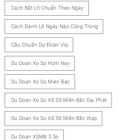
Cách Bắt Lô Chuẩn Theo Ngày
Cách Đánh Lô Ngày Nào Cũng Trúng
Cầu Chuẩn Dự Đoán Víp
Du Doan Xo So Hom Nay
Du Doan Xo So Mien Bac
Du Doan Xo So Xổ Số Miền Bắc Dại Phát
Du Doan Xo So Xổ Số Miền Bắc Wap
Du Doan XSMB 3 So