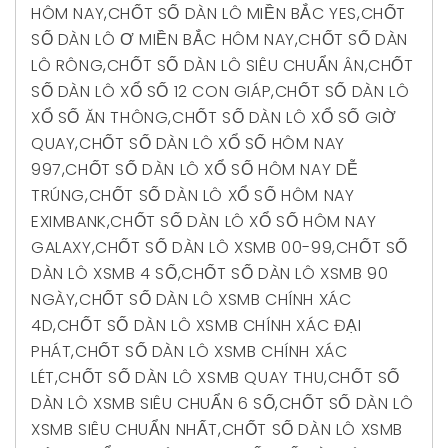
HÔM NAY
,
CHỐT SỐ DÀN LÔ MIỀN BẮC YES
,
CHỐT
SỐ DÀN LÔ Ơ MIỀN BẮC HÔM NAY
,
CHỐT SỐ DÀN
LÔ RÔNG
,
CHỐT SỐ DÀN LÔ SIÊU CHUẨN ÂN
,
CHỐT
SỐ DÀN LÔ XỔ SỐ 12 CON GIÁP
,
CHỐT SỐ DÀN LÔ
XỔ SỐ ĂN THÔNG
,
CHỐT SỐ DÀN LÔ XỔ SỐ GIỜ
QUAY
,
CHỐT SỐ DÀN LÔ XỔ SỐ HÔM NAY
997
,
CHỐT SỐ DÀN LÔ XỔ SỐ HÔM NAY DỄ
TRÚNG
,
CHỐT SỐ DÀN LÔ XỔ SỐ HÔM NAY
EXIMBANK
,
CHỐT SỐ DÀN LÔ XỔ SỐ HÔM NAY
GALAXY
,
CHỐT SỐ DÀN LÔ XSMB 00-99
,
CHỐT SỐ
DÀN LÔ XSMB 4 SỐ
,
CHỐT SỐ DÀN LÔ XSMB 90
NGÀY
,
CHỐT SỐ DÀN LÔ XSMB CHÍNH XÁC
4D
,
CHỐT SỐ DÀN LÔ XSMB CHÍNH XÁC ĐẠI
PHÁT
,
CHỐT SỐ DÀN LÔ XSMB CHÍNH XÁC
LÉT
,
CHỐT SỐ DÀN LÔ XSMB QUAY THU
,
CHỐT SỐ
DÀN LÔ XSMB SIÊU CHUẨN 6 SỐ
,
CHỐT SỐ DÀN LÔ
XSMB SIÊU CHUẨN NHẤT
,
CHỐT SỐ DÀN LÔ XSMB