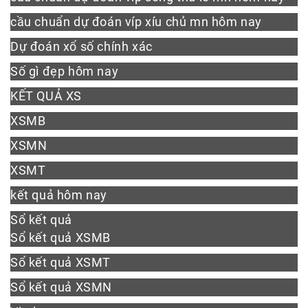
cầu chuẩn dự đoán víp xíu chủ mn hôm nay
Dự đoán xổ số chính xác
Số gì đẹp hôm nay
KẾT QUẢ XS
XSMB
XSMN
XSMT
kết quả hôm nay
Sổ kết quả
Sổ kết quả XSMB
Sổ kết quả XSMT
Sổ kết quả XSMN