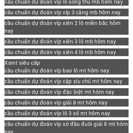
cầu chuẩn dự đoán víp lô song thủ mb hôm nay
cầu chuẩn dự đoán víp víp 3 càng mb hôm nay
cầu chuẩn dự đoán víp xiên 2 lô miền bắc hôm
nay
cầu chuẩn dự đoán víp xiên 3 lô mb hôm nay
cầu chuẩn dự đoán víp xiên 4 lô mb hôm nay
Xsmt siêu cấp
cầu chuẩn dự đoán víp bao lô mt hôm nay
cầu chuẩn dự đoán víp cặp xíu chủ mt hôm nay
cầu chuẩn dự đoán víp đặc biệt mt hôm nay
cầu chuẩn dự đoán víp giải 8 mt hôm nay
cầu chuẩn dự đoán víp lô 3 số mt hôm nay
cầu chuẩn dự đoán víp sớ đầu đuôi giải 8 mt hôm
nay