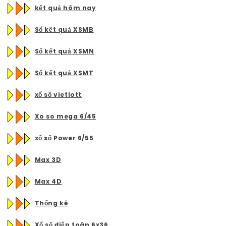
kết quả hôm nay
Sổ kết quả XSMB
Sổ kết quả XSMN
Sổ kết quả XSMT
xổ số vietlott
Xo so mega 6/45
xổ số Power 6/55
Max 3D
Max 4D
Thống kê
Xổ số điện toán 6x36