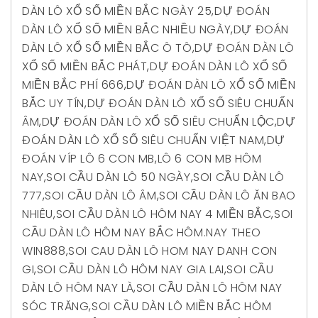
DÀN LÔ XỔ SỐ MIỀN BẮC NGÀY 25
,
DỰ ĐOÁN
DÀN LÔ XỔ SỐ MIỀN BẮC NHIỀU NGÀY
,
DỰ ĐOÁN
DÀN LÔ XỔ SỐ MIỀN BẮC Ô TÔ
,
DỰ ĐOÁN DÀN LÔ
XỔ SỐ MIỀN BẮC PHÁT
,
DỰ ĐOÁN DÀN LÔ XỔ SỐ
MIỀN BẮC PHÍ 666
,
DỰ ĐOÁN DÀN LÔ XỔ SỐ MIỀN
BẮC UY TÍN
,
DỰ ĐOÁN DÀN LÔ XỔ SỐ SIÊU CHUẨN
ÂM
,
DỰ ĐOÁN DÀN LÔ XỔ SỐ SIÊU CHUẨN LỘC
,
DỰ
ĐOÁN DÀN LÔ XỔ SỐ SIÊU CHUẨN VIỆT NAM
,
DỰ
ĐOÁN VÍP LÔ 6 CON MB
,
LÔ 6 CON MB HÔM
NAY
,
SOI CẦU DÀN LÔ 50 NGÀY
,
SOI CẦU DÀN LÔ
777
,
SOI CẦU DÀN LÔ ÂM
,
SOI CẦU DÀN LÔ ĂN BAO
NHIÊU
,
SOI CẦU DÀN LÔ HÔM NAY 4 MIỀN BẮC
,
SOI
CẦU DÀN LÔ HÔM NAY BẮC HÔM.NAY THEO
WIN888
,
SOI CAU DÀN LÔ HOM NAY DANH CON
GI
,
SOI CẦU DÀN LÔ HÔM NAY GIA LAI
,
SOI CẦU
DÀN LÔ HÔM NAY LÀ
,
SOI CẦU DÀN LÔ HÔM NAY
SÓC TRĂNG
,
SOI CẦU DÀN LÔ MIỀN BẮC HÔM