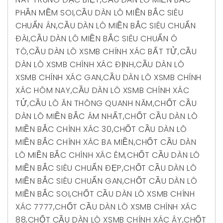
PHẦN MỀM SOI
,
CẦU DÀN LÔ MIỀN BẮC SIÊU
CHUẨN ÂN
,
CẦU DÀN LÔ MIỀN BẮC SIÊU CHUẨN
ĐÀI
,
CẦU DÀN LÔ MIỀN BẮC SIÊU CHUẨN Ô
TÔ
,
CẦU DÀN LÔ XSMB CHÍNH XÁC BẤT TỬ
,
CẦU
DÀN LÔ XSMB CHÍNH XÁC ĐỊNH
,
CẦU DÀN LÔ
XSMB CHÍNH XÁC GAN
,
CẦU DÀN LÔ XSMB CHÍNH
XÁC HÔM NAY
,
CẦU DÀN LÔ XSMB CHÍNH XÁC
TỬ
,
CẦU LÔ ĂN THÔNG QUANH NĂM
,
CHỐT CẦU
DÀN LÔ MIỀN BẮC ÂM NHẤT
,
CHỐT CẦU DÀN LÔ
MIỀN BẮC CHÍNH XÁC 30
,
CHỐT CẦU DÀN LÔ
MIỀN BẮC CHÍNH XÁC BA MIỀN
,
CHỐT CẦU DÀN
LÔ MIỀN BẮC CHÍNH XÁC ÊM
,
CHỐT CẦU DÀN LÔ
MIỀN BẮC SIÊU CHUẨN ĐẸP
,
CHỐT CẦU DÀN LÔ
MIỀN BẮC SIÊU CHUẨN GAN
,
CHỐT CẦU DÀN LÔ
MIỀN BẮC SOI
,
CHỐT CẦU DÀN LÔ XSMB CHÍNH
XÁC 7777
,
CHỐT CẦU DÀN LÔ XSMB CHÍNH XÁC
88
,
CHỐT CẦU DÀN LÔ XSMB CHÍNH XÁC ÂY
,
CHỐT