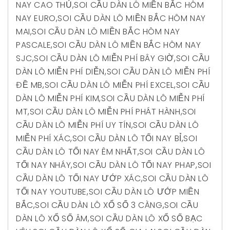
NAY CAO THỦ
,
SOI CẦU DÀN LÔ MIỀN BẮC HÔM
NAY EURO
,
SOI CẦU DÀN LÔ MIỀN BẮC HÔM NAY
MAI
,
SOI CẦU DÀN LÔ MIỀN BẮC HÔM NAY
PASCALE
,
SOI CẦU DÀN LÔ MIỀN BẮC HÔM NAY
SJC
,
SOI CẦU DÀN LÔ MIỄN PHÍ BÂY GIỜ
,
SOI CẦU
DÀN LÔ MIỄN PHÍ DIỄN
,
SOI CẦU DÀN LÔ MIỄN PHÍ
ĐỀ MB
,
SOI CẦU DÀN LÔ MIỄN PHÍ EXCEL
,
SOI CẦU
DÀN LÔ MIỄN PHÍ KIM
,
SOI CẦU DÀN LÔ MIỄN PHÍ
MT
,
SOI CẦU DÀN LÔ MIỄN PHÍ PHÁT HÀNH
,
SOI
CẦU DÀN LÔ MIỄN PHÍ UY TÍN
,
SOI CẦU DÀN LÔ
MIỄN PHÍ XÁC
,
SOI CẦU DÀN LÔ TỐI NAY BỈ
,
SOI
CẦU DÀN LÔ TỐI NAY ÊM NHẤT
,
SOI CẦU DÀN LÔ
TỐI NAY NHÁY
,
SOI CẦU DÀN LÔ TỐI NAY PHAP
,
SOI
CẦU DÀN LÔ TỐI NAY ƯỚP XÁC
,
SOI CẦU DÀN LÔ
TỐI NAY YOUTUBE
,
SOI CẦU DÀN LÔ ƯỚP MIỀN
BẮC
,
SOI CẦU DÀN LÔ XỔ SỐ 3 CÀNG
,
SOI CẦU
DÀN LÔ XỔ SỐ ÂM
,
SOI CẦU DÀN LÔ XỔ SỐ BẠC