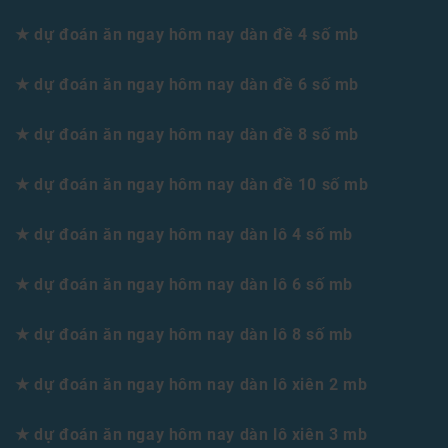
★ dự đoán ăn ngay hôm nay dàn đề 4 số mb
★ dự đoán ăn ngay hôm nay dàn đề 6 số mb
★ dự đoán ăn ngay hôm nay dàn đề 8 số mb
★ dự đoán ăn ngay hôm nay dàn đề 10 số mb
★ dự đoán ăn ngay hôm nay dàn lô 4 số mb
★ dự đoán ăn ngay hôm nay dàn lô 6 số mb
★ dự đoán ăn ngay hôm nay dàn lô 8 số mb
★ dự đoán ăn ngay hôm nay dàn lô xiên 2 mb
★ dự đoán ăn ngay hôm nay dàn lô xiên 3 mb