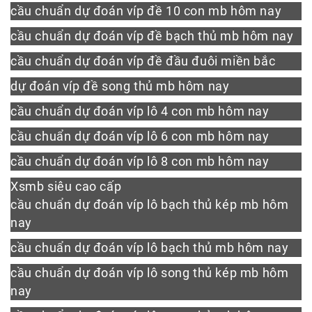
cầu chuẩn dự đoán víp đề 10 con mb hôm nay
cầu chuẩn dự đoán víp đề bạch thủ mb hôm nay
cầu chuẩn dự đoán víp đề đầu đuôi miền bắc
dự đoán víp đề song thủ mb hôm nay
cầu chuẩn dự đoán víp lô 4 con mb hôm nay
cầu chuẩn dự đoán víp lô 6 con mb hôm nay
cầu chuẩn dự đoán víp lô 8 con mb hôm nay
Xsmb siêu cao cấp
cầu chuẩn dự đoán víp lô bạch thủ kép mb hôm
nay
cầu chuẩn dự đoán víp lô bạch thủ mb hôm nay
cầu chuẩn dự đoán víp lô song thủ kép mb hôm
nay