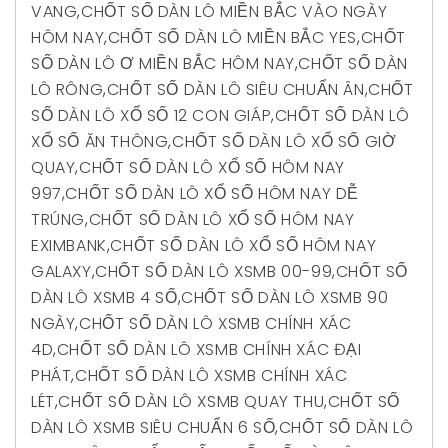
VANG
,
CHỐT SỐ DÀN LÔ MIỀN BẮC VÀO NGÀY
HÔM NAY
,
CHỐT SỐ DÀN LÔ MIỀN BẮC YES
,
CHỐT
SỐ DÀN LÔ Ơ MIỀN BẮC HÔM NAY
,
CHỐT SỐ DÀN
LÔ RÔNG
,
CHỐT SỐ DÀN LÔ SIÊU CHUẨN ÂN
,
CHỐT
SỐ DÀN LÔ XỔ SỐ 12 CON GIÁP
,
CHỐT SỐ DÀN LÔ
XỔ SỐ ĂN THÔNG
,
CHỐT SỐ DÀN LÔ XỔ SỐ GIỜ
QUAY
,
CHỐT SỐ DÀN LÔ XỔ SỐ HÔM NAY
997
,
CHỐT SỐ DÀN LÔ XỔ SỐ HÔM NAY DỄ
TRÚNG
,
CHỐT SỐ DÀN LÔ XỔ SỐ HÔM NAY
EXIMBANK
,
CHỐT SỐ DÀN LÔ XỔ SỐ HÔM NAY
GALAXY
,
CHỐT SỐ DÀN LÔ XSMB 00-99
,
CHỐT SỐ
DÀN LÔ XSMB 4 SỐ
,
CHỐT SỐ DÀN LÔ XSMB 90
NGÀY
,
CHỐT SỐ DÀN LÔ XSMB CHÍNH XÁC
4D
,
CHỐT SỐ DÀN LÔ XSMB CHÍNH XÁC ĐẠI
PHÁT
,
CHỐT SỐ DÀN LÔ XSMB CHÍNH XÁC
LÉT
,
CHỐT SỐ DÀN LÔ XSMB QUAY THU
,
CHỐT SỐ
DÀN LÔ XSMB SIÊU CHUẨN 6 SỐ
,
CHỐT SỐ DÀN LÔ