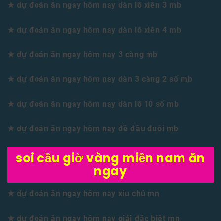
★ dự đoán ăn ngay hôm nay dàn lô xiên 3 mb
★ dự đoán ăn ngay hôm nay dàn lô xiên 4 mb
★ dự đoán ăn ngay hôm nay 3 càng mb
★ dự đoán ăn ngay hôm nay dàn 3 càng 2 số mb
★ dự đoán ăn ngay hôm nay dàn lô 10 số mb
★ dự đoán ăn ngay hôm nay đề đầu đuôi mb
soi cầu giờ vàng miền nam ăn
ngay
★ dự đoán ăn ngay hôm nay xỉu chủ mn
★ dự đoán ăn ngay hôm nay giải đặc biệt mn