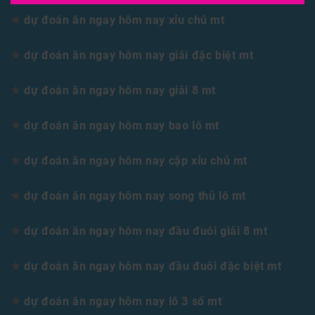
★
dự đoán ăn ngay hôm nay xỉu chủ mt
★
dự đoán ăn ngay hôm nay giải đặc biệt mt
★
dự đoán ăn ngay hôm nay giải 8 mt
★
dự đoán ăn ngay hôm nay bao lô mt
★
dự đoán ăn ngay hôm nay cặp xỉu chủ mt
★
dự đoán ăn ngay hôm nay song thủ lô mt
★
dự đoán ăn ngay hôm nay đầu đuôi giải 8 mt
★
dự đoán ăn ngay hôm nay đầu đuôi đặc biệt mt
★
dự đoán ăn ngay hôm nay lô 3 số mt