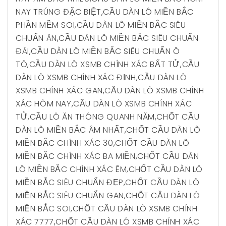
NAY TRÚNG ĐẶC BIỆT
,
CẦU DÀN LÔ MIỀN BẮC
PHẦN MỀM SOI
,
CẦU DÀN LÔ MIỀN BẮC SIÊU
CHUẨN ÂN
,
CẦU DÀN LÔ MIỀN BẮC SIÊU CHUẨN
ĐÀI
,
CẦU DÀN LÔ MIỀN BẮC SIÊU CHUẨN Ô
TÔ
,
CẦU DÀN LÔ XSMB CHÍNH XÁC BẤT TỬ
,
CẦU
DÀN LÔ XSMB CHÍNH XÁC ĐỊNH
,
CẦU DÀN LÔ
XSMB CHÍNH XÁC GAN
,
CẦU DÀN LÔ XSMB CHÍNH
XÁC HÔM NAY
,
CẦU DÀN LÔ XSMB CHÍNH XÁC
TỬ
,
CẦU LÔ ĂN THÔNG QUANH NĂM
,
CHỐT CẦU
DÀN LÔ MIỀN BẮC ÂM NHẤT
,
CHỐT CẦU DÀN LÔ
MIỀN BẮC CHÍNH XÁC 30
,
CHỐT CẦU DÀN LÔ
MIỀN BẮC CHÍNH XÁC BA MIỀN
,
CHỐT CẦU DÀN
LÔ MIỀN BẮC CHÍNH XÁC ÊM
,
CHỐT CẦU DÀN LÔ
MIỀN BẮC SIÊU CHUẨN ĐẸP
,
CHỐT CẦU DÀN LÔ
MIỀN BẮC SIÊU CHUẨN GAN
,
CHỐT CẦU DÀN LÔ
MIỀN BẮC SOI
,
CHỐT CẦU DÀN LÔ XSMB CHÍNH
XÁC 7777
,
CHỐT CẦU DÀN LÔ XSMB CHÍNH XÁC