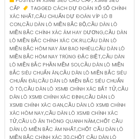
POSTED IN
XSMB SIÊU CAO CẤP
,
XSMB SIÊU
CẤP
TAGGED
CÁCH DỰ ĐOÁN XỔ SỐ CHÍNH
XÁC NHẤT
,
CẦU CHUẨN DỰ ĐOÁN VÍP LÔ 8
CON
,
CẦU DÀN LÔ MIỀN BẮC BỘ
,
CẦU DÀN LÔ
MIỀN BẮC CHÍNH XÁC ÂM HAY DƯƠNG
,
CẦU DÀN
LÔ MIỀN BẮC CHÍNH XÁC OK.RU
,
CẦU DÀN LÔ
MIỀN BẮC HÔM NAY ÂM BAO NHIÊU
,
CẦU DÀN LÔ
MIỀN BẮC HÔM NAY TRÚNG ĐẶC BIỆT
,
CẦU DÀN
LÔ MIỀN BẮC PHẦN MỀM SOI
,
CẦU DÀN LÔ MIỀN
BẮC SIÊU CHUẨN ÂN
,
CẦU DÀN LÔ MIỀN BẮC SIÊU
CHUẨN ĐÀI
,
CẦU DÀN LÔ MIỀN BẮC SIÊU CHUẨN
Ô TÔ
,
CẦU DÀN LÔ XSMB CHÍNH XÁC BẤT TỬ
,
CẦU
DÀN LÔ XSMB CHÍNH XÁC ĐỊNH
,
CẦU DÀN LÔ
XSMB CHÍNH XÁC GAN
,
CẦU DÀN LÔ XSMB CHÍNH
XÁC HÔM NAY
,
CẦU DÀN LÔ XSMB CHÍNH XÁC
TỬ
,
CẦU LÔ ĂN THÔNG QUANH NĂM
,
CHỐT CẦU
DÀN LÔ MIỀN BẮC ÂM NHẤT
,
CHỐT CẦU DÀN LÔ
MIỀN BẮC CHÍNH XÁC 30
,
CHỐT CẦU DÀN LÔ