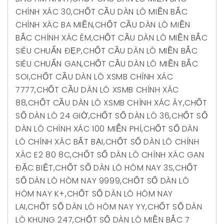
CHÍNH XÁC 30
,
CHỐT CẦU DÀN LÔ MIỀN BẮC
CHÍNH XÁC BA MIỀN
,
CHỐT CẦU DÀN LÔ MIỀN
BẮC CHÍNH XÁC ÊM
,
CHỐT CẦU DÀN LÔ MIỀN BẮC
SIÊU CHUẨN ĐẸP
,
CHỐT CẦU DÀN LÔ MIỀN BẮC
SIÊU CHUẨN GAN
,
CHỐT CẦU DÀN LÔ MIỀN BẮC
SOI
,
CHỐT CẦU DÀN LÔ XSMB CHÍNH XÁC
7777
,
CHỐT CẦU DÀN LÔ XSMB CHÍNH XÁC
88
,
CHỐT CẦU DÀN LÔ XSMB CHÍNH XÁC ÂY
,
CHỐT
SỐ DÀN LÔ 24 GIỜ
,
CHỐT SỐ DÀN LÔ 36
,
CHỐT SỐ
DÀN LÔ CHÍNH XÁC 100 MIỄN PHÍ
,
CHỐT SỐ DÀN
LÔ CHÍNH XÁC BẤT BẠI
,
CHỐT SỐ DÀN LÔ CHÍNH
XÁC E2 80 8C
,
CHỐT SỐ DÀN LÔ CHÍNH XÁC GAN
ĐẶC BIỆT
,
CHỐT SỐ DÀN LÔ HÔM NAY 3S
,
CHỐT
SỐ DÀN LÔ HÔM NAY 9999
,
CHỐT SỐ DÀN LÔ
HÔM NAY K+
,
CHỐT SỐ DÀN LÔ HÔM NAY
LAI
,
CHỐT SỐ DÀN LÔ HÔM NAY YY
,
CHỐT SỐ DÀN
LÔ KHUNG 247
,
CHỐT SỐ DÀN LÔ MIỀN BẮC 7