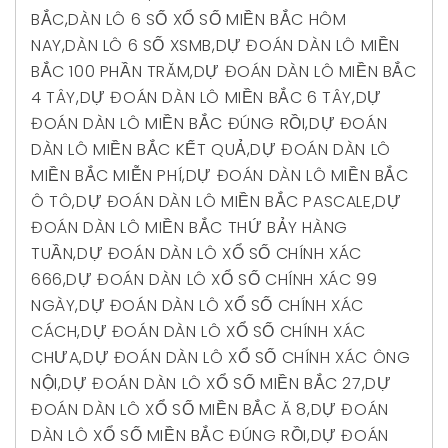
BẮC
,
DÀN LÔ 6 SỐ XỔ SỐ MIỀN BẮC HÔM
NAY
,
DÀN LÔ 6 SỐ XSMB
,
DỰ ĐOÁN DÀN LÔ MIỀN
BẮC 100 PHẦN TRĂM
,
DỰ ĐOÁN DÀN LÔ MIỀN BẮC
4 TÂY
,
DỰ ĐOÁN DÀN LÔ MIỀN BẮC 6 TÂY
,
DỰ
ĐOÁN DÀN LÔ MIỀN BẮC ĐÚNG RỒI
,
DỰ ĐOÁN
DÀN LÔ MIỀN BẮC KẾT QUẢ
,
DỰ ĐOÁN DÀN LÔ
MIỀN BẮC MIỄN PHÍ
,
DỰ ĐOÁN DÀN LÔ MIỀN BẮC
Ô TÔ
,
DỰ ĐOÁN DÀN LÔ MIỀN BẮC PASCALE
,
DỰ
ĐOÁN DÀN LÔ MIỀN BẮC THỨ BẢY HÀNG
TUẦN
,
DỰ ĐOÁN DÀN LÔ XỔ SỐ CHÍNH XÁC
666
,
DỰ ĐOÁN DÀN LÔ XỔ SỐ CHÍNH XÁC 99
NGÀY
,
DỰ ĐOÁN DÀN LÔ XỔ SỐ CHÍNH XÁC
CÁCH
,
DỰ ĐOÁN DÀN LÔ XỔ SỐ CHÍNH XÁC
CHƯA
,
DỰ ĐOÁN DÀN LÔ XỔ SỐ CHÍNH XÁC ÔNG
NỘI
,
DỰ ĐOÁN DÀN LÔ XỔ SỐ MIỀN BẮC 27
,
DỰ
ĐOÁN DÀN LÔ XỔ SỐ MIỀN BẮC Ă 8
,
DỰ ĐOÁN
DÀN LÔ XỔ SỐ MIỀN BẮC ĐÚNG RỒI
,
DỰ ĐOÁN