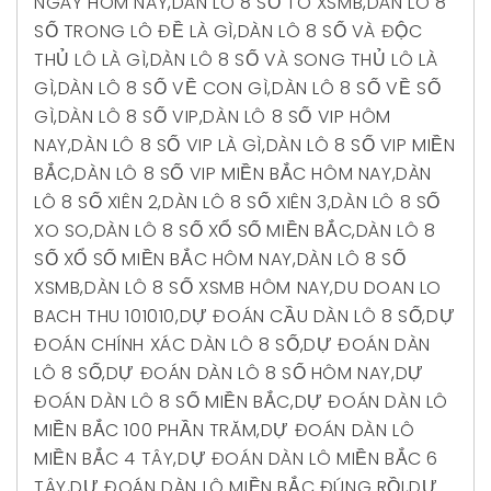
NGÀY HÔM NAY
,
DÀN LÔ 8 SỐ TÔ XSMB
,
DÀN LÔ 8
SỐ TRONG LÔ ĐỀ LÀ GÌ
,
DÀN LÔ 8 SỐ VÀ ĐỘC
THỦ LÔ LÀ GÌ
,
DÀN LÔ 8 SỐ VÀ SONG THỦ LÔ LÀ
GÌ
,
DÀN LÔ 8 SỐ VỀ CON GÌ
,
DÀN LÔ 8 SỐ VỀ SỐ
GÌ
,
DÀN LÔ 8 SỐ VIP
,
DÀN LÔ 8 SỐ VIP HÔM
NAY
,
DÀN LÔ 8 SỐ VIP LÀ GÌ
,
DÀN LÔ 8 SỐ VIP MIỀN
BẮC
,
DÀN LÔ 8 SỐ VIP MIỀN BẮC HÔM NAY
,
DÀN
LÔ 8 SỐ XIÊN 2
,
DÀN LÔ 8 SỐ XIÊN 3
,
DÀN LÔ 8 SỐ
XO SO
,
DÀN LÔ 8 SỐ XỔ SỐ MIỀN BẮC
,
DÀN LÔ 8
SỐ XỔ SỐ MIỀN BẮC HÔM NAY
,
DÀN LÔ 8 SỐ
XSMB
,
DÀN LÔ 8 SỐ XSMB HÔM NAY
,
DU DOAN LO
BACH THU 101010
,
DỰ ĐOÁN CẦU DÀN LÔ 8 SỐ
,
DỰ
ĐOÁN CHÍNH XÁC DÀN LÔ 8 SỐ
,
DỰ ĐOÁN DÀN
LÔ 8 SỐ
,
DỰ ĐOÁN DÀN LÔ 8 SỐ HÔM NAY
,
DỰ
ĐOÁN DÀN LÔ 8 SỐ MIỀN BẮC
,
DỰ ĐOÁN DÀN LÔ
MIỀN BẮC 100 PHẦN TRĂM
,
DỰ ĐOÁN DÀN LÔ
MIỀN BẮC 4 TÂY
,
DỰ ĐOÁN DÀN LÔ MIỀN BẮC 6
TÂY
,
DỰ ĐOÁN DÀN LÔ MIỀN BẮC ĐÚNG RỒI
,
DỰ