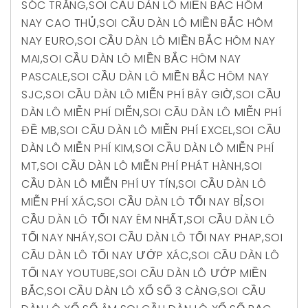
SÓC TRĂNG
,
SOI CẦU DÀN LÔ MIỀN BẮC HÔM
NAY CAO THỦ
,
SOI CẦU DÀN LÔ MIỀN BẮC HÔM
NAY EURO
,
SOI CẦU DÀN LÔ MIỀN BẮC HÔM NAY
MAI
,
SOI CẦU DÀN LÔ MIỀN BẮC HÔM NAY
PASCALE
,
SOI CẦU DÀN LÔ MIỀN BẮC HÔM NAY
SJC
,
SOI CẦU DÀN LÔ MIỄN PHÍ BÂY GIỜ
,
SOI CẦU
DÀN LÔ MIỄN PHÍ DIỄN
,
SOI CẦU DÀN LÔ MIỄN PHÍ
ĐỀ MB
,
SOI CẦU DÀN LÔ MIỄN PHÍ EXCEL
,
SOI CẦU
DÀN LÔ MIỄN PHÍ KIM
,
SOI CẦU DÀN LÔ MIỄN PHÍ
MT
,
SOI CẦU DÀN LÔ MIỄN PHÍ PHÁT HÀNH
,
SOI
CẦU DÀN LÔ MIỄN PHÍ UY TÍN
,
SOI CẦU DÀN LÔ
MIỄN PHÍ XÁC
,
SOI CẦU DÀN LÔ TỐI NAY BỈ
,
SOI
CẦU DÀN LÔ TỐI NAY ÊM NHẤT
,
SOI CẦU DÀN LÔ
TỐI NAY NHÁY
,
SOI CẦU DÀN LÔ TỐI NAY PHAP
,
SOI
CẦU DÀN LÔ TỐI NAY ƯỚP XÁC
,
SOI CẦU DÀN LÔ
TỐI NAY YOUTUBE
,
SOI CẦU DÀN LÔ ƯỚP MIỀN
BẮC
,
SOI CẦU DÀN LÔ XỔ SỐ 3 CÀNG
,
SOI CẦU