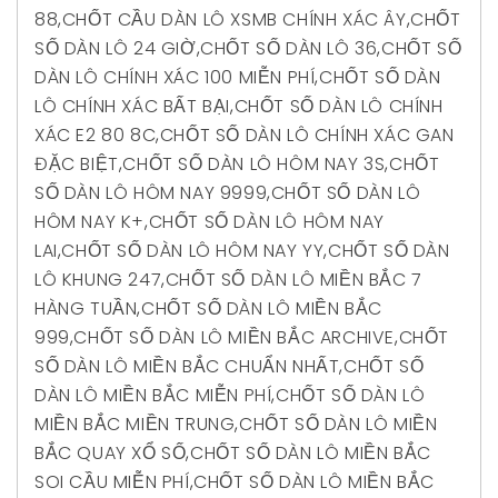
88
,
CHỐT CẦU DÀN LÔ XSMB CHÍNH XÁC ÂY
,
CHỐT
SỐ DÀN LÔ 24 GIỜ
,
CHỐT SỐ DÀN LÔ 36
,
CHỐT SỐ
DÀN LÔ CHÍNH XÁC 100 MIỄN PHÍ
,
CHỐT SỐ DÀN
LÔ CHÍNH XÁC BẤT BẠI
,
CHỐT SỐ DÀN LÔ CHÍNH
XÁC E2 80 8C
,
CHỐT SỐ DÀN LÔ CHÍNH XÁC GAN
ĐẶC BIỆT
,
CHỐT SỐ DÀN LÔ HÔM NAY 3S
,
CHỐT
SỐ DÀN LÔ HÔM NAY 9999
,
CHỐT SỐ DÀN LÔ
HÔM NAY K+
,
CHỐT SỐ DÀN LÔ HÔM NAY
LAI
,
CHỐT SỐ DÀN LÔ HÔM NAY YY
,
CHỐT SỐ DÀN
LÔ KHUNG 247
,
CHỐT SỐ DÀN LÔ MIỀN BẮC 7
HÀNG TUẦN
,
CHỐT SỐ DÀN LÔ MIỀN BẮC
999
,
CHỐT SỐ DÀN LÔ MIỀN BẮC ARCHIVE
,
CHỐT
SỐ DÀN LÔ MIỀN BẮC CHUẨN NHẤT
,
CHỐT SỐ
DÀN LÔ MIỀN BẮC MIỄN PHÍ
,
CHỐT SỐ DÀN LÔ
MIỀN BẮC MIỀN TRUNG
,
CHỐT SỐ DÀN LÔ MIỀN
BẮC QUAY XỔ SỐ
,
CHỐT SỐ DÀN LÔ MIỀN BẮC
SOI CẦU MIỄN PHÍ
,
CHỐT SỐ DÀN LÔ MIỀN BẮC