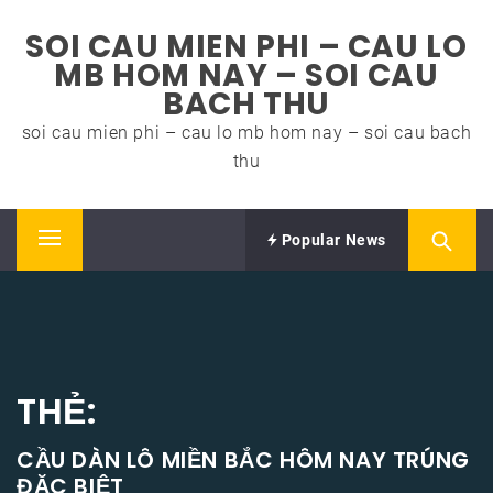
Skip
SOI CAU MIEN PHI – CAU LO
to
MB HOM NAY – SOI CAU
content
BACH THU
soi cau mien phi – cau lo mb hom nay – soi cau bach
thu
Popular News
Primary
Menu
THẺ:
CẦU DÀN LÔ MIỀN BẮC HÔM NAY TRÚNG
ĐẶC BIỆT