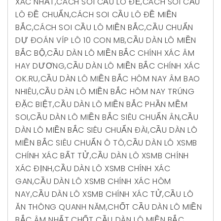
XÁC NHẤT
,
CÁCH SOI CẦU LÔ ĐỀ
,
CÁCH SOI CẦU
LÔ ĐỀ CHUẨN
,
CÁCH SOI CẦU LÔ ĐỀ MIỀN
BẮC
,
CÁCH SOI CẦU LÔ MIỀN BẮC
,
CẦU CHUẨN
DỰ ĐOÁN VÍP LÔ 10 CON MB
,
CẦU DÀN LÔ MIỀN
BẮC BỘ
,
CẦU DÀN LÔ MIỀN BẮC CHÍNH XÁC ÂM
HAY DƯƠNG
,
CẦU DÀN LÔ MIỀN BẮC CHÍNH XÁC
OK.RU
,
CẦU DÀN LÔ MIỀN BẮC HÔM NAY ÂM BAO
NHIÊU
,
CẦU DÀN LÔ MIỀN BẮC HÔM NAY TRÚNG
ĐẶC BIỆT
,
CẦU DÀN LÔ MIỀN BẮC PHẦN MỀM
SOI
,
CẦU DÀN LÔ MIỀN BẮC SIÊU CHUẨN ÂN
,
CẦU
DÀN LÔ MIỀN BẮC SIÊU CHUẨN ĐÀI
,
CẦU DÀN LÔ
MIỀN BẮC SIÊU CHUẨN Ô TÔ
,
CẦU DÀN LÔ XSMB
CHÍNH XÁC BẤT TỬ
,
CẦU DÀN LÔ XSMB CHÍNH
XÁC ĐỊNH
,
CẦU DÀN LÔ XSMB CHÍNH XÁC
GAN
,
CẦU DÀN LÔ XSMB CHÍNH XÁC HÔM
NAY
,
CẦU DÀN LÔ XSMB CHÍNH XÁC TỬ
,
CẦU LÔ
ĂN THÔNG QUANH NĂM
,
CHỐT CẦU DÀN LÔ MIỀN
BẮC ÂM NHẤT
,
CHỐT CẦU DÀN LÔ MIỀN BẮC