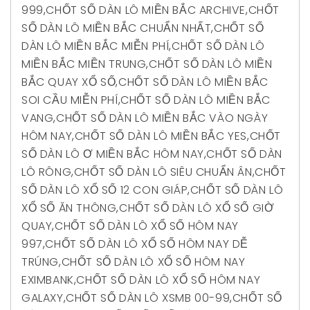
999
,
CHỐT SỐ DÀN LÔ MIỀN BẮC ARCHIVE
,
CHỐT
SỐ DÀN LÔ MIỀN BẮC CHUẨN NHẤT
,
CHỐT SỐ
DÀN LÔ MIỀN BẮC MIỄN PHÍ
,
CHỐT SỐ DÀN LÔ
MIỀN BẮC MIỀN TRUNG
,
CHỐT SỐ DÀN LÔ MIỀN
BẮC QUAY XỔ SỐ
,
CHỐT SỐ DÀN LÔ MIỀN BẮC
SOI CẦU MIỄN PHÍ
,
CHỐT SỐ DÀN LÔ MIỀN BẮC
VANG
,
CHỐT SỐ DÀN LÔ MIỀN BẮC VÀO NGÀY
HÔM NAY
,
CHỐT SỐ DÀN LÔ MIỀN BẮC YES
,
CHỐT
SỐ DÀN LÔ Ơ MIỀN BẮC HÔM NAY
,
CHỐT SỐ DÀN
LÔ RÔNG
,
CHỐT SỐ DÀN LÔ SIÊU CHUẨN ÂN
,
CHỐT
SỐ DÀN LÔ XỔ SỐ 12 CON GIÁP
,
CHỐT SỐ DÀN LÔ
XỔ SỐ ĂN THÔNG
,
CHỐT SỐ DÀN LÔ XỔ SỐ GIỜ
QUAY
,
CHỐT SỐ DÀN LÔ XỔ SỐ HÔM NAY
997
,
CHỐT SỐ DÀN LÔ XỔ SỐ HÔM NAY DỄ
TRÚNG
,
CHỐT SỐ DÀN LÔ XỔ SỐ HÔM NAY
EXIMBANK
,
CHỐT SỐ DÀN LÔ XỔ SỐ HÔM NAY
GALAXY
,
CHỐT SỐ DÀN LÔ XSMB 00-99
,
CHỐT SỐ