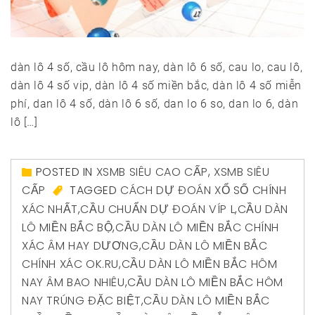
dàn lô 4 số, cầu lô hôm nay, dàn lô 6 số, cau lo, cau lô,
dàn lô 4 số vip, dàn lô 4 số miền bắc, dàn lô 4 số miễn
phí, dan lô 4 số, dàn lô 6 số, dan lo 6 so, dan lo 6, dàn
lô […]
POSTED IN
XSMB SIÊU CAO CẤP
,
XSMB SIÊU
CẤP
TAGGED
CÁCH DỰ ĐOÁN XỔ SỐ CHÍNH
XÁC NHẤT
,
CẦU CHUẨN DỰ ĐOÁN VÍP L
,
CẦU DÀN
LÔ MIỀN BẮC BỘ
,
CẦU DÀN LÔ MIỀN BẮC CHÍNH
XÁC ÂM HAY DƯƠNG
,
CẦU DÀN LÔ MIỀN BẮC
CHÍNH XÁC OK.RU
,
CẦU DÀN LÔ MIỀN BẮC HÔM
NAY ÂM BAO NHIÊU
,
CẦU DÀN LÔ MIỀN BẮC HÔM
NAY TRÚNG ĐẶC BIỆT
,
CẦU DÀN LÔ MIỀN BẮC