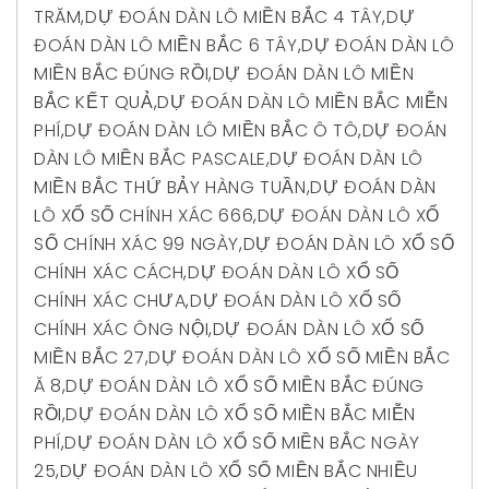
TRĂM
,
DỰ ĐOÁN DÀN LÔ MIỀN BẮC 4 TÂY
,
DỰ
ĐOÁN DÀN LÔ MIỀN BẮC 6 TÂY
,
DỰ ĐOÁN DÀN LÔ
MIỀN BẮC ĐÚNG RỒI
,
DỰ ĐOÁN DÀN LÔ MIỀN
BẮC KẾT QUẢ
,
DỰ ĐOÁN DÀN LÔ MIỀN BẮC MIỄN
PHÍ
,
DỰ ĐOÁN DÀN LÔ MIỀN BẮC Ô TÔ
,
DỰ ĐOÁN
DÀN LÔ MIỀN BẮC PASCALE
,
DỰ ĐOÁN DÀN LÔ
MIỀN BẮC THỨ BẢY HÀNG TUẦN
,
DỰ ĐOÁN DÀN
LÔ XỔ SỐ CHÍNH XÁC 666
,
DỰ ĐOÁN DÀN LÔ XỔ
SỐ CHÍNH XÁC 99 NGÀY
,
DỰ ĐOÁN DÀN LÔ XỔ SỐ
CHÍNH XÁC CÁCH
,
DỰ ĐOÁN DÀN LÔ XỔ SỐ
CHÍNH XÁC CHƯA
,
DỰ ĐOÁN DÀN LÔ XỔ SỐ
CHÍNH XÁC ÔNG NỘI
,
DỰ ĐOÁN DÀN LÔ XỔ SỐ
MIỀN BẮC 27
,
DỰ ĐOÁN DÀN LÔ XỔ SỐ MIỀN BẮC
Ă 8
,
DỰ ĐOÁN DÀN LÔ XỔ SỐ MIỀN BẮC ĐÚNG
RỒI
,
DỰ ĐOÁN DÀN LÔ XỔ SỐ MIỀN BẮC MIỄN
PHÍ
,
DỰ ĐOÁN DÀN LÔ XỔ SỐ MIỀN BẮC NGÀY
25
,
DỰ ĐOÁN DÀN LÔ XỔ SỐ MIỀN BẮC NHIỀU