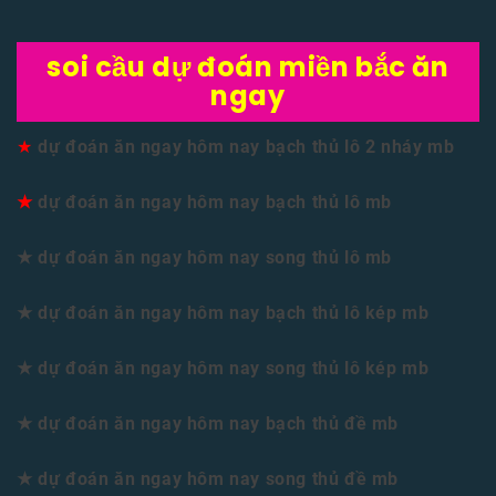
soi cầu dự đoán miền bắc ăn
ngay
★
dự đoán ăn ngay hôm nay bạch thủ lô 2 nháy mb
★
dự đoán ăn ngay hôm nay bạch thủ lô mb
★ dự đoán ăn ngay hôm nay song thủ lô mb
★ dự đoán ăn ngay hôm nay bạch thủ lô kép mb
★ dự đoán ăn ngay hôm nay song thủ lô kép mb
★ dự đoán ăn ngay hôm nay bạch thủ đề mb
★ dự đoán ăn ngay hôm nay song thủ đề mb