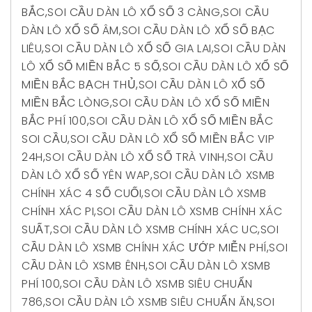
BẮC
,
SOI CẦU DÀN LÔ XỔ SỐ 3 CÀNG
,
SOI CẦU
DÀN LÔ XỔ SỐ ÂM
,
SOI CẦU DÀN LÔ XỔ SỐ BẠC
LIÊU
,
SOI CẦU DÀN LÔ XỔ SỐ GIA LAI
,
SOI CẦU DÀN
LÔ XỔ SỐ MIỀN BẮC 5 SỐ
,
SOI CẦU DÀN LÔ XỔ SỐ
MIỀN BẮC BẠCH THỦ
,
SOI CẦU DÀN LÔ XỔ SỐ
MIỀN BẮC LÒNG
,
SOI CẦU DÀN LÔ XỔ SỐ MIỀN
BẮC PHÍ 100
,
SOI CẦU DÀN LÔ XỔ SỐ MIỀN BẮC
SOI CẦU
,
SOI CẦU DÀN LÔ XỔ SỐ MIỀN BẮC VIP
24H
,
SOI CẦU DÀN LÔ XỔ SỐ TRÀ VINH
,
SOI CẦU
DÀN LÔ XỔ SỐ YÊN WAP
,
SOI CẦU DÀN LÔ XSMB
CHÍNH XÁC 4 SỐ CUỐI
,
SOI CẦU DÀN LÔ XSMB
CHÍNH XÁC PI
,
SOI CẦU DÀN LÔ XSMB CHÍNH XÁC
SUẤT
,
SOI CẦU DÀN LÔ XSMB CHÍNH XÁC UC
,
SOI
CẦU DÀN LÔ XSMB CHÍNH XÁC ƯỚP MIỄN PHÍ
,
SOI
CẦU DÀN LÔ XSMB ÊNH
,
SOI CẦU DÀN LÔ XSMB
PHÍ 100
,
SOI CẦU DÀN LÔ XSMB SIÊU CHUẨN
786
,
SOI CẦU DÀN LÔ XSMB SIÊU CHUẨN ĂN
,
SOI