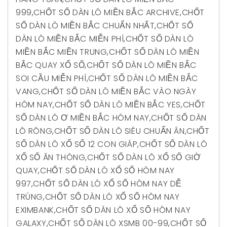
999
,
CHỐT SỐ DÀN LÔ MIỀN BẮC ARCHIVE
,
CHỐT
SỐ DÀN LÔ MIỀN BẮC CHUẨN NHẤT
,
CHỐT SỐ
DÀN LÔ MIỀN BẮC MIỄN PHÍ
,
CHỐT SỐ DÀN LÔ
MIỀN BẮC MIỀN TRUNG
,
CHỐT SỐ DÀN LÔ MIỀN
BẮC QUAY XỔ SỐ
,
CHỐT SỐ DÀN LÔ MIỀN BẮC
SOI CẦU MIỄN PHÍ
,
CHỐT SỐ DÀN LÔ MIỀN BẮC
VANG
,
CHỐT SỐ DÀN LÔ MIỀN BẮC VÀO NGÀY
HÔM NAY
,
CHỐT SỐ DÀN LÔ MIỀN BẮC YES
,
CHỐT
SỐ DÀN LÔ Ơ MIỀN BẮC HÔM NAY
,
CHỐT SỐ DÀN
LÔ RÔNG
,
CHỐT SỐ DÀN LÔ SIÊU CHUẨN ÂN
,
CHỐT
SỐ DÀN LÔ XỔ SỐ 12 CON GIÁP
,
CHỐT SỐ DÀN LÔ
XỔ SỐ ĂN THÔNG
,
CHỐT SỐ DÀN LÔ XỔ SỐ GIỜ
QUAY
,
CHỐT SỐ DÀN LÔ XỔ SỐ HÔM NAY
997
,
CHỐT SỐ DÀN LÔ XỔ SỐ HÔM NAY DỄ
TRÚNG
,
CHỐT SỐ DÀN LÔ XỔ SỐ HÔM NAY
EXIMBANK
,
CHỐT SỐ DÀN LÔ XỔ SỐ HÔM NAY
GALAXY
,
CHỐT SỐ DÀN LÔ XSMB 00-99
,
CHỐT SỐ