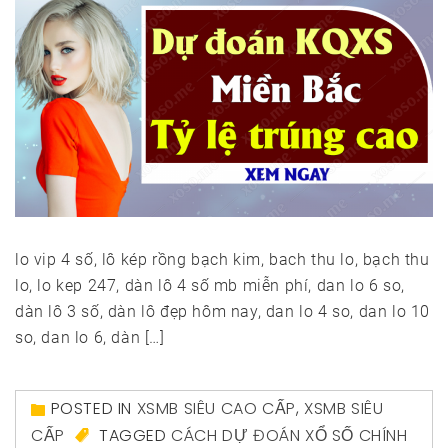
lo vip 4 số, lô kép rồng bạch kim, bach thu lo, bạch thu
lo, lo kep 247, dàn lô 4 số mb miễn phí, dan lo 6 so,
dàn lô 3 số, dàn lô đẹp hôm nay, dan lo 4 so, dan lo 10
so, dan lo 6, dàn […]
POSTED IN
XSMB SIÊU CAO CẤP
,
XSMB SIÊU
CẤP
TAGGED
CÁCH DỰ ĐOÁN XỔ SỐ CHÍNH