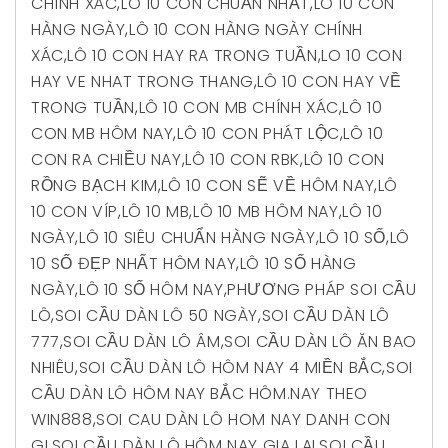
CHÍNH XÁC
,
LÔ 10 CON CHUẨN NHẤT
,
LÔ 10 CON
HÀNG NGÀY
,
LÔ 10 CON HÀNG NGÀY CHÍNH
XÁC
,
LÔ 10 CON HAY RA TRONG TUẦN
,
LO 10 CON
HAY VE NHAT TRONG THANG
,
LÔ 10 CON HAY VỀ
TRONG TUẦN
,
LÔ 10 CON MB CHÍNH XÁC
,
LÔ 10
CON MB HÔM NAY
,
LÔ 10 CON PHÁT LỘC
,
LÔ 10
CON RA CHIỀU NAY
,
LÔ 10 CON RBK
,
LÔ 10 CON
RỒNG BẠCH KIM
,
LÔ 10 CON SẼ VỀ HÔM NAY
,
LÔ
10 CON VÍP
,
LÔ 10 MB
,
LÔ 10 MB HÔM NAY
,
LÔ 10
NGÀY
,
LÔ 10 SIÊU CHUẨN HÀNG NGÀY
,
LÔ 10 SỐ
,
LÔ
10 SỐ ĐẸP NHẤT HÔM NAY
,
LÔ 10 SỐ HÀNG
NGÀY
,
LÔ 10 SỐ HÔM NAY
,
PHƯƠNG PHÁP SOI CẦU
LÔ
,
SOI CẦU DÀN LÔ 50 NGÀY
,
SOI CẦU DÀN LÔ
777
,
SOI CẦU DÀN LÔ ÂM
,
SOI CẦU DÀN LÔ ĂN BAO
NHIÊU
,
SOI CẦU DÀN LÔ HÔM NAY 4 MIỀN BẮC
,
SOI
CẦU DÀN LÔ HÔM NAY BẮC HÔM.NAY THEO
WIN888
,
SOI CAU DÀN LÔ HOM NAY DANH CON
GI
,
SOI CẦU DÀN LÔ HÔM NAY GIA LAI
,
SOI CẦU