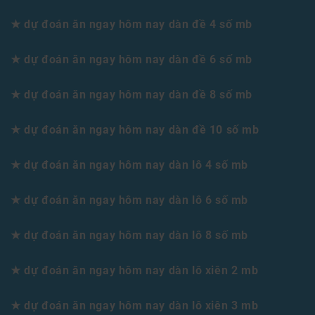
★ dự đoán ăn ngay hôm nay dàn đề 4 số mb
★ dự đoán ăn ngay hôm nay dàn đề 6 số mb
★ dự đoán ăn ngay hôm nay dàn đề 8 số mb
★ dự đoán ăn ngay hôm nay dàn đề 10 số mb
★ dự đoán ăn ngay hôm nay dàn lô 4 số mb
★ dự đoán ăn ngay hôm nay dàn lô 6 số mb
★ dự đoán ăn ngay hôm nay dàn lô 8 số mb
★ dự đoán ăn ngay hôm nay dàn lô xiên 2 mb
★ dự đoán ăn ngay hôm nay dàn lô xiên 3 mb