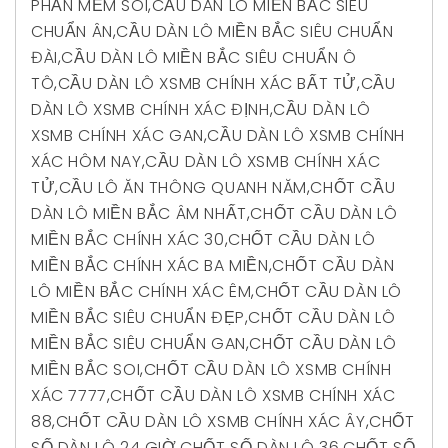
PHẦN MỀM SOI
,
CẦU DÀN LÔ MIỀN BẮC SIÊU
CHUẨN ÂN
,
CẦU DÀN LÔ MIỀN BẮC SIÊU CHUẨN
ĐÀI
,
CẦU DÀN LÔ MIỀN BẮC SIÊU CHUẨN Ô
TÔ
,
CẦU DÀN LÔ XSMB CHÍNH XÁC BẤT TỬ
,
CẦU
DÀN LÔ XSMB CHÍNH XÁC ĐỊNH
,
CẦU DÀN LÔ
XSMB CHÍNH XÁC GAN
,
CẦU DÀN LÔ XSMB CHÍNH
XÁC HÔM NAY
,
CẦU DÀN LÔ XSMB CHÍNH XÁC
TỬ
,
CẦU LÔ ĂN THÔNG QUANH NĂM
,
CHỐT CẦU
DÀN LÔ MIỀN BẮC ÂM NHẤT
,
CHỐT CẦU DÀN LÔ
MIỀN BẮC CHÍNH XÁC 30
,
CHỐT CẦU DÀN LÔ
MIỀN BẮC CHÍNH XÁC BA MIỀN
,
CHỐT CẦU DÀN
LÔ MIỀN BẮC CHÍNH XÁC ÊM
,
CHỐT CẦU DÀN LÔ
MIỀN BẮC SIÊU CHUẨN ĐẸP
,
CHỐT CẦU DÀN LÔ
MIỀN BẮC SIÊU CHUẨN GAN
,
CHỐT CẦU DÀN LÔ
MIỀN BẮC SOI
,
CHỐT CẦU DÀN LÔ XSMB CHÍNH
XÁC 7777
,
CHỐT CẦU DÀN LÔ XSMB CHÍNH XÁC
88
,
CHỐT CẦU DÀN LÔ XSMB CHÍNH XÁC ÂY
,
CHỐT
SỐ DÀN LÔ 24 GIỜ
,
CHỐT SỐ DÀN LÔ 36
,
CHỐT SỐ