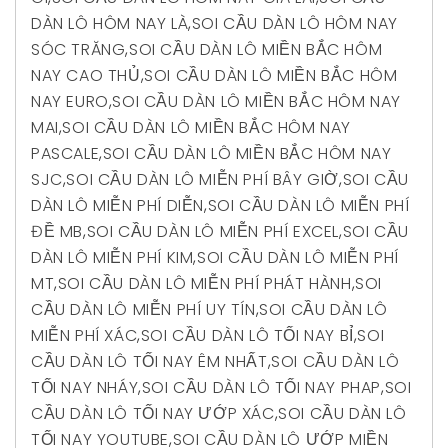
DÀN LÔ HÔM NAY LÀ
,
SOI CẦU DÀN LÔ HÔM NAY
SÓC TRĂNG
,
SOI CẦU DÀN LÔ MIỀN BẮC HÔM
NAY CAO THỦ
,
SOI CẦU DÀN LÔ MIỀN BẮC HÔM
NAY EURO
,
SOI CẦU DÀN LÔ MIỀN BẮC HÔM NAY
MAI
,
SOI CẦU DÀN LÔ MIỀN BẮC HÔM NAY
PASCALE
,
SOI CẦU DÀN LÔ MIỀN BẮC HÔM NAY
SJC
,
SOI CẦU DÀN LÔ MIỄN PHÍ BÂY GIỜ
,
SOI CẦU
DÀN LÔ MIỄN PHÍ DIỄN
,
SOI CẦU DÀN LÔ MIỄN PHÍ
ĐỀ MB
,
SOI CẦU DÀN LÔ MIỄN PHÍ EXCEL
,
SOI CẦU
DÀN LÔ MIỄN PHÍ KIM
,
SOI CẦU DÀN LÔ MIỄN PHÍ
MT
,
SOI CẦU DÀN LÔ MIỄN PHÍ PHÁT HÀNH
,
SOI
CẦU DÀN LÔ MIỄN PHÍ UY TÍN
,
SOI CẦU DÀN LÔ
MIỄN PHÍ XÁC
,
SOI CẦU DÀN LÔ TỐI NAY BỈ
,
SOI
CẦU DÀN LÔ TỐI NAY ÊM NHẤT
,
SOI CẦU DÀN LÔ
TỐI NAY NHÁY
,
SOI CẦU DÀN LÔ TỐI NAY PHAP
,
SOI
CẦU DÀN LÔ TỐI NAY ƯỚP XÁC
,
SOI CẦU DÀN LÔ
TỐI NAY YOUTUBE
,
SOI CẦU DÀN LÔ ƯỚP MIỀN