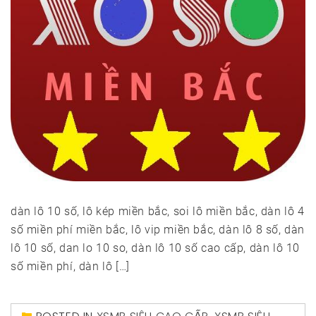
dàn lô 10 số, lô kép miền bắc, soi lô miền bắc, dàn lô 4
số miền phí miền bắc, lô vip miền bắc, dàn lô 8 số, dàn
lô 10 số, dan lo 10 so, dàn lô 10 số cao cấp, dàn lô 10
số miền phí, dàn lô […]