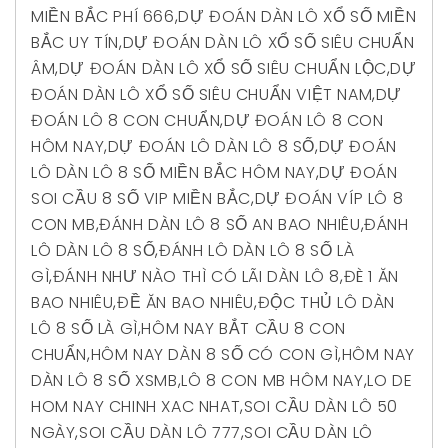
MIỀN BẮC PHÍ 666
,
DỰ ĐOÁN DÀN LÔ XỔ SỐ MIỀN
BẮC UY TÍN
,
DỰ ĐOÁN DÀN LÔ XỔ SỐ SIÊU CHUẨN
ÂM
,
DỰ ĐOÁN DÀN LÔ XỔ SỐ SIÊU CHUẨN LỘC
,
DỰ
ĐOÁN DÀN LÔ XỔ SỐ SIÊU CHUẨN VIỆT NAM
,
DỰ
ĐOÁN LÔ 8 CON CHUẨN
,
DỰ ĐOÁN LÔ 8 CON
HÔM NAY
,
DỰ ĐOÁN LÔ DÀN LÔ 8 SỐ
,
DỰ ĐOÁN
LÔ DÀN LÔ 8 SỐ MIỀN BẮC HÔM NAY
,
DỰ ĐOÁN
SOI CẦU 8 SỐ VIP MIỀN BẮC
,
DỰ ĐOÁN VÍP LÔ 8
CON MB
,
ĐÁNH DÀN LÔ 8 SỐ AN BAO NHIÊU
,
ĐÁNH
LÔ DÀN LÔ 8 SỐ
,
ĐÁNH LÔ DÀN LÔ 8 SỐ LÀ
GÌ
,
ĐÁNH NHƯ NÀO THÌ CÓ LÃI DÀN LÔ 8
,
ĐÈ 1 ĂN
BAO NHIÊU
,
ĐỀ ĂN BAO NHIÊU
,
ĐỘC THỦ LÔ DÀN
LÔ 8 SỐ LÀ GÌ
,
HÔM NAY BẮT CẦU 8 CON
CHUẨN
,
HÔM NAY DÀN 8 SỐ CÓ CON GÌ
,
HÔM NAY
DÀN LÔ 8 SỐ XSMB
,
LÔ 8 CON MB HÔM NAY
,
LO DE
HOM NAY CHINH XAC NHAT
,
SOI CẦU DÀN LÔ 50
NGÀY
,
SOI CẦU DÀN LÔ 777
,
SOI CẦU DÀN LÔ