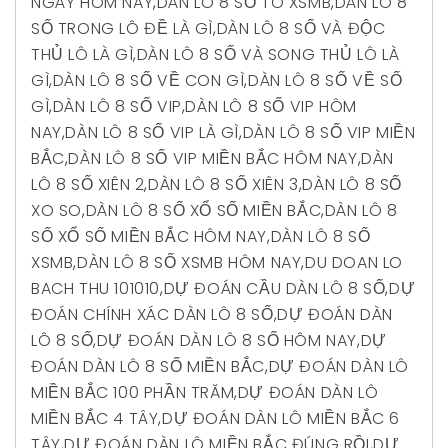
NGÀY HÔM NAY
,
DÀN LÔ 8 SỐ TÔ XSMB
,
DÀN LÔ 8
SỐ TRONG LÔ ĐỀ LÀ GÌ
,
DÀN LÔ 8 SỐ VÀ ĐỘC
THỦ LÔ LÀ GÌ
,
DÀN LÔ 8 SỐ VÀ SONG THỦ LÔ LÀ
GÌ
,
DÀN LÔ 8 SỐ VỀ CON GÌ
,
DÀN LÔ 8 SỐ VỀ SỐ
GÌ
,
DÀN LÔ 8 SỐ VIP
,
DÀN LÔ 8 SỐ VIP HÔM
NAY
,
DÀN LÔ 8 SỐ VIP LÀ GÌ
,
DÀN LÔ 8 SỐ VIP MIỀN
BẮC
,
DÀN LÔ 8 SỐ VIP MIỀN BẮC HÔM NAY
,
DÀN
LÔ 8 SỐ XIÊN 2
,
DÀN LÔ 8 SỐ XIÊN 3
,
DÀN LÔ 8 SỐ
XO SO
,
DÀN LÔ 8 SỐ XỔ SỐ MIỀN BẮC
,
DÀN LÔ 8
SỐ XỔ SỐ MIỀN BẮC HÔM NAY
,
DÀN LÔ 8 SỐ
XSMB
,
DÀN LÔ 8 SỐ XSMB HÔM NAY
,
DU DOAN LO
BACH THU 101010
,
DỰ ĐOÁN CẦU DÀN LÔ 8 SỐ
,
DỰ
ĐOÁN CHÍNH XÁC DÀN LÔ 8 SỐ
,
DỰ ĐOÁN DÀN
LÔ 8 SỐ
,
DỰ ĐOÁN DÀN LÔ 8 SỐ HÔM NAY
,
DỰ
ĐOÁN DÀN LÔ 8 SỐ MIỀN BẮC
,
DỰ ĐOÁN DÀN LÔ
MIỀN BẮC 100 PHẦN TRĂM
,
DỰ ĐOÁN DÀN LÔ
MIỀN BẮC 4 TÂY
,
DỰ ĐOÁN DÀN LÔ MIỀN BẮC 6
TÂY
,
DỰ ĐOÁN DÀN LÔ MIỀN BẮC ĐÚNG RỒI
,
DỰ