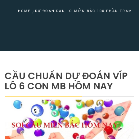
HOME
DỰ ĐOÁN DÀN LÔ MIỀN BẮC 100 PHẦN TRĂM
CẦU CHUẨN DỰ ĐOÁN VÍP
LÔ 6 CON MB HÔM NAY