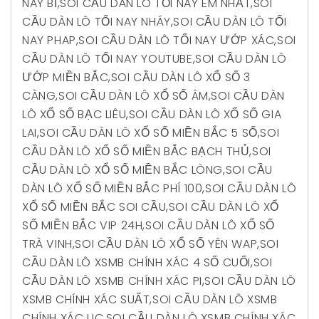
NAY BỈ
,
SOI CẦU DÀN LÔ TỐI NAY ÊM NHẤT
,
SOI
CẦU DÀN LÔ TỐI NAY NHÁY
,
SOI CẦU DÀN LÔ TỐI
NAY PHAP
,
SOI CẦU DÀN LÔ TỐI NAY ƯỚP XÁC
,
SOI
CẦU DÀN LÔ TỐI NAY YOUTUBE
,
SOI CẦU DÀN LÔ
ƯỚP MIỀN BẮC
,
SOI CẦU DÀN LÔ XỔ SỐ 3
CÀNG
,
SOI CẦU DÀN LÔ XỔ SỐ ÂM
,
SOI CẦU DÀN
LÔ XỔ SỐ BẠC LIÊU
,
SOI CẦU DÀN LÔ XỔ SỐ GIA
LAI
,
SOI CẦU DÀN LÔ XỔ SỐ MIỀN BẮC 5 SỐ
,
SOI
CẦU DÀN LÔ XỔ SỐ MIỀN BẮC BẠCH THỦ
,
SOI
CẦU DÀN LÔ XỔ SỐ MIỀN BẮC LÒNG
,
SOI CẦU
DÀN LÔ XỔ SỐ MIỀN BẮC PHÍ 100
,
SOI CẦU DÀN LÔ
XỔ SỐ MIỀN BẮC SOI CẦU
,
SOI CẦU DÀN LÔ XỔ
SỐ MIỀN BẮC VIP 24H
,
SOI CẦU DÀN LÔ XỔ SỐ
TRÀ VINH
,
SOI CẦU DÀN LÔ XỔ SỐ YÊN WAP
,
SOI
CẦU DÀN LÔ XSMB CHÍNH XÁC 4 SỐ CUỐI
,
SOI
CẦU DÀN LÔ XSMB CHÍNH XÁC PI
,
SOI CẦU DÀN LÔ
XSMB CHÍNH XÁC SUẤT
,
SOI CẦU DÀN LÔ XSMB
CHÍNH XÁC UC
,
SOI CẦU DÀN LÔ XSMB CHÍNH XÁC