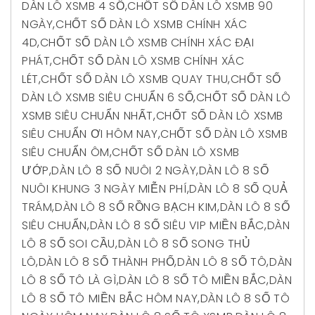
DÀN LÔ XSMB 4 SỐ
,
CHỐT SỐ DÀN LÔ XSMB 90
NGÀY
,
CHỐT SỐ DÀN LÔ XSMB CHÍNH XÁC
4D
,
CHỐT SỐ DÀN LÔ XSMB CHÍNH XÁC ĐẠI
PHÁT
,
CHỐT SỐ DÀN LÔ XSMB CHÍNH XÁC
LÉT
,
CHỐT SỐ DÀN LÔ XSMB QUAY THU
,
CHỐT SỐ
DÀN LÔ XSMB SIÊU CHUẨN 6 SỐ
,
CHỐT SỐ DÀN LÔ
XSMB SIÊU CHUẨN NHẤT
,
CHỐT SỐ DÀN LÔ XSMB
SIÊU CHUẨN ƠI HÔM NAY
,
CHỐT SỐ DÀN LÔ XSMB
SIÊU CHUẨN ÔM
,
CHỐT SỐ DÀN LÔ XSMB
ƯỚP
,
DÀN LÔ 8 SỐ NUÔI 2 NGÀY
,
DÀN LÔ 8 SỐ
NUÔI KHUNG 3 NGÀY MIỄN PHÍ
,
DÀN LÔ 8 SỐ QUẢ
TRÁM
,
DÀN LÔ 8 SỐ RỒNG BẠCH KIM
,
DÀN LÔ 8 SỐ
SIÊU CHUẨN
,
DÀN LÔ 8 SỐ SIÊU VIP MIỀN BẮC
,
DÀN
LÔ 8 SỐ SOI CẦU
,
DÀN LÔ 8 SỐ SONG THỦ
LÔ
,
DÀN LÔ 8 SỐ THÀNH PHỐ
,
DÀN LÔ 8 SỐ TÔ
,
DÀN
LÔ 8 SỐ TÔ LÀ GÌ
,
DÀN LÔ 8 SỐ TÔ MIỀN BẮC
,
DÀN
LÔ 8 SỐ TÔ MIỀN BẮC HÔM NAY
,
DÀN LÔ 8 SỐ TÔ