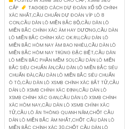
POSTED IN
XSMB SIÊU CAO CẤP
,
XSMB SIÊU
CẤP
TAGGED
CÁCH DỰ ĐOÁN XỔ SỐ CHÍNH
XÁC NHẤT
,
CẦU CHUẨN DỰ ĐOÁN VÍP LÔ 8
CON
,
CẦU DÀN LÔ MIỀN BẮC BỘ
,
CẦU DÀN LÔ
MIỀN BẮC CHÍNH XÁC ÂM HAY DƯƠNG
,
CẦU DÀN
LÔ MIỀN BẮC CHÍNH XÁC OK.RU
,
CẦU DÀN LÔ
MIỀN BẮC HÔM NAY ÂM BAO NHIÊU
,
CẦU DÀN LÔ
MIỀN BẮC HÔM NAY TRÚNG ĐẶC BIỆT
,
CẦU DÀN
LÔ MIỀN BẮC PHẦN MỀM SOI
,
CẦU DÀN LÔ MIỀN
BẮC SIÊU CHUẨN ÂN
,
CẦU DÀN LÔ MIỀN BẮC SIÊU
CHUẨN ĐÀI
,
CẦU DÀN LÔ MIỀN BẮC SIÊU CHUẨN
Ô TÔ
,
CẦU DÀN LÔ XSMB CHÍNH XÁC BẤT TỬ
,
CẦU
DÀN LÔ XSMB CHÍNH XÁC ĐỊNH
,
CẦU DÀN LÔ
XSMB CHÍNH XÁC GAN
,
CẦU DÀN LÔ XSMB CHÍNH
XÁC HÔM NAY
,
CẦU DÀN LÔ XSMB CHÍNH XÁC
TỬ
,
CẦU LÔ ĂN THÔNG QUANH NĂM
,
CHỐT CẦU
DÀN LÔ MIỀN BẮC ÂM NHẤT
,
CHỐT CẦU DÀN LÔ
MIỀN BẮC CHÍNH XÁC 30
,
CHỐT CẦU DÀN LÔ