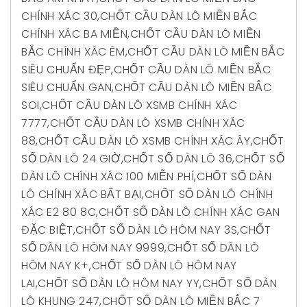
CHÍNH XÁC 30
,
CHỐT CẦU DÀN LÔ MIỀN BẮC
CHÍNH XÁC BA MIỀN
,
CHỐT CẦU DÀN LÔ MIỀN
BẮC CHÍNH XÁC ÊM
,
CHỐT CẦU DÀN LÔ MIỀN BẮC
SIÊU CHUẨN ĐẸP
,
CHỐT CẦU DÀN LÔ MIỀN BẮC
SIÊU CHUẨN GAN
,
CHỐT CẦU DÀN LÔ MIỀN BẮC
SOI
,
CHỐT CẦU DÀN LÔ XSMB CHÍNH XÁC
7777
,
CHỐT CẦU DÀN LÔ XSMB CHÍNH XÁC
88
,
CHỐT CẦU DÀN LÔ XSMB CHÍNH XÁC ÂY
,
CHỐT
SỐ DÀN LÔ 24 GIỜ
,
CHỐT SỐ DÀN LÔ 36
,
CHỐT SỐ
DÀN LÔ CHÍNH XÁC 100 MIỄN PHÍ
,
CHỐT SỐ DÀN
LÔ CHÍNH XÁC BẤT BẠI
,
CHỐT SỐ DÀN LÔ CHÍNH
XÁC E2 80 8C
,
CHỐT SỐ DÀN LÔ CHÍNH XÁC GAN
ĐẶC BIỆT
,
CHỐT SỐ DÀN LÔ HÔM NAY 3S
,
CHỐT
SỐ DÀN LÔ HÔM NAY 9999
,
CHỐT SỐ DÀN LÔ
HÔM NAY K+
,
CHỐT SỐ DÀN LÔ HÔM NAY
LAI
,
CHỐT SỐ DÀN LÔ HÔM NAY YY
,
CHỐT SỐ DÀN
LÔ KHUNG 247
,
CHỐT SỐ DÀN LÔ MIỀN BẮC 7