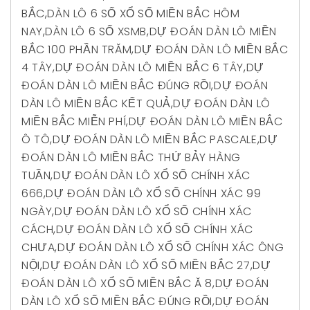
BẮC
,
DÀN LÔ 6 SỐ XỔ SỐ MIỀN BẮC HÔM
NAY
,
DÀN LÔ 6 SỐ XSMB
,
DỰ ĐOÁN DÀN LÔ MIỀN
BẮC 100 PHẦN TRĂM
,
DỰ ĐOÁN DÀN LÔ MIỀN BẮC
4 TÂY
,
DỰ ĐOÁN DÀN LÔ MIỀN BẮC 6 TÂY
,
DỰ
ĐOÁN DÀN LÔ MIỀN BẮC ĐÚNG RỒI
,
DỰ ĐOÁN
DÀN LÔ MIỀN BẮC KẾT QUẢ
,
DỰ ĐOÁN DÀN LÔ
MIỀN BẮC MIỄN PHÍ
,
DỰ ĐOÁN DÀN LÔ MIỀN BẮC
Ô TÔ
,
DỰ ĐOÁN DÀN LÔ MIỀN BẮC PASCALE
,
DỰ
ĐOÁN DÀN LÔ MIỀN BẮC THỨ BẢY HÀNG
TUẦN
,
DỰ ĐOÁN DÀN LÔ XỔ SỐ CHÍNH XÁC
666
,
DỰ ĐOÁN DÀN LÔ XỔ SỐ CHÍNH XÁC 99
NGÀY
,
DỰ ĐOÁN DÀN LÔ XỔ SỐ CHÍNH XÁC
CÁCH
,
DỰ ĐOÁN DÀN LÔ XỔ SỐ CHÍNH XÁC
CHƯA
,
DỰ ĐOÁN DÀN LÔ XỔ SỐ CHÍNH XÁC ÔNG
NỘI
,
DỰ ĐOÁN DÀN LÔ XỔ SỐ MIỀN BẮC 27
,
DỰ
ĐOÁN DÀN LÔ XỔ SỐ MIỀN BẮC Ă 8
,
DỰ ĐOÁN
DÀN LÔ XỔ SỐ MIỀN BẮC ĐÚNG RỒI
,
DỰ ĐOÁN