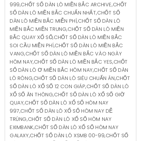
999
,
CHỐT SỐ DÀN LÔ MIỀN BẮC ARCHIVE
,
CHỐT
SỐ DÀN LÔ MIỀN BẮC CHUẨN NHẤT
,
CHỐT SỐ
DÀN LÔ MIỀN BẮC MIỄN PHÍ
,
CHỐT SỐ DÀN LÔ
MIỀN BẮC MIỀN TRUNG
,
CHỐT SỐ DÀN LÔ MIỀN
BẮC QUAY XỔ SỐ
,
CHỐT SỐ DÀN LÔ MIỀN BẮC
SOI CẦU MIỄN PHÍ
,
CHỐT SỐ DÀN LÔ MIỀN BẮC
VANG
,
CHỐT SỐ DÀN LÔ MIỀN BẮC VÀO NGÀY
HÔM NAY
,
CHỐT SỐ DÀN LÔ MIỀN BẮC YES
,
CHỐT
SỐ DÀN LÔ Ơ MIỀN BẮC HÔM NAY
,
CHỐT SỐ DÀN
LÔ RÔNG
,
CHỐT SỐ DÀN LÔ SIÊU CHUẨN ÂN
,
CHỐT
SỐ DÀN LÔ XỔ SỐ 12 CON GIÁP
,
CHỐT SỐ DÀN LÔ
XỔ SỐ ĂN THÔNG
,
CHỐT SỐ DÀN LÔ XỔ SỐ GIỜ
QUAY
,
CHỐT SỐ DÀN LÔ XỔ SỐ HÔM NAY
997
,
CHỐT SỐ DÀN LÔ XỔ SỐ HÔM NAY DỄ
TRÚNG
,
CHỐT SỐ DÀN LÔ XỔ SỐ HÔM NAY
EXIMBANK
,
CHỐT SỐ DÀN LÔ XỔ SỐ HÔM NAY
GALAXY
,
CHỐT SỐ DÀN LÔ XSMB 00-99
,
CHỐT SỐ