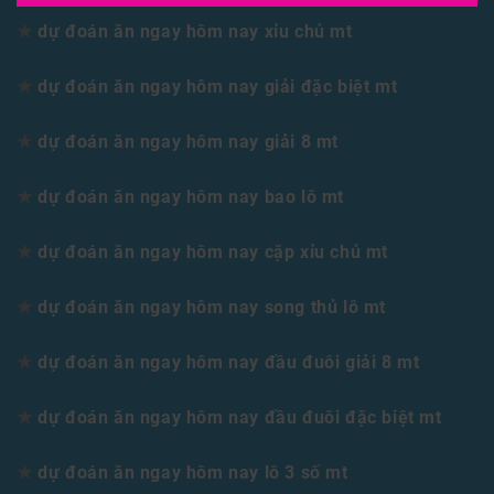
★
dự đoán ăn ngay hôm nay xỉu chủ mt
★
dự đoán ăn ngay hôm nay giải đặc biệt mt
★
dự đoán ăn ngay hôm nay giải 8 mt
★
dự đoán ăn ngay hôm nay bao lô mt
★
dự đoán ăn ngay hôm nay cặp xỉu chủ mt
★
dự đoán ăn ngay hôm nay song thủ lô mt
★
dự đoán ăn ngay hôm nay đầu đuôi giải 8 mt
★
dự đoán ăn ngay hôm nay đầu đuôi đặc biệt mt
★
dự đoán ăn ngay hôm nay lô 3 số mt