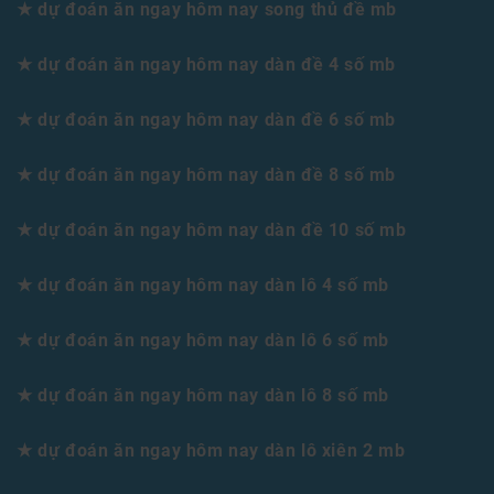
★ dự đoán ăn ngay hôm nay song thủ đề mb
★ dự đoán ăn ngay hôm nay dàn đề 4 số mb
★ dự đoán ăn ngay hôm nay dàn đề 6 số mb
★ dự đoán ăn ngay hôm nay dàn đề 8 số mb
★ dự đoán ăn ngay hôm nay dàn đề 10 số mb
★ dự đoán ăn ngay hôm nay dàn lô 4 số mb
★ dự đoán ăn ngay hôm nay dàn lô 6 số mb
★ dự đoán ăn ngay hôm nay dàn lô 8 số mb
★ dự đoán ăn ngay hôm nay dàn lô xiên 2 mb