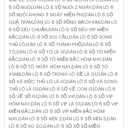
6 SỐ NUÔI
,
DÀN LÔ 6 SỐ NUÔI 2 NGÀY
,
DÀN LÔ 6
SỐ NUÔI KHUNG 3 NGÀY MIỄN PHÍ
,
DÀN LÔ 6 SỐ
QUẢ TRÁM
,
DÀN LÔ 6 SỐ RỒNG BẠCH KIM
,
DÀN LÔ
6 SỐ SIÊU CHUẨN
,
DÀN LÔ 6 SỐ SIÊU VIP MIỀN
BẮC
,
DÀN LÔ 6 SỐ SOI CẦU
,
DÀN LÔ 6 SỐ SONG
THỦ LÔ
,
DÀN LÔ 6 SỐ THÀNH PHỐ
,
DÀN LÔ 6 SỐ
TÔ
,
DÀN LÔ 6 SỐ TÔ LÀ GÌ
,
DÀN LÔ 6 SỐ TÔ MIỀN
BẮC
,
DÀN LÔ 6 SỐ TÔ MIỀN BẮC HÔM NAY
,
DÀN
LÔ 6 SỐ TÔ NGÀY HÔM NAY
,
DÀN LÔ 6 SỐ TÔ
XSMB
,
DÀN LÔ 6 SỐ TRONG LÔ ĐỀ LÀ GÌ
,
DÀN LÔ 6
SỐ VÀ ĐỘC THỦ LÔ LÀ GÌ
,
DÀN LÔ 6 SỐ VÀ SONG
THỦ LÔ LÀ GÌ
,
DÀN LÔ 6 SỐ VỀ CON GÌ
,
DÀN LÔ 6
SỐ VỀ SỐ GÌ
,
DÀN LÔ 6 SỐ VIP
,
DÀN LÔ 6 SỐ VIP
HÔM NAY
,
DÀN LÔ 6 SỐ VIP LÀ GÌ
,
DÀN LÔ 6 SỐ VIP
MIỀN BẮC
,
DÀN LÔ 6 SỐ VIP MIỀN BẮC HÔM
NAY
,
DÀN LÔ 6 SỐ XIÊN 2
,
DÀN LÔ 6 SỐ XIÊN 3
,
DÀN
LÔ 6 SỐ XO SO
,
DÀN LÔ 6 SỐ XỔ SỐ MIỀN