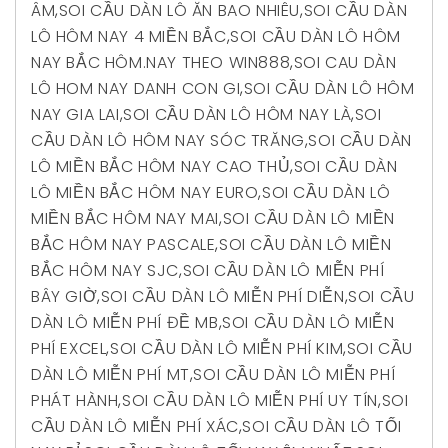
ÂM
,
SOI CẦU DÀN LÔ ĂN BAO NHIÊU
,
SOI CẦU DÀN
LÔ HÔM NAY 4 MIỀN BẮC
,
SOI CẦU DÀN LÔ HÔM
NAY BẮC HÔM.NAY THEO WIN888
,
SOI CAU DÀN
LÔ HOM NAY DANH CON GI
,
SOI CẦU DÀN LÔ HÔM
NAY GIA LAI
,
SOI CẦU DÀN LÔ HÔM NAY LÀ
,
SOI
CẦU DÀN LÔ HÔM NAY SÓC TRĂNG
,
SOI CẦU DÀN
LÔ MIỀN BẮC HÔM NAY CAO THỦ
,
SOI CẦU DÀN
LÔ MIỀN BẮC HÔM NAY EURO
,
SOI CẦU DÀN LÔ
MIỀN BẮC HÔM NAY MAI
,
SOI CẦU DÀN LÔ MIỀN
BẮC HÔM NAY PASCALE
,
SOI CẦU DÀN LÔ MIỀN
BẮC HÔM NAY SJC
,
SOI CẦU DÀN LÔ MIỄN PHÍ
BÂY GIỜ
,
SOI CẦU DÀN LÔ MIỄN PHÍ DIỄN
,
SOI CẦU
DÀN LÔ MIỄN PHÍ ĐỀ MB
,
SOI CẦU DÀN LÔ MIỄN
PHÍ EXCEL
,
SOI CẦU DÀN LÔ MIỄN PHÍ KIM
,
SOI CẦU
DÀN LÔ MIỄN PHÍ MT
,
SOI CẦU DÀN LÔ MIỄN PHÍ
PHÁT HÀNH
,
SOI CẦU DÀN LÔ MIỄN PHÍ UY TÍN
,
SOI
CẦU DÀN LÔ MIỄN PHÍ XÁC
,
SOI CẦU DÀN LÔ TỐI