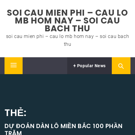
Skip
SOI CAU MIEN PHI – CAU LO
to
MB HOM NAY – SOI CAU
content
BACH THU
soi cau mien phi – cau lo mb hom nay – soi cau bach
thu
Popular News
Primary
Menu
THẺ:
DỰ ĐOÁN DÀN LÔ MIỀN BẮC 100 PHẦN
TRĂM