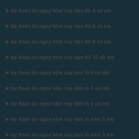
★ dự đoán ăn ngay hôm nay dàn đề 4 số mb
★ dự đoán ăn ngay hôm nay dàn đề 6 số mb
★ dự đoán ăn ngay hôm nay dàn đề 8 số mb
★ dự đoán ăn ngay hôm nay dàn đề 10 số mb
★ dự đoán ăn ngay hôm nay dàn lô 4 số mb
★ dự đoán ăn ngay hôm nay dàn lô 6 số mb
★ dự đoán ăn ngay hôm nay dàn lô 8 số mb
★ dự đoán ăn ngay hôm nay dàn lô xiên 2 mb
★ dự đoán ăn ngay hôm nay dàn lô xiên 3 mb