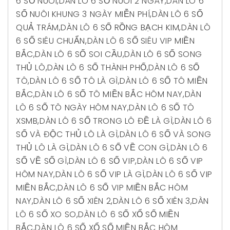
6 SỐ NUÔI
,
DÀN LÔ 6 SỐ NUÔI 2 NGÀY
,
DÀN LÔ 6
SỐ NUÔI KHUNG 3 NGÀY MIỄN PHÍ
,
DÀN LÔ 6 SỐ
QUẢ TRÁM
,
DÀN LÔ 6 SỐ RỒNG BẠCH KIM
,
DÀN LÔ
6 SỐ SIÊU CHUẨN
,
DÀN LÔ 6 SỐ SIÊU VIP MIỀN
BẮC
,
DÀN LÔ 6 SỐ SOI CẦU
,
DÀN LÔ 6 SỐ SONG
THỦ LÔ
,
DÀN LÔ 6 SỐ THÀNH PHỐ
,
DÀN LÔ 6 SỐ
TÔ
,
DÀN LÔ 6 SỐ TÔ LÀ GÌ
,
DÀN LÔ 6 SỐ TÔ MIỀN
BẮC
,
DÀN LÔ 6 SỐ TÔ MIỀN BẮC HÔM NAY
,
DÀN
LÔ 6 SỐ TÔ NGÀY HÔM NAY
,
DÀN LÔ 6 SỐ TÔ
XSMB
,
DÀN LÔ 6 SỐ TRONG LÔ ĐỀ LÀ GÌ
,
DÀN LÔ 6
SỐ VÀ ĐỘC THỦ LÔ LÀ GÌ
,
DÀN LÔ 6 SỐ VÀ SONG
THỦ LÔ LÀ GÌ
,
DÀN LÔ 6 SỐ VỀ CON GÌ
,
DÀN LÔ 6
SỐ VỀ SỐ GÌ
,
DÀN LÔ 6 SỐ VIP
,
DÀN LÔ 6 SỐ VIP
HÔM NAY
,
DÀN LÔ 6 SỐ VIP LÀ GÌ
,
DÀN LÔ 6 SỐ VIP
MIỀN BẮC
,
DÀN LÔ 6 SỐ VIP MIỀN BẮC HÔM
NAY
,
DÀN LÔ 6 SỐ XIÊN 2
,
DÀN LÔ 6 SỐ XIÊN 3
,
DÀN
LÔ 6 SỐ XO SO
,
DÀN LÔ 6 SỐ XỔ SỐ MIỀN
BẮC
,
DÀN LÔ 6 SỐ XỔ SỐ MIỀN BẮC HÔM