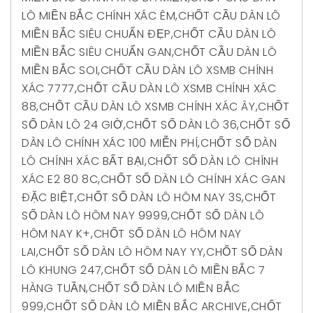
LÔ MIỀN BẮC CHÍNH XÁC ÊM
,
CHỐT CẦU DÀN LÔ
MIỀN BẮC SIÊU CHUẨN ĐẸP
,
CHỐT CẦU DÀN LÔ
MIỀN BẮC SIÊU CHUẨN GAN
,
CHỐT CẦU DÀN LÔ
MIỀN BẮC SOI
,
CHỐT CẦU DÀN LÔ XSMB CHÍNH
XÁC 7777
,
CHỐT CẦU DÀN LÔ XSMB CHÍNH XÁC
88
,
CHỐT CẦU DÀN LÔ XSMB CHÍNH XÁC ÂY
,
CHỐT
SỐ DÀN LÔ 24 GIỜ
,
CHỐT SỐ DÀN LÔ 36
,
CHỐT SỐ
DÀN LÔ CHÍNH XÁC 100 MIỄN PHÍ
,
CHỐT SỐ DÀN
LÔ CHÍNH XÁC BẤT BẠI
,
CHỐT SỐ DÀN LÔ CHÍNH
XÁC E2 80 8C
,
CHỐT SỐ DÀN LÔ CHÍNH XÁC GAN
ĐẶC BIỆT
,
CHỐT SỐ DÀN LÔ HÔM NAY 3S
,
CHỐT
SỐ DÀN LÔ HÔM NAY 9999
,
CHỐT SỐ DÀN LÔ
HÔM NAY K+
,
CHỐT SỐ DÀN LÔ HÔM NAY
LAI
,
CHỐT SỐ DÀN LÔ HÔM NAY YY
,
CHỐT SỐ DÀN
LÔ KHUNG 247
,
CHỐT SỐ DÀN LÔ MIỀN BẮC 7
HÀNG TUẦN
,
CHỐT SỐ DÀN LÔ MIỀN BẮC
999
,
CHỐT SỐ DÀN LÔ MIỀN BẮC ARCHIVE
,
CHỐT