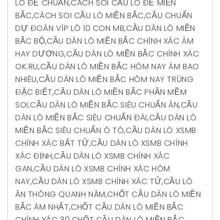
LÔ ĐỀ CHUẨN
,
CÁCH SOI CẦU LÔ ĐỀ MIỀN
BẮC
,
CÁCH SOI CẦU LÔ MIỀN BẮC
,
CẦU CHUẨN
DỰ ĐOÁN VÍP LÔ 10 CON MB
,
CẦU DÀN LÔ MIỀN
BẮC BỘ
,
CẦU DÀN LÔ MIỀN BẮC CHÍNH XÁC ÂM
HAY DƯƠNG
,
CẦU DÀN LÔ MIỀN BẮC CHÍNH XÁC
OK.RU
,
CẦU DÀN LÔ MIỀN BẮC HÔM NAY ÂM BAO
NHIÊU
,
CẦU DÀN LÔ MIỀN BẮC HÔM NAY TRÚNG
ĐẶC BIỆT
,
CẦU DÀN LÔ MIỀN BẮC PHẦN MỀM
SOI
,
CẦU DÀN LÔ MIỀN BẮC SIÊU CHUẨN ÂN
,
CẦU
DÀN LÔ MIỀN BẮC SIÊU CHUẨN ĐÀI
,
CẦU DÀN LÔ
MIỀN BẮC SIÊU CHUẨN Ô TÔ
,
CẦU DÀN LÔ XSMB
CHÍNH XÁC BẤT TỬ
,
CẦU DÀN LÔ XSMB CHÍNH
XÁC ĐỊNH
,
CẦU DÀN LÔ XSMB CHÍNH XÁC
GAN
,
CẦU DÀN LÔ XSMB CHÍNH XÁC HÔM
NAY
,
CẦU DÀN LÔ XSMB CHÍNH XÁC TỬ
,
CẦU LÔ
ĂN THÔNG QUANH NĂM
,
CHỐT CẦU DÀN LÔ MIỀN
BẮC ÂM NHẤT
,
CHỐT CẦU DÀN LÔ MIỀN BẮC
CHÍNH XÁC 30
,
CHỐT CẦU DÀN LÔ MIỀN BẮC