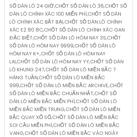
SỐ DÀN LÔ 24 GIỜ
,
CHỐT SỐ DÀN LÔ 36
,
CHỐT SỐ
DÀN LÔ CHÍNH XÁC 100 MIỄN PHÍ
,
CHỐT SỐ DÀN
LÔ CHÍNH XÁC BẤT BẠI
,
CHỐT SỐ DÀN LÔ CHÍNH
XÁC E2 80 8C
,
CHỐT SỐ DÀN LÔ CHÍNH XÁC GAN
ĐẶC BIỆT
,
CHỐT SỐ DÀN LÔ HÔM NAY 3S
,
CHỐT
SỐ DÀN LÔ HÔM NAY 9999
,
CHỐT SỐ DÀN LÔ
HÔM NAY K+
,
CHỐT SỐ DÀN LÔ HÔM NAY
LAI
,
CHỐT SỐ DÀN LÔ HÔM NAY YY
,
CHỐT SỐ DÀN
LÔ KHUNG 247
,
CHỐT SỐ DÀN LÔ MIỀN BẮC 7
HÀNG TUẦN
,
CHỐT SỐ DÀN LÔ MIỀN BẮC
999
,
CHỐT SỐ DÀN LÔ MIỀN BẮC ARCHIVE
,
CHỐT
SỐ DÀN LÔ MIỀN BẮC CHUẨN NHẤT
,
CHỐT SỐ
DÀN LÔ MIỀN BẮC MIỄN PHÍ
,
CHỐT SỐ DÀN LÔ
MIỀN BẮC MIỀN TRUNG
,
CHỐT SỐ DÀN LÔ MIỀN
BẮC QUAY XỔ SỐ
,
CHỐT SỐ DÀN LÔ MIỀN BẮC
SOI CẦU MIỄN PHÍ
,
CHỐT SỐ DÀN LÔ MIỀN BẮC
VANG
,
CHỐT SỐ DÀN LÔ MIỀN BẮC VÀO NGÀY