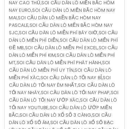
NAY CAO THỦ
,
SOI CẦU DÀN LÔ MIỀN BẮC HÔM
NAY EURO
,
SOI CẦU DÀN LÔ MIỀN BẮC HÔM NAY
MAI
,
SOI CẦU DÀN LÔ MIỀN BẮC HÔM NAY
PASCALE
,
SOI CẦU DÀN LÔ MIỀN BẮC HÔM NAY
SJC
,
SOI CẦU DÀN LÔ MIỄN PHÍ BÂY GIỜ
,
SOI CẦU
DÀN LÔ MIỄN PHÍ DIỄN
,
SOI CẦU DÀN LÔ MIỄN PHÍ
ĐỀ MB
,
SOI CẦU DÀN LÔ MIỄN PHÍ EXCEL
,
SOI CẦU
DÀN LÔ MIỄN PHÍ KIM
,
SOI CẦU DÀN LÔ MIỄN PHÍ
MT
,
SOI CẦU DÀN LÔ MIỄN PHÍ PHÁT HÀNH
,
SOI
CẦU DÀN LÔ MIỄN PHÍ UY TÍN
,
SOI CẦU DÀN LÔ
MIỄN PHÍ XÁC
,
SOI CẦU DÀN LÔ TỐI NAY BỈ
,
SOI
CẦU DÀN LÔ TỐI NAY ÊM NHẤT
,
SOI CẦU DÀN LÔ
TỐI NAY NHÁY
,
SOI CẦU DÀN LÔ TỐI NAY PHAP
,
SOI
CẦU DÀN LÔ TỐI NAY ƯỚP XÁC
,
SOI CẦU DÀN LÔ
TỐI NAY YOUTUBE
,
SOI CẦU DÀN LÔ ƯỚP MIỀN
BẮC
,
SOI CẦU DÀN LÔ XỔ SỐ 3 CÀNG
,
SOI CẦU
DÀN LÔ XỔ SỐ ÂM
,
SOI CẦU DÀN LÔ XỔ SỐ BẠC