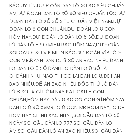
BẮC UY TÍN
,
DỰ ĐOÁN DÀN LÔ XỔ SỐ SIÊU CHUẨN
ÂM
,
DỰ ĐOÁN DÀN LÔ XỔ SỐ SIÊU CHUẨN LỘC
,
DỰ
ĐOÁN DÀN LÔ XỔ SỐ SIÊU CHUẨN VIỆT NAM
,
DỰ
ĐOÁN LÔ 8 CON CHUẨN
,
DỰ ĐOÁN LÔ 8 CON
HÔM NAY
,
DỰ ĐOÁN LÔ DÀN LÔ 8 SỐ
,
DỰ ĐOÁN
LÔ DÀN LÔ 8 SỐ MIỀN BẮC HÔM NAY
,
DỰ ĐOÁN
SOI CẦU 8 SỐ VIP MIỀN BẮC
,
DỰ ĐOÁN VÍP LÔ 8
CON MB
,
ĐÁNH DÀN LÔ 8 SỐ AN BAO NHIÊU
,
ĐÁNH
LÔ DÀN LÔ 8 SỐ
,
ĐÁNH LÔ DÀN LÔ 8 SỐ LÀ
GÌ
,
ĐÁNH NHƯ NÀO THÌ CÓ LÃI DÀN LÔ 8
,
ĐÈ 1 ĂN
BAO NHIÊU
,
ĐỀ ĂN BAO NHIÊU
,
ĐỘC THỦ LÔ DÀN
LÔ 8 SỐ LÀ GÌ
,
HÔM NAY BẮT CẦU 8 CON
CHUẨN
,
HÔM NAY DÀN 8 SỐ CÓ CON GÌ
,
HÔM NAY
DÀN LÔ 8 SỐ XSMB
,
LÔ 8 CON MB HÔM NAY
,
LO DE
HOM NAY CHINH XAC NHAT
,
SOI CẦU DÀN LÔ 50
NGÀY
,
SOI CẦU DÀN LÔ 777
,
SOI CẦU DÀN LÔ
ÂM
,
SOI CẦU DÀN LÔ ĂN BAO NHIÊU
,
SOI CẦU DÀN