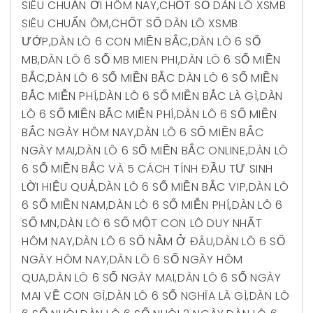
SIÊU CHUẨN ƠI HÔM NAY
,
CHỐT SỐ DÀN LÔ XSMB
SIÊU CHUẨN ÔM
,
CHỐT SỐ DÀN LÔ XSMB
ƯỚP
,
DÀN LÔ 6 CON MIỀN BẮC
,
DÀN LÔ 6 SỐ
MB
,
DÀN LÔ 6 SỐ MB MIEN PHI
,
DÀN LÔ 6 SỐ MIỀN
BẮC
,
DÀN LÔ 6 SỐ MIỀN BẮC DÀN LÔ 6 SỐ MIỀN
BẮC MIỄN PHÍ
,
DÀN LÔ 6 SỐ MIỀN BẮC LÀ GÌ
,
DÀN
LÔ 6 SỐ MIỀN BẮC MIỄN PHÍ
,
DÀN LÔ 6 SỐ MIỀN
BẮC NGÀY HÔM NAY
,
DÀN LÔ 6 SỐ MIỀN BẮC
NGÀY MAI
,
DÀN LÔ 6 SỐ MIỀN BẮC ONLINE
,
DÀN LÔ
6 SỐ MIỀN BẮC VÀ 5 CÁCH TÍNH ĐẦU TƯ SINH
LỜI HIỆU QUẢ
,
DÀN LÔ 6 SỐ MIỀN BẮC VIP
,
DÀN LÔ
6 SỐ MIỀN NAM
,
DÀN LÔ 6 SỐ MIỄN PHÍ
,
DÀN LÔ 6
SỐ MN
,
DÀN LÔ 6 SỐ MỘT CON LÔ DUY NHẤT
HÔM NAY
,
DÀN LÔ 6 SỐ NẰM Ở ĐÂU
,
DÀN LÔ 6 SỐ
NGÀY HÔM NAY
,
DÀN LÔ 6 SỐ NGÀY HÔM
QUA
,
DÀN LÔ 6 SỐ NGÀY MAI
,
DÀN LÔ 6 SỐ NGÀY
MAI VỀ CON GÌ
,
DÀN LÔ 6 SỐ NGHĨA LÀ GÌ
,
DÀN LÔ