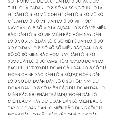
SỐ TRONG LÔ ĐỀ LÀ GÌ
,
DÀN LÔ 8 SỐ VÀ ĐỘC
THỦ LÔ LÀ GÌ
,
DÀN LÔ 8 SỐ VÀ SONG THỦ LÔ LÀ
GÌ
,
DÀN LÔ 8 SỐ VỀ CON GÌ
,
DÀN LÔ 8 SỐ VỀ SỐ
GÌ
,
DÀN LÔ 8 SỐ VIP
,
DÀN LÔ 8 SỐ VIP HÔM
NAY
,
DÀN LÔ 8 SỐ VIP LÀ GÌ
,
DÀN LÔ 8 SỐ VIP MIỀN
BẮC
,
DÀN LÔ 8 SỐ VIP MIỀN BẮC HÔM NAY
,
DÀN
LÔ 8 SỐ XIÊN 2
,
DÀN LÔ 8 SỐ XIÊN 3
,
DÀN LÔ 8 SỐ
XO SO
,
DÀN LÔ 8 SỐ XỔ SỐ MIỀN BẮC
,
DÀN LÔ 8
SỐ XỔ SỐ MIỀN BẮC HÔM NAY
,
DÀN LÔ 8 SỐ
XSMB
,
DÀN LÔ 8 SỐ XSMB HÔM NAY
,
DU DOAN LO
BACH THU 101010
,
DỰ ĐOÁN CẦU DÀN LÔ 8 SỐ
,
DỰ
ĐOÁN CHÍNH XÁC DÀN LÔ 8 SỐ
,
DỰ ĐOÁN DÀN
LÔ 8 SỐ
,
DỰ ĐOÁN DÀN LÔ 8 SỐ HÔM NAY
,
DỰ
ĐOÁN DÀN LÔ 8 SỐ MIỀN BẮC
,
DỰ ĐOÁN DÀN LÔ
MIỀN BẮC 100 PHẦN TRĂM
,
DỰ ĐOÁN DÀN LÔ
MIỀN BẮC 4 TÂY
,
DỰ ĐOÁN DÀN LÔ MIỀN BẮC 6
TÂY
,
DỰ ĐOÁN DÀN LÔ MIỀN BẮC ĐÚNG RỒI
,
DỰ
ĐOÁN DÀN LÔ MIỀN BẮC KẾT QUẢ
,
DỰ ĐOÁN