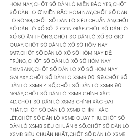
HÔM NAY
,
CHỐT SỐ DÀN LÔ MIỀN BẮC YES
,
CHỐT
SỐ DÀN LÔ Ơ MIỀN BẮC HÔM NAY
,
CHỐT SỐ DÀN
LÔ RÔNG
,
CHỐT SỐ DÀN LÔ SIÊU CHUẨN ÂN
,
CHỐT
SỐ DÀN LÔ XỔ SỐ 12 CON GIÁP
,
CHỐT SỐ DÀN LÔ
XỔ SỐ ĂN THÔNG
,
CHỐT SỐ DÀN LÔ XỔ SỐ GIỜ
QUAY
,
CHỐT SỐ DÀN LÔ XỔ SỐ HÔM NAY
997
,
CHỐT SỐ DÀN LÔ XỔ SỐ HÔM NAY DỄ
TRÚNG
,
CHỐT SỐ DÀN LÔ XỔ SỐ HÔM NAY
EXIMBANK
,
CHỐT SỐ DÀN LÔ XỔ SỐ HÔM NAY
GALAXY
,
CHỐT SỐ DÀN LÔ XSMB 00-99
,
CHỐT SỐ
DÀN LÔ XSMB 4 SỐ
,
CHỐT SỐ DÀN LÔ XSMB 90
NGÀY
,
CHỐT SỐ DÀN LÔ XSMB CHÍNH XÁC
4D
,
CHỐT SỐ DÀN LÔ XSMB CHÍNH XÁC ĐẠI
PHÁT
,
CHỐT SỐ DÀN LÔ XSMB CHÍNH XÁC
LÉT
,
CHỐT SỐ DÀN LÔ XSMB QUAY THU
,
CHỐT SỐ
DÀN LÔ XSMB SIÊU CHUẨN 6 SỐ
,
CHỐT SỐ DÀN LÔ
XSMB SIÊU CHUẨN NHẤT
,
CHỐT SỐ DÀN LÔ XSMB