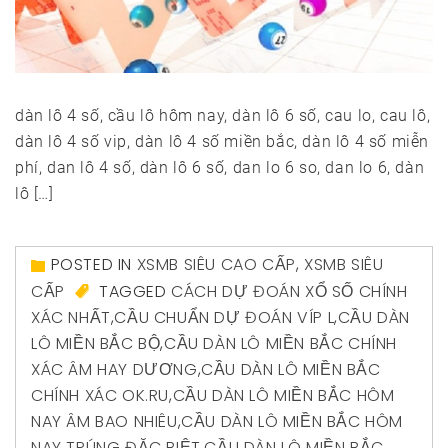
dàn lô 4 số, cầu lô hôm nay, dàn lô 6 số, cau lo, cau lô,
dàn lô 4 số vip, dàn lô 4 số miền bắc, dàn lô 4 số miễn
phí, dan lô 4 số, dàn lô 6 số, dan lo 6 so, dan lo 6, dàn
lô […]
POSTED IN
XSMB SIÊU CAO CẤP
,
XSMB SIÊU
CẤP
TAGGED
CÁCH DỰ ĐOÁN XỔ SỐ CHÍNH
XÁC NHẤT
,
CẦU CHUẨN DỰ ĐOÁN VÍP L
,
CẦU DÀN
LÔ MIỀN BẮC BỘ
,
CẦU DÀN LÔ MIỀN BẮC CHÍNH
XÁC ÂM HAY DƯƠNG
,
CẦU DÀN LÔ MIỀN BẮC
CHÍNH XÁC OK.RU
,
CẦU DÀN LÔ MIỀN BẮC HÔM
NAY ÂM BAO NHIÊU
,
CẦU DÀN LÔ MIỀN BẮC HÔM
NAY TRÚNG ĐẶC BIỆT
,
CẦU DÀN LÔ MIỀN BẮC