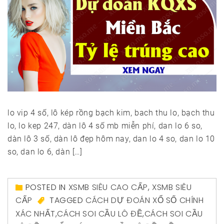
lo vip 4 số, lô kép rồng bạch kim, bach thu lo, bạch thu
lo, lo kep 247, dàn lô 4 số mb miễn phí, dan lo 6 so,
dàn lô 3 số, dàn lô đẹp hôm nay, dan lo 4 so, dan lo 10
so, dan lo 6, dàn […]
POSTED IN
XSMB SIÊU CAO CẤP
,
XSMB SIÊU
CẤP
TAGGED
CÁCH DỰ ĐOÁN XỔ SỐ CHÍNH
XÁC NHẤT
,
CÁCH SOI CẦU LÔ ĐỀ
,
CÁCH SOI CẦU