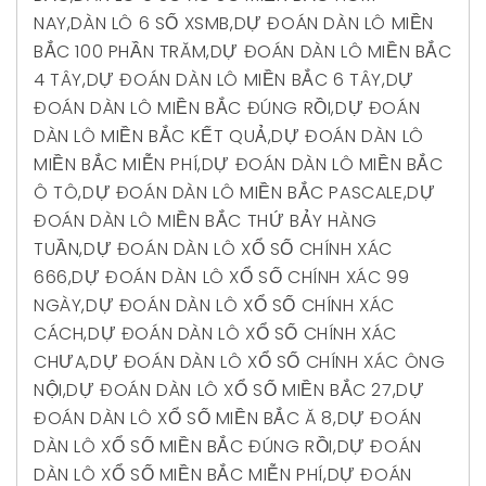
NAY
,
DÀN LÔ 6 SỐ XSMB
,
DỰ ĐOÁN DÀN LÔ MIỀN
BẮC 100 PHẦN TRĂM
,
DỰ ĐOÁN DÀN LÔ MIỀN BẮC
4 TÂY
,
DỰ ĐOÁN DÀN LÔ MIỀN BẮC 6 TÂY
,
DỰ
ĐOÁN DÀN LÔ MIỀN BẮC ĐÚNG RỒI
,
DỰ ĐOÁN
DÀN LÔ MIỀN BẮC KẾT QUẢ
,
DỰ ĐOÁN DÀN LÔ
MIỀN BẮC MIỄN PHÍ
,
DỰ ĐOÁN DÀN LÔ MIỀN BẮC
Ô TÔ
,
DỰ ĐOÁN DÀN LÔ MIỀN BẮC PASCALE
,
DỰ
ĐOÁN DÀN LÔ MIỀN BẮC THỨ BẢY HÀNG
TUẦN
,
DỰ ĐOÁN DÀN LÔ XỔ SỐ CHÍNH XÁC
666
,
DỰ ĐOÁN DÀN LÔ XỔ SỐ CHÍNH XÁC 99
NGÀY
,
DỰ ĐOÁN DÀN LÔ XỔ SỐ CHÍNH XÁC
CÁCH
,
DỰ ĐOÁN DÀN LÔ XỔ SỐ CHÍNH XÁC
CHƯA
,
DỰ ĐOÁN DÀN LÔ XỔ SỐ CHÍNH XÁC ÔNG
NỘI
,
DỰ ĐOÁN DÀN LÔ XỔ SỐ MIỀN BẮC 27
,
DỰ
ĐOÁN DÀN LÔ XỔ SỐ MIỀN BẮC Ă 8
,
DỰ ĐOÁN
DÀN LÔ XỔ SỐ MIỀN BẮC ĐÚNG RỒI
,
DỰ ĐOÁN
DÀN LÔ XỔ SỐ MIỀN BẮC MIỄN PHÍ
,
DỰ ĐOÁN