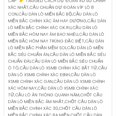
CẤP
TAGGED
CÁCH DỰ ĐOÁN XỔ SỐ CHÍNH
XÁC NHẤT
,
CẦU CHUẨN DỰ ĐOÁN VÍP LÔ 8
CON
,
CẦU DÀN LÔ MIỀN BẮC BỘ
,
CẦU DÀN LÔ
MIỀN BẮC CHÍNH XÁC ÂM HAY DƯƠNG
,
CẦU DÀN
LÔ MIỀN BẮC CHÍNH XÁC OK.RU
,
CẦU DÀN LÔ
MIỀN BẮC HÔM NAY ÂM BAO NHIÊU
,
CẦU DÀN LÔ
MIỀN BẮC HÔM NAY TRÚNG ĐẶC BIỆT
,
CẦU DÀN
LÔ MIỀN BẮC PHẦN MỀM SOI
,
CẦU DÀN LÔ MIỀN
BẮC SIÊU CHUẨN ÂN
,
CẦU DÀN LÔ MIỀN BẮC SIÊU
CHUẨN ĐÀI
,
CẦU DÀN LÔ MIỀN BẮC SIÊU CHUẨN
Ô TÔ
,
CẦU DÀN LÔ XSMB CHÍNH XÁC BẤT TỬ
,
CẦU
DÀN LÔ XSMB CHÍNH XÁC ĐỊNH
,
CẦU DÀN LÔ
XSMB CHÍNH XÁC GAN
,
CẦU DÀN LÔ XSMB CHÍNH
XÁC HÔM NAY
,
CẦU DÀN LÔ XSMB CHÍNH XÁC
TỬ
,
CẦU LÔ ĂN THÔNG QUANH NĂM
,
CHỐT CẦU
DÀN LÔ MIỀN BẮC ÂM NHẤT
,
CHỐT CẦU DÀN LÔ
MIỀN BẮC CHÍNH XÁC 30
,
CHỐT CẦU DÀN LÔ
MIỀN BẮC CHÍNH XÁC BA MIỀN
,
CHỐT CẦU DÀN