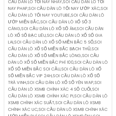
CẦU DÀN LÔ TỐI NAY NHÁY
,
SOI CẦU DÀN LÔ TỐI
NAY PHAP
,
SOI CẦU DÀN LÔ TỐI NAY ƯỚP XÁC
,
SOI
CẦU DÀN LÔ TỐI NAY YOUTUBE
,
SOI CẦU DÀN LÔ
ƯỚP MIỀN BẮC
,
SOI CẦU DÀN LÔ XỔ SỐ 3
CÀNG
,
SOI CẦU DÀN LÔ XỔ SỐ ÂM
,
SOI CẦU DÀN
LÔ XỔ SỐ BẠC LIÊU
,
SOI CẦU DÀN LÔ XỔ SỐ GIA
LAI
,
SOI CẦU DÀN LÔ XỔ SỐ MIỀN BẮC 5 SỐ
,
SOI
CẦU DÀN LÔ XỔ SỐ MIỀN BẮC BẠCH THỦ
,
SOI
CẦU DÀN LÔ XỔ SỐ MIỀN BẮC LÒNG
,
SOI CẦU
DÀN LÔ XỔ SỐ MIỀN BẮC PHÍ 100
,
SOI CẦU DÀN LÔ
XỔ SỐ MIỀN BẮC SOI CẦU
,
SOI CẦU DÀN LÔ XỔ
SỐ MIỀN BẮC VIP 24H
,
SOI CẦU DÀN LÔ XỔ SỐ
TRÀ VINH
,
SOI CẦU DÀN LÔ XỔ SỐ YÊN WAP
,
SOI
CẦU DÀN LÔ XSMB CHÍNH XÁC 4 SỐ CUỐI
,
SOI
CẦU DÀN LÔ XSMB CHÍNH XÁC PI
,
SOI CẦU DÀN LÔ
XSMB CHÍNH XÁC SUẤT
,
SOI CẦU DÀN LÔ XSMB
CHÍNH XÁC UC
,
SOI CẦU DÀN LÔ XSMB CHÍNH XÁC