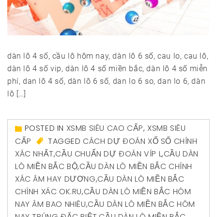
dàn lô 4 số, cầu lô hôm nay, dàn lô 6 số, cau lo, cau lô,
dàn lô 4 số vip, dàn lô 4 số miền bắc, dàn lô 4 số miễn
phí, dan lô 4 số, dàn lô 6 số, dan lo 6 so, dan lo 6, dàn
lô […]
POSTED IN
XSMB SIÊU CAO CẤP
,
XSMB SIÊU
CẤP
TAGGED
CÁCH DỰ ĐOÁN XỔ SỐ CHÍNH
XÁC NHẤT
,
CẦU CHUẨN DỰ ĐOÁN VÍP L
,
CẦU DÀN
LÔ MIỀN BẮC BỘ
,
CẦU DÀN LÔ MIỀN BẮC CHÍNH
XÁC ÂM HAY DƯƠNG
,
CẦU DÀN LÔ MIỀN BẮC
CHÍNH XÁC OK.RU
,
CẦU DÀN LÔ MIỀN BẮC HÔM
NAY ÂM BAO NHIÊU
,
CẦU DÀN LÔ MIỀN BẮC HÔM
NAY TRÚNG ĐẶC BIỆT
,
CẦU DÀN LÔ MIỀN BẮC