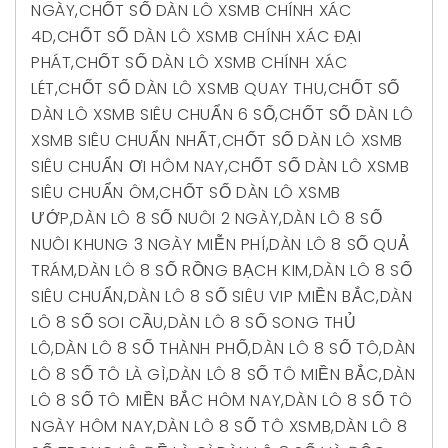
NGÀY
,
CHỐT SỐ DÀN LÔ XSMB CHÍNH XÁC
4D
,
CHỐT SỐ DÀN LÔ XSMB CHÍNH XÁC ĐẠI
PHÁT
,
CHỐT SỐ DÀN LÔ XSMB CHÍNH XÁC
LÉT
,
CHỐT SỐ DÀN LÔ XSMB QUAY THU
,
CHỐT SỐ
DÀN LÔ XSMB SIÊU CHUẨN 6 SỐ
,
CHỐT SỐ DÀN LÔ
XSMB SIÊU CHUẨN NHẤT
,
CHỐT SỐ DÀN LÔ XSMB
SIÊU CHUẨN ƠI HÔM NAY
,
CHỐT SỐ DÀN LÔ XSMB
SIÊU CHUẨN ÔM
,
CHỐT SỐ DÀN LÔ XSMB
ƯỚP
,
DÀN LÔ 8 SỐ NUÔI 2 NGÀY
,
DÀN LÔ 8 SỐ
NUÔI KHUNG 3 NGÀY MIỄN PHÍ
,
DÀN LÔ 8 SỐ QUẢ
TRÁM
,
DÀN LÔ 8 SỐ RỒNG BẠCH KIM
,
DÀN LÔ 8 SỐ
SIÊU CHUẨN
,
DÀN LÔ 8 SỐ SIÊU VIP MIỀN BẮC
,
DÀN
LÔ 8 SỐ SOI CẦU
,
DÀN LÔ 8 SỐ SONG THỦ
LÔ
,
DÀN LÔ 8 SỐ THÀNH PHỐ
,
DÀN LÔ 8 SỐ TÔ
,
DÀN
LÔ 8 SỐ TÔ LÀ GÌ
,
DÀN LÔ 8 SỐ TÔ MIỀN BẮC
,
DÀN
LÔ 8 SỐ TÔ MIỀN BẮC HÔM NAY
,
DÀN LÔ 8 SỐ TÔ
NGÀY HÔM NAY
,
DÀN LÔ 8 SỐ TÔ XSMB
,
DÀN LÔ 8