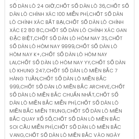
SỐ DÀN LÔ 24 GIỜ
,
CHỐT SỐ DÀN LÔ 36
,
CHỐT SỐ
DÀN LÔ CHÍNH XÁC 100 MIỄN PHÍ
,
CHỐT SỐ DÀN
LÔ CHÍNH XÁC BẤT BẠI
,
CHỐT SỐ DÀN LÔ CHÍNH
XÁC E2 80 8C
,
CHỐT SỐ DÀN LÔ CHÍNH XÁC GAN
ĐẶC BIỆT
,
CHỐT SỐ DÀN LÔ HÔM NAY 3S
,
CHỐT
SỐ DÀN LÔ HÔM NAY 9999
,
CHỐT SỐ DÀN LÔ
HÔM NAY K+
,
CHỐT SỐ DÀN LÔ HÔM NAY
LAI
,
CHỐT SỐ DÀN LÔ HÔM NAY YY
,
CHỐT SỐ DÀN
LÔ KHUNG 247
,
CHỐT SỐ DÀN LÔ MIỀN BẮC 7
HÀNG TUẦN
,
CHỐT SỐ DÀN LÔ MIỀN BẮC
999
,
CHỐT SỐ DÀN LÔ MIỀN BẮC ARCHIVE
,
CHỐT
SỐ DÀN LÔ MIỀN BẮC CHUẨN NHẤT
,
CHỐT SỐ
DÀN LÔ MIỀN BẮC MIỄN PHÍ
,
CHỐT SỐ DÀN LÔ
MIỀN BẮC MIỀN TRUNG
,
CHỐT SỐ DÀN LÔ MIỀN
BẮC QUAY XỔ SỐ
,
CHỐT SỐ DÀN LÔ MIỀN BẮC
SOI CẦU MIỄN PHÍ
,
CHỐT SỐ DÀN LÔ MIỀN BẮC
VANG
,
CHỐT SỐ DÀN LÔ MIỀN BẮC VÀO NGÀY