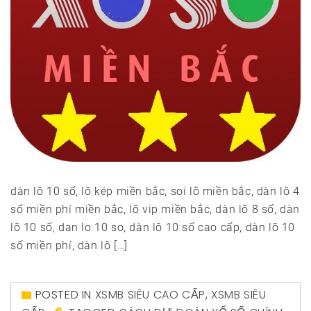
dàn lô 10 số, lô kép miền bắc, soi lô miền bắc, dàn lô 4
số miền phí miền bắc, lô vip miền bắc, dàn lô 8 số, dàn
lô 10 số, dan lo 10 so, dàn lô 10 số cao cấp, dàn lô 10
số miền phí, dàn lô […]
POSTED IN
XSMB SIÊU CAO CẤP
,
XSMB SIÊU