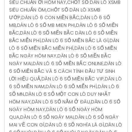
SIÊU CHUẨN ƠI HÔM NAY
,
CHỐT SỐ DÀN LÔ XSMB
SIÊU CHUẨN ÔM
,
CHỐT SỐ DÀN LÔ XSMB
ƯỚP
,
DÀN LÔ 6 CON MIỀN BẮC
,
DÀN LÔ 6 SỐ
MB
,
DÀN LÔ 6 SỐ MB MIEN PHI
,
DÀN LÔ 6 SỐ MIỀN
BẮC
,
DÀN LÔ 6 SỐ MIỀN BẮC DÀN LÔ 6 SỐ MIỀN
BẮC MIỄN PHÍ
,
DÀN LÔ 6 SỐ MIỀN BẮC LÀ GÌ
,
DÀN
LÔ 6 SỐ MIỀN BẮC MIỄN PHÍ
,
DÀN LÔ 6 SỐ MIỀN
BẮC NGÀY HÔM NAY
,
DÀN LÔ 6 SỐ MIỀN BẮC
NGÀY MAI
,
DÀN LÔ 6 SỐ MIỀN BẮC ONLINE
,
DÀN LÔ
6 SỐ MIỀN BẮC VÀ 5 CÁCH TÍNH ĐẦU TƯ SINH
LỜI HIỆU QUẢ
,
DÀN LÔ 6 SỐ MIỀN BẮC VIP
,
DÀN LÔ
6 SỐ MIỀN NAM
,
DÀN LÔ 6 SỐ MIỄN PHÍ
,
DÀN LÔ 6
SỐ MN
,
DÀN LÔ 6 SỐ MỘT CON LÔ DUY NHẤT
HÔM NAY
,
DÀN LÔ 6 SỐ NẰM Ở ĐÂU
,
DÀN LÔ 6 SỐ
NGÀY HÔM NAY
,
DÀN LÔ 6 SỐ NGÀY HÔM
QUA
,
DÀN LÔ 6 SỐ NGÀY MAI
,
DÀN LÔ 6 SỐ NGÀY
MAI VỀ CON GÌ
,
DÀN LÔ 6 SỐ NGHĨA LÀ GÌ
,
DÀN LÔ