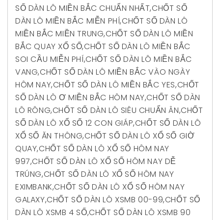
SỐ DÀN LÔ MIỀN BẮC CHUẨN NHẤT
,
CHỐT SỐ
DÀN LÔ MIỀN BẮC MIỄN PHÍ
,
CHỐT SỐ DÀN LÔ
MIỀN BẮC MIỀN TRUNG
,
CHỐT SỐ DÀN LÔ MIỀN
BẮC QUAY XỔ SỐ
,
CHỐT SỐ DÀN LÔ MIỀN BẮC
SOI CẦU MIỄN PHÍ
,
CHỐT SỐ DÀN LÔ MIỀN BẮC
VANG
,
CHỐT SỐ DÀN LÔ MIỀN BẮC VÀO NGÀY
HÔM NAY
,
CHỐT SỐ DÀN LÔ MIỀN BẮC YES
,
CHỐT
SỐ DÀN LÔ Ơ MIỀN BẮC HÔM NAY
,
CHỐT SỐ DÀN
LÔ RÔNG
,
CHỐT SỐ DÀN LÔ SIÊU CHUẨN ÂN
,
CHỐT
SỐ DÀN LÔ XỔ SỐ 12 CON GIÁP
,
CHỐT SỐ DÀN LÔ
XỔ SỐ ĂN THÔNG
,
CHỐT SỐ DÀN LÔ XỔ SỐ GIỜ
QUAY
,
CHỐT SỐ DÀN LÔ XỔ SỐ HÔM NAY
997
,
CHỐT SỐ DÀN LÔ XỔ SỐ HÔM NAY DỄ
TRÚNG
,
CHỐT SỐ DÀN LÔ XỔ SỐ HÔM NAY
EXIMBANK
,
CHỐT SỐ DÀN LÔ XỔ SỐ HÔM NAY
GALAXY
,
CHỐT SỐ DÀN LÔ XSMB 00-99
,
CHỐT SỐ
DÀN LÔ XSMB 4 SỐ
,
CHỐT SỐ DÀN LÔ XSMB 90