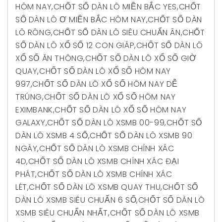
HÔM NAY
,
CHỐT SỐ DÀN LÔ MIỀN BẮC YES
,
CHỐT
SỐ DÀN LÔ Ơ MIỀN BẮC HÔM NAY
,
CHỐT SỐ DÀN
LÔ RÔNG
,
CHỐT SỐ DÀN LÔ SIÊU CHUẨN ÂN
,
CHỐT
SỐ DÀN LÔ XỔ SỐ 12 CON GIÁP
,
CHỐT SỐ DÀN LÔ
XỔ SỐ ĂN THÔNG
,
CHỐT SỐ DÀN LÔ XỔ SỐ GIỜ
QUAY
,
CHỐT SỐ DÀN LÔ XỔ SỐ HÔM NAY
997
,
CHỐT SỐ DÀN LÔ XỔ SỐ HÔM NAY DỄ
TRÚNG
,
CHỐT SỐ DÀN LÔ XỔ SỐ HÔM NAY
EXIMBANK
,
CHỐT SỐ DÀN LÔ XỔ SỐ HÔM NAY
GALAXY
,
CHỐT SỐ DÀN LÔ XSMB 00-99
,
CHỐT SỐ
DÀN LÔ XSMB 4 SỐ
,
CHỐT SỐ DÀN LÔ XSMB 90
NGÀY
,
CHỐT SỐ DÀN LÔ XSMB CHÍNH XÁC
4D
,
CHỐT SỐ DÀN LÔ XSMB CHÍNH XÁC ĐẠI
PHÁT
,
CHỐT SỐ DÀN LÔ XSMB CHÍNH XÁC
LÉT
,
CHỐT SỐ DÀN LÔ XSMB QUAY THU
,
CHỐT SỐ
DÀN LÔ XSMB SIÊU CHUẨN 6 SỐ
,
CHỐT SỐ DÀN LÔ
XSMB SIÊU CHUẨN NHẤT
,
CHỐT SỐ DÀN LÔ XSMB