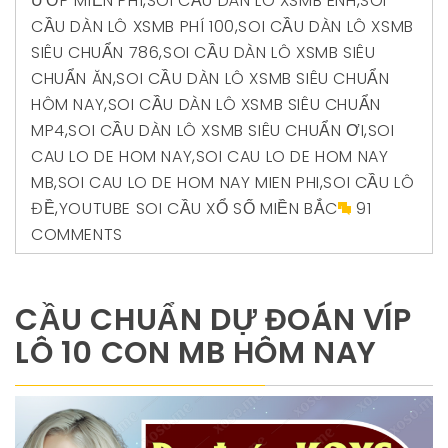
ƯỚP MIỄN PHÍ
,
SOI CẦU DÀN LÔ XSMB ÊNH
,
SOI
CẦU DÀN LÔ XSMB PHÍ 100
,
SOI CẦU DÀN LÔ XSMB
SIÊU CHUẨN 786
,
SOI CẦU DÀN LÔ XSMB SIÊU
CHUẨN ĂN
,
SOI CẦU DÀN LÔ XSMB SIÊU CHUẨN
HÔM NAY
,
SOI CẦU DÀN LÔ XSMB SIÊU CHUẨN
MP4
,
SOI CẦU DÀN LÔ XSMB SIÊU CHUẨN ƠI
,
SOI
CAU LO DE HOM NAY
,
SOI CAU LO DE HOM NAY
MB
,
SOI CAU LO DE HOM NAY MIEN PHI
,
SOI CẦU LÔ
ĐỀ
,
YOUTUBE SOI CẦU XỔ SỐ MIỀN BẮC
91
COMMENTS
CẦU CHUẨN DỰ ĐOÁN VÍP
LÔ 10 CON MB HÔM NAY