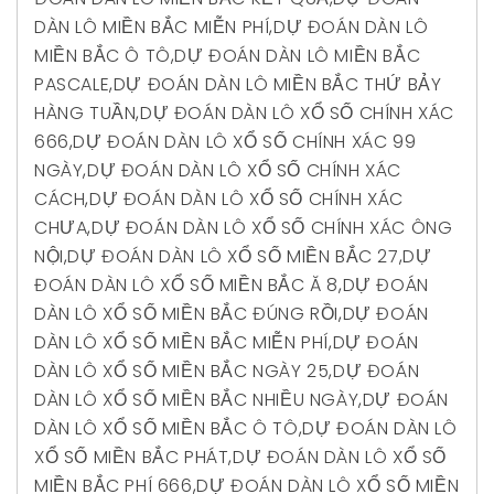
DÀN LÔ MIỀN BẮC MIỄN PHÍ
,
DỰ ĐOÁN DÀN LÔ
MIỀN BẮC Ô TÔ
,
DỰ ĐOÁN DÀN LÔ MIỀN BẮC
PASCALE
,
DỰ ĐOÁN DÀN LÔ MIỀN BẮC THỨ BẢY
HÀNG TUẦN
,
DỰ ĐOÁN DÀN LÔ XỔ SỐ CHÍNH XÁC
666
,
DỰ ĐOÁN DÀN LÔ XỔ SỐ CHÍNH XÁC 99
NGÀY
,
DỰ ĐOÁN DÀN LÔ XỔ SỐ CHÍNH XÁC
CÁCH
,
DỰ ĐOÁN DÀN LÔ XỔ SỐ CHÍNH XÁC
CHƯA
,
DỰ ĐOÁN DÀN LÔ XỔ SỐ CHÍNH XÁC ÔNG
NỘI
,
DỰ ĐOÁN DÀN LÔ XỔ SỐ MIỀN BẮC 27
,
DỰ
ĐOÁN DÀN LÔ XỔ SỐ MIỀN BẮC Ă 8
,
DỰ ĐOÁN
DÀN LÔ XỔ SỐ MIỀN BẮC ĐÚNG RỒI
,
DỰ ĐOÁN
DÀN LÔ XỔ SỐ MIỀN BẮC MIỄN PHÍ
,
DỰ ĐOÁN
DÀN LÔ XỔ SỐ MIỀN BẮC NGÀY 25
,
DỰ ĐOÁN
DÀN LÔ XỔ SỐ MIỀN BẮC NHIỀU NGÀY
,
DỰ ĐOÁN
DÀN LÔ XỔ SỐ MIỀN BẮC Ô TÔ
,
DỰ ĐOÁN DÀN LÔ
XỔ SỐ MIỀN BẮC PHÁT
,
DỰ ĐOÁN DÀN LÔ XỔ SỐ
MIỀN BẮC PHÍ 666
,
DỰ ĐOÁN DÀN LÔ XỔ SỐ MIỀN