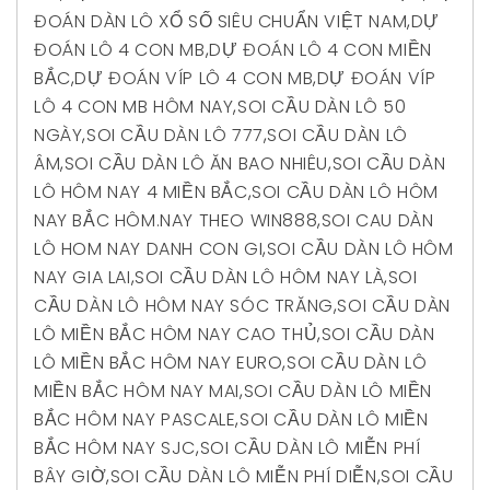
ĐOÁN DÀN LÔ XỔ SỐ SIÊU CHUẨN VIỆT NAM
,
DỰ
ĐOÁN LÔ 4 CON MB
,
DỰ ĐOÁN LÔ 4 CON MIỀN
BẮC
,
DỰ ĐOÁN VÍP LÔ 4 CON MB
,
DỰ ĐOÁN VÍP
LÔ 4 CON MB HÔM NAY
,
SOI CẦU DÀN LÔ 50
NGÀY
,
SOI CẦU DÀN LÔ 777
,
SOI CẦU DÀN LÔ
ÂM
,
SOI CẦU DÀN LÔ ĂN BAO NHIÊU
,
SOI CẦU DÀN
LÔ HÔM NAY 4 MIỀN BẮC
,
SOI CẦU DÀN LÔ HÔM
NAY BẮC HÔM.NAY THEO WIN888
,
SOI CAU DÀN
LÔ HOM NAY DANH CON GI
,
SOI CẦU DÀN LÔ HÔM
NAY GIA LAI
,
SOI CẦU DÀN LÔ HÔM NAY LÀ
,
SOI
CẦU DÀN LÔ HÔM NAY SÓC TRĂNG
,
SOI CẦU DÀN
LÔ MIỀN BẮC HÔM NAY CAO THỦ
,
SOI CẦU DÀN
LÔ MIỀN BẮC HÔM NAY EURO
,
SOI CẦU DÀN LÔ
MIỀN BẮC HÔM NAY MAI
,
SOI CẦU DÀN LÔ MIỀN
BẮC HÔM NAY PASCALE
,
SOI CẦU DÀN LÔ MIỀN
BẮC HÔM NAY SJC
,
SOI CẦU DÀN LÔ MIỄN PHÍ
BÂY GIỜ
,
SOI CẦU DÀN LÔ MIỄN PHÍ DIỄN
,
SOI CẦU