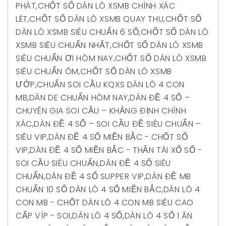
PHÁT
,
CHỐT SỐ DÀN LÔ XSMB CHÍNH XÁC
LÉT
,
CHỐT SỐ DÀN LÔ XSMB QUAY THU
,
CHỐT SỐ
DÀN LÔ XSMB SIÊU CHUẨN 6 SỐ
,
CHỐT SỐ DÀN LÔ
XSMB SIÊU CHUẨN NHẤT
,
CHỐT SỐ DÀN LÔ XSMB
SIÊU CHUẨN ƠI HÔM NAY
,
CHỐT SỐ DÀN LÔ XSMB
SIÊU CHUẨN ÔM
,
CHỐT SỐ DÀN LÔ XSMB
ƯỚP
,
CHUẨN SOI CẦU KQXS DÀN LÔ 4 CON
MB
,
DÀN DE CHUẨN HÔM NAY
,
DÀN ĐỀ 4 SỐ –
CHUYÊN GIA SOI CẦU – KHẲNG ĐỊNH CHÍNH
XÁC
,
DÀN ĐỀ 4 SỐ – SOI CẦU ĐỀ SIÊU CHUẨN –
SIÊU VIP
,
DÀN ĐỀ 4 SỐ MIỀN BẮC - CHỐT SỐ
VIP
,
DÀN ĐỀ 4 SỐ MIỀN BẮC - THẦN TÀI XỔ SỐ -
SOI CẦU SIÊU CHUẨN
,
DÀN ĐỀ 4 SỐ SIÊU
CHUẨN
,
DÀN ĐỀ 4 SỐ SUPPER VIP
,
DÀN ĐỀ MB
CHUẨN 10 SỐ DÀN LÔ 4 SỐ MIỀN BẮC
,
DÀN LÔ 4
CON MB - CHỐT DÀN LÔ 4 CON MB SIÊU CAO
CẤP VÍP - SOI
,
DÀN LÔ 4 SỐ
,
DÀN LÔ 4 SỐ 1 ĂN