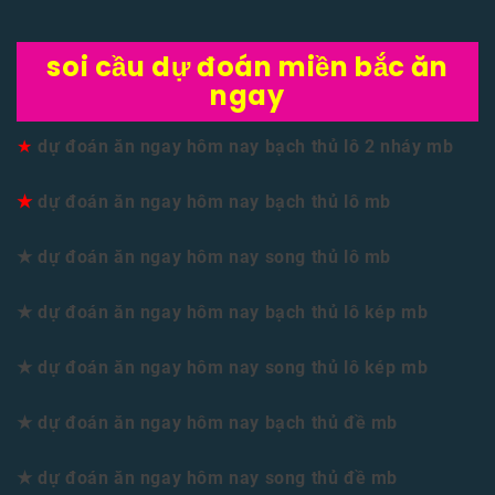
soi cầu dự đoán miền bắc ăn
ngay
★
dự đoán ăn ngay hôm nay bạch thủ lô 2 nháy mb
★
dự đoán ăn ngay hôm nay bạch thủ lô mb
★ dự đoán ăn ngay hôm nay song thủ lô mb
★ dự đoán ăn ngay hôm nay bạch thủ lô kép mb
★ dự đoán ăn ngay hôm nay song thủ lô kép mb
★ dự đoán ăn ngay hôm nay bạch thủ đề mb
★ dự đoán ăn ngay hôm nay song thủ đề mb