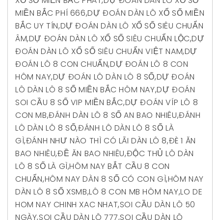
XỔ SỐ MIỀN BẮC PHÁT
,
DỰ ĐOÁN DÀN LÔ XỔ SỐ
MIỀN BẮC PHÍ 666
,
DỰ ĐOÁN DÀN LÔ XỔ SỐ MIỀN
BẮC UY TÍN
,
DỰ ĐOÁN DÀN LÔ XỔ SỐ SIÊU CHUẨN
ÂM
,
DỰ ĐOÁN DÀN LÔ XỔ SỐ SIÊU CHUẨN LỘC
,
DỰ
ĐOÁN DÀN LÔ XỔ SỐ SIÊU CHUẨN VIỆT NAM
,
DỰ
ĐOÁN LÔ 8 CON CHUẨN
,
DỰ ĐOÁN LÔ 8 CON
HÔM NAY
,
DỰ ĐOÁN LÔ DÀN LÔ 8 SỐ
,
DỰ ĐOÁN
LÔ DÀN LÔ 8 SỐ MIỀN BẮC HÔM NAY
,
DỰ ĐOÁN
SOI CẦU 8 SỐ VIP MIỀN BẮC
,
DỰ ĐOÁN VÍP LÔ 8
CON MB
,
ĐÁNH DÀN LÔ 8 SỐ AN BAO NHIÊU
,
ĐÁNH
LÔ DÀN LÔ 8 SỐ
,
ĐÁNH LÔ DÀN LÔ 8 SỐ LÀ
GÌ
,
ĐÁNH NHƯ NÀO THÌ CÓ LÃI DÀN LÔ 8
,
ĐÈ 1 ĂN
BAO NHIÊU
,
ĐỀ ĂN BAO NHIÊU
,
ĐỘC THỦ LÔ DÀN
LÔ 8 SỐ LÀ GÌ
,
HÔM NAY BẮT CẦU 8 CON
CHUẨN
,
HÔM NAY DÀN 8 SỐ CÓ CON GÌ
,
HÔM NAY
DÀN LÔ 8 SỐ XSMB
,
LÔ 8 CON MB HÔM NAY
,
LO DE
HOM NAY CHINH XAC NHAT
,
SOI CẦU DÀN LÔ 50
NGÀY
,
SOI CẦU DÀN LÔ 777
,
SOI CẦU DÀN LÔ