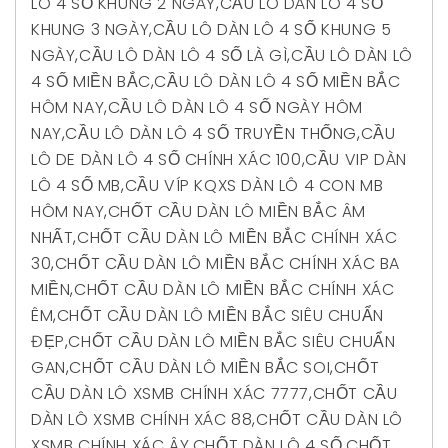
LÔ 4 SỐ KHUNG 2 NGÀY
,
CẦU LÔ DÀN LÔ 4 SỐ
KHUNG 3 NGÀY
,
CẦU LÔ DÀN LÔ 4 SỐ KHUNG 5
NGÀY
,
CẦU LÔ DÀN LÔ 4 SỐ LÀ GÌ
,
CẦU LÔ DÀN LÔ
4 SỐ MIỀN BẮC
,
CẦU LÔ DÀN LÔ 4 SỐ MIỀN BẮC
HÔM NAY
,
CẦU LÔ DÀN LÔ 4 SỐ NGÀY HÔM
NAY
,
CẦU LÔ DÀN LÔ 4 SỐ TRUYỀN THỐNG
,
CẦU
LÔ DE DÀN LÔ 4 SỐ CHÍNH XÁC 100
,
CẦU VIP DÀN
LÔ 4 SỐ MB
,
CẦU VÍP KQXS DÀN LÔ 4 CON MB
HÔM NAY
,
CHỐT CẦU DÀN LÔ MIỀN BẮC ÂM
NHẤT
,
CHỐT CẦU DÀN LÔ MIỀN BẮC CHÍNH XÁC
30
,
CHỐT CẦU DÀN LÔ MIỀN BẮC CHÍNH XÁC BA
MIỀN
,
CHỐT CẦU DÀN LÔ MIỀN BẮC CHÍNH XÁC
ÊM
,
CHỐT CẦU DÀN LÔ MIỀN BẮC SIÊU CHUẨN
ĐẸP
,
CHỐT CẦU DÀN LÔ MIỀN BẮC SIÊU CHUẨN
GAN
,
CHỐT CẦU DÀN LÔ MIỀN BẮC SOI
,
CHỐT
CẦU DÀN LÔ XSMB CHÍNH XÁC 7777
,
CHỐT CẦU
DÀN LÔ XSMB CHÍNH XÁC 88
,
CHỐT CẦU DÀN LÔ
XSMB CHÍNH XÁC ÂY
,
CHỐT DÀN LÔ 4 SỐ
,
CHỐT