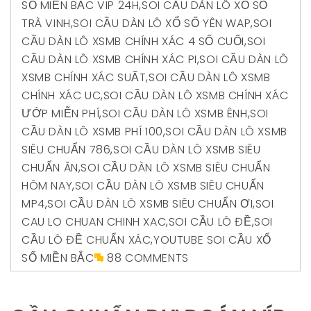
SỐ MIỀN BẮC VIP 24H
,
SOI CẦU DÀN LÔ XỔ SỐ
TRÀ VINH
,
SOI CẦU DÀN LÔ XỔ SỐ YÊN WAP
,
SOI
CẦU DÀN LÔ XSMB CHÍNH XÁC 4 SỐ CUỐI
,
SOI
CẦU DÀN LÔ XSMB CHÍNH XÁC PI
,
SOI CẦU DÀN LÔ
XSMB CHÍNH XÁC SUẤT
,
SOI CẦU DÀN LÔ XSMB
CHÍNH XÁC UC
,
SOI CẦU DÀN LÔ XSMB CHÍNH XÁC
ƯỚP MIỄN PHÍ
,
SOI CẦU DÀN LÔ XSMB ÊNH
,
SOI
CẦU DÀN LÔ XSMB PHÍ 100
,
SOI CẦU DÀN LÔ XSMB
SIÊU CHUẨN 786
,
SOI CẦU DÀN LÔ XSMB SIÊU
CHUẨN ĂN
,
SOI CẦU DÀN LÔ XSMB SIÊU CHUẨN
HÔM NAY
,
SOI CẦU DÀN LÔ XSMB SIÊU CHUẨN
MP4
,
SOI CẦU DÀN LÔ XSMB SIÊU CHUẨN ƠI
,
SOI
CAU LO CHUAN CHINH XAC
,
SOI CẦU LÔ ĐỀ
,
SOI
CẦU LÔ ĐỀ CHUẨN XÁC
,
YOUTUBE SOI CẦU XỔ
SỐ MIỀN BẮC
88 COMMENTS