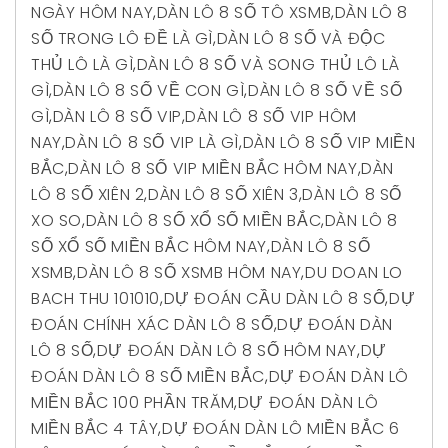
NGÀY HÔM NAY
,
DÀN LÔ 8 SỐ TÔ XSMB
,
DÀN LÔ 8
SỐ TRONG LÔ ĐỀ LÀ GÌ
,
DÀN LÔ 8 SỐ VÀ ĐỘC
THỦ LÔ LÀ GÌ
,
DÀN LÔ 8 SỐ VÀ SONG THỦ LÔ LÀ
GÌ
,
DÀN LÔ 8 SỐ VỀ CON GÌ
,
DÀN LÔ 8 SỐ VỀ SỐ
GÌ
,
DÀN LÔ 8 SỐ VIP
,
DÀN LÔ 8 SỐ VIP HÔM
NAY
,
DÀN LÔ 8 SỐ VIP LÀ GÌ
,
DÀN LÔ 8 SỐ VIP MIỀN
BẮC
,
DÀN LÔ 8 SỐ VIP MIỀN BẮC HÔM NAY
,
DÀN
LÔ 8 SỐ XIÊN 2
,
DÀN LÔ 8 SỐ XIÊN 3
,
DÀN LÔ 8 SỐ
XO SO
,
DÀN LÔ 8 SỐ XỔ SỐ MIỀN BẮC
,
DÀN LÔ 8
SỐ XỔ SỐ MIỀN BẮC HÔM NAY
,
DÀN LÔ 8 SỐ
XSMB
,
DÀN LÔ 8 SỐ XSMB HÔM NAY
,
DU DOAN LO
BACH THU 101010
,
DỰ ĐOÁN CẦU DÀN LÔ 8 SỐ
,
DỰ
ĐOÁN CHÍNH XÁC DÀN LÔ 8 SỐ
,
DỰ ĐOÁN DÀN
LÔ 8 SỐ
,
DỰ ĐOÁN DÀN LÔ 8 SỐ HÔM NAY
,
DỰ
ĐOÁN DÀN LÔ 8 SỐ MIỀN BẮC
,
DỰ ĐOÁN DÀN LÔ
MIỀN BẮC 100 PHẦN TRĂM
,
DỰ ĐOÁN DÀN LÔ
MIỀN BẮC 4 TÂY
,
DỰ ĐOÁN DÀN LÔ MIỀN BẮC 6