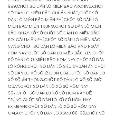
999
,
CHỐT SỐ DÀN LÔ MIỀN BẮC ARCHIVE
,
CHỐT
SỐ DÀN LÔ MIỀN BẮC CHUẨN NHẤT
,
CHỐT SỐ
DÀN LÔ MIỀN BẮC MIỄN PHÍ
,
CHỐT SỐ DÀN LÔ
MIỀN BẮC MIỀN TRUNG
,
CHỐT SỐ DÀN LÔ MIỀN
BẮC QUAY XỔ SỐ
,
CHỐT SỐ DÀN LÔ MIỀN BẮC
SOI CẦU MIỄN PHÍ
,
CHỐT SỐ DÀN LÔ MIỀN BẮC
VANG
,
CHỐT SỐ DÀN LÔ MIỀN BẮC VÀO NGÀY
HÔM NAY
,
CHỐT SỐ DÀN LÔ MIỀN BẮC YES
,
CHỐT
SỐ DÀN LÔ Ơ MIỀN BẮC HÔM NAY
,
CHỐT SỐ DÀN
LÔ RÔNG
,
CHỐT SỐ DÀN LÔ SIÊU CHUẨN ÂN
,
CHỐT
SỐ DÀN LÔ XỔ SỐ 12 CON GIÁP
,
CHỐT SỐ DÀN LÔ
XỔ SỐ ĂN THÔNG
,
CHỐT SỐ DÀN LÔ XỔ SỐ GIỜ
QUAY
,
CHỐT SỐ DÀN LÔ XỔ SỐ HÔM NAY
997
,
CHỐT SỐ DÀN LÔ XỔ SỐ HÔM NAY DỄ
TRÚNG
,
CHỐT SỐ DÀN LÔ XỔ SỐ HÔM NAY
EXIMBANK
,
CHỐT SỐ DÀN LÔ XỔ SỐ HÔM NAY
GALAXY
,
CHỐT SỐ DÀN LÔ XSMB 00-99
,
CHỐT SỐ