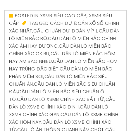
POSTED IN
XSMB SIÊU CAO CẤP
,
XSMB SIÊU
CẤP
TAGGED
CÁCH DỰ ĐOÁN XỔ SỐ CHÍNH
XÁC NHẤT
,
CẦU CHUẨN DỰ ĐOÁN VÍP L
,
CẦU DÀN
LÔ MIỀN BẮC BỘ
,
CẦU DÀN LÔ MIỀN BẮC CHÍNH
XÁC ÂM HAY DƯƠNG
,
CẦU DÀN LÔ MIỀN BẮC
CHÍNH XÁC OK.RU
,
CẦU DÀN LÔ MIỀN BẮC HÔM
NAY ÂM BAO NHIÊU
,
CẦU DÀN LÔ MIỀN BẮC HÔM
NAY TRÚNG ĐẶC BIỆT
,
CẦU DÀN LÔ MIỀN BẮC
PHẦN MỀM SOI
,
CẦU DÀN LÔ MIỀN BẮC SIÊU
CHUẨN ÂN
,
CẦU DÀN LÔ MIỀN BẮC SIÊU CHUẨN
ĐÀI
,
CẦU DÀN LÔ MIỀN BẮC SIÊU CHUẨN Ô
TÔ
,
CẦU DÀN LÔ XSMB CHÍNH XÁC BẤT TỬ
,
CẦU
DÀN LÔ XSMB CHÍNH XÁC ĐỊNH
,
CẦU DÀN LÔ
XSMB CHÍNH XÁC GAN
,
CẦU DÀN LÔ XSMB CHÍNH
XÁC HÔM NAY
,
CẦU DÀN LÔ XSMB CHÍNH XÁC
TỬ
,
CẦU LÔ ĂN THÔNG QUANH NĂM
,
CHỐT CẦU