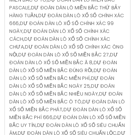
PASCALE
,
DỰ ĐOÁN DÀN LÔ MIỀN BẮC THỨ BẢY
HÀNG TUẦN
,
DỰ ĐOÁN DÀN LÔ XỔ SỐ CHÍNH XÁC
666
,
DỰ ĐOÁN DÀN LÔ XỔ SỐ CHÍNH XÁC 99
NGÀY
,
DỰ ĐOÁN DÀN LÔ XỔ SỐ CHÍNH XÁC
CÁCH
,
DỰ ĐOÁN DÀN LÔ XỔ SỐ CHÍNH XÁC
CHƯA
,
DỰ ĐOÁN DÀN LÔ XỔ SỐ CHÍNH XÁC ÔNG
NỘI
,
DỰ ĐOÁN DÀN LÔ XỔ SỐ MIỀN BẮC 27
,
DỰ
ĐOÁN DÀN LÔ XỔ SỐ MIỀN BẮC Ă 8
,
DỰ ĐOÁN
DÀN LÔ XỔ SỐ MIỀN BẮC ĐÚNG RỒI
,
DỰ ĐOÁN
DÀN LÔ XỔ SỐ MIỀN BẮC MIỄN PHÍ
,
DỰ ĐOÁN
DÀN LÔ XỔ SỐ MIỀN BẮC NGÀY 25
,
DỰ ĐOÁN
DÀN LÔ XỔ SỐ MIỀN BẮC NHIỀU NGÀY
,
DỰ ĐOÁN
DÀN LÔ XỔ SỐ MIỀN BẮC Ô TÔ
,
DỰ ĐOÁN DÀN LÔ
XỔ SỐ MIỀN BẮC PHÁT
,
DỰ ĐOÁN DÀN LÔ XỔ SỐ
MIỀN BẮC PHÍ 666
,
DỰ ĐOÁN DÀN LÔ XỔ SỐ MIỀN
BẮC UY TÍN
,
DỰ ĐOÁN DÀN LÔ XỔ SỐ SIÊU CHUẨN
ÂM
,
DỰ ĐOÁN DÀN LÔ XỔ SỐ SIÊU CHUẨN LỘC
,
DỰ