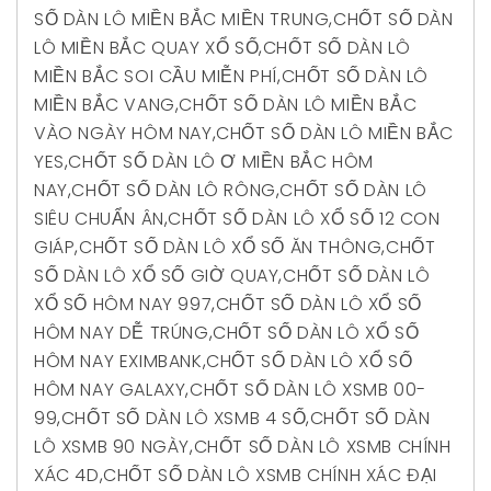
SỐ DÀN LÔ MIỀN BẮC MIỀN TRUNG
,
CHỐT SỐ DÀN
LÔ MIỀN BẮC QUAY XỔ SỐ
,
CHỐT SỐ DÀN LÔ
MIỀN BẮC SOI CẦU MIỄN PHÍ
,
CHỐT SỐ DÀN LÔ
MIỀN BẮC VANG
,
CHỐT SỐ DÀN LÔ MIỀN BẮC
VÀO NGÀY HÔM NAY
,
CHỐT SỐ DÀN LÔ MIỀN BẮC
YES
,
CHỐT SỐ DÀN LÔ Ơ MIỀN BẮC HÔM
NAY
,
CHỐT SỐ DÀN LÔ RÔNG
,
CHỐT SỐ DÀN LÔ
SIÊU CHUẨN ÂN
,
CHỐT SỐ DÀN LÔ XỔ SỐ 12 CON
GIÁP
,
CHỐT SỐ DÀN LÔ XỔ SỐ ĂN THÔNG
,
CHỐT
SỐ DÀN LÔ XỔ SỐ GIỜ QUAY
,
CHỐT SỐ DÀN LÔ
XỔ SỐ HÔM NAY 997
,
CHỐT SỐ DÀN LÔ XỔ SỐ
HÔM NAY DỄ TRÚNG
,
CHỐT SỐ DÀN LÔ XỔ SỐ
HÔM NAY EXIMBANK
,
CHỐT SỐ DÀN LÔ XỔ SỐ
HÔM NAY GALAXY
,
CHỐT SỐ DÀN LÔ XSMB 00-
99
,
CHỐT SỐ DÀN LÔ XSMB 4 SỐ
,
CHỐT SỐ DÀN
LÔ XSMB 90 NGÀY
,
CHỐT SỐ DÀN LÔ XSMB CHÍNH
XÁC 4D
,
CHỐT SỐ DÀN LÔ XSMB CHÍNH XÁC ĐẠI