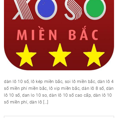
dàn lô 10 số, lô kép miền bắc, soi lô miền bắc, dàn lô 4
số miền phí miền bắc, lô vip miền bắc, dàn lô 8 số, dàn
lô 10 số, dan lo 10 so, dàn lô 10 số cao cấp, dàn lô 10
số miền phí, dàn lô […]