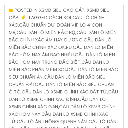
POSTED IN
XSMB SIÊU CAO CẤP
,
XSMB SIÊU
CẤP
TAGGED
CÁCH SOI CẦU LÔ CHÍNH
XÁC
,
CẦU CHUẨN DỰ ĐOÁN VÍP LÔ 4 CON
MB
,
CẦU DÀN LÔ MIỀN BẮC BỘ
,
CẦU DÀN LÔ MIỀN
BẮC CHÍNH XÁC ÂM HAY DƯƠNG
,
CẦU DÀN LÔ
MIỀN BẮC CHÍNH XÁC OK.RU
,
CẦU DÀN LÔ MIỀN
BẮC HÔM NAY ÂM BAO NHIÊU
,
CẦU DÀN LÔ MIỀN
BẮC HÔM NAY TRÚNG ĐẶC BIỆT
,
CẦU DÀN LÔ
MIỀN BẮC PHẦN MỀM SOI
,
CẦU DÀN LÔ MIỀN BẮC
SIÊU CHUẨN ÂN
,
CẦU DÀN LÔ MIỀN BẮC SIÊU
CHUẨN ĐÀI
,
CẦU DÀN LÔ MIỀN BẮC SIÊU CHUẨN
Ô TÔ
,
CẦU DÀN LÔ XSMB CHÍNH XÁC BẤT TỬ
,
CẦU
DÀN LÔ XSMB CHÍNH XÁC ĐỊNH
,
CẦU DÀN LÔ
XSMB CHÍNH XÁC GAN
,
CẦU DÀN LÔ XSMB CHÍNH
XÁC HÔM NAY
,
CẦU DÀN LÔ XSMB CHÍNH XÁC
TỬ
,
CẦU LÔ ĂN THÔNG QUANH NĂM
,
CẦU LÔ DÀN