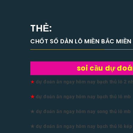
THẺ:
CHỐT SỐ DÀN LÔ MIỀN BẮC MIỀN
soi cầu dự đo
★
dự đoán ăn ngay hôm nay bạch thủ lô 2 n
★
dự đoán ăn ngay hôm nay bạch thủ lô mb
★ dự đoán ăn ngay hôm nay song thủ lô mb
★ dự đoán ăn ngay hôm nay bạch thủ lô ké