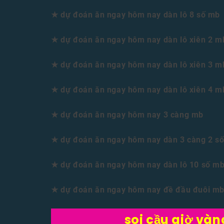
★ dự đoán ăn ngay hôm nay dàn lô 8 số mb
★ dự đoán ăn ngay hôm nay dàn lô xiên 2 m
★ dự đoán ăn ngay hôm nay dàn lô xiên 3 m
★ dự đoán ăn ngay hôm nay dàn lô xiên 4 m
★ dự đoán ăn ngay hôm nay 3 càng mb
★ dự đoán ăn ngay hôm nay dàn 3 càng 2 s
★ dự đoán ăn ngay hôm nay dàn lô 10 số m
★ dự đoán ăn ngay hôm nay đề đầu đuôi m
soi cầu giờ và