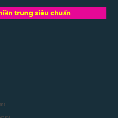
miền trung siêu chuẩn
 mt
ệt mt