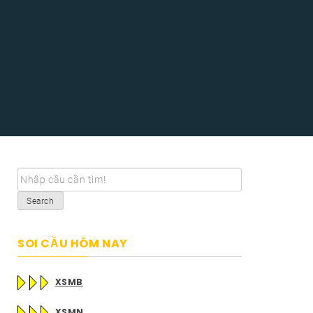
Search
SOI CẦU HÔM NAY
XSMB
XSMN