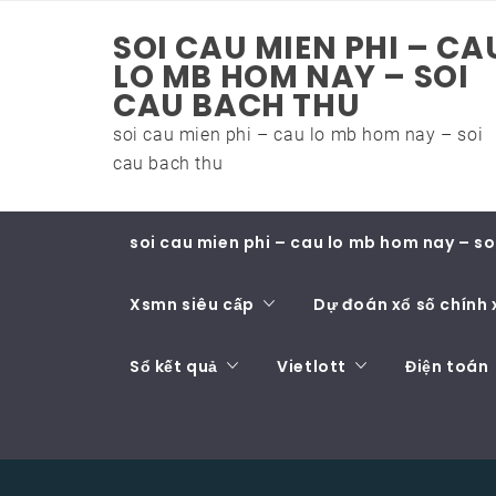
Skip
SOI CAU MIEN PHI – CA
to
LO MB HOM NAY – SOI
content
CAU BACH THU
soi cau mien phi – cau lo mb hom nay – soi
cau bach thu
soi cau mien phi – cau lo mb hom nay – so
Xsmn siêu cấp
Dự đoán xổ số chính
Sổ kết quả
Vietlott
Điện toán