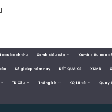
U
i cau bach thu
Xsmb siêu cấp
Xsmb siêu cao c
 xác
Số gì đẹp hôm nay
KẾT QUẢ XS
XSMB
TK Cầu
Thống kê
KQ Lô tô
Quay 