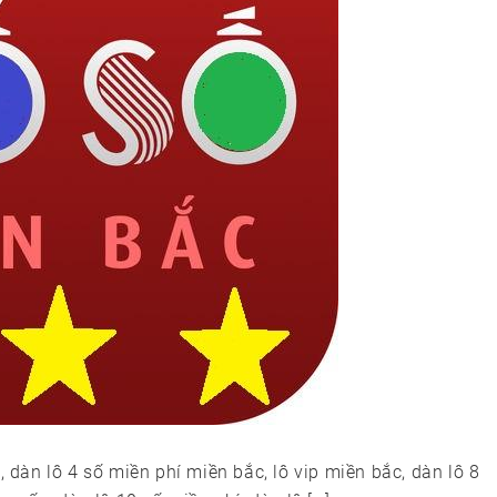
, dàn lô 4 số miền phí miền bắc, lô vip miền bắc, dàn lô 8