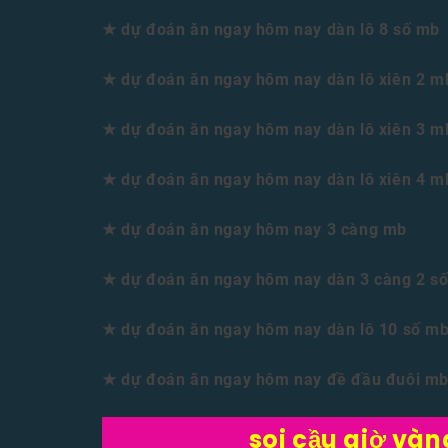
★ dự đoán ăn ngay hôm nay dàn lô 8 số mb
★ dự đoán ăn ngay hôm nay dàn lô xiên 2 m
★ dự đoán ăn ngay hôm nay dàn lô xiên 3 m
★ dự đoán ăn ngay hôm nay dàn lô xiên 4 m
★ dự đoán ăn ngay hôm nay 3 càng mb
★ dự đoán ăn ngay hôm nay dàn 3 càng 2 s
★ dự đoán ăn ngay hôm nay dàn lô 10 số m
★ dự đoán ăn ngay hôm nay đề đầu đuôi m
soi cầu giờ và