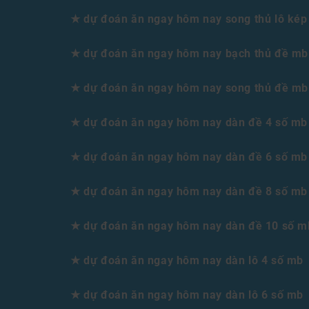
★ dự đoán ăn ngay hôm nay song thủ lô ké
★ dự đoán ăn ngay hôm nay bạch thủ đề mb
★ dự đoán ăn ngay hôm nay song thủ đề mb
★ dự đoán ăn ngay hôm nay dàn đề 4 số mb
★ dự đoán ăn ngay hôm nay dàn đề 6 số mb
★ dự đoán ăn ngay hôm nay dàn đề 8 số mb
★ dự đoán ăn ngay hôm nay dàn đề 10 số m
★ dự đoán ăn ngay hôm nay dàn lô 4 số mb
★ dự đoán ăn ngay hôm nay dàn lô 6 số mb