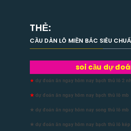
THẺ:
CẦU DÀN LÔ MIỀN BẮC SIÊU CHU
soi cầu dự đo
★
dự đoán ăn ngay hôm nay bạch thủ lô 2 n
★
dự đoán ăn ngay hôm nay bạch thủ lô mb
★ dự đoán ăn ngay hôm nay song thủ lô mb
★ dự đoán ăn ngay hôm nay bạch thủ lô ké