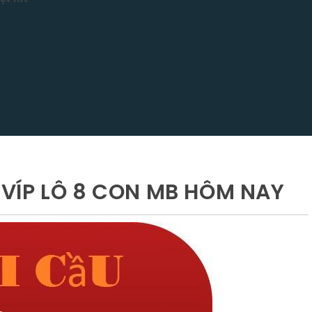
VÍP LÔ 8 CON MB HÔM NAY