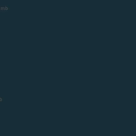
p mb
b