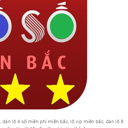
, dàn lô 4 số miền phí miền bắc, lô vip miền bắc, dàn lô 8