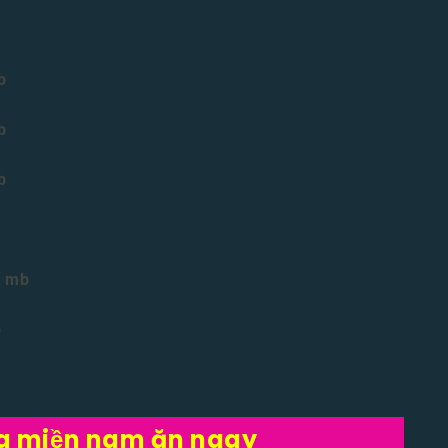
b
b
b
ố mb
b
b
ng miền nam ăn ngay