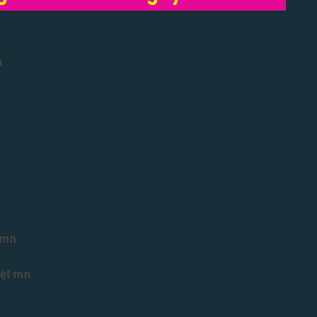
n
 mn
iệt mn