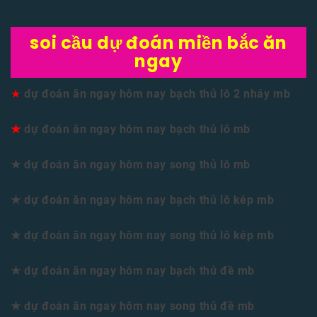
soi cầu dự đoán miền bắc ăn
ngay
★
dự đoán ăn ngay hôm nay bạch thủ lô 2 nháy mb
★
dự đoán ăn ngay hôm nay bạch thủ lô mb
★ dự đoán ăn ngay hôm nay song thủ lô mb
★ dự đoán ăn ngay hôm nay bạch thủ lô kép mb
★ dự đoán ăn ngay hôm nay song thủ lô kép mb
★ dự đoán ăn ngay hôm nay bạch thủ đề mb
★ dự đoán ăn ngay hôm nay song thủ đề mb