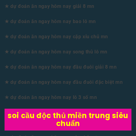
★ dự đoán ăn ngay hôm nay giải 8 mn
★ dự đoán ăn ngay hôm nay bao lô mn
★ dự đoán ăn ngay hôm nay cặp xỉu chủ mn
★ dự đoán ăn ngay hôm nay song thủ lô mn
★ dự đoán ăn ngay hôm nay đầu đuôi giải 8 mn
★ dự đoán ăn ngay hôm nay đầu đuôi đặc biệt mn
★ dự đoán ăn ngay hôm nay lô 3 số mn
soi cầu độc thủ miền trung siêu
chuẩn