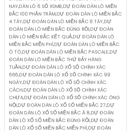
NAY
,
DÀN LÔ 6 SỐ XSMB
,
DỰ ĐOÁN DÀN LÔ MIỀN
BẮC 100 PHẦN TRĂM
,
DỰ ĐOÁN DÀN LÔ MIỀN BẮC
4 TÂY
,
DỰ ĐOÁN DÀN LÔ MIỀN BẮC 6 TÂY
,
DỰ
ĐOÁN DÀN LÔ MIỀN BẮC ĐÚNG RỒI
,
DỰ ĐOÁN
DÀN LÔ MIỀN BẮC KẾT QUẢ
,
DỰ ĐOÁN DÀN LÔ
MIỀN BẮC MIỄN PHÍ
,
DỰ ĐOÁN DÀN LÔ MIỀN BẮC
Ô TÔ
,
DỰ ĐOÁN DÀN LÔ MIỀN BẮC PASCALE
,
DỰ
ĐOÁN DÀN LÔ MIỀN BẮC THỨ BẢY HÀNG
TUẦN
,
DỰ ĐOÁN DÀN LÔ XỔ SỐ CHÍNH XÁC
666
,
DỰ ĐOÁN DÀN LÔ XỔ SỐ CHÍNH XÁC 99
NGÀY
,
DỰ ĐOÁN DÀN LÔ XỔ SỐ CHÍNH XÁC
CÁCH
,
DỰ ĐOÁN DÀN LÔ XỔ SỐ CHÍNH XÁC
CHƯA
,
DỰ ĐOÁN DÀN LÔ XỔ SỐ CHÍNH XÁC ÔNG
NỘI
,
DỰ ĐOÁN DÀN LÔ XỔ SỐ MIỀN BẮC 27
,
DỰ
ĐOÁN DÀN LÔ XỔ SỐ MIỀN BẮC Ă 8
,
DỰ ĐOÁN
DÀN LÔ XỔ SỐ MIỀN BẮC ĐÚNG RỒI
,
DỰ ĐOÁN
DÀN LÔ XỔ SỐ MIỀN BẮC MIỄN PHÍ
,
DỰ ĐOÁN