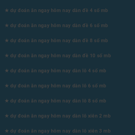
★ dự đoán ăn ngay hôm nay dàn đề 4 số mb
★ dự đoán ăn ngay hôm nay dàn đề 6 số mb
★ dự đoán ăn ngay hôm nay dàn đề 8 số mb
★ dự đoán ăn ngay hôm nay dàn đề 10 số mb
★ dự đoán ăn ngay hôm nay dàn lô 4 số mb
★ dự đoán ăn ngay hôm nay dàn lô 6 số mb
★ dự đoán ăn ngay hôm nay dàn lô 8 số mb
★ dự đoán ăn ngay hôm nay dàn lô xiên 2 mb
★ dự đoán ăn ngay hôm nay dàn lô xiên 3 mb