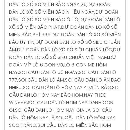
DÀN LÔ XỔ SỐ MIỀN BẮC NGÀY 25
,
DỰ ĐOÁN
DÀN LÔ XỔ SỐ MIỀN BẮC NHIỀU NGÀY
,
DỰ ĐOÁN
DÀN LÔ XỔ SỐ MIỀN BẮC Ô TÔ
,
DỰ ĐOÁN DÀN LÔ
XỔ SỐ MIỀN BẮC PHÁT
,
DỰ ĐOÁN DÀN LÔ XỔ SỐ
MIỀN BẮC PHÍ 666
,
DỰ ĐOÁN DÀN LÔ XỔ SỐ MIỀN
BẮC UY TÍN
,
DỰ ĐOÁN DÀN LÔ XỔ SỐ SIÊU CHUẨN
ÂM
,
DỰ ĐOÁN DÀN LÔ XỔ SỐ SIÊU CHUẨN LỘC
,
DỰ
ĐOÁN DÀN LÔ XỔ SỐ SIÊU CHUẨN VIỆT NAM
,
DỰ
ĐOÁN VÍP LÔ 6 CON MB
,
LÔ 6 CON MB HÔM
NAY
,
SOI CẦU DÀN LÔ 50 NGÀY
,
SOI CẦU DÀN LÔ
777
,
SOI CẦU DÀN LÔ ÂM
,
SOI CẦU DÀN LÔ ĂN BAO
NHIÊU
,
SOI CẦU DÀN LÔ HÔM NAY 4 MIỀN BẮC
,
SOI
CẦU DÀN LÔ HÔM NAY BẮC HÔM.NAY THEO
WIN888
,
SOI CAU DÀN LÔ HOM NAY DANH CON
GI
,
SOI CẦU DÀN LÔ HÔM NAY GIA LAI
,
SOI CẦU
DÀN LÔ HÔM NAY LÀ
,
SOI CẦU DÀN LÔ HÔM NAY
SÓC TRĂNG
,
SOI CẦU DÀN LÔ MIỀN BẮC HÔM