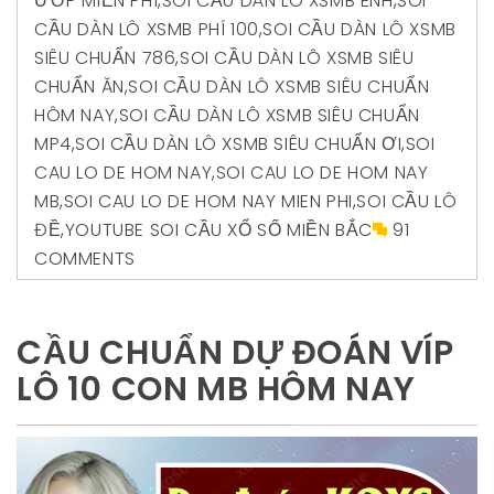
ƯỚP MIỄN PHÍ
,
SOI CẦU DÀN LÔ XSMB ÊNH
,
SOI
CẦU DÀN LÔ XSMB PHÍ 100
,
SOI CẦU DÀN LÔ XSMB
SIÊU CHUẨN 786
,
SOI CẦU DÀN LÔ XSMB SIÊU
CHUẨN ĂN
,
SOI CẦU DÀN LÔ XSMB SIÊU CHUẨN
HÔM NAY
,
SOI CẦU DÀN LÔ XSMB SIÊU CHUẨN
MP4
,
SOI CẦU DÀN LÔ XSMB SIÊU CHUẨN ƠI
,
SOI
CAU LO DE HOM NAY
,
SOI CAU LO DE HOM NAY
MB
,
SOI CAU LO DE HOM NAY MIEN PHI
,
SOI CẦU LÔ
ĐỀ
,
YOUTUBE SOI CẦU XỔ SỐ MIỀN BẮC
91
COMMENTS
CẦU CHUẨN DỰ ĐOÁN VÍP
LÔ 10 CON MB HÔM NAY