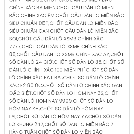
CHÍNH XÁC BA MIỀN
,
CHỐT CẦU DÀN LÔ MIỀN
BẮC CHÍNH XÁC ÊM
,
CHỐT CẦU DÀN LÔ MIỀN BẮC
SIÊU CHUẨN ĐẸP
,
CHỐT CẦU DÀN LÔ MIỀN BẮC
SIÊU CHUẨN GAN
,
CHỐT CẦU DÀN LÔ MIỀN BẮC
SOI
,
CHỐT CẦU DÀN LÔ XSMB CHÍNH XÁC
7777
,
CHỐT CẦU DÀN LÔ XSMB CHÍNH XÁC
88
,
CHỐT CẦU DÀN LÔ XSMB CHÍNH XÁC ÂY
,
CHỐT
SỐ DÀN LÔ 24 GIỜ
,
CHỐT SỐ DÀN LÔ 36
,
CHỐT SỐ
DÀN LÔ CHÍNH XÁC 100 MIỄN PHÍ
,
CHỐT SỐ DÀN
LÔ CHÍNH XÁC BẤT BẠI
,
CHỐT SỐ DÀN LÔ CHÍNH
XÁC E2 80 8C
,
CHỐT SỐ DÀN LÔ CHÍNH XÁC GAN
ĐẶC BIỆT
,
CHỐT SỐ DÀN LÔ HÔM NAY 3S
,
CHỐT
SỐ DÀN LÔ HÔM NAY 9999
,
CHỐT SỐ DÀN LÔ
HÔM NAY K+
,
CHỐT SỐ DÀN LÔ HÔM NAY
LAI
,
CHỐT SỐ DÀN LÔ HÔM NAY YY
,
CHỐT SỐ DÀN
LÔ KHUNG 247
,
CHỐT SỐ DÀN LÔ MIỀN BẮC 7
HÀNG TUẦN
,
CHỐT SỐ DÀN LÔ MIỀN BẮC