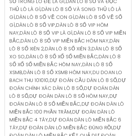
SỐ TRONG LÔ ĐỀ LÀ GÌ
,
DÀN LÔ 8 SỐ VÀ ĐỘC
THỦ LÔ LÀ GÌ
,
DÀN LÔ 8 SỐ VÀ SONG THỦ LÔ LÀ
GÌ
,
DÀN LÔ 8 SỐ VỀ CON GÌ
,
DÀN LÔ 8 SỐ VỀ SỐ
GÌ
,
DÀN LÔ 8 SỐ VIP
,
DÀN LÔ 8 SỐ VIP HÔM
NAY
,
DÀN LÔ 8 SỐ VIP LÀ GÌ
,
DÀN LÔ 8 SỐ VIP MIỀN
BẮC
,
DÀN LÔ 8 SỐ VIP MIỀN BẮC HÔM NAY
,
DÀN
LÔ 8 SỐ XIÊN 2
,
DÀN LÔ 8 SỐ XIÊN 3
,
DÀN LÔ 8 SỐ
XO SO
,
DÀN LÔ 8 SỐ XỔ SỐ MIỀN BẮC
,
DÀN LÔ 8
SỐ XỔ SỐ MIỀN BẮC HÔM NAY
,
DÀN LÔ 8 SỐ
XSMB
,
DÀN LÔ 8 SỐ XSMB HÔM NAY
,
DU DOAN LO
BACH THU 101010
,
DỰ ĐOÁN CẦU DÀN LÔ 8 SỐ
,
DỰ
ĐOÁN CHÍNH XÁC DÀN LÔ 8 SỐ
,
DỰ ĐOÁN DÀN
LÔ 8 SỐ
,
DỰ ĐOÁN DÀN LÔ 8 SỐ HÔM NAY
,
DỰ
ĐOÁN DÀN LÔ 8 SỐ MIỀN BẮC
,
DỰ ĐOÁN DÀN LÔ
MIỀN BẮC 100 PHẦN TRĂM
,
DỰ ĐOÁN DÀN LÔ
MIỀN BẮC 4 TÂY
,
DỰ ĐOÁN DÀN LÔ MIỀN BẮC 6
TÂY
,
DỰ ĐOÁN DÀN LÔ MIỀN BẮC ĐÚNG RỒI
,
DỰ
ĐOÁN DÀN LÔ MIỀN BẮC KẾT QUẢ
,
DỰ ĐOÁN