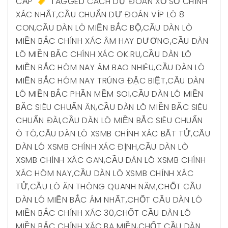
CẤP
TAGGED
CÁCH DỰ ĐOÁN XỔ SỐ CHÍNH
XÁC NHẤT
,
CẦU CHUẨN DỰ ĐOÁN VÍP LÔ 8
CON
,
CẦU DÀN LÔ MIỀN BẮC BỘ
,
CẦU DÀN LÔ
MIỀN BẮC CHÍNH XÁC ÂM HAY DƯƠNG
,
CẦU DÀN
LÔ MIỀN BẮC CHÍNH XÁC OK.RU
,
CẦU DÀN LÔ
MIỀN BẮC HÔM NAY ÂM BAO NHIÊU
,
CẦU DÀN LÔ
MIỀN BẮC HÔM NAY TRÚNG ĐẶC BIỆT
,
CẦU DÀN
LÔ MIỀN BẮC PHẦN MỀM SOI
,
CẦU DÀN LÔ MIỀN
BẮC SIÊU CHUẨN ÂN
,
CẦU DÀN LÔ MIỀN BẮC SIÊU
CHUẨN ĐÀI
,
CẦU DÀN LÔ MIỀN BẮC SIÊU CHUẨN
Ô TÔ
,
CẦU DÀN LÔ XSMB CHÍNH XÁC BẤT TỬ
,
CẦU
DÀN LÔ XSMB CHÍNH XÁC ĐỊNH
,
CẦU DÀN LÔ
XSMB CHÍNH XÁC GAN
,
CẦU DÀN LÔ XSMB CHÍNH
XÁC HÔM NAY
,
CẦU DÀN LÔ XSMB CHÍNH XÁC
TỬ
,
CẦU LÔ ĂN THÔNG QUANH NĂM
,
CHỐT CẦU
DÀN LÔ MIỀN BẮC ÂM NHẤT
,
CHỐT CẦU DÀN LÔ
MIỀN BẮC CHÍNH XÁC 30
,
CHỐT CẦU DÀN LÔ
MIỀN BẮC CHÍNH XÁC BA MIỀN
,
CHỐT CẦU DÀN