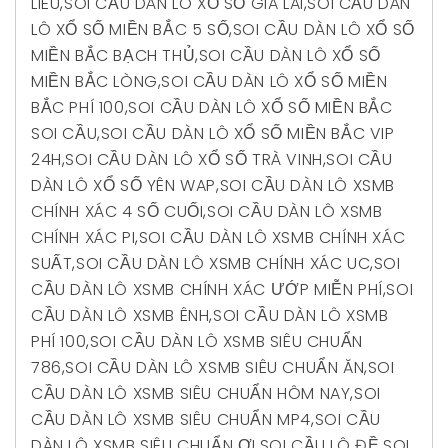
LIÊU
,
SOI CẦU DÀN LÔ XỔ SỐ GIA LAI
,
SOI CẦU DÀN
LÔ XỔ SỐ MIỀN BẮC 5 SỐ
,
SOI CẦU DÀN LÔ XỔ SỐ
MIỀN BẮC BẠCH THỦ
,
SOI CẦU DÀN LÔ XỔ SỐ
MIỀN BẮC LÒNG
,
SOI CẦU DÀN LÔ XỔ SỐ MIỀN
BẮC PHÍ 100
,
SOI CẦU DÀN LÔ XỔ SỐ MIỀN BẮC
SOI CẦU
,
SOI CẦU DÀN LÔ XỔ SỐ MIỀN BẮC VIP
24H
,
SOI CẦU DÀN LÔ XỔ SỐ TRÀ VINH
,
SOI CẦU
DÀN LÔ XỔ SỐ YÊN WAP
,
SOI CẦU DÀN LÔ XSMB
CHÍNH XÁC 4 SỐ CUỐI
,
SOI CẦU DÀN LÔ XSMB
CHÍNH XÁC PI
,
SOI CẦU DÀN LÔ XSMB CHÍNH XÁC
SUẤT
,
SOI CẦU DÀN LÔ XSMB CHÍNH XÁC UC
,
SOI
CẦU DÀN LÔ XSMB CHÍNH XÁC ƯỚP MIỄN PHÍ
,
SOI
CẦU DÀN LÔ XSMB ÊNH
,
SOI CẦU DÀN LÔ XSMB
PHÍ 100
,
SOI CẦU DÀN LÔ XSMB SIÊU CHUẨN
786
,
SOI CẦU DÀN LÔ XSMB SIÊU CHUẨN ĂN
,
SOI
CẦU DÀN LÔ XSMB SIÊU CHUẨN HÔM NAY
,
SOI
CẦU DÀN LÔ XSMB SIÊU CHUẨN MP4
,
SOI CẦU
DÀN LÔ XSMB SIÊU CHUẨN ƠI
,
SOI CẦU LÔ ĐỀ
,
SOI