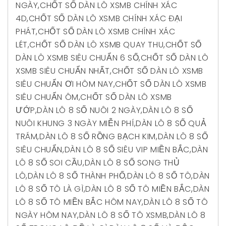
NGÀY
,
CHỐT SỐ DÀN LÔ XSMB CHÍNH XÁC
4D
,
CHỐT SỐ DÀN LÔ XSMB CHÍNH XÁC ĐẠI
PHÁT
,
CHỐT SỐ DÀN LÔ XSMB CHÍNH XÁC
LÉT
,
CHỐT SỐ DÀN LÔ XSMB QUAY THU
,
CHỐT SỐ
DÀN LÔ XSMB SIÊU CHUẨN 6 SỐ
,
CHỐT SỐ DÀN LÔ
XSMB SIÊU CHUẨN NHẤT
,
CHỐT SỐ DÀN LÔ XSMB
SIÊU CHUẨN ƠI HÔM NAY
,
CHỐT SỐ DÀN LÔ XSMB
SIÊU CHUẨN ÔM
,
CHỐT SỐ DÀN LÔ XSMB
ƯỚP
,
DÀN LÔ 8 SỐ NUÔI 2 NGÀY
,
DÀN LÔ 8 SỐ
NUÔI KHUNG 3 NGÀY MIỄN PHÍ
,
DÀN LÔ 8 SỐ QUẢ
TRÁM
,
DÀN LÔ 8 SỐ RỒNG BẠCH KIM
,
DÀN LÔ 8 SỐ
SIÊU CHUẨN
,
DÀN LÔ 8 SỐ SIÊU VIP MIỀN BẮC
,
DÀN
LÔ 8 SỐ SOI CẦU
,
DÀN LÔ 8 SỐ SONG THỦ
LÔ
,
DÀN LÔ 8 SỐ THÀNH PHỐ
,
DÀN LÔ 8 SỐ TÔ
,
DÀN
LÔ 8 SỐ TÔ LÀ GÌ
,
DÀN LÔ 8 SỐ TÔ MIỀN BẮC
,
DÀN
LÔ 8 SỐ TÔ MIỀN BẮC HÔM NAY
,
DÀN LÔ 8 SỐ TÔ
NGÀY HÔM NAY
,
DÀN LÔ 8 SỐ TÔ XSMB
,
DÀN LÔ 8