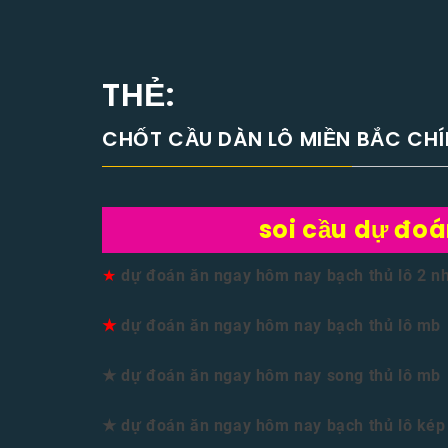
THẺ:
CHỐT CẦU DÀN LÔ MIỀN BẮC CHÍ
soi cầu dự đo
★
dự đoán ăn ngay hôm nay bạch thủ lô 2 n
★
dự đoán ăn ngay hôm nay bạch thủ lô mb
★ dự đoán ăn ngay hôm nay song thủ lô mb
★ dự đoán ăn ngay hôm nay bạch thủ lô ké