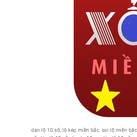
dàn lô 10 số, lô kép miền bắc, soi lô miền bắc