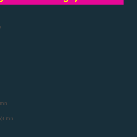
n
 mn
iệt mn