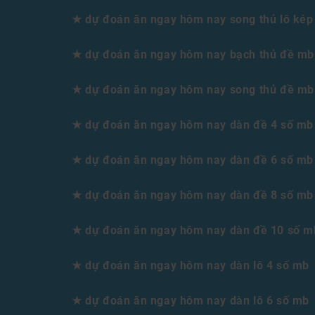
★ dự đoán ăn ngay hôm nay song thủ lô ké
★ dự đoán ăn ngay hôm nay bạch thủ đề mb
★ dự đoán ăn ngay hôm nay song thủ đề mb
★ dự đoán ăn ngay hôm nay dàn đề 4 số mb
★ dự đoán ăn ngay hôm nay dàn đề 6 số mb
★ dự đoán ăn ngay hôm nay dàn đề 8 số mb
★ dự đoán ăn ngay hôm nay dàn đề 10 số m
★ dự đoán ăn ngay hôm nay dàn lô 4 số mb
★ dự đoán ăn ngay hôm nay dàn lô 6 số mb