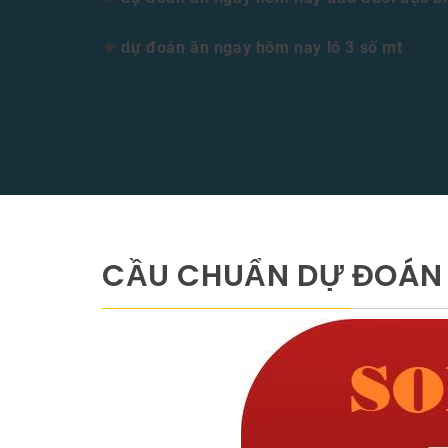
★
dự đoán ăn ngay hôm nay lô 3 số mt
CẦU CHUẨN DỰ ĐOÁN 