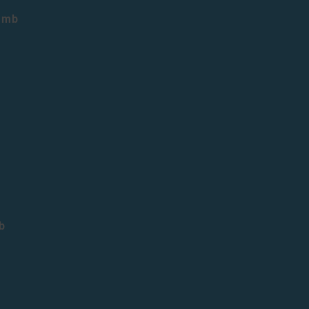
p mb
b