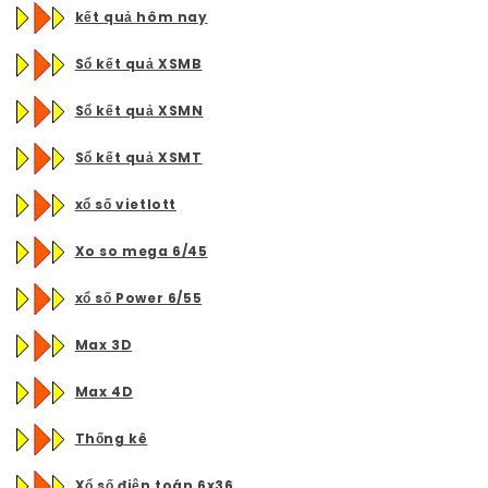
kết quả hôm nay
Sổ kết quả XSMB
Sổ kết quả XSMN
Sổ kết quả XSMT
xổ số vietlott
Xo so mega 6/45
xổ số Power 6/55
Max 3D
Max 4D
Thống kê
Xổ số điện toán 6x36