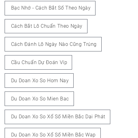
Bạc Nhớ - Cách Bắt Số Theo Ngày
Cách Bắt Lô Chuẩn Theo Ngày
Cách Đánh Lô Ngày Nào Cũng Trúng
Cầu Chuẩn Dự Đoán Víp
Du Doan Xo So Hom Nay
Du Doan Xo So Mien Bac
Du Doan Xo So Xổ Số Miền Bắc Dại Phát
Du Doan Xo So Xổ Số Miền Bắc Wap