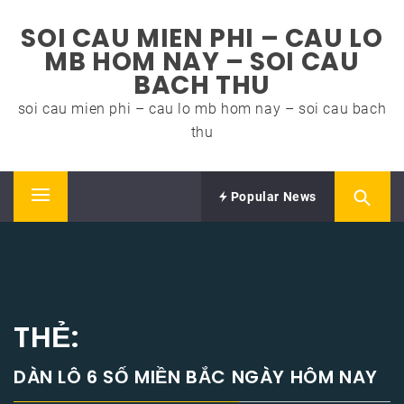
Skip
SOI CAU MIEN PHI – CAU LO
to
MB HOM NAY – SOI CAU
content
BACH THU
soi cau mien phi – cau lo mb hom nay – soi cau bach
thu
Popular News
Primary
Menu
THẺ:
DÀN LÔ 6 SỐ MIỀN BẮC NGÀY HÔM NAY