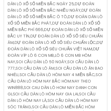
DÀN LÔ XỔ SỐ MIỀN BẮC NGÀY 25
,
DỰ ĐOÁN
DÀN LÔ XỔ SỐ MIỀN BẮC NHIỀU NGÀY
,
DỰ ĐOÁN
DÀN LÔ XỔ SỐ MIỀN BẮC Ô TÔ
,
DỰ ĐOÁN DÀN LÔ
XỔ SỐ MIỀN BẮC PHÁT
,
DỰ ĐOÁN DÀN LÔ XỔ SỐ
MIỀN BẮC PHÍ 666
,
DỰ ĐOÁN DÀN LÔ XỔ SỐ MIỀN
BẮC UY TÍN
,
DỰ ĐOÁN DÀN LÔ XỔ SỐ SIÊU CHUẨN
ÂM
,
DỰ ĐOÁN DÀN LÔ XỔ SỐ SIÊU CHUẨN LỘC
,
DỰ
ĐOÁN DÀN LÔ XỔ SỐ SIÊU CHUẨN VIỆT NAM
,
DỰ
ĐOÁN VÍP LÔ 6 CON MB
,
LÔ 6 CON MB HÔM
NAY
,
SOI CẦU DÀN LÔ 50 NGÀY
,
SOI CẦU DÀN LÔ
777
,
SOI CẦU DÀN LÔ ÂM
,
SOI CẦU DÀN LÔ ĂN BAO
NHIÊU
,
SOI CẦU DÀN LÔ HÔM NAY 4 MIỀN BẮC
,
SOI
CẦU DÀN LÔ HÔM NAY BẮC HÔM.NAY THEO
WIN888
,
SOI CAU DÀN LÔ HOM NAY DANH CON
GI
,
SOI CẦU DÀN LÔ HÔM NAY GIA LAI
,
SOI CẦU
DÀN LÔ HÔM NAY LÀ
,
SOI CẦU DÀN LÔ HÔM NAY
SÓC TRĂNG
,
SOI CẦU DÀN LÔ MIỀN BẮC HÔM