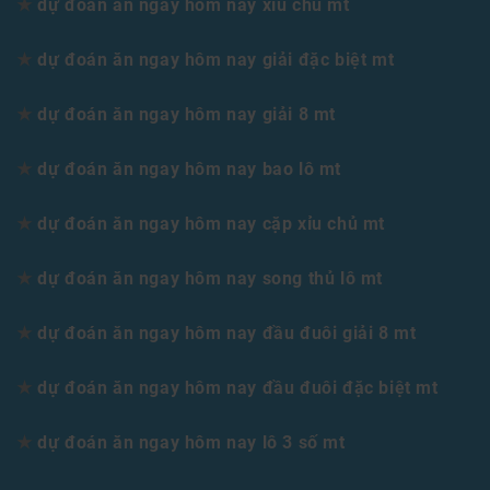
★
dự đoán ăn ngay hôm nay xỉu chủ mt
★
dự đoán ăn ngay hôm nay giải đặc biệt mt
★
dự đoán ăn ngay hôm nay giải 8 mt
★
dự đoán ăn ngay hôm nay bao lô mt
★
dự đoán ăn ngay hôm nay cặp xỉu chủ mt
★
dự đoán ăn ngay hôm nay song thủ lô mt
★
dự đoán ăn ngay hôm nay đầu đuôi giải 8 mt
★
dự đoán ăn ngay hôm nay đầu đuôi đặc biệt mt
★
dự đoán ăn ngay hôm nay lô 3 số mt