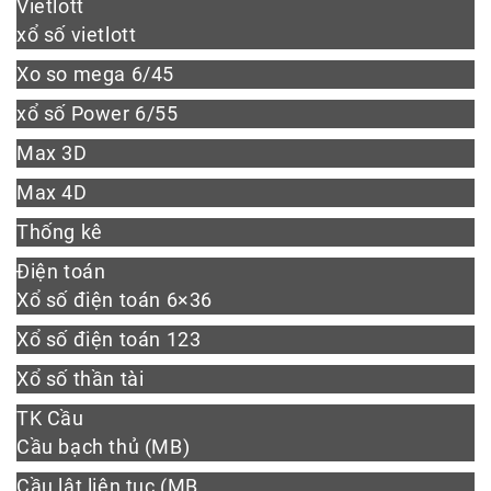
Vietlott
xổ số vietlott
Xo so mega 6/45
xổ số Power 6/55
Max 3D
Max 4D
Thống kê
Điện toán
Xổ số điện toán 6×36
Xổ số điện toán 123
Xổ số thần tài
TK Cầu
Cầu bạch thủ (MB)
Cầu lật liên tục (MB