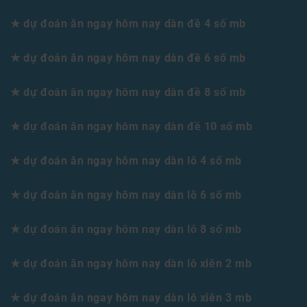
★ dự đoán ăn ngay hôm nay dàn đề 4 số mb
★ dự đoán ăn ngay hôm nay dàn đề 6 số mb
★ dự đoán ăn ngay hôm nay dàn đề 8 số mb
★ dự đoán ăn ngay hôm nay dàn đề 10 số mb
★ dự đoán ăn ngay hôm nay dàn lô 4 số mb
★ dự đoán ăn ngay hôm nay dàn lô 6 số mb
★ dự đoán ăn ngay hôm nay dàn lô 8 số mb
★ dự đoán ăn ngay hôm nay dàn lô xiên 2 mb
★ dự đoán ăn ngay hôm nay dàn lô xiên 3 mb