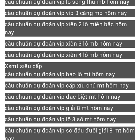
cầu chuẩn dự đoán víp lô song thủ mb hôm nay
cầu chuẩn dự đoán víp víp 3 càng mb hôm nay
cầu chuẩn dự đoán víp xiên 2 lô miền bắc hôm
nay
cầu chuẩn dự đoán víp xiên 3 lô mb hôm nay
cầu chuẩn dự đoán víp xiên 4 lô mb hôm nay
Xsmt siêu cấp
cầu chuẩn dự đoán víp bao lô mt hôm nay
cầu chuẩn dự đoán víp cặp xíu chủ mt hôm nay
cầu chuẩn dự đoán víp đặc biệt mt hôm nay
cầu chuẩn dự đoán víp giải 8 mt hôm nay
cầu chuẩn dự đoán víp lô 3 số mt hôm nay
cầu chuẩn dự đoán víp sớ đầu đuôi giải 8 mt hôm
nay