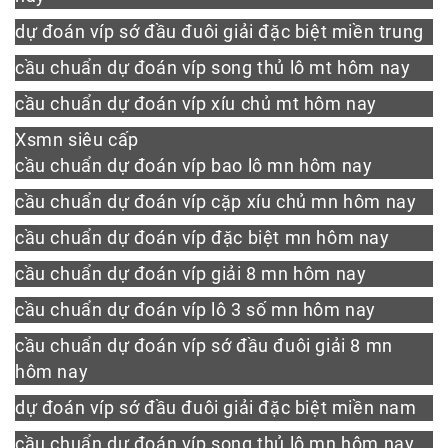
dự đoán víp sớ đầu đuôi giải đặc biệt miền trung
cầu chuẩn dự đoán víp song thủ lô mt hôm nay
cầu chuẩn dự đoán víp xíu chủ mt hôm nay
Xsmn siêu cấp
cầu chuẩn dự đoán víp bao lô mn hôm nay
cầu chuẩn dự đoán víp cặp xíu chủ mn hôm nay
cầu chuẩn dự đoán víp đặc biệt mn hôm nay
cầu chuẩn dự đoán víp giải 8 mn hôm nay
cầu chuẩn dự đoán víp lô 3 số mn hôm nay
cầu chuẩn dự đoán víp sớ đầu đuôi giải 8 mn
hôm nay
dự đoán víp sớ đầu đuôi giải đặc biệt miền nam
cầu chuẩn dự đoán víp song thủ lô mn hôm nay