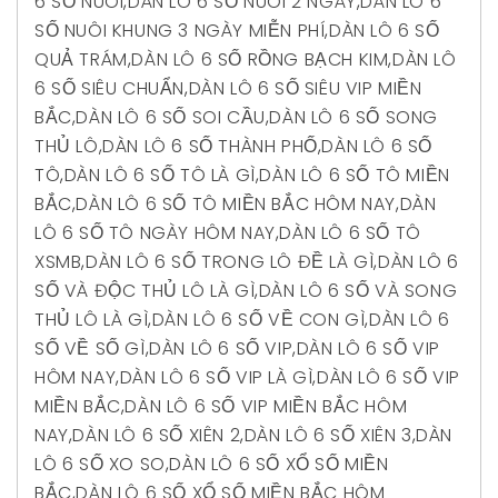
6 SỐ NUÔI
,
DÀN LÔ 6 SỐ NUÔI 2 NGÀY
,
DÀN LÔ 6
SỐ NUÔI KHUNG 3 NGÀY MIỄN PHÍ
,
DÀN LÔ 6 SỐ
QUẢ TRÁM
,
DÀN LÔ 6 SỐ RỒNG BẠCH KIM
,
DÀN LÔ
6 SỐ SIÊU CHUẨN
,
DÀN LÔ 6 SỐ SIÊU VIP MIỀN
BẮC
,
DÀN LÔ 6 SỐ SOI CẦU
,
DÀN LÔ 6 SỐ SONG
THỦ LÔ
,
DÀN LÔ 6 SỐ THÀNH PHỐ
,
DÀN LÔ 6 SỐ
TÔ
,
DÀN LÔ 6 SỐ TÔ LÀ GÌ
,
DÀN LÔ 6 SỐ TÔ MIỀN
BẮC
,
DÀN LÔ 6 SỐ TÔ MIỀN BẮC HÔM NAY
,
DÀN
LÔ 6 SỐ TÔ NGÀY HÔM NAY
,
DÀN LÔ 6 SỐ TÔ
XSMB
,
DÀN LÔ 6 SỐ TRONG LÔ ĐỀ LÀ GÌ
,
DÀN LÔ 6
SỐ VÀ ĐỘC THỦ LÔ LÀ GÌ
,
DÀN LÔ 6 SỐ VÀ SONG
THỦ LÔ LÀ GÌ
,
DÀN LÔ 6 SỐ VỀ CON GÌ
,
DÀN LÔ 6
SỐ VỀ SỐ GÌ
,
DÀN LÔ 6 SỐ VIP
,
DÀN LÔ 6 SỐ VIP
HÔM NAY
,
DÀN LÔ 6 SỐ VIP LÀ GÌ
,
DÀN LÔ 6 SỐ VIP
MIỀN BẮC
,
DÀN LÔ 6 SỐ VIP MIỀN BẮC HÔM
NAY
,
DÀN LÔ 6 SỐ XIÊN 2
,
DÀN LÔ 6 SỐ XIÊN 3
,
DÀN
LÔ 6 SỐ XO SO
,
DÀN LÔ 6 SỐ XỔ SỐ MIỀN
BẮC
,
DÀN LÔ 6 SỐ XỔ SỐ MIỀN BẮC HÔM