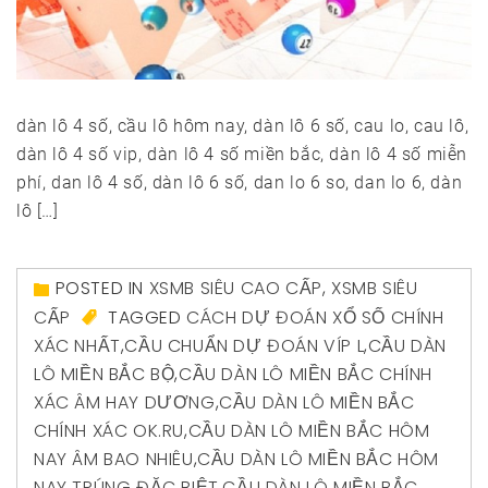
dàn lô 4 số, cầu lô hôm nay, dàn lô 6 số, cau lo, cau lô,
dàn lô 4 số vip, dàn lô 4 số miền bắc, dàn lô 4 số miễn
phí, dan lô 4 số, dàn lô 6 số, dan lo 6 so, dan lo 6, dàn
lô […]
POSTED IN
XSMB SIÊU CAO CẤP
,
XSMB SIÊU
CẤP
TAGGED
CÁCH DỰ ĐOÁN XỔ SỐ CHÍNH
XÁC NHẤT
,
CẦU CHUẨN DỰ ĐOÁN VÍP L
,
CẦU DÀN
LÔ MIỀN BẮC BỘ
,
CẦU DÀN LÔ MIỀN BẮC CHÍNH
XÁC ÂM HAY DƯƠNG
,
CẦU DÀN LÔ MIỀN BẮC
CHÍNH XÁC OK.RU
,
CẦU DÀN LÔ MIỀN BẮC HÔM
NAY ÂM BAO NHIÊU
,
CẦU DÀN LÔ MIỀN BẮC HÔM
NAY TRÚNG ĐẶC BIỆT
,
CẦU DÀN LÔ MIỀN BẮC