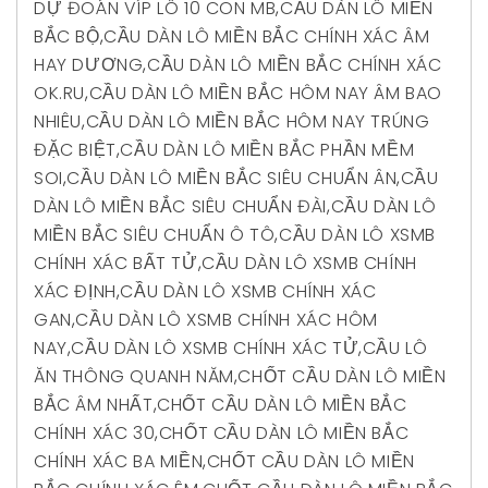
DỰ ĐOÁN VÍP LÔ 10 CON MB
,
CẦU DÀN LÔ MIỀN
BẮC BỘ
,
CẦU DÀN LÔ MIỀN BẮC CHÍNH XÁC ÂM
HAY DƯƠNG
,
CẦU DÀN LÔ MIỀN BẮC CHÍNH XÁC
OK.RU
,
CẦU DÀN LÔ MIỀN BẮC HÔM NAY ÂM BAO
NHIÊU
,
CẦU DÀN LÔ MIỀN BẮC HÔM NAY TRÚNG
ĐẶC BIỆT
,
CẦU DÀN LÔ MIỀN BẮC PHẦN MỀM
SOI
,
CẦU DÀN LÔ MIỀN BẮC SIÊU CHUẨN ÂN
,
CẦU
DÀN LÔ MIỀN BẮC SIÊU CHUẨN ĐÀI
,
CẦU DÀN LÔ
MIỀN BẮC SIÊU CHUẨN Ô TÔ
,
CẦU DÀN LÔ XSMB
CHÍNH XÁC BẤT TỬ
,
CẦU DÀN LÔ XSMB CHÍNH
XÁC ĐỊNH
,
CẦU DÀN LÔ XSMB CHÍNH XÁC
GAN
,
CẦU DÀN LÔ XSMB CHÍNH XÁC HÔM
NAY
,
CẦU DÀN LÔ XSMB CHÍNH XÁC TỬ
,
CẦU LÔ
ĂN THÔNG QUANH NĂM
,
CHỐT CẦU DÀN LÔ MIỀN
BẮC ÂM NHẤT
,
CHỐT CẦU DÀN LÔ MIỀN BẮC
CHÍNH XÁC 30
,
CHỐT CẦU DÀN LÔ MIỀN BẮC
CHÍNH XÁC BA MIỀN
,
CHỐT CẦU DÀN LÔ MIỀN