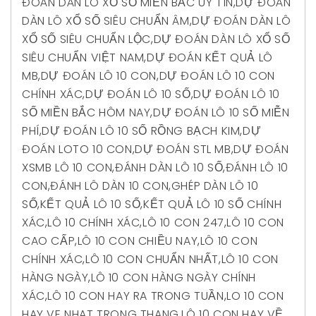
ĐOÁN DÀN LÔ XỔ SỐ MIỀN BẮC UY TÍN
,
DỰ ĐOÁN
DÀN LÔ XỔ SỐ SIÊU CHUẨN ÂM
,
DỰ ĐOÁN DÀN LÔ
XỔ SỐ SIÊU CHUẨN LỘC
,
DỰ ĐOÁN DÀN LÔ XỔ SỐ
SIÊU CHUẨN VIỆT NAM
,
DỰ ĐOÁN KẾT QUẢ LÔ
MB
,
DỰ ĐOÁN LÔ 10 CON
,
DỰ ĐOÁN LÔ 10 CON
CHÍNH XÁC
,
DỰ ĐOÁN LÔ 10 SỐ
,
DỰ ĐOÁN LÔ 10
SỐ MIỀN BẮC HÔM NAY
,
DỰ ĐOÁN LÔ 10 SỐ MIỄN
PHÍ
,
DỰ ĐOÁN LÔ 10 SỐ RỒNG BẠCH KIM
,
DỰ
ĐOÁN LOTO 10 CON
,
DỰ ĐOÁN STL MB
,
DỰ ĐOÁN
XSMB LÔ 10 CON
,
ĐÁNH DÀN LÔ 10 SỐ
,
ĐÁNH LÔ 10
CON
,
ĐÁNH LÔ DÀN 10 CON
,
GHÉP DÀN LÔ 10
SỐ
,
KẾT QUẢ LÔ 10 SỐ
,
KẾT QUẢ LÔ 10 SỐ CHÍNH
XÁC
,
LÔ 10 CHÍNH XÁC
,
LÔ 10 CON 247
,
LÔ 10 CON
CAO CẤP
,
LÔ 10 CON CHIỀU NAY
,
LÔ 10 CON
CHÍNH XÁC
,
LÔ 10 CON CHUẨN NHẤT
,
LÔ 10 CON
HÀNG NGÀY
,
LÔ 10 CON HÀNG NGÀY CHÍNH
XÁC
,
LÔ 10 CON HAY RA TRONG TUẦN
,
LO 10 CON
HAY VE NHAT TRONG THANG
,
LÔ 10 CON HAY VỀ