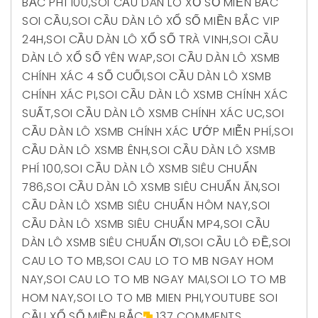
BẮC PHÍ 100
,
SOI CẦU DÀN LÔ XỔ SỐ MIỀN BẮC
SOI CẦU
,
SOI CẦU DÀN LÔ XỔ SỐ MIỀN BẮC VIP
24H
,
SOI CẦU DÀN LÔ XỔ SỐ TRÀ VINH
,
SOI CẦU
DÀN LÔ XỔ SỐ YÊN WAP
,
SOI CẦU DÀN LÔ XSMB
CHÍNH XÁC 4 SỐ CUỐI
,
SOI CẦU DÀN LÔ XSMB
CHÍNH XÁC PI
,
SOI CẦU DÀN LÔ XSMB CHÍNH XÁC
SUẤT
,
SOI CẦU DÀN LÔ XSMB CHÍNH XÁC UC
,
SOI
CẦU DÀN LÔ XSMB CHÍNH XÁC ƯỚP MIỄN PHÍ
,
SOI
CẦU DÀN LÔ XSMB ÊNH
,
SOI CẦU DÀN LÔ XSMB
PHÍ 100
,
SOI CẦU DÀN LÔ XSMB SIÊU CHUẨN
786
,
SOI CẦU DÀN LÔ XSMB SIÊU CHUẨN ĂN
,
SOI
CẦU DÀN LÔ XSMB SIÊU CHUẨN HÔM NAY
,
SOI
CẦU DÀN LÔ XSMB SIÊU CHUẨN MP4
,
SOI CẦU
DÀN LÔ XSMB SIÊU CHUẨN ƠI
,
SOI CẦU LÔ ĐỀ
,
SOI
CAU LO TO MB
,
SOI CAU LO TO MB NGAY HOM
NAY
,
SOI CAU LO TO MB NGAY MAI
,
SOI LO TO MB
HOM NAY
,
SOI LO TO MB MIEN PHI
,
YOUTUBE SOI
CẦU XỔ SỐ MIỀN BẮC
137 COMMENTS