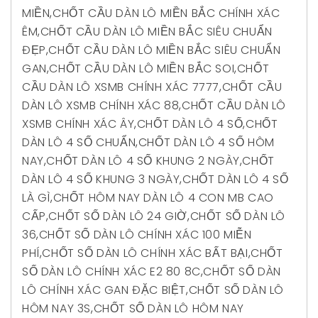
MIỀN
,
CHỐT CẦU DÀN LÔ MIỀN BẮC CHÍNH XÁC
ÊM
,
CHỐT CẦU DÀN LÔ MIỀN BẮC SIÊU CHUẨN
ĐẸP
,
CHỐT CẦU DÀN LÔ MIỀN BẮC SIÊU CHUẨN
GAN
,
CHỐT CẦU DÀN LÔ MIỀN BẮC SOI
,
CHỐT
CẦU DÀN LÔ XSMB CHÍNH XÁC 7777
,
CHỐT CẦU
DÀN LÔ XSMB CHÍNH XÁC 88
,
CHỐT CẦU DÀN LÔ
XSMB CHÍNH XÁC ÂY
,
CHỐT DÀN LÔ 4 SỐ
,
CHỐT
DÀN LÔ 4 SỐ CHUẨN
,
CHỐT DÀN LÔ 4 SỐ HÔM
NAY
,
CHỐT DÀN LÔ 4 SỐ KHUNG 2 NGÀY
,
CHỐT
DÀN LÔ 4 SỐ KHUNG 3 NGÀY
,
CHỐT DÀN LÔ 4 SỐ
LÀ GÌ
,
CHỐT HÔM NAY DÀN LÔ 4 CON MB CAO
CẤP
,
CHỐT SỐ DÀN LÔ 24 GIỜ
,
CHỐT SỐ DÀN LÔ
36
,
CHỐT SỐ DÀN LÔ CHÍNH XÁC 100 MIỄN
PHÍ
,
CHỐT SỐ DÀN LÔ CHÍNH XÁC BẤT BẠI
,
CHỐT
SỐ DÀN LÔ CHÍNH XÁC E2 80 8C
,
CHỐT SỐ DÀN
LÔ CHÍNH XÁC GAN ĐẶC BIỆT
,
CHỐT SỐ DÀN LÔ
HÔM NAY 3S
,
CHỐT SỐ DÀN LÔ HÔM NAY