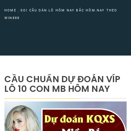
HOME
SOI CẦU DÀN LÔ HÔM NAY BẮC HÔM.NAY THEO
WIN888
CẦU CHUẨN DỰ ĐOÁN VÍP
LÔ 10 CON MB HÔM NAY