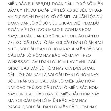
MIỀN BẮC PHÍ 666
,
DỰ ĐOÁN DÀN LÔ XỔ SỐ MIỀN
BẮC UY TÍN
,
DỰ ĐOÁN DÀN LÔ XỔ SỐ SIÊU CHUẨN
ÂM
,
DỰ ĐOÁN DÀN LÔ XỔ SỐ SIÊU CHUẨN LỘC
,
DỰ
ĐOÁN DÀN LÔ XỔ SỐ SIÊU CHUẨN VIỆT NAM
,
DỰ
ĐOÁN VÍP LÔ 6 CON MB
,
LÔ 6 CON MB HÔM
NAY
,
SOI CẦU DÀN LÔ 50 NGÀY
,
SOI CẦU DÀN LÔ
777
,
SOI CẦU DÀN LÔ ÂM
,
SOI CẦU DÀN LÔ ĂN BAO
NHIÊU
,
SOI CẦU DÀN LÔ HÔM NAY 4 MIỀN BẮC
,
SOI
CẦU DÀN LÔ HÔM NAY BẮC HÔM.NAY THEO
WIN888
,
SOI CAU DÀN LÔ HOM NAY DANH CON
GI
,
SOI CẦU DÀN LÔ HÔM NAY GIA LAI
,
SOI CẦU
DÀN LÔ HÔM NAY LÀ
,
SOI CẦU DÀN LÔ HÔM NAY
SÓC TRĂNG
,
SOI CẦU DÀN LÔ MIỀN BẮC HÔM
NAY CAO THỦ
,
SOI CẦU DÀN LÔ MIỀN BẮC HÔM
NAY EURO
,
SOI CẦU DÀN LÔ MIỀN BẮC HÔM NAY
MAI
,
SOI CẦU DÀN LÔ MIỀN BẮC HÔM NAY
PASCALE
,
SOI CẦU DÀN LÔ MIỀN BẮC HÔM NAY