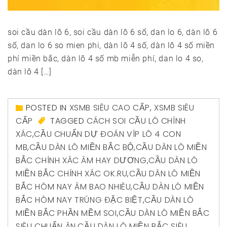
soi cầu dàn lô 6, soi cầu dàn lô 6 số, dan lo 6, dàn lô 6
số, dan lo 6 so mien phi, dàn lô 4 số, dàn lô 4 số miền
phí miền bắc, dàn lô 4 số mb miễn phí, dan lo 4 so,
dàn lô 4 […]
POSTED IN
XSMB SIÊU CAO CẤP
,
XSMB SIÊU
CẤP
TAGGED
CÁCH SOI CẦU LÔ CHÍNH
XÁC
,
CẦU CHUẨN DỰ ĐOÁN VÍP LÔ 4 CON
MB
,
CẦU DÀN LÔ MIỀN BẮC BỘ
,
CẦU DÀN LÔ MIỀN
BẮC CHÍNH XÁC ÂM HAY DƯƠNG
,
CẦU DÀN LÔ
MIỀN BẮC CHÍNH XÁC OK.RU
,
CẦU DÀN LÔ MIỀN
BẮC HÔM NAY ÂM BAO NHIÊU
,
CẦU DÀN LÔ MIỀN
BẮC HÔM NAY TRÚNG ĐẶC BIỆT
,
CẦU DÀN LÔ
MIỀN BẮC PHẦN MỀM SOI
,
CẦU DÀN LÔ MIỀN BẮC
SIÊU CHUẨN ÂN
,
CẦU DÀN LÔ MIỀN BẮC SIÊU