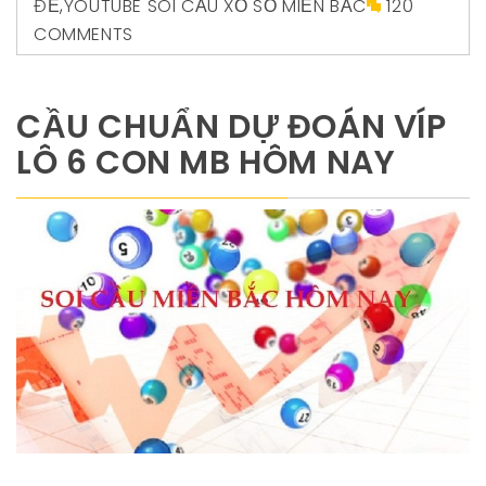
ĐỀ
,
YOUTUBE SOI CẦU XỔ SỐ MIỀN BẮC
120
COMMENTS
CẦU CHUẨN DỰ ĐOÁN VÍP
LÔ 6 CON MB HÔM NAY