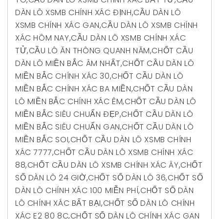
DÀN LÔ XSMB CHÍNH XÁC ĐỊNH
,
CẦU DÀN LÔ
XSMB CHÍNH XÁC GAN
,
CẦU DÀN LÔ XSMB CHÍNH
XÁC HÔM NAY
,
CẦU DÀN LÔ XSMB CHÍNH XÁC
TỬ
,
CẦU LÔ ĂN THÔNG QUANH NĂM
,
CHỐT CẦU
DÀN LÔ MIỀN BẮC ÂM NHẤT
,
CHỐT CẦU DÀN LÔ
MIỀN BẮC CHÍNH XÁC 30
,
CHỐT CẦU DÀN LÔ
MIỀN BẮC CHÍNH XÁC BA MIỀN
,
CHỐT CẦU DÀN
LÔ MIỀN BẮC CHÍNH XÁC ÊM
,
CHỐT CẦU DÀN LÔ
MIỀN BẮC SIÊU CHUẨN ĐẸP
,
CHỐT CẦU DÀN LÔ
MIỀN BẮC SIÊU CHUẨN GAN
,
CHỐT CẦU DÀN LÔ
MIỀN BẮC SOI
,
CHỐT CẦU DÀN LÔ XSMB CHÍNH
XÁC 7777
,
CHỐT CẦU DÀN LÔ XSMB CHÍNH XÁC
88
,
CHỐT CẦU DÀN LÔ XSMB CHÍNH XÁC ÂY
,
CHỐT
SỐ DÀN LÔ 24 GIỜ
,
CHỐT SỐ DÀN LÔ 36
,
CHỐT SỐ
DÀN LÔ CHÍNH XÁC 100 MIỄN PHÍ
,
CHỐT SỐ DÀN
LÔ CHÍNH XÁC BẤT BẠI
,
CHỐT SỐ DÀN LÔ CHÍNH
XÁC E2 80 8C
,
CHỐT SỐ DÀN LÔ CHÍNH XÁC GAN