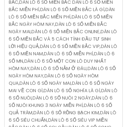
BẮC
,
DÀN LÔ 6 SỐ MIỀN BẮC DÀN LÔ 6 SỐ MIỀN
BẮC MIỄN PHÍ
,
DÀN LÔ 6 SỐ MIỀN BẮC LÀ GÌ
,
DÀN
LÔ 6 SỐ MIỀN BẮC MIỄN PHÍ
,
DÀN LÔ 6 SỐ MIỀN
BẮC NGÀY HÔM NAY
,
DÀN LÔ 6 SỐ MIỀN BẮC
NGÀY MAI
,
DÀN LÔ 6 SỐ MIỀN BẮC ONLINE
,
DÀN LÔ
6 SỐ MIỀN BẮC VÀ 5 CÁCH TÍNH ĐẦU TƯ SINH
LỜI HIỆU QUẢ
,
DÀN LÔ 6 SỐ MIỀN BẮC VIP
,
DÀN LÔ
6 SỐ MIỀN NAM
,
DÀN LÔ 6 SỐ MIỄN PHÍ
,
DÀN LÔ 6
SỐ MN
,
DÀN LÔ 6 SỐ MỘT CON LÔ DUY NHẤT
HÔM NAY
,
DÀN LÔ 6 SỐ NẰM Ở ĐÂU
,
DÀN LÔ 6 SỐ
NGÀY HÔM NAY
,
DÀN LÔ 6 SỐ NGÀY HÔM
QUA
,
DÀN LÔ 6 SỐ NGÀY MAI
,
DÀN LÔ 6 SỐ NGÀY
MAI VỀ CON GÌ
,
DÀN LÔ 6 SỐ NGHĨA LÀ GÌ
,
DÀN LÔ
6 SỐ NUÔI
,
DÀN LÔ 6 SỐ NUÔI 2 NGÀY
,
DÀN LÔ 6
SỐ NUÔI KHUNG 3 NGÀY MIỄN PHÍ
,
DÀN LÔ 6 SỐ
QUẢ TRÁM
,
DÀN LÔ 6 SỐ RỒNG BẠCH KIM
,
DÀN LÔ
6 SỐ SIÊU CHUẨN
,
DÀN LÔ 6 SỐ SIÊU VIP MIỀN