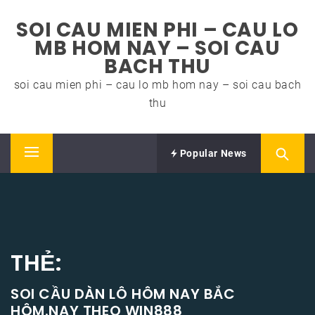
Skip
SOI CAU MIEN PHI – CAU LO
to
MB HOM NAY – SOI CAU
content
BACH THU
soi cau mien phi – cau lo mb hom nay – soi cau bach
thu
Popular News
Primary
Menu
THẺ:
SOI CẦU DÀN LÔ HÔM NAY BẮC
HÔM.NAY THEO WIN888