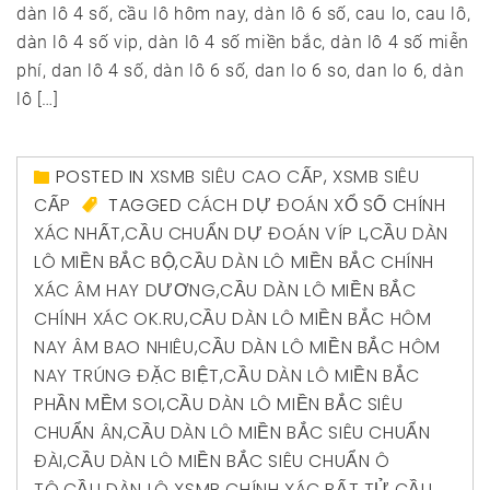
dàn lô 4 số, cầu lô hôm nay, dàn lô 6 số, cau lo, cau lô,
dàn lô 4 số vip, dàn lô 4 số miền bắc, dàn lô 4 số miễn
phí, dan lô 4 số, dàn lô 6 số, dan lo 6 so, dan lo 6, dàn
lô […]
POSTED IN
XSMB SIÊU CAO CẤP
,
XSMB SIÊU
CẤP
TAGGED
CÁCH DỰ ĐOÁN XỔ SỐ CHÍNH
XÁC NHẤT
,
CẦU CHUẨN DỰ ĐOÁN VÍP L
,
CẦU DÀN
LÔ MIỀN BẮC BỘ
,
CẦU DÀN LÔ MIỀN BẮC CHÍNH
XÁC ÂM HAY DƯƠNG
,
CẦU DÀN LÔ MIỀN BẮC
CHÍNH XÁC OK.RU
,
CẦU DÀN LÔ MIỀN BẮC HÔM
NAY ÂM BAO NHIÊU
,
CẦU DÀN LÔ MIỀN BẮC HÔM
NAY TRÚNG ĐẶC BIỆT
,
CẦU DÀN LÔ MIỀN BẮC
PHẦN MỀM SOI
,
CẦU DÀN LÔ MIỀN BẮC SIÊU
CHUẨN ÂN
,
CẦU DÀN LÔ MIỀN BẮC SIÊU CHUẨN
ĐÀI
,
CẦU DÀN LÔ MIỀN BẮC SIÊU CHUẨN Ô
TÔ
,
CẦU DÀN LÔ XSMB CHÍNH XÁC BẤT TỬ
,
CẦU