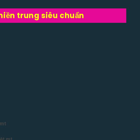
miền trung siêu chuẩn
 mt
ệt mt