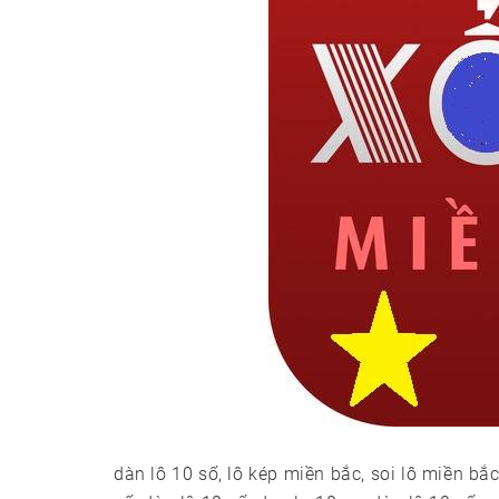
dàn lô 10 số, lô kép miền bắc, soi lô miền bắc