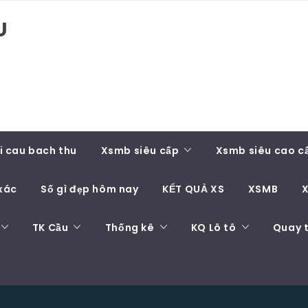
U
i cau bach thu
Xsmb siêu cấp
Xsmb siêu cao c
 xác
Số gì đẹp hôm nay
KẾT QUẢ XS
XSMB
TK Cầu
Thống kê
KQ Lô tô
Quay 