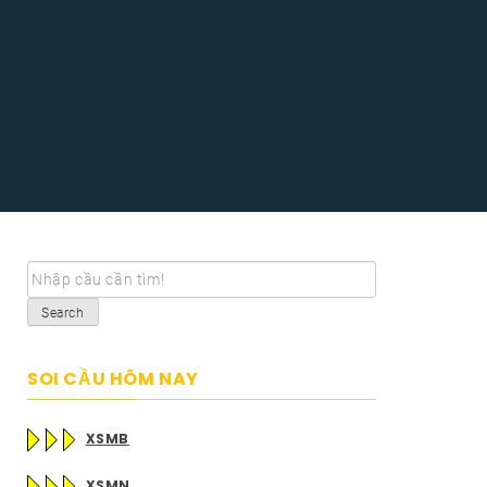
Search
SOI CẦU HÔM NAY
XSMB
XSMN