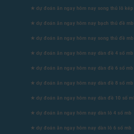
★ dự đoán ăn ngay hôm nay song thủ lô ké
★ dự đoán ăn ngay hôm nay bạch thủ đề mb
★ dự đoán ăn ngay hôm nay song thủ đề mb
★ dự đoán ăn ngay hôm nay dàn đề 4 số mb
★ dự đoán ăn ngay hôm nay dàn đề 6 số mb
★ dự đoán ăn ngay hôm nay dàn đề 8 số mb
★ dự đoán ăn ngay hôm nay dàn đề 10 số m
★ dự đoán ăn ngay hôm nay dàn lô 4 số mb
★ dự đoán ăn ngay hôm nay dàn lô 6 số mb