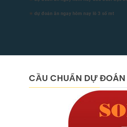
★
dự đoán ăn ngay hôm nay lô 3 số mt
CẦU CHUẨN DỰ ĐOÁN 