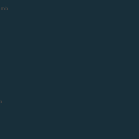
p mb
b