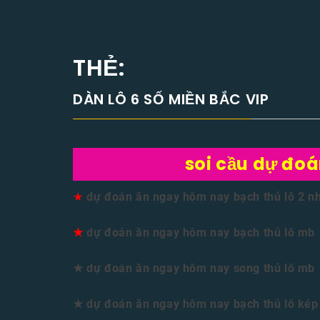
THẺ:
DÀN LÔ 6 SỐ MIỀN BẮC VIP
soi cầu dự đo
★
dự đoán ăn ngay hôm nay bạch thủ lô 2 n
★
dự đoán ăn ngay hôm nay bạch thủ lô mb
★ dự đoán ăn ngay hôm nay song thủ lô mb
★ dự đoán ăn ngay hôm nay bạch thủ lô ké