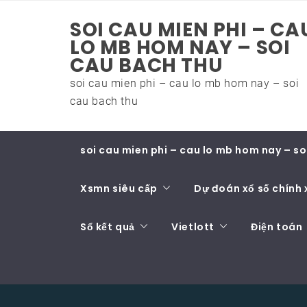
Skip
SOI CAU MIEN PHI – CA
to
LO MB HOM NAY – SOI
content
CAU BACH THU
soi cau mien phi – cau lo mb hom nay – soi
cau bach thu
soi cau mien phi – cau lo mb hom nay – so
Xsmn siêu cấp
Dự đoán xổ số chính
Sổ kết quả
Vietlott
Điện toán