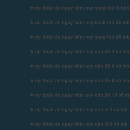
★ dự đoán ăn ngay hôm nay song thủ lô ké
★ dự đoán ăn ngay hôm nay bạch thủ đề mb
★ dự đoán ăn ngay hôm nay song thủ đề mb
★ dự đoán ăn ngay hôm nay dàn đề 4 số mb
★ dự đoán ăn ngay hôm nay dàn đề 6 số mb
★ dự đoán ăn ngay hôm nay dàn đề 8 số mb
★ dự đoán ăn ngay hôm nay dàn đề 10 số m
★ dự đoán ăn ngay hôm nay dàn lô 4 số mb
★ dự đoán ăn ngay hôm nay dàn lô 6 số mb