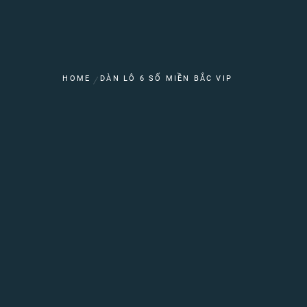
HOME
DÀN LÔ 6 SỐ MIỀN BẮC VIP