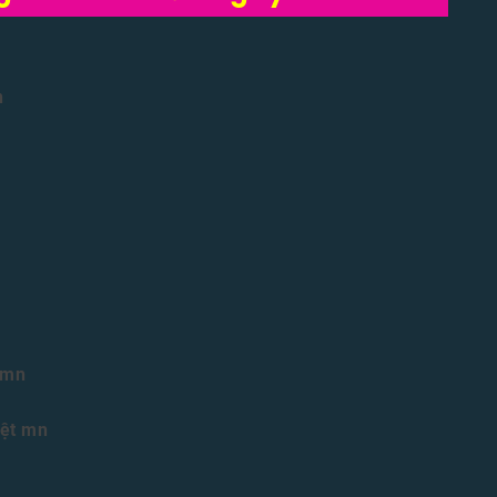
n
 mn
iệt mn