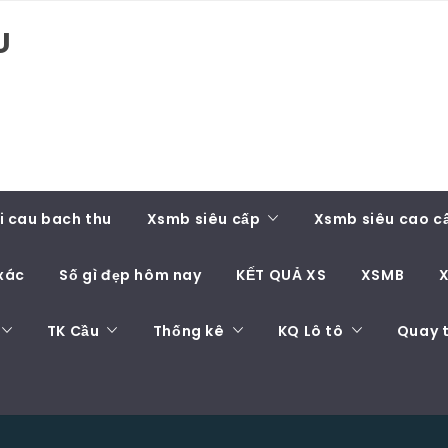
U
i cau bach thu
Xsmb siêu cấp
Xsmb siêu cao c
 xác
Số gì đẹp hôm nay
KẾT QUẢ XS
XSMB
TK Cầu
Thống kê
KQ Lô tô
Quay 