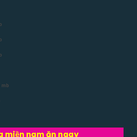
b
b
b
ố mb
b
b
ng miền nam ăn ngay