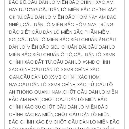
BẮC BỘ
,
CẦU DÀN LÔ MIỀN BẮC CHÍNH XÁC ÂM
HAY DƯƠNG
,
CẦU DÀN LÔ MIỀN BẮC CHÍNH XÁC
OK.RU
,
CẦU DÀN LÔ MIỀN BẮC HÔM NAY ÂM BAO
NHIÊU
,
CẦU DÀN LÔ MIỀN BẮC HÔM NAY TRÚNG
ĐẶC BIỆT
,
CẦU DÀN LÔ MIỀN BẮC PHẦN MỀM
SOI
,
CẦU DÀN LÔ MIỀN BẮC SIÊU CHUẨN ÂN
,
CẦU
DÀN LÔ MIỀN BẮC SIÊU CHUẨN ĐÀI
,
CẦU DÀN LÔ
MIỀN BẮC SIÊU CHUẨN Ô TÔ
,
CẦU DÀN LÔ XSMB
CHÍNH XÁC BẤT TỬ
,
CẦU DÀN LÔ XSMB CHÍNH
XÁC ĐỊNH
,
CẦU DÀN LÔ XSMB CHÍNH XÁC
GAN
,
CẦU DÀN LÔ XSMB CHÍNH XÁC HÔM
NAY
,
CẦU DÀN LÔ XSMB CHÍNH XÁC TỬ
,
CẦU LÔ
ĂN THÔNG QUANH NĂM
,
CHỐT CẦU DÀN LÔ MIỀN
BẮC ÂM NHẤT
,
CHỐT CẦU DÀN LÔ MIỀN BẮC
CHÍNH XÁC 30
,
CHỐT CẦU DÀN LÔ MIỀN BẮC
CHÍNH XÁC BA MIỀN
,
CHỐT CẦU DÀN LÔ MIỀN
BẮC CHÍNH XÁC ÊM
,
CHỐT CẦU DÀN LÔ MIỀN BẮC