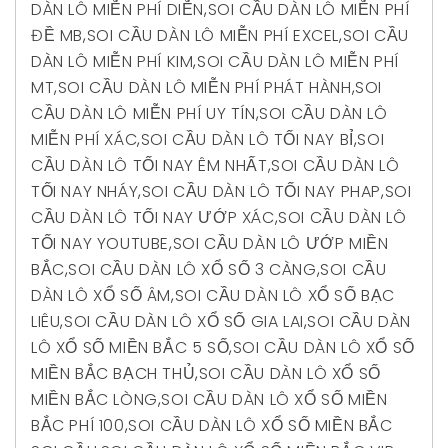
DÀN LÔ MIỄN PHÍ DIỄN
,
SOI CẦU DÀN LÔ MIỄN PHÍ
ĐỀ MB
,
SOI CẦU DÀN LÔ MIỄN PHÍ EXCEL
,
SOI CẦU
DÀN LÔ MIỄN PHÍ KIM
,
SOI CẦU DÀN LÔ MIỄN PHÍ
MT
,
SOI CẦU DÀN LÔ MIỄN PHÍ PHÁT HÀNH
,
SOI
CẦU DÀN LÔ MIỄN PHÍ UY TÍN
,
SOI CẦU DÀN LÔ
MIỄN PHÍ XÁC
,
SOI CẦU DÀN LÔ TỐI NAY BỈ
,
SOI
CẦU DÀN LÔ TỐI NAY ÊM NHẤT
,
SOI CẦU DÀN LÔ
TỐI NAY NHÁY
,
SOI CẦU DÀN LÔ TỐI NAY PHAP
,
SOI
CẦU DÀN LÔ TỐI NAY ƯỚP XÁC
,
SOI CẦU DÀN LÔ
TỐI NAY YOUTUBE
,
SOI CẦU DÀN LÔ ƯỚP MIỀN
BẮC
,
SOI CẦU DÀN LÔ XỔ SỐ 3 CÀNG
,
SOI CẦU
DÀN LÔ XỔ SỐ ÂM
,
SOI CẦU DÀN LÔ XỔ SỐ BẠC
LIÊU
,
SOI CẦU DÀN LÔ XỔ SỐ GIA LAI
,
SOI CẦU DÀN
LÔ XỔ SỐ MIỀN BẮC 5 SỐ
,
SOI CẦU DÀN LÔ XỔ SỐ
MIỀN BẮC BẠCH THỦ
,
SOI CẦU DÀN LÔ XỔ SỐ
MIỀN BẮC LÒNG
,
SOI CẦU DÀN LÔ XỔ SỐ MIỀN
BẮC PHÍ 100
,
SOI CẦU DÀN LÔ XỔ SỐ MIỀN BẮC