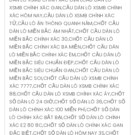
XSMB CHÍNH XÁC GAN
,
CẦU DÀN LÔ XSMB CHÍNH
XÁC HÔM NAY
,
CẦU DÀN LÔ XSMB CHÍNH XÁC
TỬ
,
CẦU LÔ ĂN THÔNG QUANH NĂM
,
CHỐT CẦU
DÀN LÔ MIỀN BẮC ÂM NHẤT
,
CHỐT CẦU DÀN LÔ
MIỀN BẮC CHÍNH XÁC 30
,
CHỐT CẦU DÀN LÔ
MIỀN BẮC CHÍNH XÁC BA MIỀN
,
CHỐT CẦU DÀN
LÔ MIỀN BẮC CHÍNH XÁC ÊM
,
CHỐT CẦU DÀN LÔ
MIỀN BẮC SIÊU CHUẨN ĐẸP
,
CHỐT CẦU DÀN LÔ
MIỀN BẮC SIÊU CHUẨN GAN
,
CHỐT CẦU DÀN LÔ
MIỀN BẮC SOI
,
CHỐT CẦU DÀN LÔ XSMB CHÍNH
XÁC 7777
,
CHỐT CẦU DÀN LÔ XSMB CHÍNH XÁC
88
,
CHỐT CẦU DÀN LÔ XSMB CHÍNH XÁC ÂY
,
CHỐT
SỐ DÀN LÔ 24 GIỜ
,
CHỐT SỐ DÀN LÔ 36
,
CHỐT SỐ
DÀN LÔ CHÍNH XÁC 100 MIỄN PHÍ
,
CHỐT SỐ DÀN
LÔ CHÍNH XÁC BẤT BẠI
,
CHỐT SỐ DÀN LÔ CHÍNH
XÁC E2 80 8C
,
CHỐT SỐ DÀN LÔ CHÍNH XÁC GAN
ĐẶC BIỆT
,
CHỐT SỐ DÀN LÔ HÔM NAY 3S
,
CHỐT