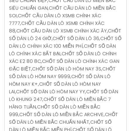
SIÊU CHUẨN ĐẸP
,
CHỐT CẦU DÀN LÔ MIỀN BẮC
SIÊU CHUẨN GAN
,
CHỐT CẦU DÀN LÔ MIỀN BẮC
SOI
,
CHỐT CẦU DÀN LÔ XSMB CHÍNH XÁC
7777
,
CHỐT CẦU DÀN LÔ XSMB CHÍNH XÁC
88
,
CHỐT CẦU DÀN LÔ XSMB CHÍNH XÁC ÂY
,
CHỐT
SỐ DÀN LÔ 24 GIỜ
,
CHỐT SỐ DÀN LÔ 36
,
CHỐT SỐ
DÀN LÔ CHÍNH XÁC 100 MIỄN PHÍ
,
CHỐT SỐ DÀN
LÔ CHÍNH XÁC BẤT BẠI
,
CHỐT SỐ DÀN LÔ CHÍNH
XÁC E2 80 8C
,
CHỐT SỐ DÀN LÔ CHÍNH XÁC GAN
ĐẶC BIỆT
,
CHỐT SỐ DÀN LÔ HÔM NAY 3S
,
CHỐT
SỐ DÀN LÔ HÔM NAY 9999
,
CHỐT SỐ DÀN LÔ
HÔM NAY K+
,
CHỐT SỐ DÀN LÔ HÔM NAY
LAI
,
CHỐT SỐ DÀN LÔ HÔM NAY YY
,
CHỐT SỐ DÀN
LÔ KHUNG 247
,
CHỐT SỐ DÀN LÔ MIỀN BẮC 7
HÀNG TUẦN
,
CHỐT SỐ DÀN LÔ MIỀN BẮC
999
,
CHỐT SỐ DÀN LÔ MIỀN BẮC ARCHIVE
,
CHỐT
SỐ DÀN LÔ MIỀN BẮC CHUẨN NHẤT
,
CHỐT SỐ
DÀN LÔ MIỀN BẮC MIỄN PHÍ
,
CHỐT SỐ DÀN LÔ