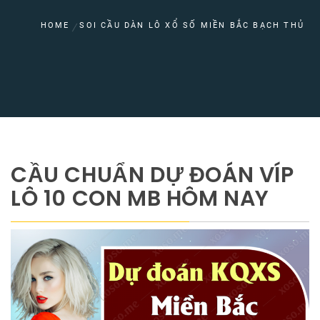
HOME
SOI CẦU DÀN LÔ XỔ SỐ MIỀN BẮC BẠCH THỦ
CẦU CHUẨN DỰ ĐOÁN VÍP
LÔ 10 CON MB HÔM NAY