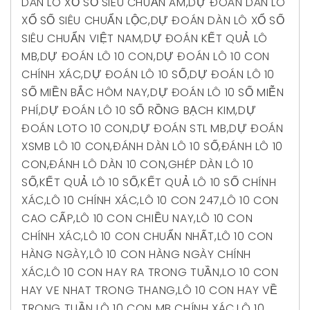
DÀN LÔ XỔ SỐ SIÊU CHUẨN ÂM
,
DỰ ĐOÁN DÀN LÔ
XỔ SỐ SIÊU CHUẨN LỘC
,
DỰ ĐOÁN DÀN LÔ XỔ SỐ
SIÊU CHUẨN VIỆT NAM
,
DỰ ĐOÁN KẾT QUẢ LÔ
MB
,
DỰ ĐOÁN LÔ 10 CON
,
DỰ ĐOÁN LÔ 10 CON
CHÍNH XÁC
,
DỰ ĐOÁN LÔ 10 SỐ
,
DỰ ĐOÁN LÔ 10
SỐ MIỀN BẮC HÔM NAY
,
DỰ ĐOÁN LÔ 10 SỐ MIỄN
PHÍ
,
DỰ ĐOÁN LÔ 10 SỐ RỒNG BẠCH KIM
,
DỰ
ĐOÁN LOTO 10 CON
,
DỰ ĐOÁN STL MB
,
DỰ ĐOÁN
XSMB LÔ 10 CON
,
ĐÁNH DÀN LÔ 10 SỐ
,
ĐÁNH LÔ 10
CON
,
ĐÁNH LÔ DÀN 10 CON
,
GHÉP DÀN LÔ 10
SỐ
,
KẾT QUẢ LÔ 10 SỐ
,
KẾT QUẢ LÔ 10 SỐ CHÍNH
XÁC
,
LÔ 10 CHÍNH XÁC
,
LÔ 10 CON 247
,
LÔ 10 CON
CAO CẤP
,
LÔ 10 CON CHIỀU NAY
,
LÔ 10 CON
CHÍNH XÁC
,
LÔ 10 CON CHUẨN NHẤT
,
LÔ 10 CON
HÀNG NGÀY
,
LÔ 10 CON HÀNG NGÀY CHÍNH
XÁC
,
LÔ 10 CON HAY RA TRONG TUẦN
,
LO 10 CON
HAY VE NHAT TRONG THANG
,
LÔ 10 CON HAY VỀ
TRONG TUẦN
,
LÔ 10 CON MB CHÍNH XÁC
,
LÔ 10