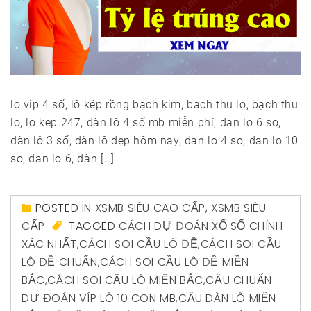
lo vip 4 số, lô kép rồng bạch kim, bach thu lo, bạch thu
lo, lo kep 247, dàn lô 4 số mb miễn phí, dan lo 6 so,
dàn lô 3 số, dàn lô đẹp hôm nay, dan lo 4 so, dan lo 10
so, dan lo 6, dàn […]
POSTED IN
XSMB SIÊU CAO CẤP
,
XSMB SIÊU
CẤP
TAGGED
CÁCH DỰ ĐOÁN XỔ SỐ CHÍNH
XÁC NHẤT
,
CÁCH SOI CẦU LÔ ĐỀ
,
CÁCH SOI CẦU
LÔ ĐỀ CHUẨN
,
CÁCH SOI CẦU LÔ ĐỀ MIỀN
BẮC
,
CÁCH SOI CẦU LÔ MIỀN BẮC
,
CẦU CHUẨN
DỰ ĐOÁN VÍP LÔ 10 CON MB
,
CẦU DÀN LÔ MIỀN