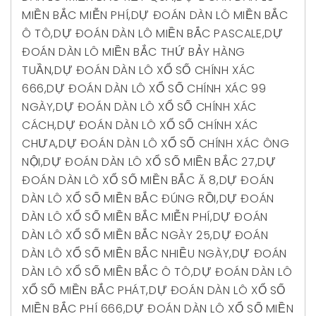
MIỀN BẮC MIỄN PHÍ
,
DỰ ĐOÁN DÀN LÔ MIỀN BẮC
Ô TÔ
,
DỰ ĐOÁN DÀN LÔ MIỀN BẮC PASCALE
,
DỰ
ĐOÁN DÀN LÔ MIỀN BẮC THỨ BẢY HÀNG
TUẦN
,
DỰ ĐOÁN DÀN LÔ XỔ SỐ CHÍNH XÁC
666
,
DỰ ĐOÁN DÀN LÔ XỔ SỐ CHÍNH XÁC 99
NGÀY
,
DỰ ĐOÁN DÀN LÔ XỔ SỐ CHÍNH XÁC
CÁCH
,
DỰ ĐOÁN DÀN LÔ XỔ SỐ CHÍNH XÁC
CHƯA
,
DỰ ĐOÁN DÀN LÔ XỔ SỐ CHÍNH XÁC ÔNG
NỘI
,
DỰ ĐOÁN DÀN LÔ XỔ SỐ MIỀN BẮC 27
,
DỰ
ĐOÁN DÀN LÔ XỔ SỐ MIỀN BẮC Ă 8
,
DỰ ĐOÁN
DÀN LÔ XỔ SỐ MIỀN BẮC ĐÚNG RỒI
,
DỰ ĐOÁN
DÀN LÔ XỔ SỐ MIỀN BẮC MIỄN PHÍ
,
DỰ ĐOÁN
DÀN LÔ XỔ SỐ MIỀN BẮC NGÀY 25
,
DỰ ĐOÁN
DÀN LÔ XỔ SỐ MIỀN BẮC NHIỀU NGÀY
,
DỰ ĐOÁN
DÀN LÔ XỔ SỐ MIỀN BẮC Ô TÔ
,
DỰ ĐOÁN DÀN LÔ
XỔ SỐ MIỀN BẮC PHÁT
,
DỰ ĐOÁN DÀN LÔ XỔ SỐ
MIỀN BẮC PHÍ 666
,
DỰ ĐOÁN DÀN LÔ XỔ SỐ MIỀN