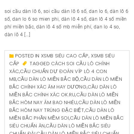
soi cầu dàn lô 6, soi cầu dàn lô 6 số, dan lo 6, dàn lô 6
số, dan lo 6 so mien phi, dàn lô 4 số, dàn lô 4 số miền
phí miền bắc, dàn lô 4 số mb miễn phí, dan lo 4 so,
dàn lô 4 […]
POSTED IN
XSMB SIÊU CAO CẤP
,
XSMB SIÊU
CẤP
TAGGED
CÁCH SOI CẦU LÔ CHÍNH
XÁC
,
CẦU CHUẨN DỰ ĐOÁN VÍP LÔ 4 CON
MB
,
CẦU DÀN LÔ MIỀN BẮC BỘ
,
CẦU DÀN LÔ MIỀN
BẮC CHÍNH XÁC ÂM HAY DƯƠNG
,
CẦU DÀN LÔ
MIỀN BẮC CHÍNH XÁC OK.RU
,
CẦU DÀN LÔ MIỀN
BẮC HÔM NAY ÂM BAO NHIÊU
,
CẦU DÀN LÔ MIỀN
BẮC HÔM NAY TRÚNG ĐẶC BIỆT
,
CẦU DÀN LÔ
MIỀN BẮC PHẦN MỀM SOI
,
CẦU DÀN LÔ MIỀN BẮC
SIÊU CHUẨN ÂN
,
CẦU DÀN LÔ MIỀN BẮC SIÊU
CHUẨN ĐÀI
,
CẦU DÀN LÔ MIỀN BẮC SIÊU CHUẨN