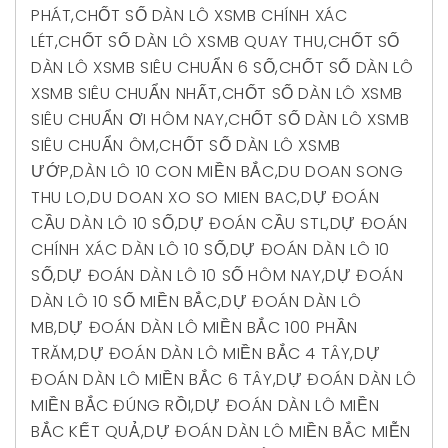
PHÁT
,
CHỐT SỐ DÀN LÔ XSMB CHÍNH XÁC
LÉT
,
CHỐT SỐ DÀN LÔ XSMB QUAY THU
,
CHỐT SỐ
DÀN LÔ XSMB SIÊU CHUẨN 6 SỐ
,
CHỐT SỐ DÀN LÔ
XSMB SIÊU CHUẨN NHẤT
,
CHỐT SỐ DÀN LÔ XSMB
SIÊU CHUẨN ƠI HÔM NAY
,
CHỐT SỐ DÀN LÔ XSMB
SIÊU CHUẨN ÔM
,
CHỐT SỐ DÀN LÔ XSMB
ƯỚP
,
DÀN LÔ 10 CON MIỀN BẮC
,
DU DOAN SONG
THU LO
,
DU DOAN XO SO MIEN BAC
,
DỰ ĐOÁN
CẦU DÀN LÔ 10 SỐ
,
DỰ ĐOÁN CẦU STL
,
DỰ ĐOÁN
CHÍNH XÁC DÀN LÔ 10 SỐ
,
DỰ ĐOÁN DÀN LÔ 10
SỐ
,
DỰ ĐOÁN DÀN LÔ 10 SỐ HÔM NAY
,
DỰ ĐOÁN
DÀN LÔ 10 SỐ MIỀN BẮC
,
DỰ ĐOÁN DÀN LÔ
MB
,
DỰ ĐOÁN DÀN LÔ MIỀN BẮC 100 PHẦN
TRĂM
,
DỰ ĐOÁN DÀN LÔ MIỀN BẮC 4 TÂY
,
DỰ
ĐOÁN DÀN LÔ MIỀN BẮC 6 TÂY
,
DỰ ĐOÁN DÀN LÔ
MIỀN BẮC ĐÚNG RỒI
,
DỰ ĐOÁN DÀN LÔ MIỀN
BẮC KẾT QUẢ
,
DỰ ĐOÁN DÀN LÔ MIỀN BẮC MIỄN