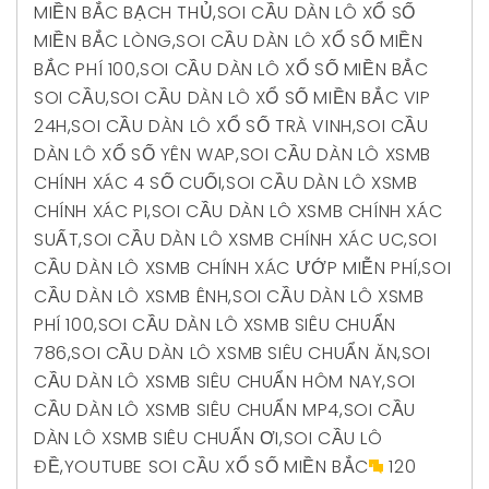
MIỀN BẮC BẠCH THỦ
,
SOI CẦU DÀN LÔ XỔ SỐ
MIỀN BẮC LÒNG
,
SOI CẦU DÀN LÔ XỔ SỐ MIỀN
BẮC PHÍ 100
,
SOI CẦU DÀN LÔ XỔ SỐ MIỀN BẮC
SOI CẦU
,
SOI CẦU DÀN LÔ XỔ SỐ MIỀN BẮC VIP
24H
,
SOI CẦU DÀN LÔ XỔ SỐ TRÀ VINH
,
SOI CẦU
DÀN LÔ XỔ SỐ YÊN WAP
,
SOI CẦU DÀN LÔ XSMB
CHÍNH XÁC 4 SỐ CUỐI
,
SOI CẦU DÀN LÔ XSMB
CHÍNH XÁC PI
,
SOI CẦU DÀN LÔ XSMB CHÍNH XÁC
SUẤT
,
SOI CẦU DÀN LÔ XSMB CHÍNH XÁC UC
,
SOI
CẦU DÀN LÔ XSMB CHÍNH XÁC ƯỚP MIỄN PHÍ
,
SOI
CẦU DÀN LÔ XSMB ÊNH
,
SOI CẦU DÀN LÔ XSMB
PHÍ 100
,
SOI CẦU DÀN LÔ XSMB SIÊU CHUẨN
786
,
SOI CẦU DÀN LÔ XSMB SIÊU CHUẨN ĂN
,
SOI
CẦU DÀN LÔ XSMB SIÊU CHUẨN HÔM NAY
,
SOI
CẦU DÀN LÔ XSMB SIÊU CHUẨN MP4
,
SOI CẦU
DÀN LÔ XSMB SIÊU CHUẨN ƠI
,
SOI CẦU LÔ
ĐỀ
,
YOUTUBE SOI CẦU XỔ SỐ MIỀN BẮC
120