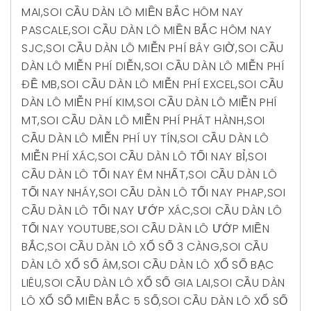
MAI
,
SOI CẦU DÀN LÔ MIỀN BẮC HÔM NAY
PASCALE
,
SOI CẦU DÀN LÔ MIỀN BẮC HÔM NAY
SJC
,
SOI CẦU DÀN LÔ MIỄN PHÍ BÂY GIỜ
,
SOI CẦU
DÀN LÔ MIỄN PHÍ DIỄN
,
SOI CẦU DÀN LÔ MIỄN PHÍ
ĐỀ MB
,
SOI CẦU DÀN LÔ MIỄN PHÍ EXCEL
,
SOI CẦU
DÀN LÔ MIỄN PHÍ KIM
,
SOI CẦU DÀN LÔ MIỄN PHÍ
MT
,
SOI CẦU DÀN LÔ MIỄN PHÍ PHÁT HÀNH
,
SOI
CẦU DÀN LÔ MIỄN PHÍ UY TÍN
,
SOI CẦU DÀN LÔ
MIỄN PHÍ XÁC
,
SOI CẦU DÀN LÔ TỐI NAY BỈ
,
SOI
CẦU DÀN LÔ TỐI NAY ÊM NHẤT
,
SOI CẦU DÀN LÔ
TỐI NAY NHÁY
,
SOI CẦU DÀN LÔ TỐI NAY PHAP
,
SOI
CẦU DÀN LÔ TỐI NAY ƯỚP XÁC
,
SOI CẦU DÀN LÔ
TỐI NAY YOUTUBE
,
SOI CẦU DÀN LÔ ƯỚP MIỀN
BẮC
,
SOI CẦU DÀN LÔ XỔ SỐ 3 CÀNG
,
SOI CẦU
DÀN LÔ XỔ SỐ ÂM
,
SOI CẦU DÀN LÔ XỔ SỐ BẠC
LIÊU
,
SOI CẦU DÀN LÔ XỔ SỐ GIA LAI
,
SOI CẦU DÀN
LÔ XỔ SỐ MIỀN BẮC 5 SỐ
,
SOI CẦU DÀN LÔ XỔ SỐ