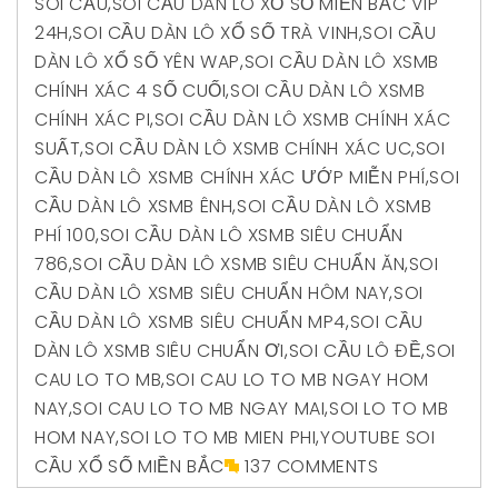
SOI CẦU
,
SOI CẦU DÀN LÔ XỔ SỐ MIỀN BẮC VIP
24H
,
SOI CẦU DÀN LÔ XỔ SỐ TRÀ VINH
,
SOI CẦU
DÀN LÔ XỔ SỐ YÊN WAP
,
SOI CẦU DÀN LÔ XSMB
CHÍNH XÁC 4 SỐ CUỐI
,
SOI CẦU DÀN LÔ XSMB
CHÍNH XÁC PI
,
SOI CẦU DÀN LÔ XSMB CHÍNH XÁC
SUẤT
,
SOI CẦU DÀN LÔ XSMB CHÍNH XÁC UC
,
SOI
CẦU DÀN LÔ XSMB CHÍNH XÁC ƯỚP MIỄN PHÍ
,
SOI
CẦU DÀN LÔ XSMB ÊNH
,
SOI CẦU DÀN LÔ XSMB
PHÍ 100
,
SOI CẦU DÀN LÔ XSMB SIÊU CHUẨN
786
,
SOI CẦU DÀN LÔ XSMB SIÊU CHUẨN ĂN
,
SOI
CẦU DÀN LÔ XSMB SIÊU CHUẨN HÔM NAY
,
SOI
CẦU DÀN LÔ XSMB SIÊU CHUẨN MP4
,
SOI CẦU
DÀN LÔ XSMB SIÊU CHUẨN ƠI
,
SOI CẦU LÔ ĐỀ
,
SOI
CAU LO TO MB
,
SOI CAU LO TO MB NGAY HOM
NAY
,
SOI CAU LO TO MB NGAY MAI
,
SOI LO TO MB
HOM NAY
,
SOI LO TO MB MIEN PHI
,
YOUTUBE SOI
CẦU XỔ SỐ MIỀN BẮC
137 COMMENTS