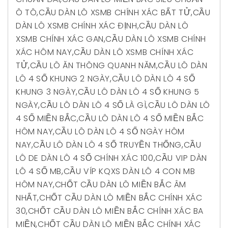
Ô TÔ
,
CẦU DÀN LÔ XSMB CHÍNH XÁC BẤT TỬ
,
CẦU
DÀN LÔ XSMB CHÍNH XÁC ĐỊNH
,
CẦU DÀN LÔ
XSMB CHÍNH XÁC GAN
,
CẦU DÀN LÔ XSMB CHÍNH
XÁC HÔM NAY
,
CẦU DÀN LÔ XSMB CHÍNH XÁC
TỬ
,
CẦU LÔ ĂN THÔNG QUANH NĂM
,
CẦU LÔ DÀN
LÔ 4 SỐ KHUNG 2 NGÀY
,
CẦU LÔ DÀN LÔ 4 SỐ
KHUNG 3 NGÀY
,
CẦU LÔ DÀN LÔ 4 SỐ KHUNG 5
NGÀY
,
CẦU LÔ DÀN LÔ 4 SỐ LÀ GÌ
,
CẦU LÔ DÀN LÔ
4 SỐ MIỀN BẮC
,
CẦU LÔ DÀN LÔ 4 SỐ MIỀN BẮC
HÔM NAY
,
CẦU LÔ DÀN LÔ 4 SỐ NGÀY HÔM
NAY
,
CẦU LÔ DÀN LÔ 4 SỐ TRUYỀN THỐNG
,
CẦU
LÔ DE DÀN LÔ 4 SỐ CHÍNH XÁC 100
,
CẦU VIP DÀN
LÔ 4 SỐ MB
,
CẦU VÍP KQXS DÀN LÔ 4 CON MB
HÔM NAY
,
CHỐT CẦU DÀN LÔ MIỀN BẮC ÂM
NHẤT
,
CHỐT CẦU DÀN LÔ MIỀN BẮC CHÍNH XÁC
30
,
CHỐT CẦU DÀN LÔ MIỀN BẮC CHÍNH XÁC BA
MIỀN
,
CHỐT CẦU DÀN LÔ MIỀN BẮC CHÍNH XÁC