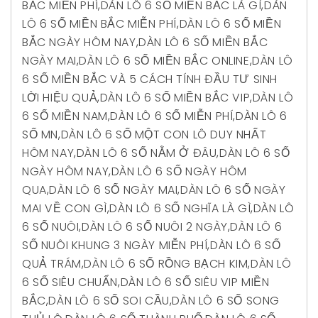
BẮC MIỄN PHÍ
,
DÀN LÔ 6 SỐ MIỀN BẮC LÀ GÌ
,
DÀN
LÔ 6 SỐ MIỀN BẮC MIỄN PHÍ
,
DÀN LÔ 6 SỐ MIỀN
BẮC NGÀY HÔM NAY
,
DÀN LÔ 6 SỐ MIỀN BẮC
NGÀY MAI
,
DÀN LÔ 6 SỐ MIỀN BẮC ONLINE
,
DÀN LÔ
6 SỐ MIỀN BẮC VÀ 5 CÁCH TÍNH ĐẦU TƯ SINH
LỜI HIỆU QUẢ
,
DÀN LÔ 6 SỐ MIỀN BẮC VIP
,
DÀN LÔ
6 SỐ MIỀN NAM
,
DÀN LÔ 6 SỐ MIỄN PHÍ
,
DÀN LÔ 6
SỐ MN
,
DÀN LÔ 6 SỐ MỘT CON LÔ DUY NHẤT
HÔM NAY
,
DÀN LÔ 6 SỐ NẰM Ở ĐÂU
,
DÀN LÔ 6 SỐ
NGÀY HÔM NAY
,
DÀN LÔ 6 SỐ NGÀY HÔM
QUA
,
DÀN LÔ 6 SỐ NGÀY MAI
,
DÀN LÔ 6 SỐ NGÀY
MAI VỀ CON GÌ
,
DÀN LÔ 6 SỐ NGHĨA LÀ GÌ
,
DÀN LÔ
6 SỐ NUÔI
,
DÀN LÔ 6 SỐ NUÔI 2 NGÀY
,
DÀN LÔ 6
SỐ NUÔI KHUNG 3 NGÀY MIỄN PHÍ
,
DÀN LÔ 6 SỐ
QUẢ TRÁM
,
DÀN LÔ 6 SỐ RỒNG BẠCH KIM
,
DÀN LÔ
6 SỐ SIÊU CHUẨN
,
DÀN LÔ 6 SỐ SIÊU VIP MIỀN
BẮC
,
DÀN LÔ 6 SỐ SOI CẦU
,
DÀN LÔ 6 SỐ SONG