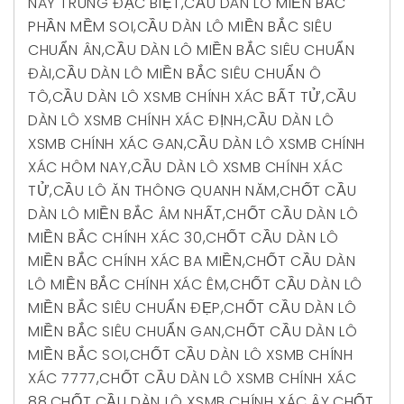
NAY TRÚNG ĐẶC BIỆT
,
CẦU DÀN LÔ MIỀN BẮC
PHẦN MỀM SOI
,
CẦU DÀN LÔ MIỀN BẮC SIÊU
CHUẨN ÂN
,
CẦU DÀN LÔ MIỀN BẮC SIÊU CHUẨN
ĐÀI
,
CẦU DÀN LÔ MIỀN BẮC SIÊU CHUẨN Ô
TÔ
,
CẦU DÀN LÔ XSMB CHÍNH XÁC BẤT TỬ
,
CẦU
DÀN LÔ XSMB CHÍNH XÁC ĐỊNH
,
CẦU DÀN LÔ
XSMB CHÍNH XÁC GAN
,
CẦU DÀN LÔ XSMB CHÍNH
XÁC HÔM NAY
,
CẦU DÀN LÔ XSMB CHÍNH XÁC
TỬ
,
CẦU LÔ ĂN THÔNG QUANH NĂM
,
CHỐT CẦU
DÀN LÔ MIỀN BẮC ÂM NHẤT
,
CHỐT CẦU DÀN LÔ
MIỀN BẮC CHÍNH XÁC 30
,
CHỐT CẦU DÀN LÔ
MIỀN BẮC CHÍNH XÁC BA MIỀN
,
CHỐT CẦU DÀN
LÔ MIỀN BẮC CHÍNH XÁC ÊM
,
CHỐT CẦU DÀN LÔ
MIỀN BẮC SIÊU CHUẨN ĐẸP
,
CHỐT CẦU DÀN LÔ
MIỀN BẮC SIÊU CHUẨN GAN
,
CHỐT CẦU DÀN LÔ
MIỀN BẮC SOI
,
CHỐT CẦU DÀN LÔ XSMB CHÍNH
XÁC 7777
,
CHỐT CẦU DÀN LÔ XSMB CHÍNH XÁC
88
,
CHỐT CẦU DÀN LÔ XSMB CHÍNH XÁC ÂY
,
CHỐT