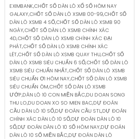
EXIMBANK
,
CHỐT SỐ DÀN LÔ XỔ SỐ HÔM NAY
GALAXY
,
CHỐT SỐ DÀN LÔ XSMB 00-99
,
CHỐT SỐ
DÀN LÔ XSMB 4 SỐ
,
CHỐT SỐ DÀN LÔ XSMB 90
NGÀY
,
CHỐT SỐ DÀN LÔ XSMB CHÍNH XÁC
4D
,
CHỐT SỐ DÀN LÔ XSMB CHÍNH XÁC ĐẠI
PHÁT
,
CHỐT SỐ DÀN LÔ XSMB CHÍNH XÁC
LÉT
,
CHỐT SỐ DÀN LÔ XSMB QUAY THU
,
CHỐT SỐ
DÀN LÔ XSMB SIÊU CHUẨN 6 SỐ
,
CHỐT SỐ DÀN LÔ
XSMB SIÊU CHUẨN NHẤT
,
CHỐT SỐ DÀN LÔ XSMB
SIÊU CHUẨN ƠI HÔM NAY
,
CHỐT SỐ DÀN LÔ XSMB
SIÊU CHUẨN ÔM
,
CHỐT SỐ DÀN LÔ XSMB
ƯỚP
,
DÀN LÔ 10 CON MIỀN BẮC
,
DU DOAN SONG
THU LO
,
DU DOAN XO SO MIEN BAC
,
DỰ ĐOÁN
CẦU DÀN LÔ 10 SỐ
,
DỰ ĐOÁN CẦU STL
,
DỰ ĐOÁN
CHÍNH XÁC DÀN LÔ 10 SỐ
,
DỰ ĐOÁN DÀN LÔ 10
SỐ
,
DỰ ĐOÁN DÀN LÔ 10 SỐ HÔM NAY
,
DỰ ĐOÁN
DÀN LÔ 10 SỐ MIỀN BẮC
,
DỰ ĐOÁN DÀN LÔ