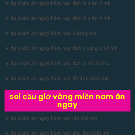
★ dự đoán ăn ngay hôm nay dàn lô xiên 3 mb
★ dự đoán ăn ngay hôm nay dàn lô xiên 4 mb
★ dự đoán ăn ngay hôm nay 3 càng mb
★ dự đoán ăn ngay hôm nay dàn 3 càng 2 số mb
★ dự đoán ăn ngay hôm nay dàn lô 10 số mb
★ dự đoán ăn ngay hôm nay đề đầu đuôi mb
soi cầu giờ vàng miền nam ăn
ngay
★ dự đoán ăn ngay hôm nay xỉu chủ mn
★ dự đoán ăn ngay hôm nay giải đặc biệt mn