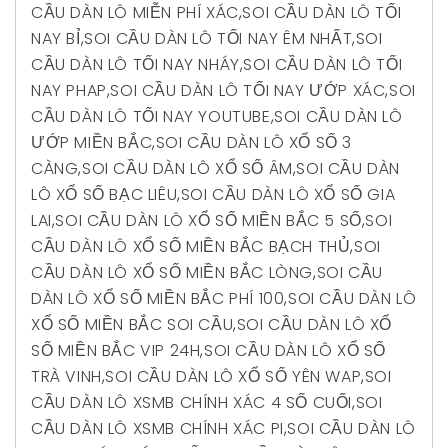
CẦU DÀN LÔ MIỄN PHÍ XÁC
,
SOI CẦU DÀN LÔ TỐI
NAY BỈ
,
SOI CẦU DÀN LÔ TỐI NAY ÊM NHẤT
,
SOI
CẦU DÀN LÔ TỐI NAY NHÁY
,
SOI CẦU DÀN LÔ TỐI
NAY PHAP
,
SOI CẦU DÀN LÔ TỐI NAY ƯỚP XÁC
,
SOI
CẦU DÀN LÔ TỐI NAY YOUTUBE
,
SOI CẦU DÀN LÔ
ƯỚP MIỀN BẮC
,
SOI CẦU DÀN LÔ XỔ SỐ 3
CÀNG
,
SOI CẦU DÀN LÔ XỔ SỐ ÂM
,
SOI CẦU DÀN
LÔ XỔ SỐ BẠC LIÊU
,
SOI CẦU DÀN LÔ XỔ SỐ GIA
LAI
,
SOI CẦU DÀN LÔ XỔ SỐ MIỀN BẮC 5 SỐ
,
SOI
CẦU DÀN LÔ XỔ SỐ MIỀN BẮC BẠCH THỦ
,
SOI
CẦU DÀN LÔ XỔ SỐ MIỀN BẮC LÒNG
,
SOI CẦU
DÀN LÔ XỔ SỐ MIỀN BẮC PHÍ 100
,
SOI CẦU DÀN LÔ
XỔ SỐ MIỀN BẮC SOI CẦU
,
SOI CẦU DÀN LÔ XỔ
SỐ MIỀN BẮC VIP 24H
,
SOI CẦU DÀN LÔ XỔ SỐ
TRÀ VINH
,
SOI CẦU DÀN LÔ XỔ SỐ YÊN WAP
,
SOI
CẦU DÀN LÔ XSMB CHÍNH XÁC 4 SỐ CUỐI
,
SOI
CẦU DÀN LÔ XSMB CHÍNH XÁC PI
,
SOI CẦU DÀN LÔ