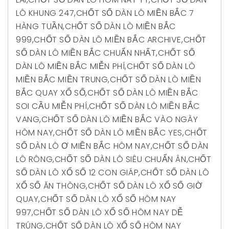
LÔ KHUNG 247
,
CHỐT SỐ DÀN LÔ MIỀN BẮC 7
HÀNG TUẦN
,
CHỐT SỐ DÀN LÔ MIỀN BẮC
999
,
CHỐT SỐ DÀN LÔ MIỀN BẮC ARCHIVE
,
CHỐT
SỐ DÀN LÔ MIỀN BẮC CHUẨN NHẤT
,
CHỐT SỐ
DÀN LÔ MIỀN BẮC MIỄN PHÍ
,
CHỐT SỐ DÀN LÔ
MIỀN BẮC MIỀN TRUNG
,
CHỐT SỐ DÀN LÔ MIỀN
BẮC QUAY XỔ SỐ
,
CHỐT SỐ DÀN LÔ MIỀN BẮC
SOI CẦU MIỄN PHÍ
,
CHỐT SỐ DÀN LÔ MIỀN BẮC
VANG
,
CHỐT SỐ DÀN LÔ MIỀN BẮC VÀO NGÀY
HÔM NAY
,
CHỐT SỐ DÀN LÔ MIỀN BẮC YES
,
CHỐT
SỐ DÀN LÔ Ơ MIỀN BẮC HÔM NAY
,
CHỐT SỐ DÀN
LÔ RÔNG
,
CHỐT SỐ DÀN LÔ SIÊU CHUẨN ÂN
,
CHỐT
SỐ DÀN LÔ XỔ SỐ 12 CON GIÁP
,
CHỐT SỐ DÀN LÔ
XỔ SỐ ĂN THÔNG
,
CHỐT SỐ DÀN LÔ XỔ SỐ GIỜ
QUAY
,
CHỐT SỐ DÀN LÔ XỔ SỐ HÔM NAY
997
,
CHỐT SỐ DÀN LÔ XỔ SỐ HÔM NAY DỄ
TRÚNG
,
CHỐT SỐ DÀN LÔ XỔ SỐ HÔM NAY