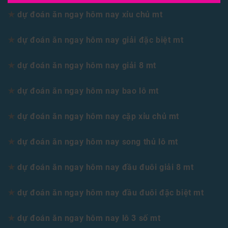
★
dự đoán ăn ngay hôm nay xỉu chủ mt
★
dự đoán ăn ngay hôm nay giải đặc biệt mt
★
dự đoán ăn ngay hôm nay giải 8 mt
★
dự đoán ăn ngay hôm nay bao lô mt
★
dự đoán ăn ngay hôm nay cặp xỉu chủ mt
★
dự đoán ăn ngay hôm nay song thủ lô mt
★
dự đoán ăn ngay hôm nay đầu đuôi giải 8 mt
★
dự đoán ăn ngay hôm nay đầu đuôi đặc biệt mt
★
dự đoán ăn ngay hôm nay lô 3 số mt