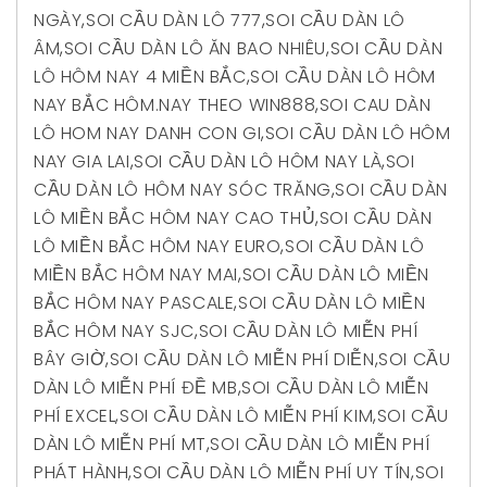
NGÀY
,
SOI CẦU DÀN LÔ 777
,
SOI CẦU DÀN LÔ
ÂM
,
SOI CẦU DÀN LÔ ĂN BAO NHIÊU
,
SOI CẦU DÀN
LÔ HÔM NAY 4 MIỀN BẮC
,
SOI CẦU DÀN LÔ HÔM
NAY BẮC HÔM.NAY THEO WIN888
,
SOI CAU DÀN
LÔ HOM NAY DANH CON GI
,
SOI CẦU DÀN LÔ HÔM
NAY GIA LAI
,
SOI CẦU DÀN LÔ HÔM NAY LÀ
,
SOI
CẦU DÀN LÔ HÔM NAY SÓC TRĂNG
,
SOI CẦU DÀN
LÔ MIỀN BẮC HÔM NAY CAO THỦ
,
SOI CẦU DÀN
LÔ MIỀN BẮC HÔM NAY EURO
,
SOI CẦU DÀN LÔ
MIỀN BẮC HÔM NAY MAI
,
SOI CẦU DÀN LÔ MIỀN
BẮC HÔM NAY PASCALE
,
SOI CẦU DÀN LÔ MIỀN
BẮC HÔM NAY SJC
,
SOI CẦU DÀN LÔ MIỄN PHÍ
BÂY GIỜ
,
SOI CẦU DÀN LÔ MIỄN PHÍ DIỄN
,
SOI CẦU
DÀN LÔ MIỄN PHÍ ĐỀ MB
,
SOI CẦU DÀN LÔ MIỄN
PHÍ EXCEL
,
SOI CẦU DÀN LÔ MIỄN PHÍ KIM
,
SOI CẦU
DÀN LÔ MIỄN PHÍ MT
,
SOI CẦU DÀN LÔ MIỄN PHÍ
PHÁT HÀNH
,
SOI CẦU DÀN LÔ MIỄN PHÍ UY TÍN
,
SOI