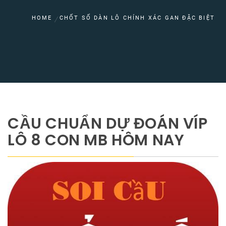
HOME
CHỐT SỐ DÀN LÔ CHÍNH XÁC GAN ĐẶC BIỆT
CẦU CHUẨN DỰ ĐOÁN VÍP
LÔ 8 CON MB HÔM NAY