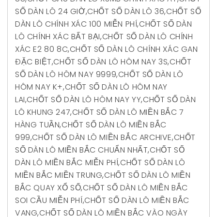
SỐ DÀN LÔ 24 GIỜ
,
CHỐT SỐ DÀN LÔ 36
,
CHỐT SỐ
DÀN LÔ CHÍNH XÁC 100 MIỄN PHÍ
,
CHỐT SỐ DÀN
LÔ CHÍNH XÁC BẤT BẠI
,
CHỐT SỐ DÀN LÔ CHÍNH
XÁC E2 80 8C
,
CHỐT SỐ DÀN LÔ CHÍNH XÁC GAN
ĐẶC BIỆT
,
CHỐT SỐ DÀN LÔ HÔM NAY 3S
,
CHỐT
SỐ DÀN LÔ HÔM NAY 9999
,
CHỐT SỐ DÀN LÔ
HÔM NAY K+
,
CHỐT SỐ DÀN LÔ HÔM NAY
LAI
,
CHỐT SỐ DÀN LÔ HÔM NAY YY
,
CHỐT SỐ DÀN
LÔ KHUNG 247
,
CHỐT SỐ DÀN LÔ MIỀN BẮC 7
HÀNG TUẦN
,
CHỐT SỐ DÀN LÔ MIỀN BẮC
999
,
CHỐT SỐ DÀN LÔ MIỀN BẮC ARCHIVE
,
CHỐT
SỐ DÀN LÔ MIỀN BẮC CHUẨN NHẤT
,
CHỐT SỐ
DÀN LÔ MIỀN BẮC MIỄN PHÍ
,
CHỐT SỐ DÀN LÔ
MIỀN BẮC MIỀN TRUNG
,
CHỐT SỐ DÀN LÔ MIỀN
BẮC QUAY XỔ SỐ
,
CHỐT SỐ DÀN LÔ MIỀN BẮC
SOI CẦU MIỄN PHÍ
,
CHỐT SỐ DÀN LÔ MIỀN BẮC
VANG
,
CHỐT SỐ DÀN LÔ MIỀN BẮC VÀO NGÀY