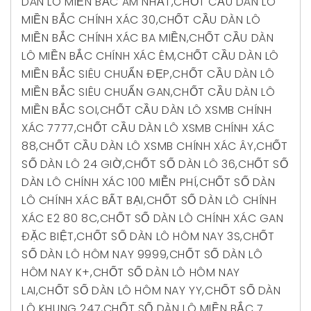
DÀN LÔ MIỀN BẮC ÂM NHẤT
,
CHỐT CẦU DÀN LÔ
MIỀN BẮC CHÍNH XÁC 30
,
CHỐT CẦU DÀN LÔ
MIỀN BẮC CHÍNH XÁC BA MIỀN
,
CHỐT CẦU DÀN
LÔ MIỀN BẮC CHÍNH XÁC ÊM
,
CHỐT CẦU DÀN LÔ
MIỀN BẮC SIÊU CHUẨN ĐẸP
,
CHỐT CẦU DÀN LÔ
MIỀN BẮC SIÊU CHUẨN GAN
,
CHỐT CẦU DÀN LÔ
MIỀN BẮC SOI
,
CHỐT CẦU DÀN LÔ XSMB CHÍNH
XÁC 7777
,
CHỐT CẦU DÀN LÔ XSMB CHÍNH XÁC
88
,
CHỐT CẦU DÀN LÔ XSMB CHÍNH XÁC ÂY
,
CHỐT
SỐ DÀN LÔ 24 GIỜ
,
CHỐT SỐ DÀN LÔ 36
,
CHỐT SỐ
DÀN LÔ CHÍNH XÁC 100 MIỄN PHÍ
,
CHỐT SỐ DÀN
LÔ CHÍNH XÁC BẤT BẠI
,
CHỐT SỐ DÀN LÔ CHÍNH
XÁC E2 80 8C
,
CHỐT SỐ DÀN LÔ CHÍNH XÁC GAN
ĐẶC BIỆT
,
CHỐT SỐ DÀN LÔ HÔM NAY 3S
,
CHỐT
SỐ DÀN LÔ HÔM NAY 9999
,
CHỐT SỐ DÀN LÔ
HÔM NAY K+
,
CHỐT SỐ DÀN LÔ HÔM NAY
LAI
,
CHỐT SỐ DÀN LÔ HÔM NAY YY
,
CHỐT SỐ DÀN
LÔ KHUNG 247
,
CHỐT SỐ DÀN LÔ MIỀN BẮC 7