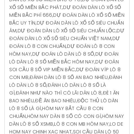
XỔ SỐ MIỀN BẮC PHÁT
,
DỰ ĐOÁN DÀN LÔ XỔ SỐ
MIỀN BẮC PHÍ 666
,
DỰ ĐOÁN DÀN LÔ XỔ SỐ MIỀN
BẮC UY TÍN
,
DỰ ĐOÁN DÀN LÔ XỔ SỐ SIÊU CHUẨN
ÂM
,
DỰ ĐOÁN DÀN LÔ XỔ SỐ SIÊU CHUẨN LỘC
,
DỰ
ĐOÁN DÀN LÔ XỔ SỐ SIÊU CHUẨN VIỆT NAM
,
DỰ
ĐOÁN LÔ 8 CON CHUẨN
,
DỰ ĐOÁN LÔ 8 CON
HÔM NAY
,
DỰ ĐOÁN LÔ DÀN LÔ 8 SỐ
,
DỰ ĐOÁN
LÔ DÀN LÔ 8 SỐ MIỀN BẮC HÔM NAY
,
DỰ ĐOÁN
SOI CẦU 8 SỐ VIP MIỀN BẮC
,
DỰ ĐOÁN VÍP LÔ 8
CON MB
,
ĐÁNH DÀN LÔ 8 SỐ AN BAO NHIÊU
,
ĐÁNH
LÔ DÀN LÔ 8 SỐ
,
ĐÁNH LÔ DÀN LÔ 8 SỐ LÀ
GÌ
,
ĐÁNH NHƯ NÀO THÌ CÓ LÃI DÀN LÔ 8
,
ĐÈ 1 ĂN
BAO NHIÊU
,
ĐỀ ĂN BAO NHIÊU
,
ĐỘC THỦ LÔ DÀN
LÔ 8 SỐ LÀ GÌ
,
HÔM NAY BẮT CẦU 8 CON
CHUẨN
,
HÔM NAY DÀN 8 SỐ CÓ CON GÌ
,
HÔM NAY
DÀN LÔ 8 SỐ XSMB
,
LÔ 8 CON MB HÔM NAY
,
LO DE
HOM NAY CHINH XAC NHAT
,
SOI CẦU DÀN LÔ 50