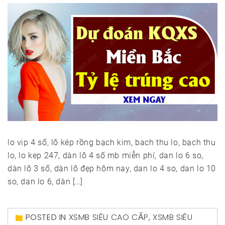
lo vip 4 số, lô kép rồng bạch kim, bach thu lo, bạch thu
lo, lo kep 247, dàn lô 4 số mb miễn phí, dan lo 6 so,
dàn lô 3 số, dàn lô đẹp hôm nay, dan lo 4 so, dan lo 10
so, dan lo 6, dàn […]
POSTED IN
XSMB SIÊU CAO CẤP
,
XSMB SIÊU