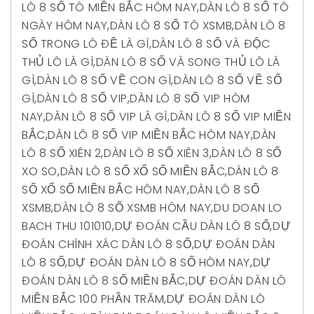
LÔ 8 SỐ TÔ MIỀN BẮC HÔM NAY
,
DÀN LÔ 8 SỐ TÔ
NGÀY HÔM NAY
,
DÀN LÔ 8 SỐ TÔ XSMB
,
DÀN LÔ 8
SỐ TRONG LÔ ĐỀ LÀ GÌ
,
DÀN LÔ 8 SỐ VÀ ĐỘC
THỦ LÔ LÀ GÌ
,
DÀN LÔ 8 SỐ VÀ SONG THỦ LÔ LÀ
GÌ
,
DÀN LÔ 8 SỐ VỀ CON GÌ
,
DÀN LÔ 8 SỐ VỀ SỐ
GÌ
,
DÀN LÔ 8 SỐ VIP
,
DÀN LÔ 8 SỐ VIP HÔM
NAY
,
DÀN LÔ 8 SỐ VIP LÀ GÌ
,
DÀN LÔ 8 SỐ VIP MIỀN
BẮC
,
DÀN LÔ 8 SỐ VIP MIỀN BẮC HÔM NAY
,
DÀN
LÔ 8 SỐ XIÊN 2
,
DÀN LÔ 8 SỐ XIÊN 3
,
DÀN LÔ 8 SỐ
XO SO
,
DÀN LÔ 8 SỐ XỔ SỐ MIỀN BẮC
,
DÀN LÔ 8
SỐ XỔ SỐ MIỀN BẮC HÔM NAY
,
DÀN LÔ 8 SỐ
XSMB
,
DÀN LÔ 8 SỐ XSMB HÔM NAY
,
DU DOAN LO
BACH THU 101010
,
DỰ ĐOÁN CẦU DÀN LÔ 8 SỐ
,
DỰ
ĐOÁN CHÍNH XÁC DÀN LÔ 8 SỐ
,
DỰ ĐOÁN DÀN
LÔ 8 SỐ
,
DỰ ĐOÁN DÀN LÔ 8 SỐ HÔM NAY
,
DỰ
ĐOÁN DÀN LÔ 8 SỐ MIỀN BẮC
,
DỰ ĐOÁN DÀN LÔ
MIỀN BẮC 100 PHẦN TRĂM
,
DỰ ĐOÁN DÀN LÔ