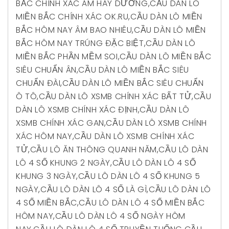
BẮC CHÍNH XÁC ÂM HAY DƯƠNG
,
CẦU DÀN LÔ
MIỀN BẮC CHÍNH XÁC OK.RU
,
CẦU DÀN LÔ MIỀN
BẮC HÔM NAY ÂM BAO NHIÊU
,
CẦU DÀN LÔ MIỀN
BẮC HÔM NAY TRÚNG ĐẶC BIỆT
,
CẦU DÀN LÔ
MIỀN BẮC PHẦN MỀM SOI
,
CẦU DÀN LÔ MIỀN BẮC
SIÊU CHUẨN ÂN
,
CẦU DÀN LÔ MIỀN BẮC SIÊU
CHUẨN ĐÀI
,
CẦU DÀN LÔ MIỀN BẮC SIÊU CHUẨN
Ô TÔ
,
CẦU DÀN LÔ XSMB CHÍNH XÁC BẤT TỬ
,
CẦU
DÀN LÔ XSMB CHÍNH XÁC ĐỊNH
,
CẦU DÀN LÔ
XSMB CHÍNH XÁC GAN
,
CẦU DÀN LÔ XSMB CHÍNH
XÁC HÔM NAY
,
CẦU DÀN LÔ XSMB CHÍNH XÁC
TỬ
,
CẦU LÔ ĂN THÔNG QUANH NĂM
,
CẦU LÔ DÀN
LÔ 4 SỐ KHUNG 2 NGÀY
,
CẦU LÔ DÀN LÔ 4 SỐ
KHUNG 3 NGÀY
,
CẦU LÔ DÀN LÔ 4 SỐ KHUNG 5
NGÀY
,
CẦU LÔ DÀN LÔ 4 SỐ LÀ GÌ
,
CẦU LÔ DÀN LÔ
4 SỐ MIỀN BẮC
,
CẦU LÔ DÀN LÔ 4 SỐ MIỀN BẮC
HÔM NAY
,
CẦU LÔ DÀN LÔ 4 SỐ NGÀY HÔM