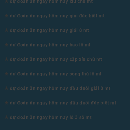
★
dự đoán ăn ngay hôm nay xỉu chủ mt
★
dự đoán ăn ngay hôm nay giải đặc biệt mt
★
dự đoán ăn ngay hôm nay giải 8 mt
★
dự đoán ăn ngay hôm nay bao lô mt
★
dự đoán ăn ngay hôm nay cặp xỉu chủ mt
★
dự đoán ăn ngay hôm nay song thủ lô mt
★
dự đoán ăn ngay hôm nay đầu đuôi giải 8 mt
★
dự đoán ăn ngay hôm nay đầu đuôi đặc biệt mt
★
dự đoán ăn ngay hôm nay lô 3 số mt