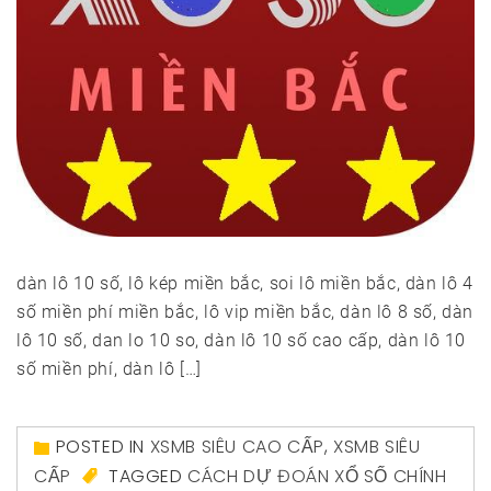
dàn lô 10 số, lô kép miền bắc, soi lô miền bắc, dàn lô 4
số miền phí miền bắc, lô vip miền bắc, dàn lô 8 số, dàn
lô 10 số, dan lo 10 so, dàn lô 10 số cao cấp, dàn lô 10
số miền phí, dàn lô […]
POSTED IN
XSMB SIÊU CAO CẤP
,
XSMB SIÊU
CẤP
TAGGED
CÁCH DỰ ĐOÁN XỔ SỐ CHÍNH