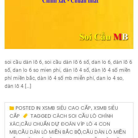
soi cầu dàn lô 6, soi cầu dàn lô 6 số, dan lo 6, dàn lô 6
số, dan lo 6 so mien phi, dàn lô 4 số, dàn lô 4 số miền
phí miền bắc, dàn lô 4 số mb miễn phí, dan lo 4 so,
dàn lô 4 […]
POSTED IN
XSMB SIÊU CAO CẤP
,
XSMB SIÊU
CẤP
TAGGED
CÁCH SOI CẦU LÔ CHÍNH
XÁC
,
CẦU CHUẨN DỰ ĐOÁN VÍP LÔ 4 CON
MB
,
CẦU DÀN LÔ MIỀN BẮC BỘ
,
CẦU DÀN LÔ MIỀN