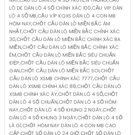
NAY
,
CẦU LÔ DÀN LÔ 4 SỐ TRUYỀN THỐNG
,
CẦU
LÔ DE DÀN LÔ 4 SỐ CHÍNH XÁC 100
,
CẦU VIP DÀN
LÔ 4 SỐ MB
,
CẦU VÍP KQXS DÀN LÔ 4 CON MB
HÔM NAY
,
CHỐT CẦU DÀN LÔ MIỀN BẮC ÂM
NHẤT
,
CHỐT CẦU DÀN LÔ MIỀN BẮC CHÍNH XÁC
30
,
CHỐT CẦU DÀN LÔ MIỀN BẮC CHÍNH XÁC BA
MIỀN
,
CHỐT CẦU DÀN LÔ MIỀN BẮC CHÍNH XÁC
ÊM
,
CHỐT CẦU DÀN LÔ MIỀN BẮC SIÊU CHUẨN
ĐẸP
,
CHỐT CẦU DÀN LÔ MIỀN BẮC SIÊU CHUẨN
GAN
,
CHỐT CẦU DÀN LÔ MIỀN BẮC SOI
,
CHỐT
CẦU DÀN LÔ XSMB CHÍNH XÁC 7777
,
CHỐT CẦU
DÀN LÔ XSMB CHÍNH XÁC 88
,
CHỐT CẦU DÀN LÔ
XSMB CHÍNH XÁC ÂY
,
CHỐT DÀN LÔ 4 SỐ
,
CHỐT
DÀN LÔ 4 SỐ CHUẨN
,
CHỐT DÀN LÔ 4 SỐ HÔM
NAY
,
CHỐT DÀN LÔ 4 SỐ KHUNG 2 NGÀY
,
CHỐT
DÀN LÔ 4 SỐ KHUNG 3 NGÀY
,
CHỐT DÀN LÔ 4 SỐ
LÀ GÌ
,
CHỐT HÔM NAY DÀN LÔ 4 CON MB CAO
CẤP
,
CHỐT SỐ DÀN LÔ 24 GIỜ
,
CHỐT SỐ DÀN LÔ