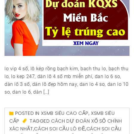
lo vip 4 số, lô kép rồng bạch kim, bach thu lo, bạch thu
lo, lo kep 247, dàn lô 4 số mb miễn phí, dan lo 6 so,
dàn lô 3 số, dàn lô đẹp hôm nay, dan lo 4 so, dan lo 10
so, dan lo 6, dàn […]
POSTED IN
XSMB SIÊU CAO CẤP
,
XSMB SIÊU
CẤP
TAGGED
CÁCH DỰ ĐOÁN XỔ SỐ CHÍNH
XÁC NHẤT
,
CÁCH SOI CẦU LÔ ĐỀ
,
CÁCH SOI CẦU