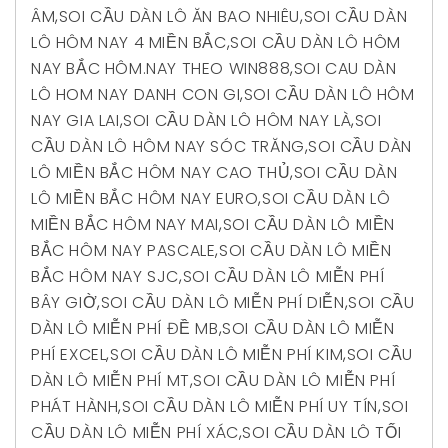
ÂM
,
SOI CẦU DÀN LÔ ĂN BAO NHIÊU
,
SOI CẦU DÀN
LÔ HÔM NAY 4 MIỀN BẮC
,
SOI CẦU DÀN LÔ HÔM
NAY BẮC HÔM.NAY THEO WIN888
,
SOI CAU DÀN
LÔ HOM NAY DANH CON GI
,
SOI CẦU DÀN LÔ HÔM
NAY GIA LAI
,
SOI CẦU DÀN LÔ HÔM NAY LÀ
,
SOI
CẦU DÀN LÔ HÔM NAY SÓC TRĂNG
,
SOI CẦU DÀN
LÔ MIỀN BẮC HÔM NAY CAO THỦ
,
SOI CẦU DÀN
LÔ MIỀN BẮC HÔM NAY EURO
,
SOI CẦU DÀN LÔ
MIỀN BẮC HÔM NAY MAI
,
SOI CẦU DÀN LÔ MIỀN
BẮC HÔM NAY PASCALE
,
SOI CẦU DÀN LÔ MIỀN
BẮC HÔM NAY SJC
,
SOI CẦU DÀN LÔ MIỄN PHÍ
BÂY GIỜ
,
SOI CẦU DÀN LÔ MIỄN PHÍ DIỄN
,
SOI CẦU
DÀN LÔ MIỄN PHÍ ĐỀ MB
,
SOI CẦU DÀN LÔ MIỄN
PHÍ EXCEL
,
SOI CẦU DÀN LÔ MIỄN PHÍ KIM
,
SOI CẦU
DÀN LÔ MIỄN PHÍ MT
,
SOI CẦU DÀN LÔ MIỄN PHÍ
PHÁT HÀNH
,
SOI CẦU DÀN LÔ MIỄN PHÍ UY TÍN
,
SOI
CẦU DÀN LÔ MIỄN PHÍ XÁC
,
SOI CẦU DÀN LÔ TỐI