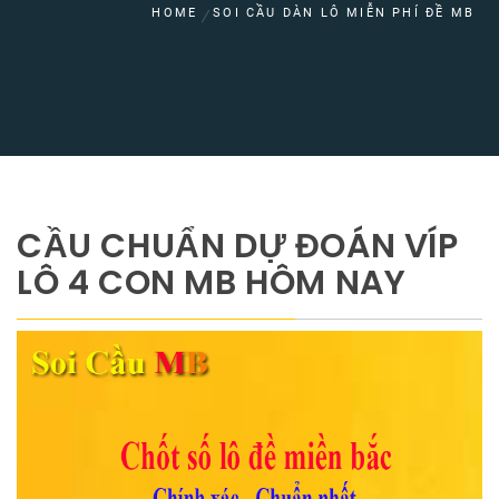
HOME
SOI CẦU DÀN LÔ MIỄN PHÍ ĐỀ MB
CẦU CHUẨN DỰ ĐOÁN VÍP
LÔ 4 CON MB HÔM NAY