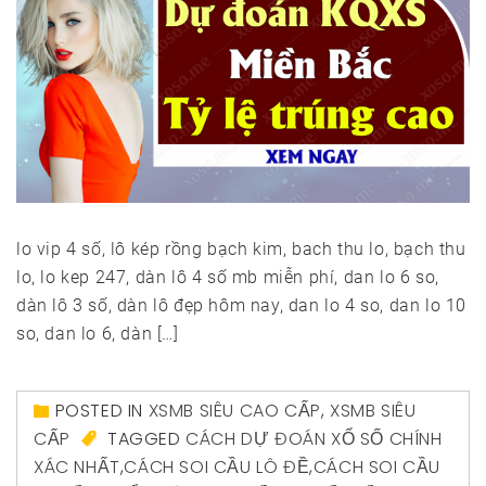
lo vip 4 số, lô kép rồng bạch kim, bach thu lo, bạch thu
lo, lo kep 247, dàn lô 4 số mb miễn phí, dan lo 6 so,
dàn lô 3 số, dàn lô đẹp hôm nay, dan lo 4 so, dan lo 10
so, dan lo 6, dàn […]
POSTED IN
XSMB SIÊU CAO CẤP
,
XSMB SIÊU
CẤP
TAGGED
CÁCH DỰ ĐOÁN XỔ SỐ CHÍNH
XÁC NHẤT
,
CÁCH SOI CẦU LÔ ĐỀ
,
CÁCH SOI CẦU