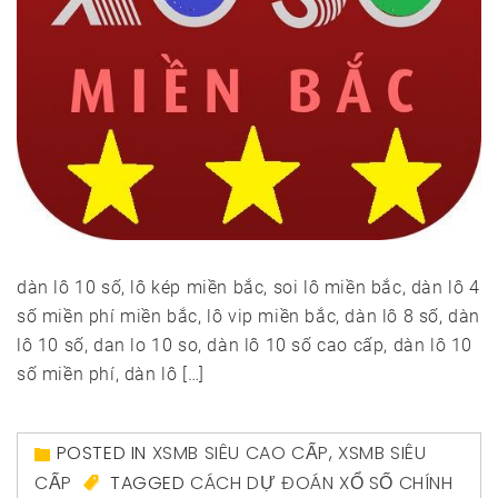
dàn lô 10 số, lô kép miền bắc, soi lô miền bắc, dàn lô 4
số miền phí miền bắc, lô vip miền bắc, dàn lô 8 số, dàn
lô 10 số, dan lo 10 so, dàn lô 10 số cao cấp, dàn lô 10
số miền phí, dàn lô […]
POSTED IN
XSMB SIÊU CAO CẤP
,
XSMB SIÊU
CẤP
TAGGED
CÁCH DỰ ĐOÁN XỔ SỐ CHÍNH