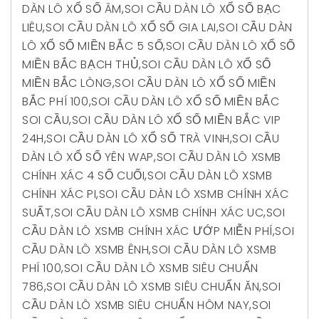
DÀN LÔ XỔ SỐ ÂM
,
SOI CẦU DÀN LÔ XỔ SỐ BẠC
LIÊU
,
SOI CẦU DÀN LÔ XỔ SỐ GIA LAI
,
SOI CẦU DÀN
LÔ XỔ SỐ MIỀN BẮC 5 SỐ
,
SOI CẦU DÀN LÔ XỔ SỐ
MIỀN BẮC BẠCH THỦ
,
SOI CẦU DÀN LÔ XỔ SỐ
MIỀN BẮC LÒNG
,
SOI CẦU DÀN LÔ XỔ SỐ MIỀN
BẮC PHÍ 100
,
SOI CẦU DÀN LÔ XỔ SỐ MIỀN BẮC
SOI CẦU
,
SOI CẦU DÀN LÔ XỔ SỐ MIỀN BẮC VIP
24H
,
SOI CẦU DÀN LÔ XỔ SỐ TRÀ VINH
,
SOI CẦU
DÀN LÔ XỔ SỐ YÊN WAP
,
SOI CẦU DÀN LÔ XSMB
CHÍNH XÁC 4 SỐ CUỐI
,
SOI CẦU DÀN LÔ XSMB
CHÍNH XÁC PI
,
SOI CẦU DÀN LÔ XSMB CHÍNH XÁC
SUẤT
,
SOI CẦU DÀN LÔ XSMB CHÍNH XÁC UC
,
SOI
CẦU DÀN LÔ XSMB CHÍNH XÁC ƯỚP MIỄN PHÍ
,
SOI
CẦU DÀN LÔ XSMB ÊNH
,
SOI CẦU DÀN LÔ XSMB
PHÍ 100
,
SOI CẦU DÀN LÔ XSMB SIÊU CHUẨN
786
,
SOI CẦU DÀN LÔ XSMB SIÊU CHUẨN ĂN
,
SOI
CẦU DÀN LÔ XSMB SIÊU CHUẨN HÔM NAY
,
SOI