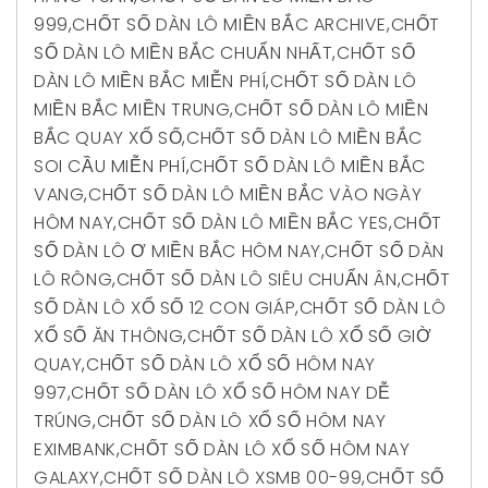
999
,
CHỐT SỐ DÀN LÔ MIỀN BẮC ARCHIVE
,
CHỐT
SỐ DÀN LÔ MIỀN BẮC CHUẨN NHẤT
,
CHỐT SỐ
DÀN LÔ MIỀN BẮC MIỄN PHÍ
,
CHỐT SỐ DÀN LÔ
MIỀN BẮC MIỀN TRUNG
,
CHỐT SỐ DÀN LÔ MIỀN
BẮC QUAY XỔ SỐ
,
CHỐT SỐ DÀN LÔ MIỀN BẮC
SOI CẦU MIỄN PHÍ
,
CHỐT SỐ DÀN LÔ MIỀN BẮC
VANG
,
CHỐT SỐ DÀN LÔ MIỀN BẮC VÀO NGÀY
HÔM NAY
,
CHỐT SỐ DÀN LÔ MIỀN BẮC YES
,
CHỐT
SỐ DÀN LÔ Ơ MIỀN BẮC HÔM NAY
,
CHỐT SỐ DÀN
LÔ RÔNG
,
CHỐT SỐ DÀN LÔ SIÊU CHUẨN ÂN
,
CHỐT
SỐ DÀN LÔ XỔ SỐ 12 CON GIÁP
,
CHỐT SỐ DÀN LÔ
XỔ SỐ ĂN THÔNG
,
CHỐT SỐ DÀN LÔ XỔ SỐ GIỜ
QUAY
,
CHỐT SỐ DÀN LÔ XỔ SỐ HÔM NAY
997
,
CHỐT SỐ DÀN LÔ XỔ SỐ HÔM NAY DỄ
TRÚNG
,
CHỐT SỐ DÀN LÔ XỔ SỐ HÔM NAY
EXIMBANK
,
CHỐT SỐ DÀN LÔ XỔ SỐ HÔM NAY
GALAXY
,
CHỐT SỐ DÀN LÔ XSMB 00-99
,
CHỐT SỐ