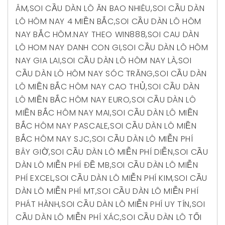
ÂM
,
SOI CẦU DÀN LÔ ĂN BAO NHIÊU
,
SOI CẦU DÀN
LÔ HÔM NAY 4 MIỀN BẮC
,
SOI CẦU DÀN LÔ HÔM
NAY BẮC HÔM.NAY THEO WIN888
,
SOI CAU DÀN
LÔ HOM NAY DANH CON GI
,
SOI CẦU DÀN LÔ HÔM
NAY GIA LAI
,
SOI CẦU DÀN LÔ HÔM NAY LÀ
,
SOI
CẦU DÀN LÔ HÔM NAY SÓC TRĂNG
,
SOI CẦU DÀN
LÔ MIỀN BẮC HÔM NAY CAO THỦ
,
SOI CẦU DÀN
LÔ MIỀN BẮC HÔM NAY EURO
,
SOI CẦU DÀN LÔ
MIỀN BẮC HÔM NAY MAI
,
SOI CẦU DÀN LÔ MIỀN
BẮC HÔM NAY PASCALE
,
SOI CẦU DÀN LÔ MIỀN
BẮC HÔM NAY SJC
,
SOI CẦU DÀN LÔ MIỄN PHÍ
BÂY GIỜ
,
SOI CẦU DÀN LÔ MIỄN PHÍ DIỄN
,
SOI CẦU
DÀN LÔ MIỄN PHÍ ĐỀ MB
,
SOI CẦU DÀN LÔ MIỄN
PHÍ EXCEL
,
SOI CẦU DÀN LÔ MIỄN PHÍ KIM
,
SOI CẦU
DÀN LÔ MIỄN PHÍ MT
,
SOI CẦU DÀN LÔ MIỄN PHÍ
PHÁT HÀNH
,
SOI CẦU DÀN LÔ MIỄN PHÍ UY TÍN
,
SOI
CẦU DÀN LÔ MIỄN PHÍ XÁC
,
SOI CẦU DÀN LÔ TỐI