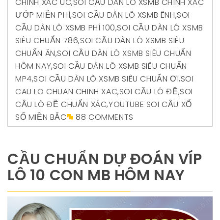
CHÍNH XÁC UC
,
SOI CẦU DÀN LÔ XSMB CHÍNH XÁC
ƯỚP MIỄN PHÍ
,
SOI CẦU DÀN LÔ XSMB ÊNH
,
SOI
CẦU DÀN LÔ XSMB PHÍ 100
,
SOI CẦU DÀN LÔ XSMB
SIÊU CHUẨN 786
,
SOI CẦU DÀN LÔ XSMB SIÊU
CHUẨN ĂN
,
SOI CẦU DÀN LÔ XSMB SIÊU CHUẨN
HÔM NAY
,
SOI CẦU DÀN LÔ XSMB SIÊU CHUẨN
MP4
,
SOI CẦU DÀN LÔ XSMB SIÊU CHUẨN ƠI
,
SOI
CAU LO CHUAN CHINH XAC
,
SOI CẦU LÔ ĐỀ
,
SOI
CẦU LÔ ĐỀ CHUẨN XÁC
,
YOUTUBE SOI CẦU XỔ
SỐ MIỀN BẮC
88 COMMENTS
CẦU CHUẨN DỰ ĐOÁN VÍP
LÔ 10 CON MB HÔM NAY