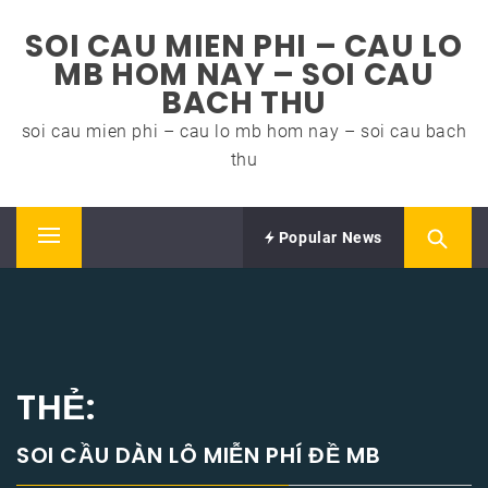
Skip
SOI CAU MIEN PHI – CAU LO
to
MB HOM NAY – SOI CAU
content
BACH THU
soi cau mien phi – cau lo mb hom nay – soi cau bach
thu
Popular News
Primary
Menu
THẺ:
SOI CẦU DÀN LÔ MIỄN PHÍ ĐỀ MB