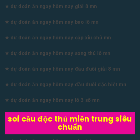
★ dự đoán ăn ngay hôm nay giải 8 mn
★ dự đoán ăn ngay hôm nay bao lô mn
★ dự đoán ăn ngay hôm nay cặp xỉu chủ mn
★ dự đoán ăn ngay hôm nay song thủ lô mn
★ dự đoán ăn ngay hôm nay đầu đuôi giải 8 mn
★ dự đoán ăn ngay hôm nay đầu đuôi đặc biệt mn
★ dự đoán ăn ngay hôm nay lô 3 số mn
soi cầu độc thủ miền trung siêu
chuẩn