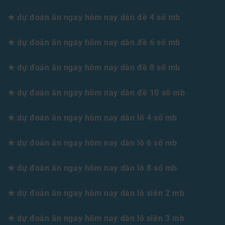
★ dự đoán ăn ngay hôm nay dàn đề 4 số mb
★ dự đoán ăn ngay hôm nay dàn đề 6 số mb
★ dự đoán ăn ngay hôm nay dàn đề 8 số mb
★ dự đoán ăn ngay hôm nay dàn đề 10 số mb
★ dự đoán ăn ngay hôm nay dàn lô 4 số mb
★ dự đoán ăn ngay hôm nay dàn lô 6 số mb
★ dự đoán ăn ngay hôm nay dàn lô 8 số mb
★ dự đoán ăn ngay hôm nay dàn lô xiên 2 mb
★ dự đoán ăn ngay hôm nay dàn lô xiên 3 mb