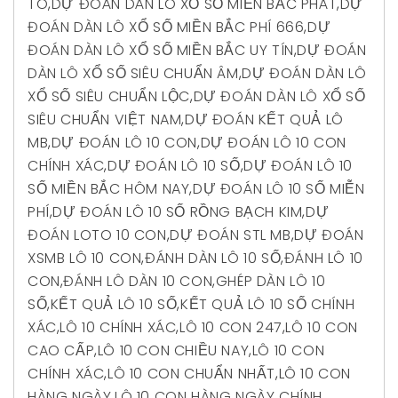
TÔ
,
DỰ ĐOÁN DÀN LÔ XỔ SỐ MIỀN BẮC PHÁT
,
DỰ
ĐOÁN DÀN LÔ XỔ SỐ MIỀN BẮC PHÍ 666
,
DỰ
ĐOÁN DÀN LÔ XỔ SỐ MIỀN BẮC UY TÍN
,
DỰ ĐOÁN
DÀN LÔ XỔ SỐ SIÊU CHUẨN ÂM
,
DỰ ĐOÁN DÀN LÔ
XỔ SỐ SIÊU CHUẨN LỘC
,
DỰ ĐOÁN DÀN LÔ XỔ SỐ
SIÊU CHUẨN VIỆT NAM
,
DỰ ĐOÁN KẾT QUẢ LÔ
MB
,
DỰ ĐOÁN LÔ 10 CON
,
DỰ ĐOÁN LÔ 10 CON
CHÍNH XÁC
,
DỰ ĐOÁN LÔ 10 SỐ
,
DỰ ĐOÁN LÔ 10
SỐ MIỀN BẮC HÔM NAY
,
DỰ ĐOÁN LÔ 10 SỐ MIỄN
PHÍ
,
DỰ ĐOÁN LÔ 10 SỐ RỒNG BẠCH KIM
,
DỰ
ĐOÁN LOTO 10 CON
,
DỰ ĐOÁN STL MB
,
DỰ ĐOÁN
XSMB LÔ 10 CON
,
ĐÁNH DÀN LÔ 10 SỐ
,
ĐÁNH LÔ 10
CON
,
ĐÁNH LÔ DÀN 10 CON
,
GHÉP DÀN LÔ 10
SỐ
,
KẾT QUẢ LÔ 10 SỐ
,
KẾT QUẢ LÔ 10 SỐ CHÍNH
XÁC
,
LÔ 10 CHÍNH XÁC
,
LÔ 10 CON 247
,
LÔ 10 CON
CAO CẤP
,
LÔ 10 CON CHIỀU NAY
,
LÔ 10 CON
CHÍNH XÁC
,
LÔ 10 CON CHUẨN NHẤT
,
LÔ 10 CON
HÀNG NGÀY
,
LÔ 10 CON HÀNG NGÀY CHÍNH