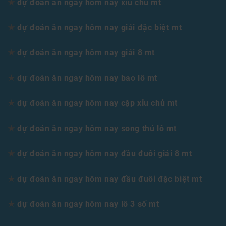
★
dự đoán ăn ngay hôm nay xỉu chủ mt
★
dự đoán ăn ngay hôm nay giải đặc biệt mt
★
dự đoán ăn ngay hôm nay giải 8 mt
★
dự đoán ăn ngay hôm nay bao lô mt
★
dự đoán ăn ngay hôm nay cặp xỉu chủ mt
★
dự đoán ăn ngay hôm nay song thủ lô mt
★
dự đoán ăn ngay hôm nay đầu đuôi giải 8 mt
★
dự đoán ăn ngay hôm nay đầu đuôi đặc biệt mt
★
dự đoán ăn ngay hôm nay lô 3 số mt