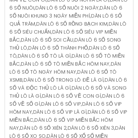
6 SỐ NUÔI
,
DÀN LÔ 6 SỐ NUÔI 2 NGÀY
,
DÀN LÔ 6
SỐ NUÔI KHUNG 3 NGÀY MIỄN PHÍ
,
DÀN LÔ 6 SỐ
QUẢ TRÁM
,
DÀN LÔ 6 SỐ RỒNG BẠCH KIM
,
DÀN LÔ
6 SỐ SIÊU CHUẨN
,
DÀN LÔ 6 SỐ SIÊU VIP MIỀN
BẮC
,
DÀN LÔ 6 SỐ SOI CẦU
,
DÀN LÔ 6 SỐ SONG
THỦ LÔ
,
DÀN LÔ 6 SỐ THÀNH PHỐ
,
DÀN LÔ 6 SỐ
TÔ
,
DÀN LÔ 6 SỐ TÔ LÀ GÌ
,
DÀN LÔ 6 SỐ TÔ MIỀN
BẮC
,
DÀN LÔ 6 SỐ TÔ MIỀN BẮC HÔM NAY
,
DÀN
LÔ 6 SỐ TÔ NGÀY HÔM NAY
,
DÀN LÔ 6 SỐ TÔ
XSMB
,
DÀN LÔ 6 SỐ TRONG LÔ ĐỀ LÀ GÌ
,
DÀN LÔ 6
SỐ VÀ ĐỘC THỦ LÔ LÀ GÌ
,
DÀN LÔ 6 SỐ VÀ SONG
THỦ LÔ LÀ GÌ
,
DÀN LÔ 6 SỐ VỀ CON GÌ
,
DÀN LÔ 6
SỐ VỀ SỐ GÌ
,
DÀN LÔ 6 SỐ VIP
,
DÀN LÔ 6 SỐ VIP
HÔM NAY
,
DÀN LÔ 6 SỐ VIP LÀ GÌ
,
DÀN LÔ 6 SỐ VIP
MIỀN BẮC
,
DÀN LÔ 6 SỐ VIP MIỀN BẮC HÔM
NAY
,
DÀN LÔ 6 SỐ XIÊN 2
,
DÀN LÔ 6 SỐ XIÊN 3
,
DÀN
LÔ 6 SỐ XO SO
,
DÀN LÔ 6 SỐ XỔ SỐ MIỀN