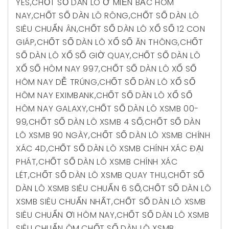
YES
,
CHỐT SỐ DÀN LÔ Ơ MIỀN BẮC HÔM
NAY
,
CHỐT SỐ DÀN LÔ RÔNG
,
CHỐT SỐ DÀN LÔ
SIÊU CHUẨN ÂN
,
CHỐT SỐ DÀN LÔ XỔ SỐ 12 CON
GIÁP
,
CHỐT SỐ DÀN LÔ XỔ SỐ ĂN THÔNG
,
CHỐT
SỐ DÀN LÔ XỔ SỐ GIỜ QUAY
,
CHỐT SỐ DÀN LÔ
XỔ SỐ HÔM NAY 997
,
CHỐT SỐ DÀN LÔ XỔ SỐ
HÔM NAY DỄ TRÚNG
,
CHỐT SỐ DÀN LÔ XỔ SỐ
HÔM NAY EXIMBANK
,
CHỐT SỐ DÀN LÔ XỔ SỐ
HÔM NAY GALAXY
,
CHỐT SỐ DÀN LÔ XSMB 00-
99
,
CHỐT SỐ DÀN LÔ XSMB 4 SỐ
,
CHỐT SỐ DÀN
LÔ XSMB 90 NGÀY
,
CHỐT SỐ DÀN LÔ XSMB CHÍNH
XÁC 4D
,
CHỐT SỐ DÀN LÔ XSMB CHÍNH XÁC ĐẠI
PHÁT
,
CHỐT SỐ DÀN LÔ XSMB CHÍNH XÁC
LÉT
,
CHỐT SỐ DÀN LÔ XSMB QUAY THU
,
CHỐT SỐ
DÀN LÔ XSMB SIÊU CHUẨN 6 SỐ
,
CHỐT SỐ DÀN LÔ
XSMB SIÊU CHUẨN NHẤT
,
CHỐT SỐ DÀN LÔ XSMB
SIÊU CHUẨN ƠI HÔM NAY
,
CHỐT SỐ DÀN LÔ XSMB
SIÊU CHUẨN ÔM
,
CHỐT SỐ DÀN LÔ XSMB