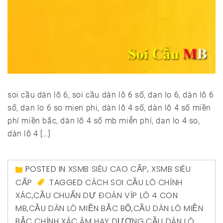
soi cầu dàn lô 6, soi cầu dàn lô 6 số, dan lo 6, dàn lô 6
số, dan lo 6 so mien phi, dàn lô 4 số, dàn lô 4 số miền
phí miền bắc, dàn lô 4 số mb miễn phí, dan lo 4 so,
dàn lô 4 […]
POSTED IN
XSMB SIÊU CAO CẤP
,
XSMB SIÊU
CẤP
TAGGED
CÁCH SOI CẦU LÔ CHÍNH
XÁC
,
CẦU CHUẨN DỰ ĐOÁN VÍP LÔ 4 CON
MB
,
CẦU DÀN LÔ MIỀN BẮC BỘ
,
CẦU DÀN LÔ MIỀN
BẮC CHÍNH XÁC ÂM HAY DƯƠNG
,
CẦU DÀN LÔ