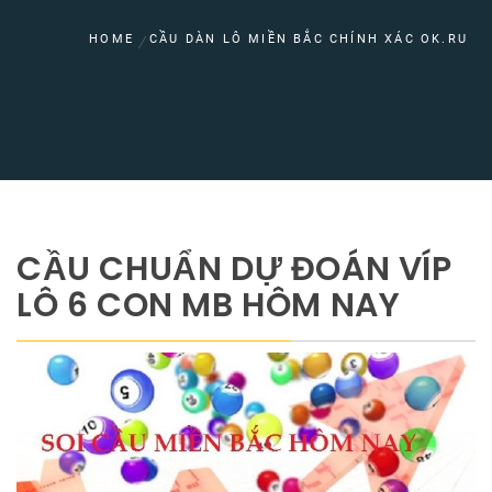
HOME
CẦU DÀN LÔ MIỀN BẮC CHÍNH XÁC OK.RU
CẦU CHUẨN DỰ ĐOÁN VÍP
LÔ 6 CON MB HÔM NAY