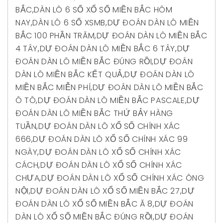
BẮC
,
DÀN LÔ 6 SỐ XỔ SỐ MIỀN BẮC HÔM
NAY
,
DÀN LÔ 6 SỐ XSMB
,
DỰ ĐOÁN DÀN LÔ MIỀN
BẮC 100 PHẦN TRĂM
,
DỰ ĐOÁN DÀN LÔ MIỀN BẮC
4 TÂY
,
DỰ ĐOÁN DÀN LÔ MIỀN BẮC 6 TÂY
,
DỰ
ĐOÁN DÀN LÔ MIỀN BẮC ĐÚNG RỒI
,
DỰ ĐOÁN
DÀN LÔ MIỀN BẮC KẾT QUẢ
,
DỰ ĐOÁN DÀN LÔ
MIỀN BẮC MIỄN PHÍ
,
DỰ ĐOÁN DÀN LÔ MIỀN BẮC
Ô TÔ
,
DỰ ĐOÁN DÀN LÔ MIỀN BẮC PASCALE
,
DỰ
ĐOÁN DÀN LÔ MIỀN BẮC THỨ BẢY HÀNG
TUẦN
,
DỰ ĐOÁN DÀN LÔ XỔ SỐ CHÍNH XÁC
666
,
DỰ ĐOÁN DÀN LÔ XỔ SỐ CHÍNH XÁC 99
NGÀY
,
DỰ ĐOÁN DÀN LÔ XỔ SỐ CHÍNH XÁC
CÁCH
,
DỰ ĐOÁN DÀN LÔ XỔ SỐ CHÍNH XÁC
CHƯA
,
DỰ ĐOÁN DÀN LÔ XỔ SỐ CHÍNH XÁC ÔNG
NỘI
,
DỰ ĐOÁN DÀN LÔ XỔ SỐ MIỀN BẮC 27
,
DỰ
ĐOÁN DÀN LÔ XỔ SỐ MIỀN BẮC Ă 8
,
DỰ ĐOÁN
DÀN LÔ XỔ SỐ MIỀN BẮC ĐÚNG RỒI
,
DỰ ĐOÁN