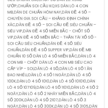
ƯỚP
,
CHUẨN SOI CẦU KQXS DÀN LÔ 4 CON
MB
,
DÀN DE CHUẨN HÔM NAY
,
DÀN ĐỀ 4 SỐ –
CHUYÊN GIA SOI CẦU – KHẲNG ĐỊNH CHÍNH
XÁC
,
DÀN ĐỀ 4 SỐ – SOI CẦU ĐỀ SIÊU CHUẨN –
SIÊU VIP
,
DÀN ĐỀ 4 SỐ MIỀN BẮC - CHỐT SỐ
VIP
,
DÀN ĐỀ 4 SỐ MIỀN BẮC - THẦN TÀI XỔ SỐ -
SOI CẦU SIÊU CHUẨN
,
DÀN ĐỀ 4 SỐ SIÊU
CHUẨN
,
DÀN ĐỀ 4 SỐ SUPPER VIP
,
DÀN ĐỀ MB
CHUẨN 10 SỐ DÀN LÔ 4 SỐ MIỀN BẮC
,
DÀN LÔ 4
CON MB - CHỐT DÀN LÔ 4 CON MB SIÊU CAO
CẤP VÍP - SOI
,
DÀN LÔ 4 SỐ
,
DÀN LÔ 4 SỐ 1 ĂN
BAO NHIÊU
,
DÀN LÔ 4 SỐ 1 NGÀY
,
DÀN LÔ 4 SỐ
100K
,
DÀN LÔ 4 SỐ 1010
,
DÀN LÔ 4 SỐ 101010
,
DÀN
LÔ 4 SỐ 107109
,
DÀN LÔ 4 SỐ 11010
,
DÀN LÔ 4 SỐ 2
NGÀY
,
DÀN LÔ 4 SỐ 2 NHÁY MIỀN BẮC
,
DÀN LÔ 4
SỐ 200K
,
DÀN LÔ 4 SỐ 2107
,
DÀN LÔ 4 SỐ 3
NGÀY
,
DÀN LÔ 4 SỐ 300K
,
DÀN LÔ 4 SỐ 3105
,
DÀN