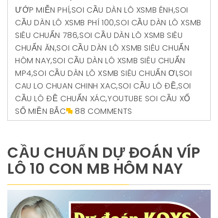
ƯỚP MIỄN PHÍ
,
SOI CẦU DÀN LÔ XSMB ÊNH
,
SOI
CẦU DÀN LÔ XSMB PHÍ 100
,
SOI CẦU DÀN LÔ XSMB
SIÊU CHUẨN 786
,
SOI CẦU DÀN LÔ XSMB SIÊU
CHUẨN ĂN
,
SOI CẦU DÀN LÔ XSMB SIÊU CHUẨN
HÔM NAY
,
SOI CẦU DÀN LÔ XSMB SIÊU CHUẨN
MP4
,
SOI CẦU DÀN LÔ XSMB SIÊU CHUẨN ƠI
,
SOI
CAU LO CHUAN CHINH XAC
,
SOI CẦU LÔ ĐỀ
,
SOI
CẦU LÔ ĐỀ CHUẨN XÁC
,
YOUTUBE SOI CẦU XỔ
SỐ MIỀN BẮC
88 COMMENTS
CẦU CHUẨN DỰ ĐOÁN VÍP
LÔ 10 CON MB HÔM NAY