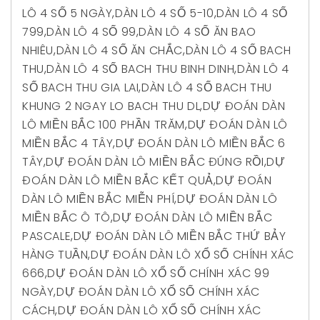
LÔ 4 SỐ 5 NGÀY
,
DÀN LÔ 4 SỐ 5-10
,
DÀN LÔ 4 SỐ
799
,
DÀN LÔ 4 SỐ 99
,
DÀN LÔ 4 SỐ ĂN BAO
NHIÊU
,
DÀN LÔ 4 SỐ ĂN CHẮC
,
DÀN LÔ 4 SỐ BACH
THU
,
DÀN LÔ 4 SỐ BACH THU BINH DINH
,
DÀN LÔ 4
SỐ BACH THU GIA LAI
,
DÀN LÔ 4 SỐ BACH THU
KHUNG 2 NGAY LO BACH THU DL
,
DỰ ĐOÁN DÀN
LÔ MIỀN BẮC 100 PHẦN TRĂM
,
DỰ ĐOÁN DÀN LÔ
MIỀN BẮC 4 TÂY
,
DỰ ĐOÁN DÀN LÔ MIỀN BẮC 6
TÂY
,
DỰ ĐOÁN DÀN LÔ MIỀN BẮC ĐÚNG RỒI
,
DỰ
ĐOÁN DÀN LÔ MIỀN BẮC KẾT QUẢ
,
DỰ ĐOÁN
DÀN LÔ MIỀN BẮC MIỄN PHÍ
,
DỰ ĐOÁN DÀN LÔ
MIỀN BẮC Ô TÔ
,
DỰ ĐOÁN DÀN LÔ MIỀN BẮC
PASCALE
,
DỰ ĐOÁN DÀN LÔ MIỀN BẮC THỨ BẢY
HÀNG TUẦN
,
DỰ ĐOÁN DÀN LÔ XỔ SỐ CHÍNH XÁC
666
,
DỰ ĐOÁN DÀN LÔ XỔ SỐ CHÍNH XÁC 99
NGÀY
,
DỰ ĐOÁN DÀN LÔ XỔ SỐ CHÍNH XÁC
CÁCH
,
DỰ ĐOÁN DÀN LÔ XỔ SỐ CHÍNH XÁC