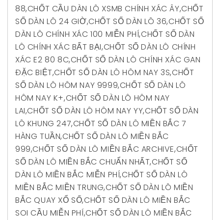
88
,
CHỐT CẦU DÀN LÔ XSMB CHÍNH XÁC ÂY
,
CHỐT
SỐ DÀN LÔ 24 GIỜ
,
CHỐT SỐ DÀN LÔ 36
,
CHỐT SỐ
DÀN LÔ CHÍNH XÁC 100 MIỄN PHÍ
,
CHỐT SỐ DÀN
LÔ CHÍNH XÁC BẤT BẠI
,
CHỐT SỐ DÀN LÔ CHÍNH
XÁC E2 80 8C
,
CHỐT SỐ DÀN LÔ CHÍNH XÁC GAN
ĐẶC BIỆT
,
CHỐT SỐ DÀN LÔ HÔM NAY 3S
,
CHỐT
SỐ DÀN LÔ HÔM NAY 9999
,
CHỐT SỐ DÀN LÔ
HÔM NAY K+
,
CHỐT SỐ DÀN LÔ HÔM NAY
LAI
,
CHỐT SỐ DÀN LÔ HÔM NAY YY
,
CHỐT SỐ DÀN
LÔ KHUNG 247
,
CHỐT SỐ DÀN LÔ MIỀN BẮC 7
HÀNG TUẦN
,
CHỐT SỐ DÀN LÔ MIỀN BẮC
999
,
CHỐT SỐ DÀN LÔ MIỀN BẮC ARCHIVE
,
CHỐT
SỐ DÀN LÔ MIỀN BẮC CHUẨN NHẤT
,
CHỐT SỐ
DÀN LÔ MIỀN BẮC MIỄN PHÍ
,
CHỐT SỐ DÀN LÔ
MIỀN BẮC MIỀN TRUNG
,
CHỐT SỐ DÀN LÔ MIỀN
BẮC QUAY XỔ SỐ
,
CHỐT SỐ DÀN LÔ MIỀN BẮC
SOI CẦU MIỄN PHÍ
,
CHỐT SỐ DÀN LÔ MIỀN BẮC